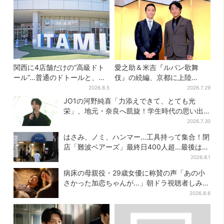
関西に4店舗だけの“高級ドト
愛之助＆米吉『ルパン歌舞
ール”…普通のドトールと、何
伎』の続編、京都に上陸
が違う？コーヒーは約2倍の
「VIVANT好きも観てほしい」
2026.8.5
2026.7.29
600円
JO1の河野純喜「力添えできて、とても光
栄」、地元・奈良へ凱旋！学生時代の思い出
エピソードも
2026.7.30
はさみ、ノミ、ハンマー…工具持って集合！閉
店「難波ベアーズ」最終日400人超…最後は
「もう帰ってください」
2026.8.1
病床の母親役・29歳女優に称賛の声「あの小
さかった加恋ちゃんが…」朝ドラ視聴者しみじ
み
2026.8.6