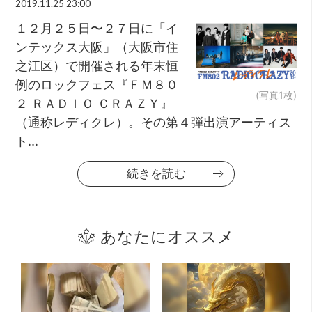
2019.11.25 23:00
１２月２５日〜２７日に「イ
ンテックス大阪」（大阪市住
之江区）で開催される年末恒
例のロックフェス『ＦＭ８０
(写真1枚)
２ ＲＡＤＩＯ ＣＲＡＺＹ』
（通称レディクレ）。その第４弾出演アーティス
ト...
続きを読む
あなたにオススメ