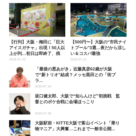
【行列】大阪・梅田に「巨大
【500円〜】大阪の“市民ナイ
アイスガチャ」出現！50人以
トプール”3選…夜だから涼し
上が列…初日は即終了、残
い＆コスパ最強
る...
2026.07.10
2026.07.31
「最後の悪あがき」近藤真彦62歳が大阪
で“新トリオ”結成？メッセ黒田との「街ブ
ラ...
2026.07.16
坂口健太郎、大阪で“知らんけど”初挑戦 監
督とのボケ合戦に会場ほっこり
2026.07.28
大阪駅前・KITTE大阪で富山イベント「乗り
物マニア」大興奮…これまで一般非公開...