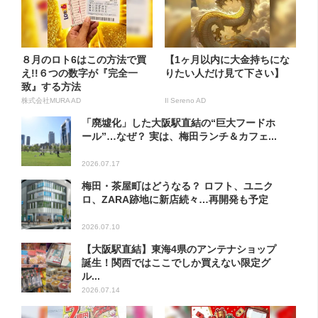
８月のロト6はこの方法で買
【1ヶ月以内に大金持ちにな
え!!６つの数字が『完全一
りたい人だけ見て下さい】
致』する方法
株式会社MURA AD
Il Sereno AD
「廃墟化」した大阪駅直結の“巨大フードホ
ール”…なぜ？ 実は、梅田ランチ＆カフェ...
2026.07.17
梅田・茶屋町はどうなる？ ロフト、ユニク
ロ、ZARA跡地に新店続々…再開発も予定
2026.07.10
【大阪駅直結】東海4県のアンテナショップ
誕生！関西ではここでしか買えない限定グ
ル...
2026.07.14