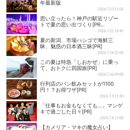
年最新版
2026.7.23 11:00
思い立ったら！神戸の駅近リゾー
トで夏の思い出づくり[PR…
2026.7.22 19:40
夏の新潟、市場ハシゴで海鮮三
昧、魅惑の日本酒三昧[PR]
2026.7.16 12:00
この夏は特急「しおかぜ」に乗っ
て、おトクに四国旅[PR]
2026.7.16 09:00
行列店のパン飲みセットが1100
円！？お得ワザ[PR]
2026.7.9 11:30
「仕事もお金もなくても…」マンゲ
キで過ごした日々[PR]
2026.7.8 17:00
【カメリア・マキの魔女占い】