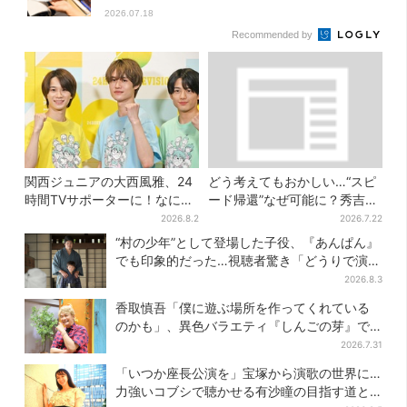
2026.07.18
Recommended by
関西ジュニアの大西風雅、24
どう考えてもおかしい…“スピ
時間TVサポーターに！なにわ
ード帰還”なぜ可能に？秀吉が
男子・藤原丈一郎からの応援
噂した、3人目の謀反人【豊臣
2026.8.2
2026.7.22
メッセージを告白
兄弟】
“村の少年”として登場した子役、『あんぱん』
でも印象的だった…視聴者驚き「どうりで演技
上手だと」
2026.8.3
香取慎吾「僕に遊ぶ場所を作ってくれている
のかも」、異色バラエティ『しんごの芽』で
感じた読売テレビの“パンク精神”
2026.7.31
「いつか座長公演を」宝塚から演歌の世界に…
力強いコブシで聴かせる有沙瞳の目指す道と