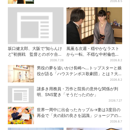
は
2026.8.5
坂口健太郎、大阪で“知らんけ
風薫る次週・穏やかなラスト
ど”初挑戦 監督とのボケ合戦
から一転、不穏な中村倫也の
に会場ほっこり
登場に視聴者期待「いよいよ
2026.7.28
2026.8.2
登場だ」
男役の夢を追いかけ長崎へ…トップスターと娘
役が語る「ハウステンボス歌劇団」とは？大
阪で初公演開催
2026.8.2
謎多き用務員・万作と院長の意外な関係が判
明、SNS驚き「そうだったのか」
2026.7.27
世界一周中に出会ったカップル→妻は3度目の
再会で「夫の顔の良さを認識」ジョージアの
酒場で急接近
2026.8.7