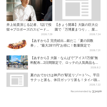
井上祐貴演じる記者、1話で投
【きょう開幕】大阪の巨大公
獄→プロポーズのスピード感
園で「万博夏まつり」、屋台
に視聴者驚き「横沢さんだけ
グルメ＆幻想的イルミネーシ
2026.7.29
2026.7.24
怒涛すぎる」
ョン…計27日間開催
【あすから】完売続出…銀だこ「夏の回数
券」、“最大2811円”お得に！数量限定で
2026.7.31
【あすから】大阪・なんばで“アイス1万個”無
料配布…2日間限定で、ロッテの人気商品もら
える
2026.8.2
夏のおでかけは神戸の”駅近リゾート”へ。平日
サクッと派も、休日ガッツリ派も！タイパ抜
群、約20種の楽しみ方
2026.7.22
Recommended by