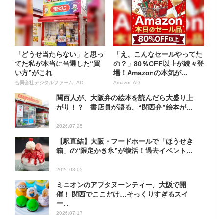
「どうせ当たらない」と思っ
「え、こんなセールやってた
てた私が本当に当選した“買
の？」80％OFF以上が続々登
い方”がこれ
場！Amazonの本気が...
合同会社デジタルファーム AD
Amazon AD
関西人が、大阪弁の絵本を読んだら大盛り上
がり！？ 書店員が語る、“関西弁”絵本が...
2026.07.25
【駅直結】大阪・フードホールで「ほうせき
箱」の“限定かき氷”が復活！過去イベント...
2026.08.05
ミニオンのアフタヌーンティー、大阪で開
催！ 関西でここだけ…そっくりすぎるスイ
ー...
2026.07.17