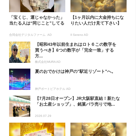
「宝くじ、運じゃなかった」
【1ヶ月以内に大金持ちにな
当たる人は“同じこと”してる
りたい人だけ見て下さい】
合同会社デジタルファーム AD
Il Sereno AD
【昭和43年以前生まれはロト６この数字を
買うべき】6つの数字が「完全一致」する
方...
株式会社MURA AD
夏のおでかけは神戸の”駅近リゾート”へ。
神戸ポートピアホテル AD
【7月28日オープン】JR大阪駅直結！新たな
「お土産ショップ」、銘菓バラ売りで地...
2026.07.29