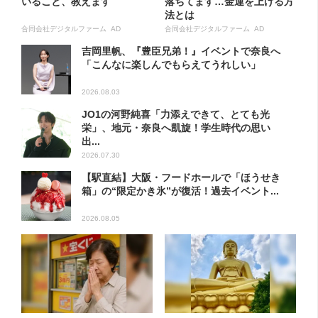
いること、教えます
落ちてます…金運を上げる方
法とは
合同会社デジタルファーム AD
合同会社デジタルファーム AD
吉岡里帆、『豊臣兄弟！』イベントで奈良へ
「こんなに楽しんでもらえてうれしい」
2026.08.03
JO1の河野純喜「力添えできて、とても光
栄」、地元・奈良へ凱旋！学生時代の思い
出...
2026.07.30
【駅直結】大阪・フードホールで「ほうせき
箱」の“限定かき氷”が復活！過去イベント...
2026.08.05