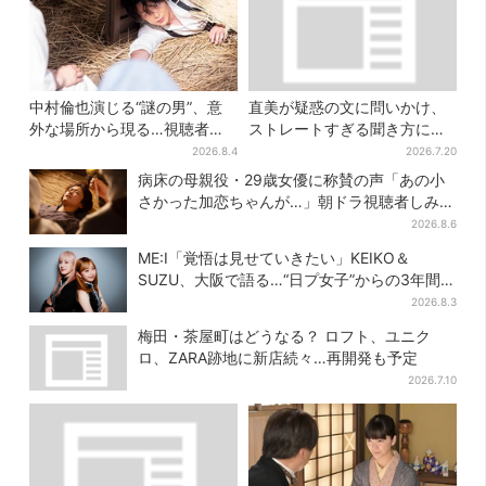
中村倫也演じる“謎の男”、意
直美が疑惑の文に問いかけ、
外な場所から現る…視聴者歓
ストレートすぎる聞き方に視
喜「こんな登場シーンとは」
聴者驚き「ド直球で訊いちゃ
2026.8.4
2026.7.20
うんだ」
病床の母親役・29歳女優に称賛の声「あの小
さかった加恋ちゃんが…」朝ドラ視聴者しみじ
み
2026.8.6
ME:I「覚悟は見せていきたい」KEIKO＆
SUZU、大阪で語る…“日プ女子”からの3年間
と、7人で目指す夢
2026.8.3
梅田・茶屋町はどうなる？ ロフト、ユニク
ロ、ZARA跡地に新店続々…再開発も予定
2026.7.10