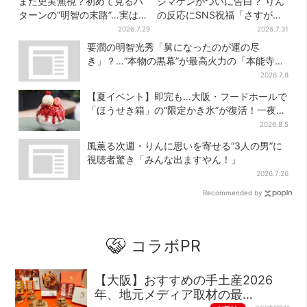
また史実無視？初めて見るパ
シマケンがついに告白？ りん
ターンの“明智の末路”…実は、
の反応にSNS祝福「さすがに
ありえなくもない！？【豊臣
伝わったよね？」
2026.7.29
2026.7.31
兄弟】
要潤の明智光秀「舅になったのが運の尽
き」？…“本物の黒幕”が最高火力の「本能寺」
へ【豊臣兄弟】
2026.7.8
【夏イベント】即完も…大阪・フードホールで
「ほうせき箱」の“限定かき氷”が復活！一夜限
りの盆踊りも
2026.8.5
風薫る次週・りんに思いを寄せる“3人の男”に
視聴者驚き「みんな出ますやん！」
2026.7.26
Recommended by
コラボPR
【大阪】おすすめの手土産2026
年、地元メディア取材の最…