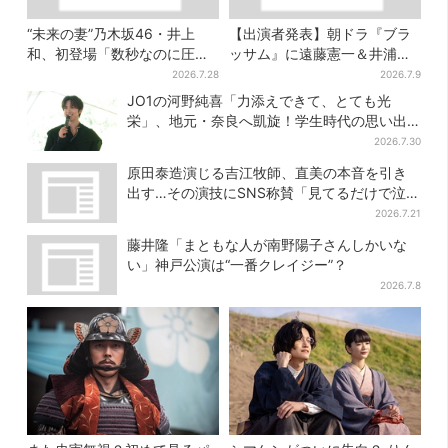
“未来の妻”乃木坂46・井上
【出演者発表】朝ドラ『ブラ
和、初登場「数秒なのに圧
ッサム』に遠藤憲一＆井浦
巻」…「豊臣兄弟！」第30回
新、SNS期待の声「キャステ
2026.7.28
2026.7.9
あらすじ・清須会議
ィング神！」
JO1の河野純喜「力添えできて、とても光
栄」、地元・奈良へ凱旋！学生時代の思い出
エピソードも
2026.7.30
原田泰造演じる吉江牧師、直美の本音を引き
出す…その演技にSNS称賛「見てるだけで泣け
てくる」
2026.7.21
藤井隆「まともな人が南野陽子さんしかいな
い」神戸公演は“一番クレイジー”？
2026.7.8