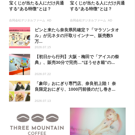
宝くじが当たる人にだけ共通
宝くじが当たる人にだけ共通
する“ある特徴”とは？
する“ある特徴”とは？
合同会社デジタルファーム AD
合同会社デジタルファーム AD
ピンと来たら奈良県民確定？「マラソンタオ
ル」が元ネタの汗取りインナー、販売数5
万...
2026.07.15
【初日から行列】大阪・梅田で「アイスの祭
典」、販売30分で完売…“ほうせき箱”の...
2026.07.22
「象印」おにぎり専門店、奈良初上陸！ 奈
良限定おにぎり、1000円前後のだし巻き...
2026.07.13