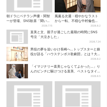
朝ドラにベテラン声優・関智
風薫る次週・穏やかなラスト
一が登場、SNS歓喜「聞いた
から一転、不穏な中村倫也の
ことある声がすると思った
登場に視聴者期待「いよいよ
2026.7.15
2026.8.2
ら！」
登場だ」
直美と文、親子が過ごした最期の時間にSNS
号泣「大泣きした」
2026.7.24
男役の夢を追いかけ長崎へ…トップスターと娘
役が語る「ハウステンボス歌劇団」とは？大
阪で初公演開催
2026.8.2
「イマジナリー直美じゃなくてよかった…」り
んのピンチに駆けつける直美、ベストなタイ
ミングに視聴者歓喜
2026.8.5