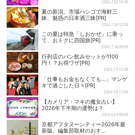
2026.7.22 19:40
夏の新潟、市場ハシゴで海鮮三
昧、魅惑の日本酒三昧[PR]
2026.7.16 12:00
この夏は特急「しおかぜ」に乗っ
て、おトクに四国旅[PR]
2026.7.16 09:00
行列店のパン飲みセットが1100
円！？お得ワザ[PR]
2026.7.9 11:30
「仕事もお金もなくても…」マンゲ
キで過ごした日々[PR]
2026.7.8 17:00
【カメリア・マキの魔女占い】
2026年下半期の運勢は？
2026.6.29 06:00
京都アフタヌーンティー2026年最
新版、編集部取材のおす…