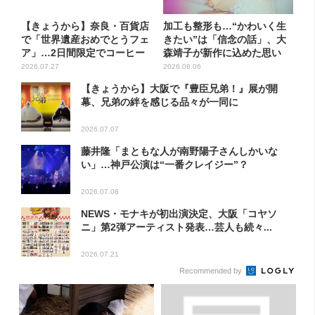
【きょうから】奈良・百貨店
加工も整形も…“かわいく生
で「世界遺産おめでとうフェ
きたい”は「信念の話」、大
ア」…2日間限定でコーヒー
森靖子が新作に込めた思い
無...
2026.07.27
2026.08.06
【きょうから】大阪で『豊臣兄弟！』展が開
幕、兄弟の絆を感じる品々が一同に
2026.07.07
藤井隆「まともな人が南野陽子さんしかいな
い」…神戸公演は“一番クレイジー”？
2026.07.08
NEWS・モナキが初出演決定、大阪「コヤソ
ニ」第2弾アーティスト発表…芸人も続々...
2026.07.21
Recommended by