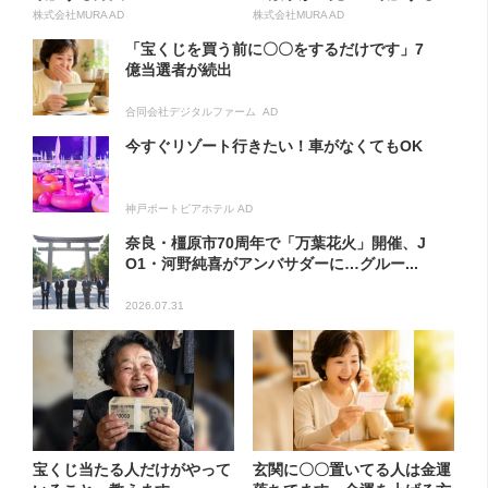
方...
株式会社MURA AD
株式会社MURA AD
「宝くじを買う前に〇〇をするだけです」7
億当選者が続出
合同会社デジタルファーム AD
今すぐリゾート行きたい！車がなくてもOK
神戸ポートピアホテル AD
奈良・橿原市70周年で「万葉花火」開催、J
O1・河野純喜がアンバサダーに…グルー...
2026.07.31
宝くじ当たる人だけがやって
玄関に〇〇置いてる人は金運