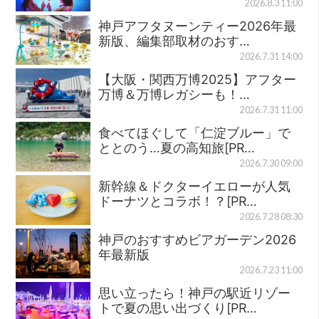
2026.8.3 11:00
神戸アフタヌーンティー2026年最
新版、編集部取材のおす…
2026.7.31 14:00
【大阪・関西万博2025】アフター
万博＆万博レガシーも！…
2026.7.31 11:00
食べてほぐして「仁淀ブルー」で
ととのう…夏の高知旅[PR…
2026.7.30 09:00
新幹線＆ドクターイエローが人気
ドーナツとコラボ！？[PR…
2026.7.28 08:30
神戸のおすすめビアガーデン2026
年最新版
2026.7.23 11:00
思い立ったら！神戸の駅近リゾー
トで夏の思い出づくり[PR…