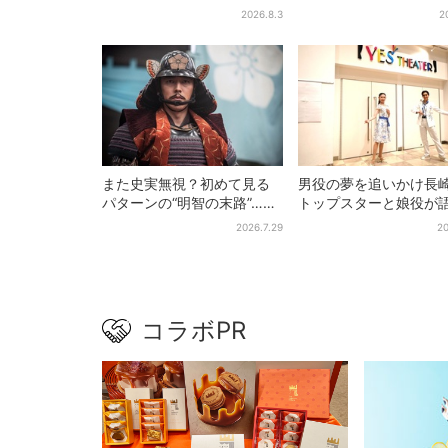
ない質感がある」映画音楽
ベアーズ」最終日400
2026.8.3
2
へのこだわり
最後は「もう帰ってく
い」
また史実無視？初めて見る
男役の夢を追いかけ長
パターンの“明智の末路”…実
トップスターと娘役が
は、ありえなくもない！？
「ハウステンボス歌劇
2026.7.29
20
【豊臣兄弟】
とは？大阪で初公演開
コラボPR