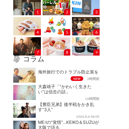
1
2
3
4
5
6
7
8
9
コラム
海外旅行でのトラブル防止策を
2時間前
NEW
大森靖子「“かわいく生きた
い”は信念の話」
16時間前
【豊臣兄弟】後半戦をかき乱
す“3人”
2026.8.6 06:05
ME:Iの“覚悟”…KEIKO＆SUZUが
大阪で語る