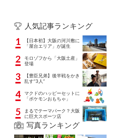
人気記事ランキング
1
【日本初】大阪の河川敷に
「屋台エリア」が誕生
2
モロゾフから「大阪土産」
登場
3
【豊臣兄弟】後半戦をかき
乱す“3人”
4
マクドのハッピーセットに
「ポケモンおもちゃ」
5
まるでテーマパーク？大阪
に巨大スポーツ店
写真ランキング