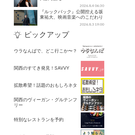
2026.8.4 06:30
『ルックバック』公開控える坂
東祐大、映画音楽へのこだわり
2026.8.3 19:00
ピックアップ
ウラなんばで、どこ行こか〜？
関西のすてき発見！SAVVY
拡散希望！話題のおもしろネタ
関西のヴィーガン・グルテンフ
リー
特別なレストランを予約