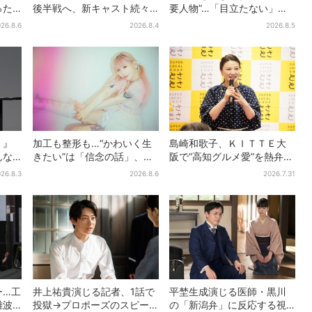
った
後半戦へ、新キャスト続々…
要人物”…「目立たない」主
ラ視聴
「豊臣兄弟！」振り返り＆
人公・仲野太賀も、モブキ
26.8.6
2026.8.4
2026.8.5
第30回あらすじ
ャラ→覚醒へ【豊臣兄弟】
！』
加工も整形も…“かわいく生
島崎和歌子、ＫＩＴＴＥ大
んな
きたい”は「信念の話」、大
阪で“高知グルメ愛”を熱弁
れし
森靖子が新作に込めた思い
「カツオは塩派」「ちくキ
26.8.3
2026.8.6
2026.7.31
ュウがおつまみ」
ー…工
井上祐貴演じる記者、1話で
平埜生成演じる医師・黒川
難波
投獄→プロポーズのスピー
の「新潟弁」に反応する視