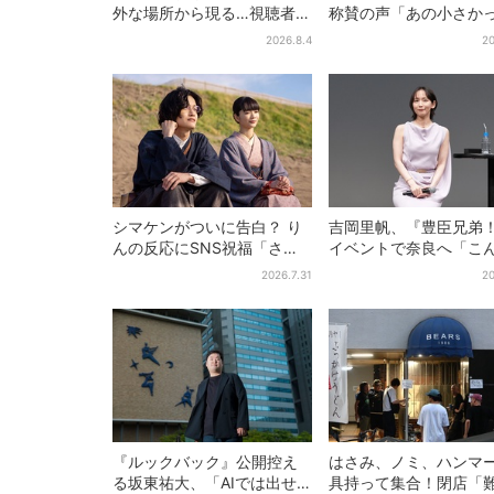
外な場所から現る…視聴者歓
称賛の声「あの小さか
喜「こんな登場シーンと
加恋ちゃんが…」朝ド
2026.8.4
20
は」
者しみじみ
シマケンがついに告白？ り
吉岡里帆、『豊臣兄弟
んの反応にSNS祝福「さす
イベントで奈良へ「こ
がに伝わったよね？」
に楽しんでもらえてう
2026.7.31
20
い」
『ルックバック』公開控え
はさみ、ノミ、ハンマ
る坂東祐大、「AIでは出せ
具持って集合！閉店「