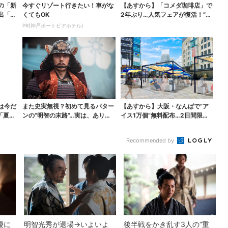
の「新
今すぐリゾート行きたい！車がな
【あすから】「コメダ珈琲店」で
出「グ
くてもOK
2年ぶり…人気フェアが復活！“ハ
ワイ旅行が当たる”...
PR(神戸ポートピアホテル)
は今だ
また史実無視？初めて見るパター
【あすから】大阪・なんばで“ア
「夏福
ンの“明智の末路”…実は、ありえ
イス1万個”無料配布…2日間限定
なくもない！？【豊...
で、ロッテの人気商...
Recommended by
優に
明智光秀が退場→いよいよ
後半戦をかき乱す3人の“重