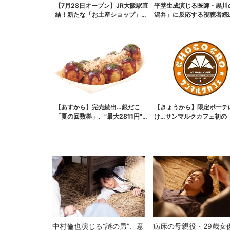
【7月28日オープン】JR大阪駅直
平埜生成演じる医師・黒川
結！新たな「お土産ショップ」、
潟弁」に反応する視聴者続
銘菓バラ売りで地...
ッときた」
【あすから】完売続出…銀だこ
【きょうから】限定ポーチ
「夏の回数券」、“最大2811円”お
け…サンマルクカフェ初の
得に！数量限定で
袋」、実質無料でレア...
中村倫也演じる“謎の男”、意
病床の母親役・29歳女