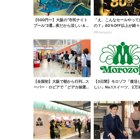
【500円〜】大阪の“市民ナイト
「え、こんなセールやって
プール”3選…夜だから涼しい＆コ
の？」80％OFF以上が続々
スパ最強
場！Amazonの本気が...
PR(Amazon)
【全国初】大阪で朝から行列…ス
【3日間】モロゾフ「復活
ーパー・ロピアで「どデカ抽選
しい」No.1スイーツ、2万3
会」、開始30分で“1...
票から選ばれた...