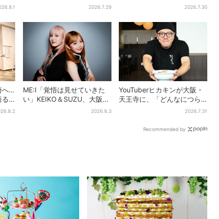
人超…
ド感に視聴者驚き「横沢さ
聴者続出「グッときた」
026.8.1
2026.7.29
2026.7.30
ださ
んだけ怒涛すぎる」
崎へ…
ME:I「覚悟は見せていきた
YouTuberヒカキンが大阪・
語る
い」KEIKO＆SUZU、大阪で
天王寺に、「どんなにつら
団」
語る…“日プ女子”からの3年
い時でも…」ラーメン愛＆兄
26.8.2
2026.8.3
2026.7.31
催
間と、7人で目指す夢
セイキンとの思い出を語る
Recommended by