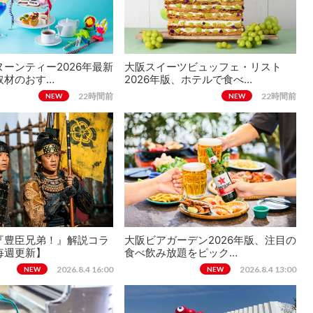
ーンティー2026年最新
大阪スイーツビュッフェ・リスト
取材のおす…
2026年版、ホテルで食べ…
22時間前
22時間前
NEW
NEW
『豊臣兄弟！』解説コラ
大阪ビアガーデン2026年版、注目の
毎週更新】
食べ飲み放題をピック…
2026.8.4 16:00
2026.8.4 13:00
NEW
NEW