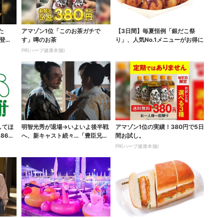
た
アマゾン1位「このお茶ガチで
【3日間】毎夏恒例「銀だこ祭
登
す」噂のお茶
り」、人気No.1メニューがお得に
PR(ハーブ健康本舗)
してほ
明智光秀が退場→いよいよ後半戦
アマゾン1位の実績！380円で5日
865
へ、新キャスト続々…「豊臣兄
間お試し。
弟！」振り返り＆第30...
PR(ハーブ健康本舗)