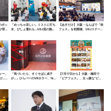
のポッ
「めっちゃ涼しい」ミストに打ち
【あすだけ】大阪・なんばで「街
が背中
水、びしょ濡れも…USJ流の熱中
フェス」を初開催、USJステージ
症対策、小学生10...
＆豪華ゲストのトー...
ィー、
「気づいたら、すぐそばに貞子
【7月17日から】大阪・梅田で
け…そ
が…」ひらパーのVRホラー、1k
「ビアフェス」、太っ腹な“ビー
mの迷宮で”逃げ切れ...
ルの無料試飲”も！期...