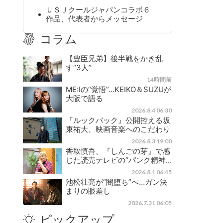
ＵＳＪクールジャパンコラボ６
作品、代表者からメッセージ
コラム
【豊臣兄弟】後半戦をかき乱
す“3人”
14時間前
ME:Iの“覚悟”…KEIKO＆SUZUが
大阪で語る
2026.8.4 06:30
『ルックバック』公開控える坂
東祐大、映画音楽へのこだわり
2026.8.3 19:00
香取慎吾、『しんごの芽』で感
じた読売テレビの“パンク精神…
2026.8.1 06:45
池松壮亮が“闇堕ち”へ…ガン決
まりの眼差し
2026.7.31 06:05
ピックアップ