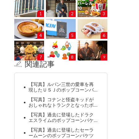
1
2
3
4
5
6
7
8
9
関連記事
【写真】ルパン三世の愛車を再
現したＵＳＪのポップコーンバ…
【写真】コナンと怪盗キッドが
おしゃれなトランクとなったポ…
【写真】過去に登場したドラク
エスライムのポップコーンバケ…
【写真】過去に登場したセーラ
ームーンのポップコーンバケツ