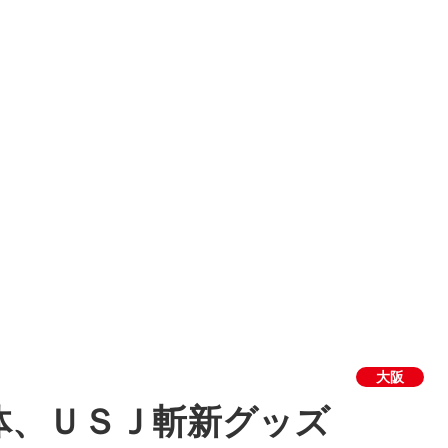
大阪
体、ＵＳＪ斬新グッズ