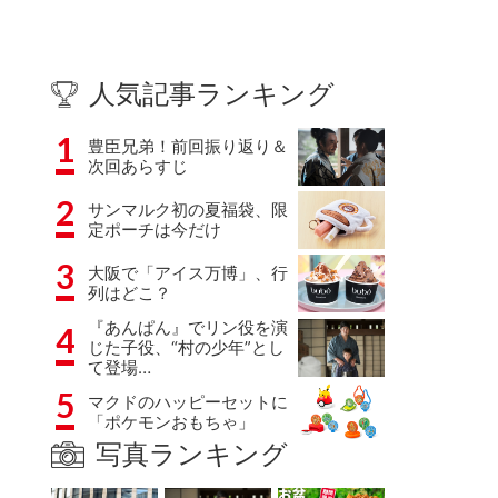
人気記事ランキング
1
豊臣兄弟！前回振り返り＆
次回あらすじ
2
サンマルク初の夏福袋、限
定ポーチは今だけ
3
大阪で「アイス万博」、行
列はどこ？
『あんぱん』でリン役を演
4
じた子役、“村の少年”とし
て登場…
5
マクドのハッピーセットに
「ポケモンおもちゃ」
写真ランキング