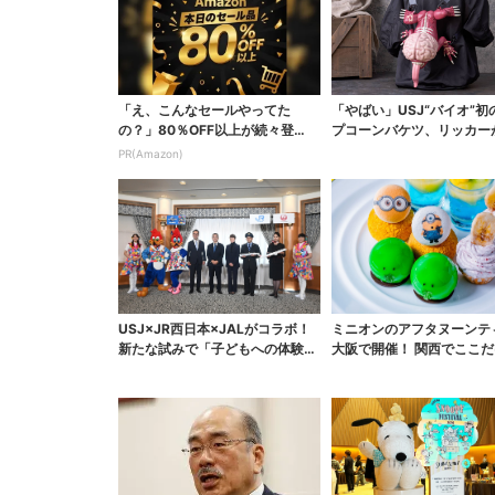
「え、こんなセールやってた
「やばい」USJ“バイオ”初
の？」80％OFF以上が続々登
プコーンバケツ、リッカー
場！Amazonの本気が...
に張りつく衝撃デ...
PR(Amazon)
USJ×JR西日本×JALがコラボ！
ミニオンのアフタヌーンテ
新たな試みで「子どもへの体験機
大阪で開催！ 関西でここだ
会」を実施、パ...
っくりすぎるスイー...