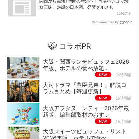
関西から最短1時間の新潟へ！市場ハシゴで海
鮮三昧、魅惑の日本酒、発酵グルメも
2026.7.16
Recommended by
コラボPR
大阪・関西ランチビュッフェ2026
年版、ホテルの食べ放題…
NEW
16時間前
大河ドラマ『豊臣兄弟！』解説コ
ラムまとめ【毎週更新】
NEW
16時間前
大阪アフタヌーンティー2026年最
新版、編集部取材のおす…
NEW
16時間前
大阪スイーツビュッフェ・リスト
2026年版、ホテルで食べ…