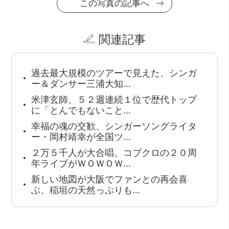
この写真の記事へ
関連記事
過去最大規模のツアーで見えた、シンガ
ー＆ダンサー三浦大知…
米津玄師、５２週連続１位で歴代トップ
に「とんでもないこと…
幸福の魂の交歓、シンガーソングライタ
ー・岡村靖幸が全国ツ…
２万５千人が大合唱、コブクロの２０周
年ライブがＷＯＷＯＷ…
新しい地図が大阪でファンとの再会喜
ぶ、稲垣の天然っぷりも…