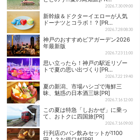
2026.7.30 09:00
新幹線＆ドクターイエローが人気
ドーナツとコラボ！？[PR…
2026.7.28 08:30
神戸のおすすめビアガーデン2026
年最新版
2026.7.23 11:00
思い立ったら！神戸の駅近リゾー
トで夏の思い出づくり[PR…
2026.7.22 19:40
夏の新潟、市場ハシゴで海鮮三
昧、魅惑の日本酒三昧[PR]
2026.7.16 12:00
この夏は特急「しおかぜ」に乗っ
て、おトクに四国旅[PR]
2026.7.16 09:00
行列店のパン飲みセットが1100
円！？お得ワザ[PR]