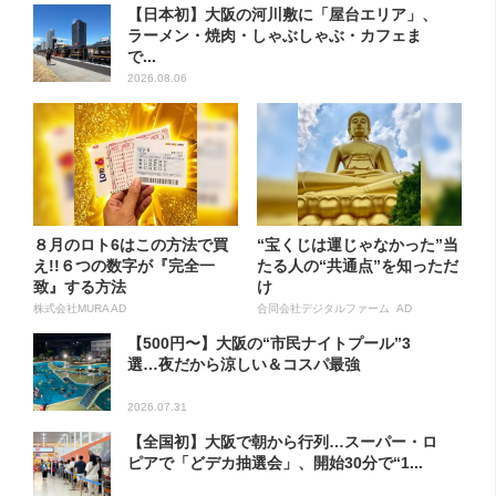
【日本初】大阪の河川敷に「屋台エリア」、
ラーメン・焼肉・しゃぶしゃぶ・カフェま
で...
2026.08.06
８月のロト6はこの方法で買
“宝くじは運じゃなかった”当
え!!６つの数字が『完全一
たる人の“共通点”を知っただ
致』する方法
け
株式会社MURA AD
合同会社デジタルファーム AD
【500円〜】大阪の“市民ナイトプール”3
選…夜だから涼しい＆コスパ最強
2026.07.31
【全国初】大阪で朝から行列…スーパー・ロ
ピアで「どデカ抽選会」、開始30分で“1...