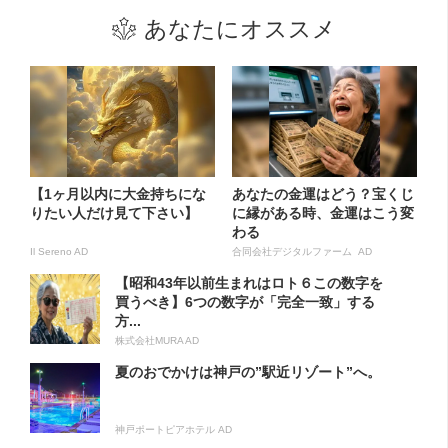
あなたにオススメ
【1ヶ月以内に大金持ちにな
あなたの金運はどう？宝くじ
りたい人だけ見て下さい】
に縁がある時、金運はこう変
わる
Il Sereno AD
合同会社デジタルファーム AD
【昭和43年以前生まれはロト６この数字を
買うべき】6つの数字が「完全一致」する
方...
株式会社MURA AD
夏のおでかけは神戸の”駅近リゾート”へ。
神戸ポートピアホテル AD