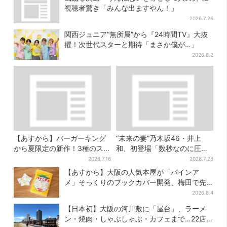
視聴者驚き「みんな出ますやん！」
2026.7.26
関西ジュニア“無所属”から『24時間TV』大抜
擢！次世代スターと期待「まさか僕が…」
2026.8.2
【あすから】バーガーキング
“未来の妻”乃木坂46・井上
から夏限定の新作！3種のステ
和、初登場「数秒なのに圧
ーキワッパー「暑さ乗り切れ
巻」…「豊臣兄弟！」第30回
2026.7.16
2026.7.28
そう」と話題に
あらすじ・清須会議
【あすから】大阪の人気本屋が「パインア
メ」そっくりのブックカバー開発、梅田で先
行販売
2026.8.4
【日本初】大阪の河川敷に「屋台」、ラーメ
ン・焼肉・しゃぶしゃぶ・カフェまで…22店