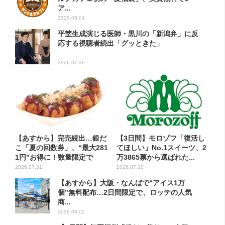
ア...
2026.08.04
平埜生成演じる医師・黒川の「新潟弁」に反
応する視聴者続出「グッときた」
2026.07.30
【あすから】完売続出…銀だ
【3日間】モロゾフ「復活し
こ「夏の回数券」、“最大281
てほしい」No.1スイーツ、2
1円”お得に！数量限定で
万3865票から選ばれた...
2026.07.31
2026.07.30
【あすから】大阪・なんばで“アイス1万
個”無料配布…2日間限定で、ロッテの人気
商...
2026.08.02