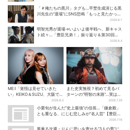
「＃俺たちの黒川」タグも…平埜生成演じる黒
川先生の“退場”にSNS悲鳴「もっと見たかっ
た」
2026.8.7
明智光秀が退場→いよいよ後半戦へ、新キャス
ト続々…「豊臣兄弟！」振り返り＆第30回あ
らすじ
2026.8.4
ME:I「覚悟は見せていきた
また史実無視？初めて見るパ
い」KEIKO＆SUZU、大阪で語
ターンの“明智の末路”…実は、
る…“日プ女子”からの3年間
ありえなくもない！？【豊臣
2026.8.3
2026.7.29
と、7人で目指す夢
兄弟】
小栗旬が生んだ“史上最強”の信長…「鎌倉殿」
とも重なる、にじむ悲しみが“名人芸”【豊臣兄
弟】
2026.7.16
風薫る次週・りんに思いを寄せる“3人の男”に