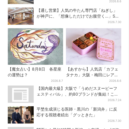
舗がオープン
2026.8.6
【通し営業】人気の牛たん専門店「ねぎし」
が神戸に、「想像しただけでお腹空く…」SNS
で喜びの声
2026.7.30
【魔女占い】8月8日 各星座
【あすから】人気店「カフェ
の運勢は？
タナカ」大阪・梅田にレア商
品集結…本店人気パン＆限定
2026.8.7
2026.8.6
クッキー缶も！ 7日間の夏イ
【国内最大級】大阪で「うめだスヌーピーフ
ベント
ェスティバル」、約80ブランドが集結！ここ
だけのグッズも
2026.7.24
平埜生成演じる医師・黒川の「新潟弁」に反
応する視聴者続出「グッときた」
2026.7.30