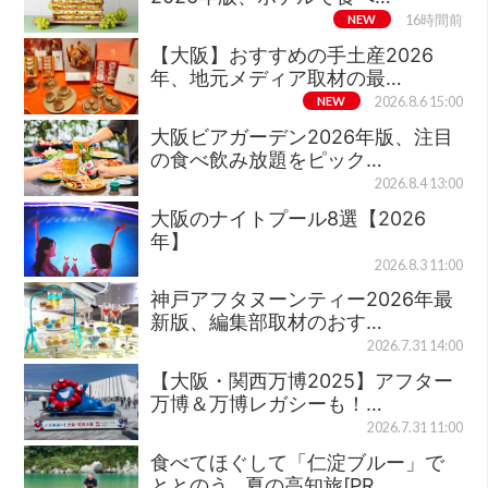
NEW
16時間前
【大阪】おすすめの手土産2026
年、地元メディア取材の最…
NEW
2026.8.6 15:00
大阪ビアガーデン2026年版、注目
の食べ飲み放題をピック…
2026.8.4 13:00
大阪のナイトプール8選【2026
年】
2026.8.3 11:00
神戸アフタヌーンティー2026年最
新版、編集部取材のおす…
2026.7.31 14:00
【大阪・関西万博2025】アフター
万博＆万博レガシーも！…
2026.7.31 11:00
食べてほぐして「仁淀ブルー」で
ととのう…夏の高知旅[PR…