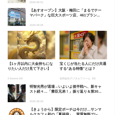
2026.08.01
【あすオープン】大阪・梅田に「まるでテー
マパーク」な巨大スポーツ店、461ブラン...
2026.08.06
【1ヶ月以内に大金持ちにな
宝くじが当たる人にだけ共通
りたい人だけ見て下さい】
する“ある特徴”とは？
Il Sereno AD
合同会社デジタルファーム AD
明智光秀が退場→いよいよ後半戦へ、新キャ
スト続々…「豊臣兄弟！」振り返り＆第30...
2026.08.04
【きょうから】限定ポーチは今だけ…サンマ
ルクカフェ初の「夏福袋」、実質無料でレ