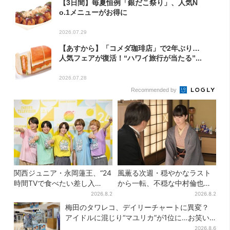
【3日間】毎夏恒例「銀だこ祭り」、人気N
o.1メニューがお得に
2026.07.29
【あすから】「コメダ珈琲店」で2年ぶり…
人気フェアが復活！“ハワイ旅行が当たる”...
2026.07.28
Recommended by
関西ジュニア・永岡蓮王、“24
風薫る次週・穏やかなラスト
時間TVで食べたい差し入
から一転、不穏な中村倫也の
れ”は？「キッチンカーが良い
登場に視聴者期待「いよいよ
2026.8.2
2026.8.2
です！」会場沸く
登場だ」
梅田のタワレコ、デイリーチャートに異変？
アイドルに混じり“マユリカ”が1位に…お笑い
が強すぎる理由とは
2026.8.6