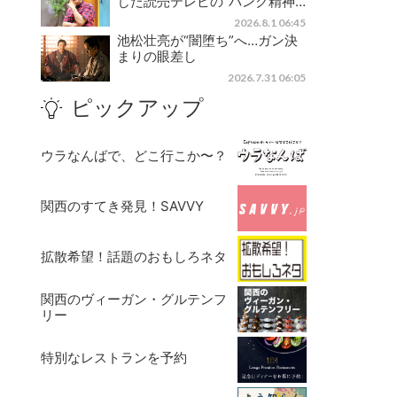
じた読売テレビの“パンク精神…
2026.8.1 06:45
池松壮亮が“闇堕ち”へ…ガン決
まりの眼差し
2026.7.31 06:05
ピックアップ
ウラなんばで、どこ行こか〜？
関西のすてき発見！SAVVY
拡散希望！話題のおもしろネタ
関西のヴィーガン・グルテンフ
リー
特別なレストランを予約