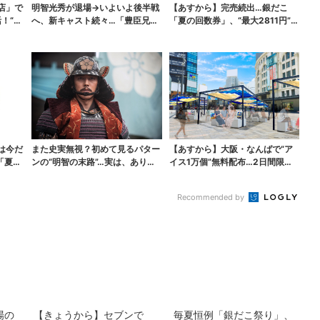
店」で
明智光秀が退場→いよいよ後半戦
【あすから】完売続出…銀だこ
！“ハ
へ、新キャスト続々…「豊臣兄
「夏の回数券」、“最大2811円”お
弟！」振り返り＆第30...
得に！数量限定で
は今だ
また史実無視？初めて見るパター
【あすから】大阪・なんばで“ア
「夏福
ンの“明智の末路”…実は、ありえ
イス1万個”無料配布…2日間限定
なくもない！？【豊...
で、ロッテの人気商...
Recommended by
場の
【きょうから】セブンで
毎夏恒例「銀だこ祭り」、