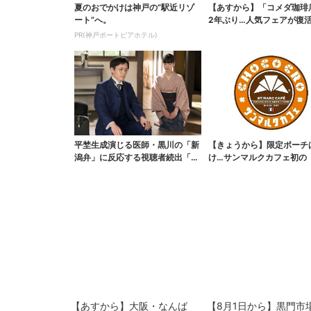
夏のおでかけは神戸の”駅近リゾ
【あすから】「コメダ珈琲
ート”へ。
2年ぶり…人気フェアが復活
ワイ旅行が当たる”...
PR(神戸ポートピアホテル)
平埜生成演じる医師・黒川の「新
【きょうから】限定ポーチ
潟弁」に反応する視聴者続出「グ
け…サンマルクカフェ初の
ッときた」
袋」、実質無料でレア...
【あすから】大阪・なんば
【8月1日から】黒門市