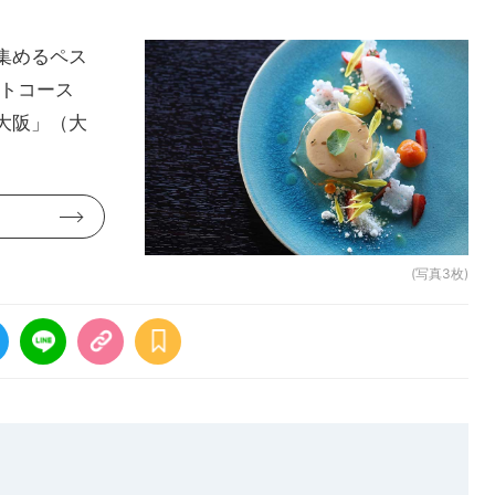
集めるペス
ートコース
大阪」（大
(写真3枚)