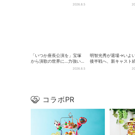
ケモンおもちゃ”、歴代30匹
ック」、2週間だけ！数
2026.8.5
20
に「懐かしい」と喜びの声
定シール付き
「いつか座長公演を」宝塚
明智光秀が退場→いよ
から演歌の世界に…力強いコ
後半戦へ、新キャスト
ブシで聴かせる有沙瞳の目
「豊臣兄弟！」振り返
2026.8.5
20
指す道とは
第30回あらすじ
コラボPR