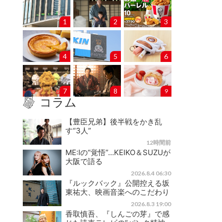
1
2
3
4
5
6
7
8
9
コラム
【豊臣兄弟】後半戦をかき乱
す“3人”
12時間前
ME:Iの“覚悟”…KEIKO＆SUZUが
大阪で語る
2026.8.4 06:30
『ルックバック』公開控える坂
東祐大、映画音楽へのこだわり
2026.8.3 19:00
香取慎吾、『しんごの芽』で感