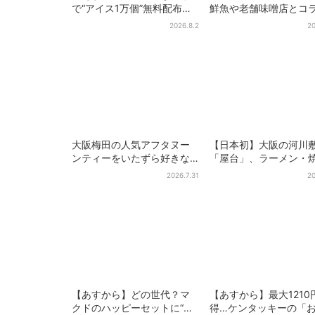
で“アイス1万個”無料配布…2
鮮魚や老舗味噌店とコ
日間限定で、ロッテの人気
ボ、大阪・なんばのホ
2026.8.2
20
商品もらえる
で“地域密着”の限定バ
大阪梅田の人気アフタヌー
【日本初】大阪の河川
ンティーをいたずら好きな
「屋台」、ラーメン・
「リトルミイ」がジャッ
肉・しゃぶしゃぶ・カ
2026.7.31
20
ク！「ムーミン」たちとバ
まで…22店舗がオープ
カンスへ
【あすから】どの世代？マ
【あすから】最大1210
クドのハッピーセットに“ポ
得…ケンタッキーの「