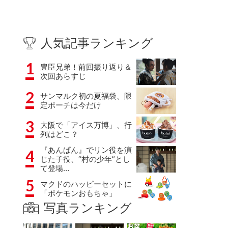
人気記事ランキング
1
豊臣兄弟！前回振り返り＆
次回あらすじ
2
サンマルク初の夏福袋、限
定ポーチは今だけ
3
大阪で「アイス万博」、行
列はどこ？
『あんぱん』でリン役を演
4
じた子役、“村の少年”とし
て登場…
5
マクドのハッピーセットに
「ポケモンおもちゃ」
写真ランキング