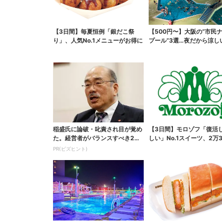
【3日間】毎夏恒例「銀だこ祭
【500円〜】大阪の“市民
り」、人気No.1メニューがお得に
プール”3選…夜だから涼し
スパ最強
稲盛氏に論破・叱責され目が覚め
【3日間】モロゾフ「復活
た。経営者がバランスすべき2つ
しい」No.1スイーツ、2万3
の背反
票から選ばれた...
PR(ビズヒント)