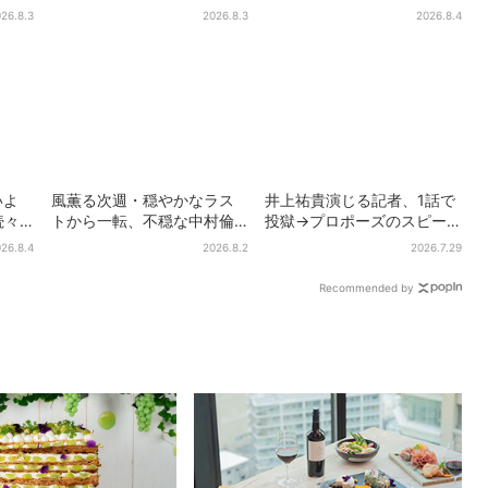
量限
ン店「みそきん」が大阪上
庫・京都限定で【きょうか
26.8.3
2026.8.3
2026.8.4
陸！「待ってました」と話
ら】発売スタート
題
いよ
風薫る次週・穏やかなラス
井上祐貴演じる記者、1話で
続々…
トから一転、不穏な中村倫
投獄→プロポーズのスピー
り＆
也の登場に視聴者期待「い
ド感に視聴者驚き「横沢さ
26.8.4
2026.8.2
2026.7.29
よいよ登場だ」
んだけ怒涛すぎる」
Recommended by