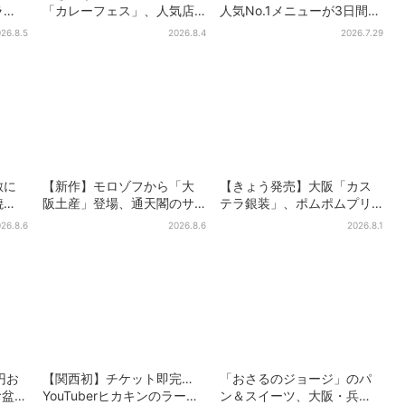
ラ
「カレーフェス」、人気店
人気No.1メニューが3日間だ
テル
監修メニューなど全15品！
けお得に
26.8.5
2026.8.4
2026.7.29
ーガー
お得な割引キャンペーンは2
週間だけ
敷に
【新作】モロゾフから「大
【きょう発売】大阪「カス
焼
阪土産」登場、通天閣のサ
テラ銀装」、ポムポムプリ
フェ
クサクスイーツ 6カ所で順
ンと初コラボ 紙袋まで限
26.8.6
2026.8.6
2026.8.1
ン
次発売
定デザインに
円お
【関西初】チケット即完…
「おさるのジョージ」のパ
お盆パ
YouTuberヒカキンのラーメ
ン＆スイーツ、大阪・兵