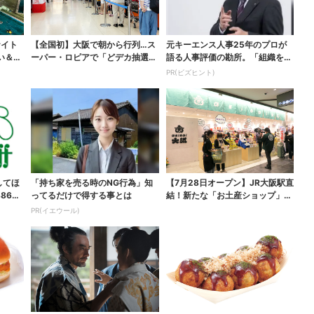
ナイト
【全国初】大阪で朝から行列…ス
元キーエンス人事25年のプロが
い＆コ
ーパー・ロピアで「どデカ抽選
語る人事評価の勘所。「組織を腐
会」、開始30分で“1...
らせるNG評価」とは...
PR(ビズヒント)
してほ
「持ち家を売る時のNG行為」知
【7月28日オープン】JR大阪駅直
865
ってるだけで得する事とは
結！新たな「お土産ショップ」、
銘菓バラ売りで地...
PR(イエウール)