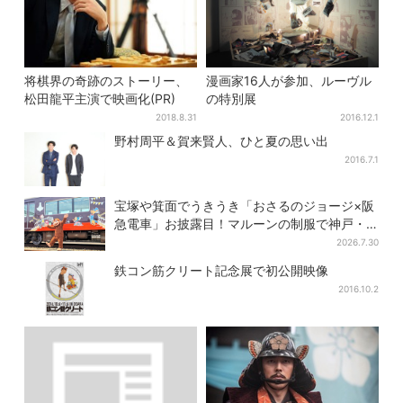
将棋界の奇跡のストーリー、
漫画家16人が参加、ルーヴル
松田龍平主演で映画化(PR)
の特別展
2018.8.31
2016.12.1
野村周平＆賀来賢人、ひと夏の思い出
2016.7.1
宝塚や箕面でうきうき「おさるのジョージ×阪
急電車」お披露目！マルーンの制服で神戸・
宝塚・京都各線に添乗
2026.7.30
鉄コン筋クリート記念展で初公開映像
2016.10.2