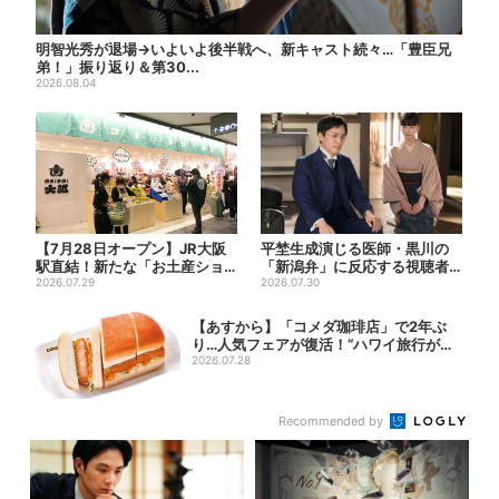
明智光秀が退場→いよいよ後半戦へ、新キャスト続々…「豊臣兄
弟！」振り返り＆第30...
2026.08.04
【7月28日オープン】JR大阪
平埜生成演じる医師・黒川の
駅直結！新たな「お土産ショ
「新潟弁」に反応する視聴者
ップ」、銘菓バラ売りで地...
2026.07.29
続出「グッときた」
2026.07.30
【あすから】「コメダ珈琲店」で2年ぶ
り…人気フェアが復活！“ハワイ旅行が当
たる”...
2026.07.28
Recommended by