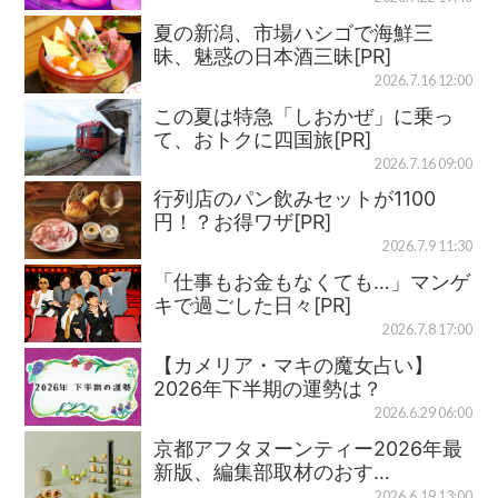
夏の新潟、市場ハシゴで海鮮三
昧、魅惑の日本酒三昧[PR]
2026.7.16 12:00
この夏は特急「しおかぜ」に乗っ
て、おトクに四国旅[PR]
2026.7.16 09:00
行列店のパン飲みセットが1100
円！？お得ワザ[PR]
2026.7.9 11:30
「仕事もお金もなくても…」マンゲ
キで過ごした日々[PR]
2026.7.8 17:00
【カメリア・マキの魔女占い】
2026年下半期の運勢は？
2026.6.29 06:00
京都アフタヌーンティー2026年最
新版、編集部取材のおす…
2026.6.19 13:00