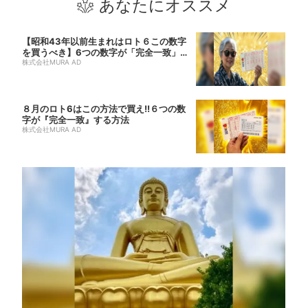
あなたにオススメ
【昭和43年以前生まれはロト６この数字
を買うべき】6つの数字が「完全一致」す
る方...
株式会社MURA AD
８月のロト6はこの方法で買え!!６つの数
字が『完全一致』する方法
株式会社MURA AD