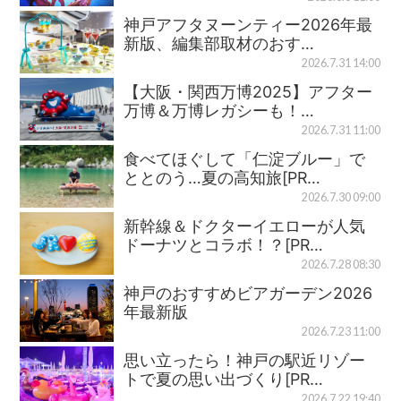
神戸アフタヌーンティー2026年最
新版、編集部取材のおす…
2026.7.31 14:00
【大阪・関西万博2025】アフター
万博＆万博レガシーも！…
2026.7.31 11:00
食べてほぐして「仁淀ブルー」で
ととのう…夏の高知旅[PR…
2026.7.30 09:00
新幹線＆ドクターイエローが人気
ドーナツとコラボ！？[PR…
2026.7.28 08:30
神戸のおすすめビアガーデン2026
年最新版
2026.7.23 11:00
思い立ったら！神戸の駅近リゾー
トで夏の思い出づくり[PR…
2026.7.22 19:40