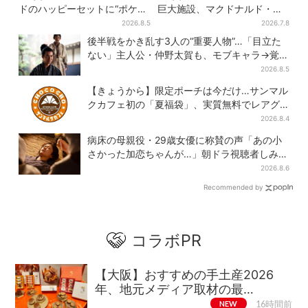
ドのハッピーセットに“ポケモ
巨大施設、マクドナルド・鶴
ンおもちゃ”、歴代30匹に「懐
丸うどん…グルメ充実！“500
2026.8.5
2026.7.8
かしい」と喜びの声
円前後ランチ”も叶う
後半戦をかき乱す3人の“重要人物”…「目立た
ない」主人公・仲野太賀も、モブキャラ→覚醒
へ【豊臣兄弟】
2026.8.5
【きょうから】限定ポーチは今だけ…サンマル
クカフェ初の「夏福袋」、実質無料でレアグ
ッズが手に入る
2026.8.4
病床の母親役・29歳女優に称賛の声「あの小
さかった加恋ちゃんが…」朝ドラ視聴者しみじ
み
2026.8.6
Recommended by
コラボPR
【大阪】おすすめの手土産2026
年、地元メディア取材の最…
NEW
16時間前