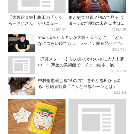
【大阪駅直結】梅田の「りく
また史実無視？初めて見るパ
ろーおじさん」がリニューア
ターンの“明智の末路”…実は、
ル！チーズケーキ以外も充
ありえなくもない！？【豊臣
2026.7.21
2026.7.29
実…並ばず買える「ロッカ
兄弟】
YouTuberヒカキンが大阪・天王寺に、「どん
ー」も設置
なにつらい時でも…」ラーメン愛＆兄セイキン
との思い出を語る
2026.7.31
【7月スタート】脱力系のかわいさに大人も夢
中…！ 芦屋の美術館で「チェコ絵本」展、老
舗文具メーカーのグッズにも注目
2026.7.23
中村倫也演じる“謎の男”、意外な場所から現
る…視聴者歓喜「こんな登場シーンとは」
2026.8.4