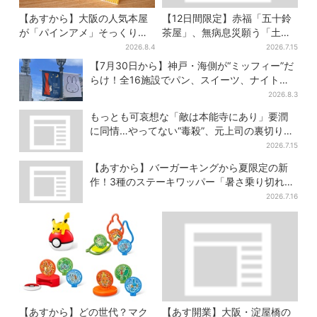
【あすから】大阪の人気本屋
【12日間限定】赤福「五十鈴
が「パインアメ」そっくりの
茶屋」、無病息災願う「土用
ブックカバー開発、梅田で先
さわ餅」販売スタート 関西8
2026.8.4
2026.7.15
行販売
カ所でも買える
【7月30日から】神戸・海側が“ミッフィー”だ
らけ！全16施設でパン、スイーツ、ナイトマ
ーケットも
2026.8.3
もっとも可哀想な「敵は本能寺にあり」要潤
に同情…やってない“毒殺”、元上司の裏切り
【豊臣兄弟】
2026.7.15
【あすから】バーガーキングから夏限定の新
作！3種のステーキワッパー「暑さ乗り切れそ
う」と話題に
2026.7.16
【あすから】どの世代？マク
【あす開業】大阪・淀屋橋の