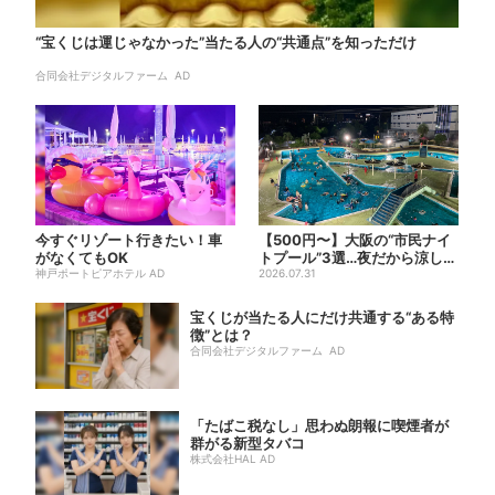
“宝くじは運じゃなかった”当たる人の“共通点”を知っただけ
合同会社デジタルファーム AD
今すぐリゾート行きたい！車
【500円〜】大阪の“市民ナイ
がなくてもOK
トプール”3選…夜だから涼しい
神戸ポートピアホテル AD
＆コスパ最強
2026.07.31
宝くじが当たる人にだけ共通する“ある特
徴”とは？
合同会社デジタルファーム AD
「たばこ税なし」思わぬ朗報に喫煙者が
群がる新型タバコ
株式会社HAL AD