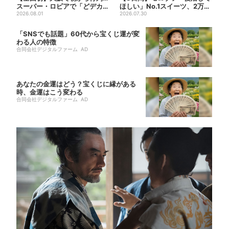
スーパー・ロピアで「どデカ
ほしい」No.1スイーツ、2万3
抽選会」、開始30分で“1...
2026.08.01
865票から選ばれた...
2026.07.30
「SNSでも話題」60代から宝くじ運が変
わる人の特徴
合同会社デジタルファーム AD
あなたの金運はどう？宝くじに縁がある
時、金運はこう変わる
合同会社デジタルファーム AD