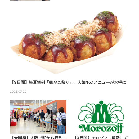
【3日間】毎夏恒例「銀だこ祭り」、人気No.1メニューがお得に
2026.07.29
【全国初】大阪で朝から行列…
【3日間】モロゾフ「復活して