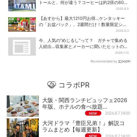
トールと、何が違う？コーヒーは約2倍の600
円
2026.8.5
【あすから】最大1210円お得…ケンタッキー
の「お盆パック」、2週間だけ！数量限定シー
ル付き
2026.8.3
今、人気の“めじるし”って？ ガチャで集める
人続出…収集家とメーカーに聞いたヒットの背
景
2026.7.12
Recommended by
コラボPR
大阪・関西ランチビュッフェ2026
年版、ホテルの食べ放題…
NEW
2026.8.7 14:00
大河ドラマ『豊臣兄弟！』解説コ
ラムまとめ【毎週更新】
NEW
2026.8.7 14:00