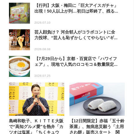
【行列】大阪・梅田に「巨大アイスガチャ」
出現！50人以上が列…初日は即終了、残る...
2026.07.10
芸人顔負け？ 河合郁人がコラボコントに全
力投球、“芸人も恥ずかしくてやらない”ギ...
2026.08.08
【7月29日から】京都・百貨店で「ハワイフ
ェア」、現地で人気のロコモコ＆数量限定...
2026.07.25
島崎和歌子、ＫＩＴＴＥ大阪
【12日間限定】赤福「五十鈴
で“高知グルメ愛”を熱弁「カ
茶屋」、無病息災願う「土用
ツオは塩派」「ちくキュウ
さわ餅」販売スタート 関