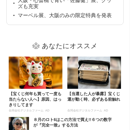
大阪・心斎橋で青い「佐藤健」展、グッ
ズも充実
マーベル展、大阪のみの限定特典を発表
あなたにオススメ
【宝くじ何年も買って一度も
【当選した人が暴露】宝くじ
当たらない人へ】原因、はっ
運が動く時、必ずある前触れ
きりしてます
合同会社デジタルファーム AD
合同会社デジタルファーム AD
８月のロト6はこの方法で買え!!６つの数字
が『完全一致』する方法