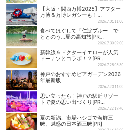
【大阪・関西万博2025】アフター
万博＆万博レガシーも！…
2026.7.31 11:00
食べてほぐして「仁淀ブルー」で
ととのう…夏の高知旅[PR…
2026.7.30 09:00
新幹線＆ドクターイエローが人気
ドーナツとコラボ！？[PR…
2026.7.28 08:30
神戸のおすすめビアガーデン2026
年最新版
2026.7.23 11:00
思い立ったら！神戸の駅近リゾー
トで夏の思い出づくり[PR…
2026.7.22 19:40
夏の新潟、市場ハシゴで海鮮三
昧、魅惑の日本酒三昧[PR]