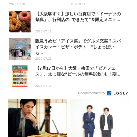
が...
西...
2026.07.31
2026.07.15
【大阪駅すぐ】涼しい百貨店で「ドーナツの
祭典」、行列店の“できたて”＆限定メニュ...
2026.07.18
阪急うめだ「アイス祭」でグルメ充実？スパ
イスカレー・ピザ・ポテト…“しょっぱい
も...
2026.07.23
【7月17日から】大阪・梅田で「ビアフェ
ス」、太っ腹な“ビールの無料試飲”も！期...
2026.07.14
Recommended by