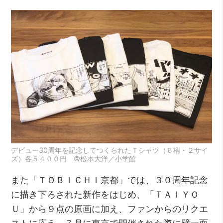
デビュー30周年を記念してつくられたＴシャツ（６柄・２サイ
ズ）各５４００円 ©松本大洋／小学館
また「ＴＯＢＩＣＨＩ京都」では、３０周年記念
に描き下ろされた新作をはじめ、「ＴＡＩＹＯ
Ｕ」から９点の原画に加え、ファンからのリクエ
ストに応え、７月に東京で開催された際に壁一面