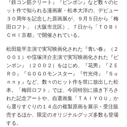
『鉄コン筋クリート』『ピンポン』など数々のヒ
ット作で知られる漫画家・松本大洋の、デビュー
３０周年を記念した原画展が、９月５日から「梅
田ロフト」（大阪市北区）、７日から「ＴＯＢＩ
ＣＨＩ京都」で開催されている。
松田龍平主演で実写映画化された『青い春』（２
００１）や窪塚洋介主演で実写映画化された『ピ
ンポン』（２００２）をはじめ、『花男』『ＺＥ
ＲＯ』『ＧＯＧＯモンスター』『竹光侍』『Ｓｕ
ｎｎｙ』など、数々のヒット作を世に放出した松
本。「梅田ロフト」では、今回特別に描き下ろさ
れた記念アートや、自選画集「ＴＡＩＹＯＵ」か
ら選りすぐりの１４点の複製原画を展示・受注販
売するほか、限定のオリジナルグッズ多数も登場
する。