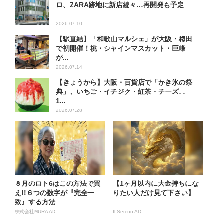
ロ、ZARA跡地に新店続々…再開発も予定
2026.07.10
【駅直結】「和歌山マルシェ」が大阪・梅田
で初開催！桃・シャインマスカット・巨峰
が...
2026.07.14
【きょうから】大阪・百貨店で「かき氷の祭
典」、いちご・イチジク・紅茶・チーズ…
1...
2026.07.28
８月のロト6はこの方法で買
【1ヶ月以内に大金持ちにな
え!!６つの数字が『完全一
りたい人だけ見て下さい】
致』する方法
株式会社MURA AD
Il Sereno AD