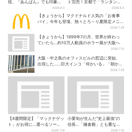
役、『あんぱん』でも印象的
ト完売！京都で「ランタンフ
だった…視聴者驚き「どうり
ェス」、最大3500の光が夜空
2026.8.3
2026.8.4
で演技上手だと」
に…会場には縁日も
【きょうから】マクドナルド人気の「お食事
パイ」今年も登場、熱々とろ～り夏限定メニ
ュー
2026.7.29
【きょうから】1999年7の月、世界が終わっ
ていたら…約10万人動員のホラー展が大阪へ
2026.7.10
大阪・中之島のオフィスビルの窓辺に突如、
出現した……巨大インコ「何かいる」「朝から
ビビった」、その正体とは？
2026.7.29
【4週間限定】「マックナゲッ
小栗旬が生んだ“史上最強”の
ト」がお得に…選べるソース
信長…「鎌倉殿」とも重な
は全4種 ポケモンパッケージ
る、にじむ悲しみが“名人
2026.7.19
2026.7.16