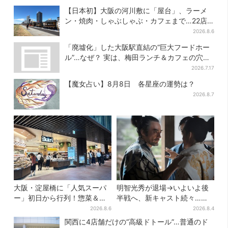
は今だけ
芸”【豊臣兄弟】
【日本初】大阪の河川敷に「屋台」、ラーメ
ン・焼肉・しゃぶしゃぶ・カフェまで…22店
舗がオープン
2026.8.6
「廃墟化」した大阪駅直結の“巨大フードホー
ル”…なぜ？ 実は、梅田ランチ＆カフェの穴場
だった
2026.7.17
【魔女占い】8月8日 各星座の運勢は？
2026.8.7
大阪・淀屋橋に「人気スーパ
明智光秀が退場→いよいよ後
ー」初日から行列！惣菜＆弁
半戦へ、新キャスト続々…
当コーナーは大幅に拡大…人
「豊臣兄弟！」振り返り＆第
2026.8.6
2026.8.4
気商品は？
30回あらすじ
関西に4店舗だけの“高級ドトール”…普通のド