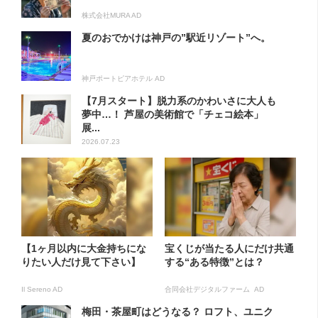
株式会社MURA AD
夏のおでかけは神戸の”駅近リゾート”へ。
神戸ポートピアホテル AD
【7月スタート】脱力系のかわいさに大人も
夢中…！ 芦屋の美術館で「チェコ絵本」
展...
2026.07.23
【1ヶ月以内に大金持ちにな
宝くじが当たる人にだけ共通
りたい人だけ見て下さい】
する“ある特徴”とは？
Il Sereno AD
合同会社デジタルファーム AD
梅田・茶屋町はどうなる？ ロフト、ユニク