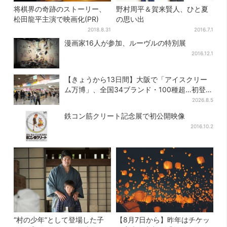
将棋界の奇跡のストーリー、
野村周平＆賀来賢人、ひと夏
松田龍平主演で映画化(PR)
の思い出
2018.8.31
2016.7.1
漫画家16人が参加、ルーヴルの特別展
2016.12.1
【きょうから13日間】大阪で「アイスクリー
ム万博」、全国34ブランド・100種超…初登場
の「チョコソフト」に行列
2026.8.5
鉄コン筋クリート記念展で初公開映像
2016.10.2
“村の少年”として登場した子
【8月7日から】昨年はチケッ