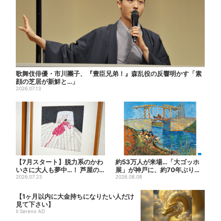
歌舞伎俳優・市川團子、『豊臣兄弟！』森乱役の反響明かす「素
顔の芝居が新鮮と…」
2026.07.13
【7月スタート】脱力系のかわ
約53万人が来場…「大ゴッホ
いさに大人も夢中…！ 芦屋の
展」が神戸に、約70年ぶり
美術館で「チェコ絵本」展...
2026.07.23
『アルルの跳ね橋』来日！お...
2026.08.08
【1ヶ月以内に大金持ちになりたい人だけ
見て下さい】
Il Sereno AD