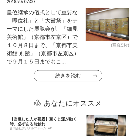
2018.9.6 07:00
皇位継承の儀式として重要な
「即位礼」と「大嘗祭」をテ
ーマにした展覧会が、「細見
美術館」（京都市左京区）で
１０月８日まで、「京都市美
(写真5枚)
術館 別館」（京都市左京区）
で９月１５日までおこ...
続きを読む
あなたにオススメ
【当選した人が暴露】宝くじ運が動く
時、必ずある前触れ
合同会社デジタルファーム AD