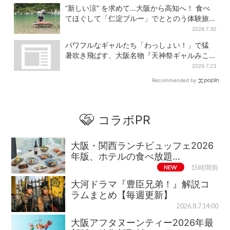
“新しい涼” を求めて…大阪から高知へ！ 食べ
てほぐして「仁淀ブルー」でととのう体験旅
【2026夏最新版】
2026.7.30
パワフルなギャルたち「わっしょい！」で猛
暑吹き飛ばす、大阪名物『天神祭ギャルみこ
し』盛り上がる
2026.7.23
Recommended by
コラボPR
大阪・関西ランチビュッフェ2026
年版、ホテルの食べ放題…
NEW
15時間前
大河ドラマ『豊臣兄弟！』解説コ
ラムまとめ【毎週更新】
2026.8.7 14:00
大阪アフタヌーンティー2026年最