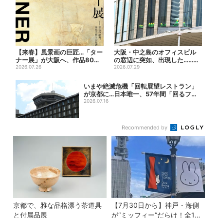
【来春】風景画の巨匠…「ター
大阪・中之島のオフィスビル
ナー展」が大阪へ、作品80点
の窓辺に突如、出現した……巨
以上がロンドンから集結
2026.07.26
大インコ「何かいる」「朝か...
2026.07.29
いまや絶滅危機「回転展望レストラン」
が京都に…日本唯一、57年間「回るフレ
ンチ」...
2026.07.16
Recommended by
京都で、雅な品格漂う茶道具
【7月30日から】神戸・海側
と付属品展
が“ミッフィー”だらけ！全16