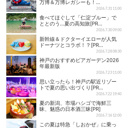
万博＆万博レガシーも！…
2026.7.31 11:00
食べてほぐして「仁淀ブルー」で
ととのう…夏の高知旅[PR…
2026.7.30 09:00
新幹線＆ドクターイエローが人気
ドーナツとコラボ！？[PR…
2026.7.28 08:30
神戸のおすすめビアガーデン2026
年最新版
2026.7.23 11:00
思い立ったら！神戸の駅近リゾー
トで夏の思い出づくり[PR…
2026.7.22 19:40
夏の新潟、市場ハシゴで海鮮三
昧、魅惑の日本酒三昧[PR]
2026.7.16 12:00
この夏は特急「しおかぜ」に乗っ