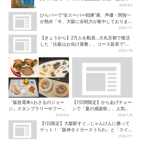
限定チケット販売も
2026.8.8
ひらパーで“全スーパー戦隊”展、声優・関智一
が熱弁「今、大阪に全戦力が集中しておりま
す」
2026.7.17
【きょうから】2万人を動員…大丸京都で復活
した「比叡山お化け屋敷」、コース延長で“怖
さ”パワーアップ
2026.7.18
「阪急電車×おさるのジョー
【7日間限定】からあげチェー
ジ」スタンプラリーやフード
ンで「夏の感謝祭」、人気の
販売…梅田にジョージの大好
定食4品がお得に
2026.8.9
2026.7.25
きスイーツ「カノーリ」登場
【1日限定】大阪駅すぐ…じゃんけんに勝って
ゲット！「阪神タイガースうちわ」と「スイ
カ」の無料配布
2026.7.17