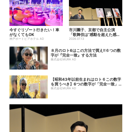
今すぐリゾート行きたい！車
市川團子、京都で自主公演
がなくてもOK
「歌舞伎は“感動を超えた感
神戸ポートピアホテル AD
動”がある」戦友・市川染五郎
2026.07.13
も
８月のロト6はこの方法で買え!!６つの数
字が『完全一致』する方法
株式会社MURA AD
【昭和43年以前生まれはロト６この数字
を買うべき】6つの数字が「完全一致」す
る方...
株式会社MURA AD