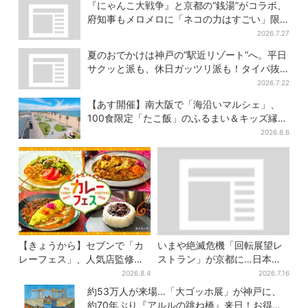
り放題！？
聞いた「それでも会いたい理
『にゃんこ大戦争』と京都の“銭湯”がコラボ、
由」
府知事もメロメロに「ネコの力はすごい」限
定桶も登場
2026.7.27
夏のおでかけは神戸の”駅近リゾート”へ。平日
サクッと派も、休日ガッツリ派も！タイパ抜
群、約20種の楽しみ方
2026.7.22
【あす開催】南大阪で「海沿いマルシェ」、
100食限定「たこ飯」のふるまい＆キッズ縁日
も
2026.8.6
【きょうから】セブンで「カ
いまや絶滅危機「回転展望レ
レーフェス」、人気店監修メ
ストラン」が京都に…日本唯
ニューなど全15品！お得な割
一、57年間「回るフレンチ」
2026.8.4
2026.7.16
引キャンペーンは2週間だけ
は絶景ランチの穴場
約53万人が来場…「大ゴッホ展」が神戸に、
約70年ぶり『アルルの跳ね橋』来日！お得な