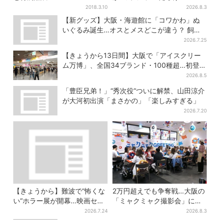
施設でパン、スイーツ、ナイ
2018.3.10
2026.8.3
トマーケットも
【新グッズ】大阪・海遊館に「コワかわ」ぬ
いぐるみ誕生…オスとメスどこが違う？ 飼育
員監修でリアルに再現
2026.7.25
【きょうから13日間】大阪で「アイスクリー
ム万博」、全国34ブランド・100種超…初登場
の「チョコソフト」に行列
2026.8.5
「豊臣兄弟！」“秀次役”ついに解禁、山田涼介
が大河初出演「まさかの」「楽しみすぎる」
2026.7.20
【きょうから】難波で“怖くな
2万円超えでも争奪戦…大阪の
い”ホラー展が開幕…映画セッ
「ミャクミャク撮影会」に全
トのなかに入って、怪異も触
国からファン集結、参加者に
2026.7.24
2026.8.3