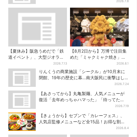
前後ランチ”も叶う
2026.7.8
【夏休み】阪急うめだで「鉄
【8月2日から】万博で注目集
道イベント」、大型ジオラマ
めた「ミャクミャク焼き」初
＆運転体験コーナー…豪華ゲ
グッズ化！大阪・梅田だけの
2026.7.13
2026.8.1
ストも4人登場
新商品が登場
りんくうの商業施設「シークル」が10月末に
閉館、19年の歴史に幕…南大阪民に衝撃はし
る
2026.7.24
【あさってから】丸亀製麺、人気メニューが
復活「去年めっちゃハマった」「待ってた
よ！」「夏の救世主」
2026.7.19
【きょうから】セブンで「カレーフェス」、
人気店監修メニューなど全15品！お得な割引
キャンペーンは2週間だけ
2026.8.4