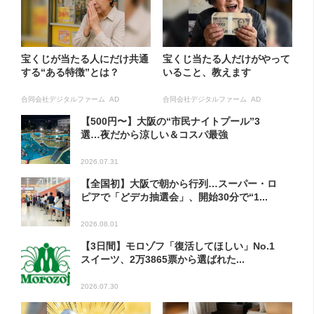
宝くじが当たる人にだけ共通
宝くじ当たる人だけがやって
する“ある特徴”とは？
いること、教えます
合同会社デジタルファーム AD
合同会社デジタルファーム AD
【500円〜】大阪の“市民ナイトプール”3
選…夜だから涼しい＆コスパ最強
2026.07.31
【全国初】大阪で朝から行列…スーパー・ロ
ピアで「どデカ抽選会」、開始30分で“1...
2026.08.01
【3日間】モロゾフ「復活してほしい」No.1
スイーツ、2万3865票から選ばれた...
2026.07.30