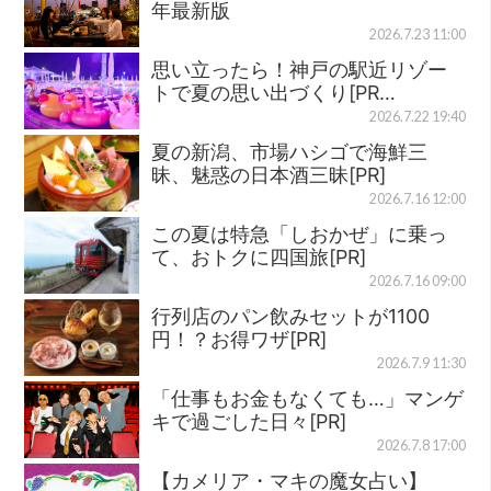
年最新版
2026.7.23 11:00
思い立ったら！神戸の駅近リゾー
トで夏の思い出づくり[PR…
2026.7.22 19:40
夏の新潟、市場ハシゴで海鮮三
昧、魅惑の日本酒三昧[PR]
2026.7.16 12:00
この夏は特急「しおかぜ」に乗っ
て、おトクに四国旅[PR]
2026.7.16 09:00
行列店のパン飲みセットが1100
円！？お得ワザ[PR]
2026.7.9 11:30
「仕事もお金もなくても…」マンゲ
キで過ごした日々[PR]
2026.7.8 17:00
【カメリア・マキの魔女占い】