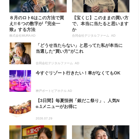
８月のロト6はこの方法で買
【宝くじ】このままの買い方
え!!６つの数字が『完全一
で、本当に当たると思います
致』する方法
か
株式会社MURA AD
合同会社デジタルファーム AD
「どうせ当たらない」と思ってた私が本当に
当選した“買い方”がこれ
合同会社デジタルファーム AD
今すぐリゾート行きたい！車がなくてもOK
神戸ポートピアホテル AD
【3日間】毎夏恒例「銀だこ祭り」、人気N
o.1メニューがお得に
2026.07.29