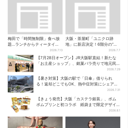
梅田で「時間無制限」食べ放
大阪・茶屋町「ユニクロ跡
題…ランチからティータイム
地」に新店決定！6階分の“巨
までノンストップで約60種を
大テナント”に8月7日オープン
2026.7.13
2026.7.7
満喫
【7月28日オープン】JR大阪駅直結！新たな
「お土産ショップ」、銘菓バラ売りで地元民
の“おやつ調達”にも
2026.7.29
【暑さ対策】大阪の駅で「日傘」借りられ
る！返却どこでもOK、熱中症対策にシェアサ
ービス拡大
2026.7.31
【きょう発売】大阪「カステラ銀装」、ポム
ポムプリンと初コラボ 紙袋まで限定デザイ
ンに
2026.8.1