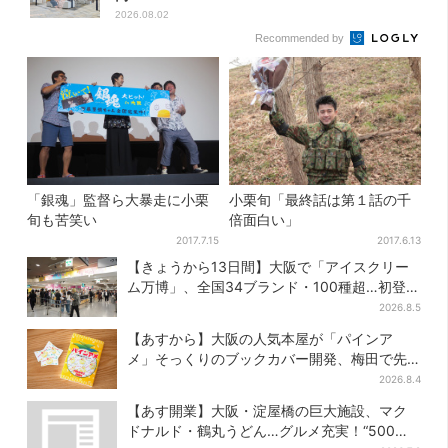
2026.08.02
Recommended by
「銀魂」監督ら大暴走に小栗
小栗旬「最終話は第１話の千
旬も苦笑い
倍面白い」
2017.7.15
2017.6.13
【きょうから13日間】大阪で「アイスクリー
ム万博」、全国34ブランド・100種超…初登場
の「チョコソフト」に行列
2026.8.5
【あすから】大阪の人気本屋が「パインア
メ」そっくりのブックカバー開発、梅田で先
行販売
2026.8.4
【あす開業】大阪・淀屋橋の巨大施設、マク
ドナルド・鶴丸うどん…グルメ充実！“500円