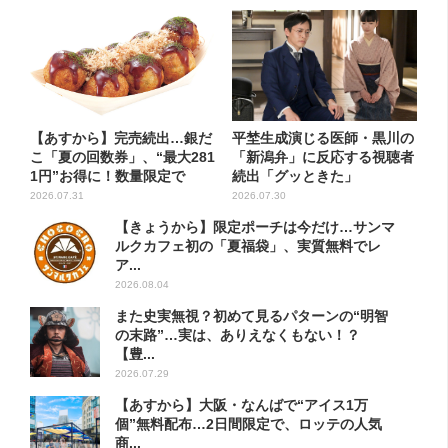
【あすから】完売続出…銀だ
平埜生成演じる医師・黒川の
こ「夏の回数券」、“最大281
「新潟弁」に反応する視聴者
1円”お得に！数量限定で
続出「グッときた」
2026.07.31
2026.07.30
【きょうから】限定ポーチは今だけ…サンマ
ルクカフェ初の「夏福袋」、実質無料でレ
ア...
2026.08.04
また史実無視？初めて見るパターンの“明智
の末路”…実は、ありえなくもない！？
【豊...
2026.07.29
【あすから】大阪・なんばで“アイス1万
個”無料配布…2日間限定で、ロッテの人気
商...