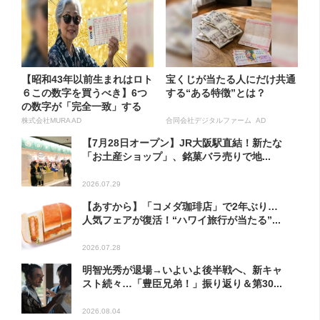
【昭和43年以前生まれはロト
宝くじが当たる人にだけ共通
６この数字を買うべき】6つ
する“ある特徴”とは？
の数字が「完全一致」する
方...
株式会社MURA AD
合同会社デジタルファーム AD
【7月28日オープン】JR大阪駅直結！新たな
「お土産ショップ」、銘菓バラ売りで地...
2026.07.29
【あすから】「コメダ珈琲店」で2年ぶり…
人気フェアが復活！“ハワイ旅行が当たる”...
2026.07.28
明智光秀が退場→いよいよ後半戦へ、新キャ
スト続々…「豊臣兄弟！」振り返り＆第30...
2026.08.04