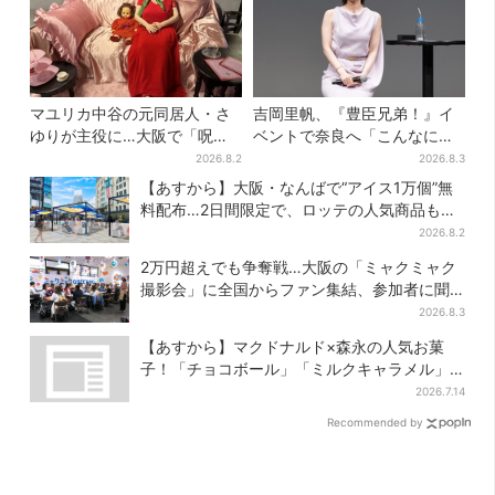
マユリカ中谷の元同居人・さ
吉岡里帆、『豊臣兄弟！』イ
ゆりが主役に…大阪で「呪物
ベントで奈良へ「こんなに楽
展」開催、コンセプトは“呪物
しんでもらえてうれしい」
2026.8.2
2026.8.3
たちのお茶会”
【あすから】大阪・なんばで“アイス1万個”無
料配布…2日間限定で、ロッテの人気商品もら
える
2026.8.2
2万円超えでも争奪戦…大阪の「ミャクミャク
撮影会」に全国からファン集結、参加者に聞
いた「それでも会いたい理由」
2026.8.3
【あすから】マクドナルド×森永の人気お菓
子！「チョコボール」「ミルクキャラメル」
があのスイーツに変身…6年ぶり復活シェイク
2026.7.14
も
Recommended by