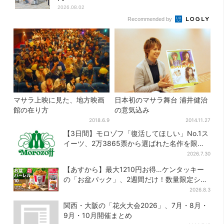
2026.08.02
Recommended by
マサラ上映に見た、地方映画
日本初のマサラ舞台 浦井健治
館の在り方
の意気込み
2018.6.9
2014.11.27
【3日間】モロゾフ「復活してほしい」No.1ス
イーツ、2万3865票から選ばれた名作を限定
販売
2026.7.30
【あすから】最大1210円お得…ケンタッキー
の「お盆パック」、2週間だけ！数量限定シー
ル付き
2026.8.3
関西・大阪の「花火大会2026」、7月・8月・
9月・10月開催まとめ