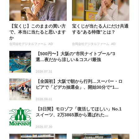
【宝くじ】このままの買い方
宝くじが当たる人にだけ共通
で、本当に当たると思います
する“ある特徴”とは？
か
合同会社デジタルファーム AD
合同会社デジタルファーム AD
【500円〜】大阪の“市民ナイトプール”3
選…夜だから涼しい＆コスパ最強
2026.07.31
【全国初】大阪で朝から行列…スーパー・ロ
ピアで「どデカ抽選会」、開始30分で“1...
2026.08.01
【3日間】モロゾフ「復活してほしい」No.1
スイーツ、2万3865票から選ばれた...
2026.07.30