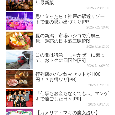
年最新版
2026.7.23 11:00
思い立ったら！神戸の駅近リゾー
トで夏の思い出づくり[PR…
2026.7.22 19:40
夏の新潟、市場ハシゴで海鮮三
昧、魅惑の日本酒三昧[PR]
2026.7.16 12:00
この夏は特急「しおかぜ」に乗っ
て、おトクに四国旅[PR]
2026.7.16 09:00
行列店のパン飲みセットが1100
円！？お得ワザ[PR]
2026.7.9 11:30
「仕事もお金もなくても…」マンゲ
キで過ごした日々[PR]
2026.7.8 17:00
【カメリア・マキの魔女占い】