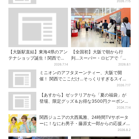
2026.7.15
【大阪駅直結】東海4県のアン
【全国初】大阪で朝から行
テナショップ誕生！関西では
列…スーパー・ロピアで「ど
ここでしか買えない限定グル
デカ抽選会」、開始30分で“1
2026.7.14
2026.8.1
メも
等黒毛和牛”の当選も
ミニオンのアフタヌーンティー、大阪で開
催！ 関西でここだけ…そっくりすぎるスイー
ツも
2026.7.17
【あすから】ゼッテリアから「夏の福袋」が
登場、限定グッズ＆お得な3500円クーポン付
き
2026.7.14
関西ジュニアの大西風雅、24時間TVサポータ
ーに！なにわ男子・藤原丈一郎からの応援メ
ッセージを告白
2026.8.2