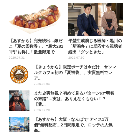
【あすから】完売続出…銀だ
平埜生成演じる医師・黒川の
こ「夏の回数券」、“最大281
「新潟弁」に反応する視聴者
1円”お得に！数量限定で
続出「グッときた」
2026.07.31
2026.07.30
【きょうから】限定ポーチは今だけ…サンマ
ルクカフェ初の「夏福袋」、実質無料でレ
ア...
2026.08.04
また史実無視？初めて見るパターンの“明智
の末路”…実は、ありえなくもない！？
【豊...
2026.07.29
【あすから】大阪・なんばで“アイス1万
個”無料配布…2日間限定で、ロッテの人気
商...