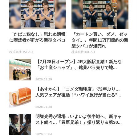
「たばこ税なし」思わぬ朗報
『カートン買い、ダメ。ゼッ
に喫煙者が群がる新型タバコ
タイ。』年間11万円節約の新
型タバコが爆売れ
株式会社HAL AD
株式会社HAL AD
【7月28日オープン】JR大阪駅直結！新たな
「お土産ショップ」、銘菓バラ売りで地...
2026.07.29
【あすから】「コメダ珈琲店」で2年ぶり…
人気フェアが復活！“ハワイ旅行が当たる”...
2026.07.28
明智光秀が退場→いよいよ後半戦へ、新キャ
スト続々…「豊臣兄弟！」振り返り＆第30...
2026.08.04