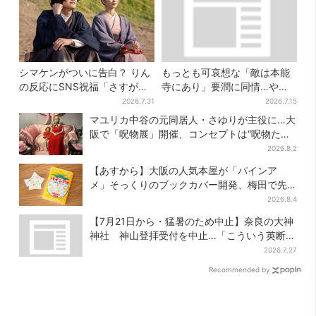
シマケンがついに告白？ りん
もっとも可哀想な「敵は本能
の反応にSNS祝福「さすがに
寺にあり」要潤に同情…やっ
伝わったよね？」
てない“毒殺”、元上司の裏切
2026.7.31
2026.7.15
り【豊臣兄弟】
マユリカ中谷の元同居人・さゆりが主役に…大
阪で「呪物展」開催、コンセプトは“呪物たち
のお茶会”
2026.8.2
【あすから】大阪の人気本屋が「パインア
メ」そっくりのブックカバー開発、梅田で先
行販売
2026.8.4
【7月21日から・猛暑のため中止】奈良の大神
神社 神山登拝受付を中止…「こういう英断は
増えて欲しい」
2026.7.27
Recommended by