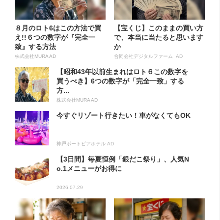
８月のロト6はこの方法で買
【宝くじ】このままの買い方
え!!６つの数字が『完全一
で、本当に当たると思います
致』する方法
か
株式会社MURA AD
合同会社デジタルファーム AD
【昭和43年以前生まれはロト６この数字を
買うべき】6つの数字が「完全一致」する
方...
株式会社MURA AD
今すぐリゾート行きたい！車がなくてもOK
神戸ポートピアホテル AD
【3日間】毎夏恒例「銀だこ祭り」、人気N
o.1メニューがお得に
2026.07.29