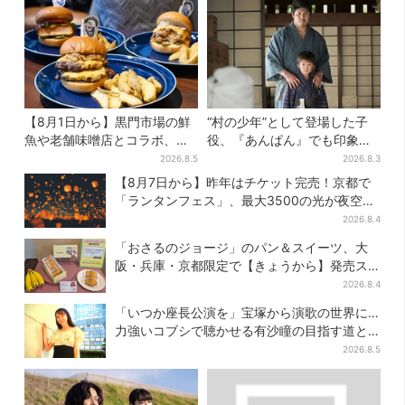
【8月1日から】黒門市場の鮮
“村の少年”として登場した子
魚や老舗味噌店とコラボ、大
役、『あんぱん』でも印象的
阪・なんばのホテルで“地域密
だった…視聴者驚き「どうり
2026.8.5
2026.8.3
着”の限定バーガー
で演技上手だと」
【8月7日から】昨年はチケット完売！京都で
「ランタンフェス」、最大3500の光が夜空
に…会場には縁日も
2026.8.4
「おさるのジョージ」のパン＆スイーツ、大
阪・兵庫・京都限定で【きょうから】発売ス
タート
2026.8.4
「いつか座長公演を」宝塚から演歌の世界に…
力強いコブシで聴かせる有沙瞳の目指す道と
は
2026.8.5