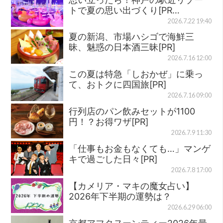
トで夏の思い出づくり[PR…
2026.7.22 19:40
夏の新潟、市場ハシゴで海鮮三
昧、魅惑の日本酒三昧[PR]
2026.7.16 12:00
この夏は特急「しおかぜ」に乗っ
て、おトクに四国旅[PR]
2026.7.16 09:00
行列店のパン飲みセットが1100
円！？お得ワザ[PR]
2026.7.9 11:30
「仕事もお金もなくても…」マンゲ
キで過ごした日々[PR]
2026.7.8 17:00
【カメリア・マキの魔女占い】
2026年下半期の運勢は？
2026.6.29 06:00