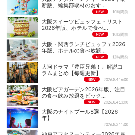
新版、編集部取材のおす…
NEW
10時間前
大阪スイーツビュッフェ・リスト
2026年版、ホテルで食べ…
NEW
10時間前
大阪・関西ランチビュッフェ2026
年版、ホテルの食べ放題…
NEW
12時間前
大河ドラマ『豊臣兄弟！』解説コ
ラムまとめ【毎週更新】
NEW
2026.8.4 16:00
大阪ビアガーデン2026年版、注目
の食べ飲み放題をピック…
NEW
2026.8.4 13:00
大阪のナイトプール8選【2026
年】
2026.8.3 11:00
神戸アフタヌーンティー2026年最