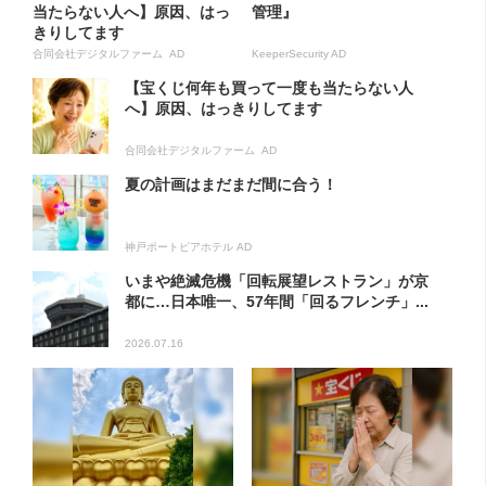
当たらない人へ】原因、はっ
管理』
きりしてます
合同会社デジタルファーム AD
KeeperSecurity AD
【宝くじ何年も買って一度も当たらない人
へ】原因、はっきりしてます
合同会社デジタルファーム AD
夏の計画はまだまだ間に合う！
神戸ポートピアホテル AD
いまや絶滅危機「回転展望レストラン」が京
都に…日本唯一、57年間「回るフレンチ」...
2026.07.16