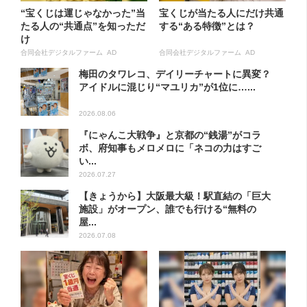
“宝くじは運じゃなかった”当
宝くじが当たる人にだけ共通
たる人の“共通点”を知っただ
する“ある特徴”とは？
け
合同会社デジタルファーム AD
合同会社デジタルファーム AD
梅田のタワレコ、デイリーチャートに異変？
アイドルに混じり“マユリカ”が1位に…...
2026.08.06
『にゃんこ大戦争』と京都の“銭湯”がコラ
ボ、府知事もメロメロに「ネコの力はすご
い...
2026.07.27
【きょうから】大阪最大級！駅直結の「巨大
施設」がオープン、誰でも行ける“無料の
屋...
2026.07.08