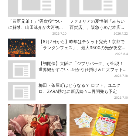
「豊臣兄弟！」“秀次役”つい
ファミリアの夏恒例「みらい
に解禁、山田涼介が大河初出
百貨店」、阪急うめだ本店で
演「まさかの」「楽しみすぎ
開幕…限定グッズを大人買い
2026.7.20
2026.7.22
る」
する人続出
【8月7日から】昨年はチケット完売！京都で
「ランタンフェス」、最大3500の光が夜空
に…会場には縁日も
2026.8.4
【初開催】大阪に「ジブリパーク」が出現！
世界観がすごい…細かな仕掛け＆巨大フォトス
ポットに注目
2026.7.18
梅田・茶屋町はどうなる？ ロフト、ユニク
ロ、ZARA跡地に新店続々…再開発も予定
2026.7.10