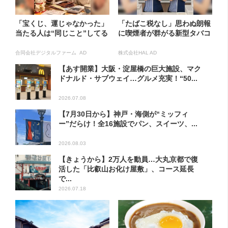
「宝くじ、運じゃなかった」
「たばこ税なし」思わぬ朗報
当たる人は“同じこと”してる
に喫煙者が群がる新型タバコ
合同会社デジタルファーム AD
株式会社HAL AD
【あす開業】大阪・淀屋橋の巨大施設、マク
ドナルド・サブウェイ…グルメ充実！“50...
2026.07.08
【7月30日から】神戸・海側が“ミッフィ
ー”だらけ！全16施設でパン、スイーツ、...
2026.08.03
【きょうから】2万人を動員…大丸京都で復
活した「比叡山お化け屋敷」、コース延長
で...
2026.07.18