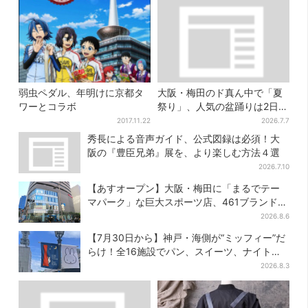
弱虫ペダル、年明けに京都タ
大阪・梅田のド真ん中で「夏
ワーとコラボ
祭り」、人気の盆踊りは2日間
だけ！ 縁日など各所でイベン
2017.11.22
2026.7.7
ト盛りだくさん
秀長による音声ガイド、公式図録は必須！大
阪の『豊臣兄弟』展を、より楽しむ方法４選
2026.7.10
【あすオープン】大阪・梅田に「まるでテー
マパーク」な巨大スポーツ店、461ブランド集
結！ 6フロアをまとめて紹介
2026.8.6
【7月30日から】神戸・海側が“ミッフィー”だ
らけ！全16施設でパン、スイーツ、ナイトマ
ーケットも
2026.8.3