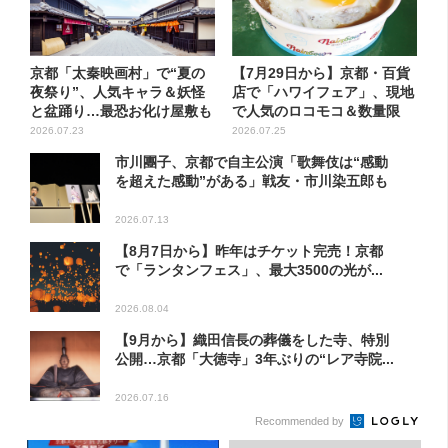
京都「太秦映画村」で“夏の
【7月29日から】京都・百貨
夜祭り”、人気キャラ＆妖怪
店で「ハワイフェア」、現地
と盆踊り…最恐お化け屋敷も
で人気のロコモコ＆数量限
リ...
定...
2026.07.23
2026.07.25
市川團子、京都で自主公演「歌舞伎は“感動
を超えた感動”がある」戦友・市川染五郎も
2026.07.13
【8月7日から】昨年はチケット完売！京都
で「ランタンフェス」、最大3500の光が...
2026.08.04
【9月から】織田信長の葬儀をした寺、特別
公開…京都「大徳寺」3年ぶりの“レア寺院...
2026.07.16
Recommended by