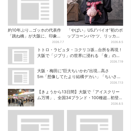
約10年ぶり…ゴッホの代表作
「やばい」USJ“バイオ”初のポ
「跳ね橋」が大阪に、印象派
ップコーンバケツ、リッカー
作品は70点！“夏休み向け”の
が背中に張りつく衝撃デザイ
2026.7.7
2026.8.5
展示も
ンに騒然…フレーバーにも反
トトロ・ラピュタ・コクリコ坂…台所を再現！
応
大阪で「ジブリ」の世界に浸れる 「食」の展
示とは？
2026.7.19
大阪・梅田に“巨大ちいかわ”出現…高さ
5m「想像してたより結構デカい」「ちいさ…
くはない」
2026.7.13
【きょうから13日間】大阪で「アイスクリー
ム万博」、全国34ブランド・100種超…初登場
の「チョコソフト」に行列
2026.8.5