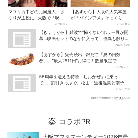
マユリカ中谷の元同居人・さ
【あすから】大阪の人気本屋
ゆりが主役に…大阪で「呪物
が「パインアメ」そっくりの
展」開催、コンセプトは“呪物
ブックカバー開発、梅田で先
2026.8.2
2026.8.4
たちのお茶会”
行販売
【きょうから】難波で“怖くない”ホラー展が開
幕…映画セットのなかに入って、怪異も触り放
題！？
2026.7.24
【あすから】完売続出…銀だこ「夏の回数
券」、“最大2811円”お得に！数量限定で
2026.7.31
55周年を迎える特急「しおかぜ」に乗っ
て……割引きっぷで、松山・道後温泉と南予を
満喫【大阪から愛媛へおトク旅】
2026.7.16
Recommended by
コラボPR
大阪アフタヌーンティー2026年最