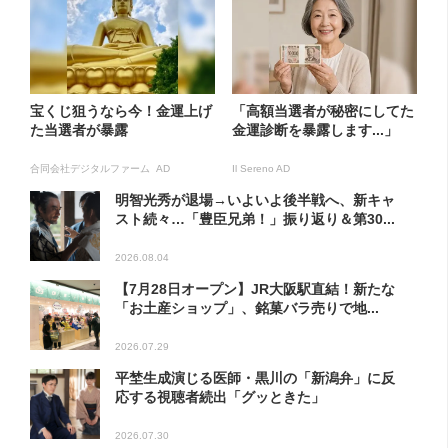
宝くじ狙うなら今！金運上げ
「高額当選者が秘密にしてた
た当選者が暴露
金運診断を暴露します...」
合同会社デジタルファーム AD
Il Sereno AD
明智光秀が退場→いよいよ後半戦へ、新キャ
スト続々…「豊臣兄弟！」振り返り＆第30...
2026.08.04
【7月28日オープン】JR大阪駅直結！新たな
「お土産ショップ」、銘菓バラ売りで地...
2026.07.29
平埜生成演じる医師・黒川の「新潟弁」に反
応する視聴者続出「グッときた」
2026.07.30