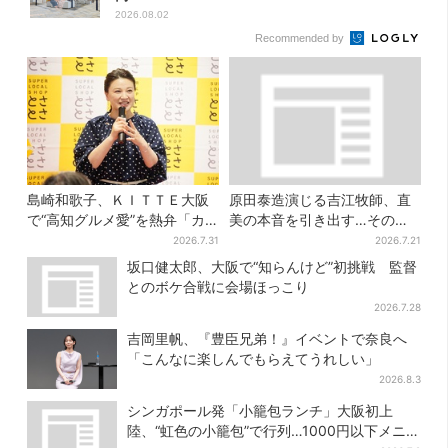
2026.08.02
Recommended by
島崎和歌子、ＫＩＴＴＥ大阪
原田泰造演じる吉江牧師、直
で“高知グルメ愛”を熱弁「カ
美の本音を引き出す…その演
ツオは塩派」「ちくキュウが
技にSNS称賛「見てるだけで
2026.7.31
2026.7.21
おつまみ」
泣けてくる」
坂口健太郎、大阪で“知らんけど”初挑戦 監督
とのボケ合戦に会場ほっこり
2026.7.28
吉岡里帆、『豊臣兄弟！』イベントで奈良へ
「こんなに楽しんでもらえてうれしい」
2026.8.3
シンガポール発「小籠包ランチ」大阪初上
陸、“虹色の小籠包”で行列…1000円以下メニ