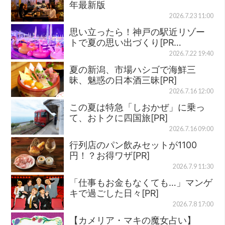
年最新版
2026.7.23 11:00
思い立ったら！神戸の駅近リゾー
トで夏の思い出づくり[PR…
2026.7.22 19:40
夏の新潟、市場ハシゴで海鮮三
昧、魅惑の日本酒三昧[PR]
2026.7.16 12:00
この夏は特急「しおかぜ」に乗っ
て、おトクに四国旅[PR]
2026.7.16 09:00
行列店のパン飲みセットが1100
円！？お得ワザ[PR]
2026.7.9 11:30
「仕事もお金もなくても…」マンゲ
キで過ごした日々[PR]
2026.7.8 17:00
【カメリア・マキの魔女占い】