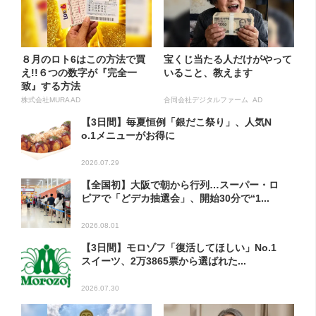
８月のロト6はこの方法で買
宝くじ当たる人だけがやって
え!!６つの数字が『完全一
いること、教えます
致』する方法
株式会社MURA AD
合同会社デジタルファーム AD
【3日間】毎夏恒例「銀だこ祭り」、人気N
o.1メニューがお得に
2026.07.29
【全国初】大阪で朝から行列…スーパー・ロ
ピアで「どデカ抽選会」、開始30分で“1...
2026.08.01
【3日間】モロゾフ「復活してほしい」No.1
スイーツ、2万3865票から選ばれた...
2026.07.30