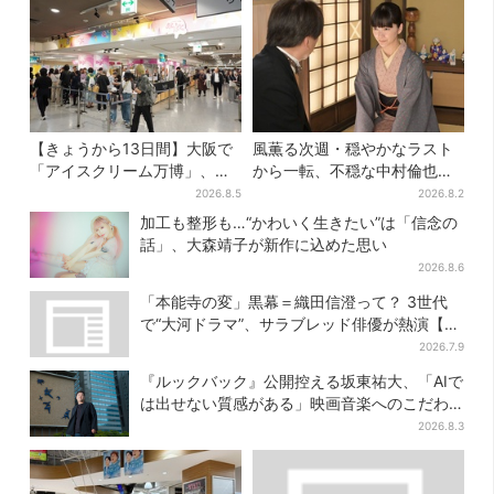
【きょうから13日間】大阪で
風薫る次週・穏やかなラスト
「アイスクリーム万博」、全
から一転、不穏な中村倫也の
国34ブランド・100種超…初
登場に視聴者期待「いよいよ
2026.8.5
2026.8.2
登場の「チョコソフト」に行
登場だ」
加工も整形も…“かわいく生きたい”は「信念の
列
話」、大森靖子が新作に込めた思い
2026.8.6
「本能寺の変」黒幕＝織田信澄って？ 3世代
で“大河ドラマ”、サラブレッド俳優が熱演【豊
臣兄弟】
2026.7.9
『ルックバック』公開控える坂東祐大、「AIで
は出せない質感がある」映画音楽へのこだわ
り
2026.8.3