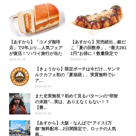
【あすから】「コメダ珈琲
【あすから】完売続出…銀だ
店」で2年ぶり…人気フェア
こ「夏の回数券」、“最大281
が復活！“ハワイ旅行が当た
1円”お得に！数量限定で
る”...
2026.07.28
2026.07.31
【きょうから】限定ポーチは今だけ…サンマ
ルクカフェ初の「夏福袋」、実質無料でレ
ア...
2026.08.04
また史実無視？初めて見るパターンの“明智
の末路”…実は、ありえなくもない！？
【豊...
2026.07.29
【あすから】大阪・なんばで“アイス1万
個”無料配布…2日間限定で、ロッテの人気
商...