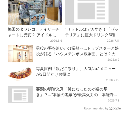
梅田のタワレコ、デイリーチ
1リットルはデカすぎ！「ゼッ
ャートに異変？ アイドルに混
テリア」に巨大ドリンク6種が
じり“マユリカ”が1位に…お笑
登場、セット変更で350円お
2026.8.6
2026.7.11
いが強すぎる理由とは
得に
男役の夢を追いかけ長崎へ…トップスターと娘
役が語る「ハウステンボス歌劇団」とは？大
阪で初公演開催
2026.8.2
毎夏恒例「銀だこ祭り」、人気No.1メニュー
が3日間だけお得に
2026.7.29
要潤の明智光秀「舅になったのが運の尽
き」？…“本物の黒幕”が最高火力の「本能寺」
へ【豊臣兄弟】
2026.7.8
Recommended by