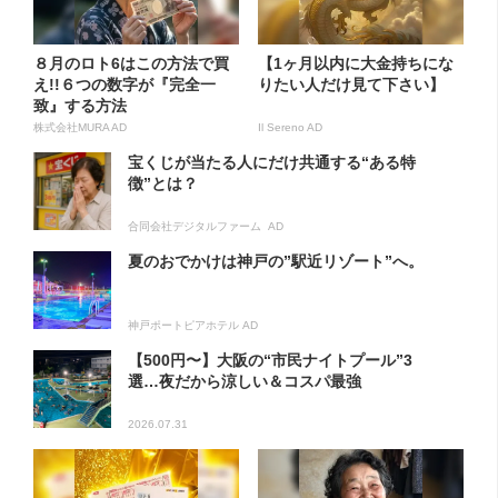
８月のロト6はこの方法で買
【1ヶ月以内に大金持ちにな
え!!６つの数字が『完全一
りたい人だけ見て下さい】
致』する方法
株式会社MURA AD
Il Sereno AD
宝くじが当たる人にだけ共通する“ある特
徴”とは？
合同会社デジタルファーム AD
夏のおでかけは神戸の”駅近リゾート”へ。
神戸ポートピアホテル AD
【500円〜】大阪の“市民ナイトプール”3
選…夜だから涼しい＆コスパ最強
2026.07.31