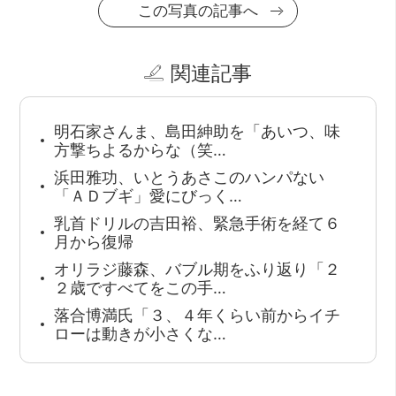
この写真の記事へ
関連記事
明石家さんま、島田紳助を「あいつ、味
方撃ちよるからな（笑…
浜田雅功、いとうあさこのハンパない
「ＡＤブギ」愛にびっく…
乳首ドリルの吉田裕、緊急手術を経て６
月から復帰
オリラジ藤森、バブル期をふり返り「２
２歳ですべてをこの手…
落合博満氏「３、４年くらい前からイチ
ローは動きが小さくな…