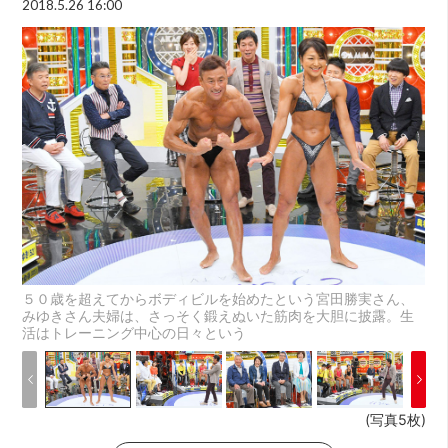
2018.5.26 16:00
５０歳を超えてからボディビルを始めたという宮田勝実さん、
みゆきさん夫婦は、さっそく鍛えぬいた筋肉を大胆に披露。生
活はトレーニング中心の日々という
(写真5枚)