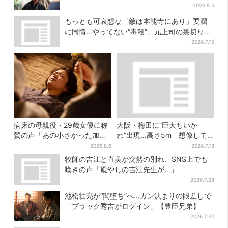
へ【豊臣兄弟】
2026.8.5
もっとも可哀想な「敵は本能寺にあり」要潤
に同情…やってない“毒殺”、元上司の裏切り
【豊臣兄弟】
2026.7.15
病床の母親役・29歳女優に称
大阪・梅田に“巨大ちいか
賛の声「あの小さかった加恋
わ”出現…高さ5m「想像して
ちゃんが…」朝ドラ視聴者し
たより結構デカい」「ちい
2026.8.6
2026.7.13
みじみ
さ…くはない」
牧師の吉江と直美が突然の別れ、SNS上でも
嘆きの声「癒やしの吉江先生が…」
2026.7.28
池松壮亮が“闇堕ち”へ…ガン決まりの眼差しで
「ブラック秀吉がログイン」【豊臣兄弟】
2026.7.30