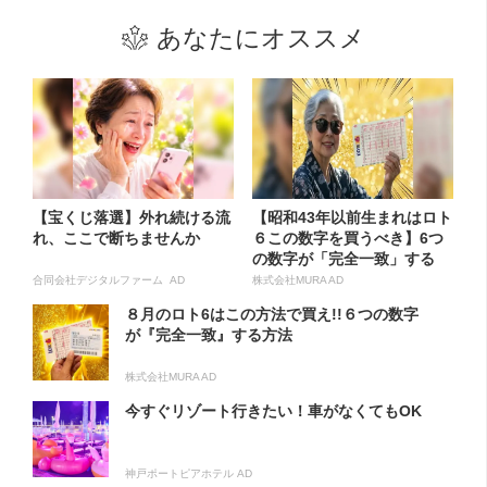
あなたにオススメ
【宝くじ落選】外れ続ける流
【昭和43年以前生まれはロト
れ、ここで断ちませんか
６この数字を買うべき】6つ
の数字が「完全一致」する
方...
合同会社デジタルファーム AD
株式会社MURA AD
８月のロト6はこの方法で買え!!６つの数字
が『完全一致』する方法
株式会社MURA AD
今すぐリゾート行きたい！車がなくてもOK
神戸ポートピアホテル AD