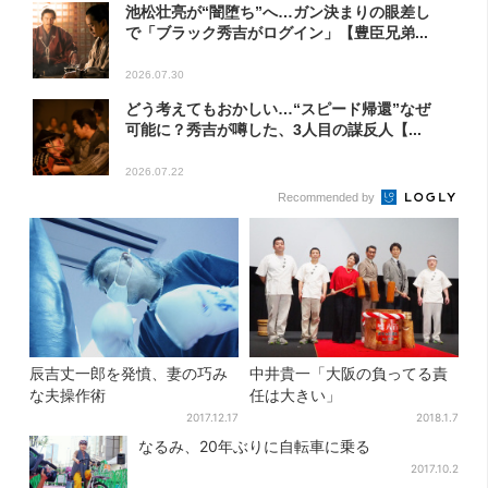
池松壮亮が“闇堕ち”へ…ガン決まりの眼差し
で「ブラック秀吉がログイン」【豊臣兄弟...
2026.07.30
どう考えてもおかしい…“スピード帰還”なぜ
可能に？秀吉が噂した、3人目の謀反人【...
2026.07.22
Recommended by
辰吉丈一郎を発憤、妻の巧み
中井貴一「大阪の負ってる責
な夫操作術
任は大きい」
2017.12.17
2018.1.7
なるみ、20年ぶりに自転車に乗る
2017.10.2