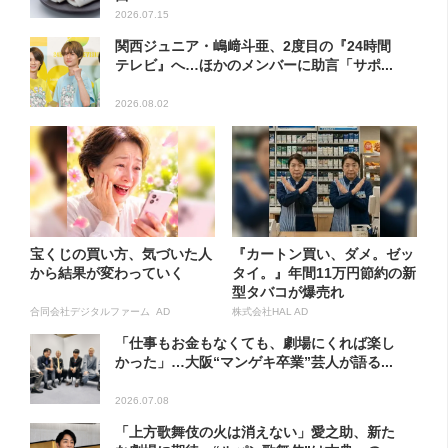
2026.07.15
関西ジュニア・嶋﨑斗亜、2度目の『24時間
テレビ』へ…ほかのメンバーに助言「サポ...
2026.08.02
宝くじの買い方、気づいた人
『カートン買い、ダメ。ゼッ
から結果が変わっていく
タイ。』年間11万円節約の新
型タバコが爆売れ
合同会社デジタルファーム AD
株式会社HAL AD
「仕事もお金もなくても、劇場にくれば楽し
かった」…大阪“マンゲキ卒業”芸人が語る...
2026.07.08
「上方歌舞伎の火は消えない」愛之助、新た