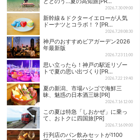
ととのう…夏の高知旅[PR…
2026.7.30 09:00
新幹線＆ドクターイエローが人気
ドーナツとコラボ！？[PR…
2026.7.28 08:30
神戸のおすすめビアガーデン2026
年最新版
2026.7.23 11:00
思い立ったら！神戸の駅近リゾー
トで夏の思い出づくり[PR…
2026.7.22 19:40
夏の新潟、市場ハシゴで海鮮三
昧、魅惑の日本酒三昧[PR]
2026.7.16 12:00
この夏は特急「しおかぜ」に乗っ
て、おトクに四国旅[PR]
2026.7.16 09:00
行列店のパン飲みセットが1100