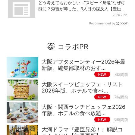
どう考えてもおかしい…“スピード帰還”なぜ可
能に？秀吉が噂した、3人目の謀反人【豊臣兄
弟】
2026.7.22
Recommended by
コラボPR
大阪アフタヌーンティー2026年最
新版、編集部取材のおす…
NEW
7時間前
大阪スイーツビュッフェ・リスト
2026年版、ホテルで食べ…
NEW
7時間前
大阪・関西ランチビュッフェ2026
年版、ホテルの食べ放題…
NEW
9時間前
大河ドラマ『豊臣兄弟！』解説コ