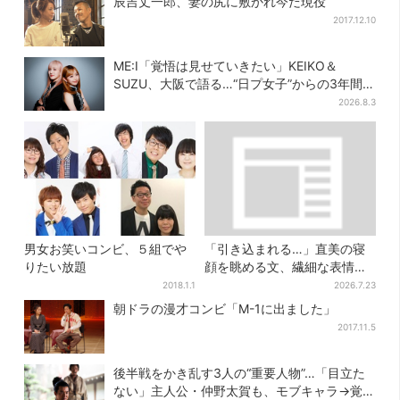
辰吉丈一郎、妻の尻に敷かれ今だ現役
2017.12.10
ME:I「覚悟は見せていきたい」KEIKO＆
SUZU、大阪で語る…“日プ女子”からの3年間
と、7人で目指す夢
2026.8.3
男女お笑いコンビ、５組でや
「引き込まれる…」直美の寝
りたい放題
顔を眺める文、繊細な表情を
見せる内田滋の演技に称賛相
2018.1.1
2026.7.23
次ぐ
朝ドラの漫才コンビ「M-1に出ました」
2017.11.5
後半戦をかき乱す3人の“重要人物”…「目立た
ない」主人公・仲野太賀も、モブキャラ→覚醒