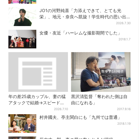
JO1の河野純喜「力添えできて、とても光
栄」、地元・奈良へ凱旋！学生時代の思い出
エピソードも
2026.7.30
女優・友近「ハーレムな撮影期間でした」
2018.1.7
年の差25歳カップル、妻の猛
黒沢清監督「奪われた側は自
アタックで結婚→スピード離
由になれる」
婚に…驚きの理由は「新しい
2026.7.10
2017.9.16
髪型」
村井國夫、亭主関白にも「九州では普通」
2018.1.19