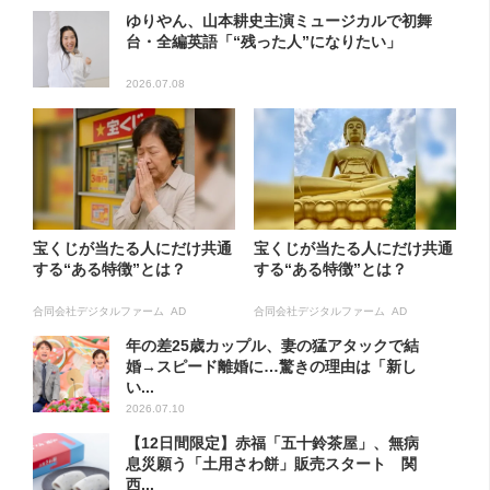
ゆりやん、山本耕史主演ミュージカルで初舞
台・全編英語「“残った人”になりたい」
2026.07.08
宝くじが当たる人にだけ共通
宝くじが当たる人にだけ共通
する“ある特徴”とは？
する“ある特徴”とは？
合同会社デジタルファーム AD
合同会社デジタルファーム AD
年の差25歳カップル、妻の猛アタックで結
婚→スピード離婚に…驚きの理由は「新し
い...
2026.07.10
【12日間限定】赤福「五十鈴茶屋」、無病
息災願う「土用さわ餅」販売スタート 関
西...