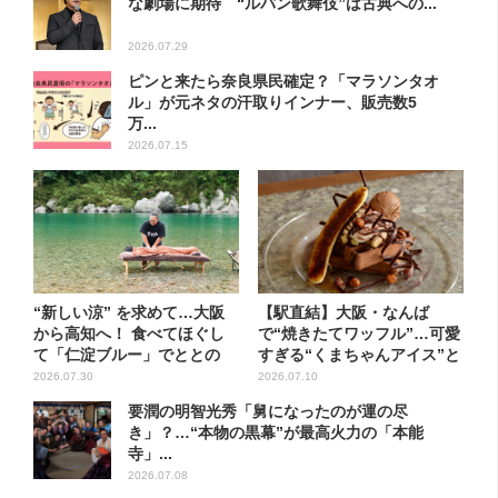
な劇場に期待 “ルパン歌舞伎”は古典への...
2026.07.29
ピンと来たら奈良県民確定？「マラソンタオ
ル」が元ネタの汗取りインナー、販売数5
万...
2026.07.15
“新しい涼” を求めて…大阪
【駅直結】大阪・なんば
から高知へ！ 食べてほぐし
で“焼きたてワッフル”…可愛
て「仁淀ブルー」でととの
すぎる“くまちゃんアイス”と
う...
一...
2026.07.30
2026.07.10
要潤の明智光秀「舅になったのが運の尽
き」？…“本物の黒幕”が最高火力の「本能
寺」...
2026.07.08