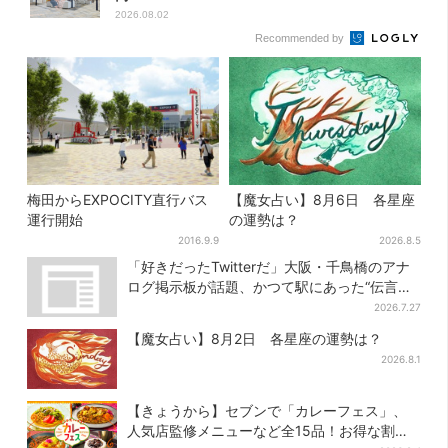
2026.08.02
Recommended by
梅田からEXPOCITY直行バス
【魔女占い】8月6日 各星座
運行開始
の運勢は？
2016.9.9
2026.8.5
「好きだったTwitterだ」大阪・千鳥橋のアナ
ログ掲示板が話題、かつて駅にあった“伝言
板”がモデルに
2026.7.27
【魔女占い】8月2日 各星座の運勢は？
2026.8.1
【きょうから】セブンで「カレーフェス」、
人気店監修メニューなど全15品！お得な割引