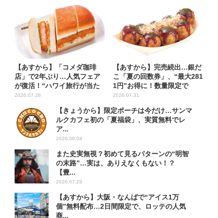
【あすから】「コメダ珈琲
【あすから】完売続出…銀だ
店」で2年ぶり…人気フェア
こ「夏の回数券」、“最大281
が復活！“ハワイ旅行が当た
1円”お得に！数量限定で
る”...
2026.07.28
2026.07.31
【きょうから】限定ポーチは今だけ…サンマ
ルクカフェ初の「夏福袋」、実質無料でレ
ア...
2026.08.04
また史実無視？初めて見るパターンの“明智
の末路”…実は、ありえなくもない！？
【豊...
2026.07.29
【あすから】大阪・なんばで“アイス1万
個”無料配布…2日間限定で、ロッテの人気
商...