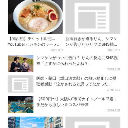
【関西初】チケット即完…
新潟行きが迫るりん、シマケ
YouTuberヒカキンのラーメン
ンが告げたセリフにSNS拍子
店「みそきん」が大阪上陸！
抜け「違う、そうじゃない」
2026.8.3
2026.7.14
「待ってました」と話題
シマケンがついに告白？ りんの反応にSNS祝
福「さすがに伝わったよね？」
2026.7.31
医師・藤田（坂口涼太郎）の熱い励ましに視
聴者感動「泣かされると思ってなかった」
2026.7.22
【500円〜】大阪の“市民ナイトプール”3選…
夜だから涼しい＆コスパ最強
2026.7.31