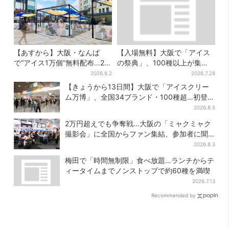
【あすから】大阪・なんば
【入場無料】大阪で「アイス
で“アイス1万個”無料配布…2日
の祭典」、100種以上が集
間限定で、ロッテの人気商品
結！グッズ＆タダ券が当たる
2026.8.2
2026.7.28
もらえる
巨大ガチャも
【きょうから13日間】大阪で「アイスクリー
ム万博」、全国34ブランド・100種超…初登場
の「チョコソフト」に行列
2026.8.5
2万円超えでも争奪戦…大阪の「ミャクミャク
撮影会」に全国からファン集結、参加者に聞
いた「それでも会いたい理由」
2026.8.3
梅田で「時間無制限」食べ放題…ランチからテ
ィータイムまでノンストップで約60種を満喫
2026.7.13
Recommended by