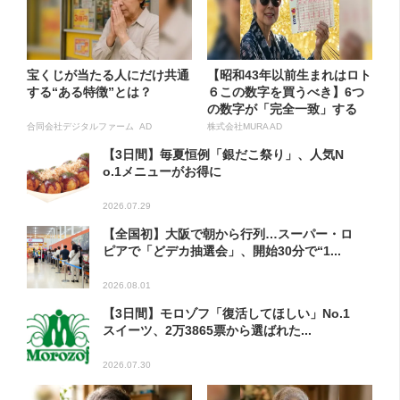
宝くじが当たる人にだけ共通
【昭和43年以前生まれはロト
する“ある特徴”とは？
６この数字を買うべき】6つ
の数字が「完全一致」する
方...
合同会社デジタルファーム AD
株式会社MURA AD
【3日間】毎夏恒例「銀だこ祭り」、人気N
o.1メニューがお得に
2026.07.29
【全国初】大阪で朝から行列…スーパー・ロ
ピアで「どデカ抽選会」、開始30分で“1...
2026.08.01
【3日間】モロゾフ「復活してほしい」No.1
スイーツ、2万3865票から選ばれた...
2026.07.30