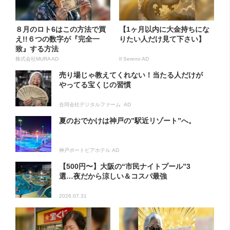
８月のロト6はこの方法で買
【1ヶ月以内に大金持ちにな
え!!６つの数字が『完全一
りたい人だけ見て下さい】
致』する方法
株式会社MURA AD
Il Sereno AD
売り場じゃ教えてくれない！当たる人だけが
やってる宝くじの習慣
合同会社デジタルファーム AD
夏のおでかけは神戸の”駅近リゾート”へ。
神戸ポートピアホテル AD
【500円〜】大阪の“市民ナイトプール”3
選…夜だから涼しい＆コスパ最強
2026.07.31