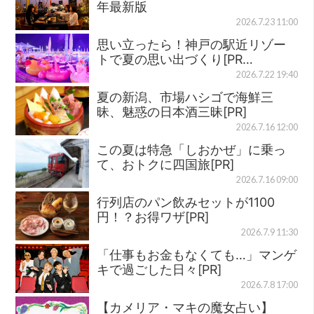
年最新版
2026.7.23 11:00
思い立ったら！神戸の駅近リゾー
トで夏の思い出づくり[PR…
2026.7.22 19:40
夏の新潟、市場ハシゴで海鮮三
昧、魅惑の日本酒三昧[PR]
2026.7.16 12:00
この夏は特急「しおかぜ」に乗っ
て、おトクに四国旅[PR]
2026.7.16 09:00
行列店のパン飲みセットが1100
円！？お得ワザ[PR]
2026.7.9 11:30
「仕事もお金もなくても…」マンゲ
キで過ごした日々[PR]
2026.7.8 17:00
【カメリア・マキの魔女占い】