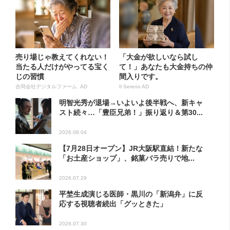
売り場じゃ教えてくれない！
「大金が欲しいなら試し
当たる人だけがやってる宝く
て！」あなたも大金持ちの仲
じの習慣
間入りです。
合同会社デジタルファーム AD
Il Sereno AD
明智光秀が退場→いよいよ後半戦へ、新キャ
スト続々…「豊臣兄弟！」振り返り＆第30...
2026.08.04
【7月28日オープン】JR大阪駅直結！新たな
「お土産ショップ」、銘菓バラ売りで地...
2026.07.29
平埜生成演じる医師・黒川の「新潟弁」に反
応する視聴者続出「グッときた」
2026.07.30