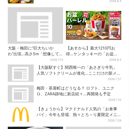
キャンペーンは2週間だけ
2026.8.4
大阪・梅田に“巨大ちいか
【あすから】最大1210円お
わ”出現…高さ5m「想像して
得…ケンタッキーの「お盆パ
たより結構デカい」「ちい
ック」、2週間だけ！数量限定
2026.7.13
2026.8.3
さ…くはない」
シール付き
【大阪駅すぐ】関西唯一の「あさぎり牛乳」
人気ソフトクリームが進化…ここだけの新メニ
ューも仲間入り
2026.7.27
梅田・茶屋町はどうなる？ ロフト、ユニク
ロ、ZARA跡地に新店続々…再開発も予定
2026.7.10
【きょうから】マクドナルド人気の「お食事
パイ」今年も登場、熱々とろ～り夏限定メニ
ュー
2026.7.29