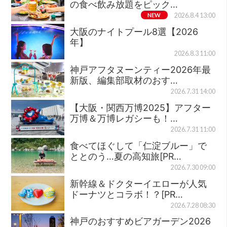
の食べ飲み放題をピック…
NEW
2026.8.4 13:00
大阪のナイトプール8選【2026
年】
2026.8.3 11:00
神戸アフタヌーンティー2026年最
新版、編集部取材のおす…
2026.7.31 14:00
【大阪・関西万博2025】アフター
万博＆万博レガシーも！…
2026.7.31 11:00
食べてほぐして「仁淀ブルー」で
ととのう…夏の高知旅[PR…
2026.7.30 09:00
新幹線＆ドクターイエローが人気
ドーナツとコラボ！？[PR…
2026.7.28 08:30
神戸のおすすめビアガーデン2026