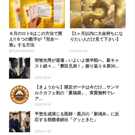
８月のロト6はこの方法で買
【1ヶ月以内に大金持ちにな
え!!６つの数字が『完全一
りたい人だけ見て下さい】
致』する方法
株式会社MURA AD
Il Sereno AD
明智光秀が退場→いよいよ後半戦へ、新キャ
スト続々…「豊臣兄弟！」振り返り＆第30...
2026.08.04
【きょうから】限定ポーチは今だけ…サンマ
ルクカフェ初の「夏福袋」、実質無料でレ
ア...
2026.08.04
平埜生成演じる医師・黒川の「新潟弁」に反
応する視聴者続出「グッときた」
2026.07.30