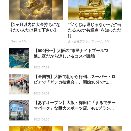
【1ヶ月以内に大金持ちにな
“宝くじは運じゃなかった”当
りたい人だけ見て下さい】
たる人の“共通点”を知っただ
け
Il Sereno AD
合同会社デジタルファーム AD
【500円〜】大阪の“市民ナイトプール”3
選…夜だから涼しい＆コスパ最強
2026.07.31
【全国初】大阪で朝から行列…スーパー・ロ
ピアで「どデカ抽選会」、開始30分で“1...
2026.08.01
【あすオープン】大阪・梅田に「まるでテー
マパーク」な巨大スポーツ店、461ブラン...
2026.08.06