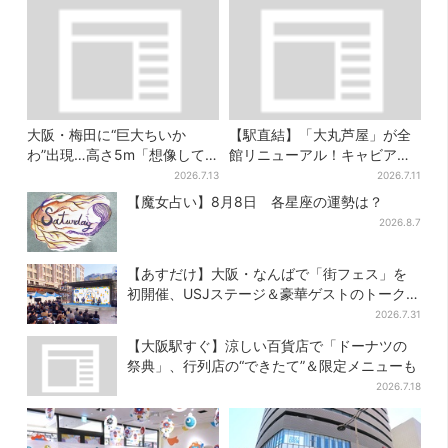
大阪・梅田に“巨大ちいか
【駅直結】「大丸芦屋」が全
わ”出現…高さ5m「想像して
館リニューアル！キャビア・
たより結構デカい」「ちい
トリュフ・紅茶…関西初グル
2026.7.13
2026.7.11
さ…くはない」
メ＆焼き菓子も
【魔女占い】8月8日 各星座の運勢は？
2026.8.7
【あすだけ】大阪・なんばで「街フェス」を
初開催、USJステージ＆豪華ゲストのトークシ
ョーも！参加無料で
2026.7.31
【大阪駅すぐ】涼しい百貨店で「ドーナツの
祭典」、行列店の“できたて”＆限定メニューも
2026.7.18