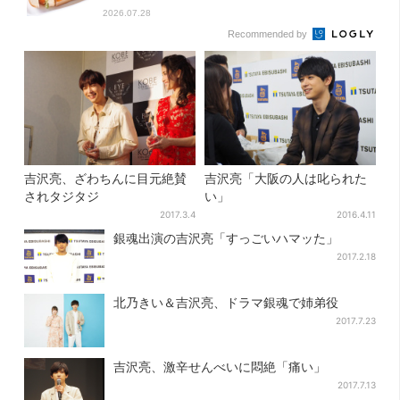
2026.07.28
Recommended by
吉沢亮、ざわちんに目元絶賛
吉沢亮「大阪の人は叱られた
されタジタジ
い」
2017.3.4
2016.4.11
銀魂出演の吉沢亮「すっごいハマッた」
2017.2.18
北乃きい＆吉沢亮、ドラマ銀魂で姉弟役
2017.7.23
吉沢亮、激辛せんべいに悶絶「痛い」
2017.7.13