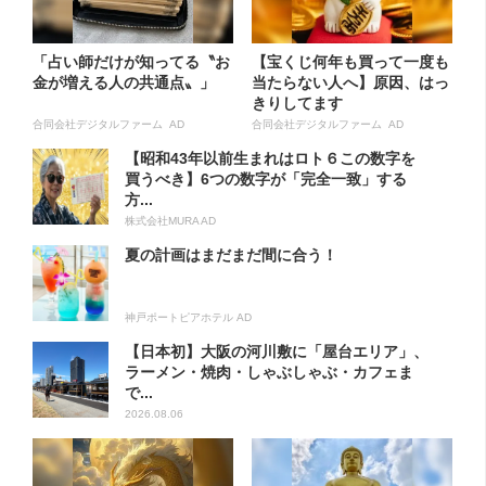
「占い師だけが知ってる〝お
【宝くじ何年も買って一度も
金が増える人の共通点〟」
当たらない人へ】原因、はっ
きりしてます
合同会社デジタルファーム AD
合同会社デジタルファーム AD
【昭和43年以前生まれはロト６この数字を
買うべき】6つの数字が「完全一致」する
方...
株式会社MURA AD
夏の計画はまだまだ間に合う！
神戸ポートピアホテル AD
【日本初】大阪の河川敷に「屋台エリア」、
ラーメン・焼肉・しゃぶしゃぶ・カフェま
で...
2026.08.06