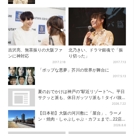
吉沢亮、無茶振りの大阪ファ
北乃きい、ドラマ銀魂で「振
ンに神対応
り切った」
2017.2.18
2017.7.13
「ポップな悪夢」芥川の世界が舞台に
2017.5.13
夏のおでかけは神戸の”駅近リゾート”へ。平日
サクッと派も、休日ガッツリ派も！タイパ抜
群、約20種の楽しみ方
2026.7.22
【日本初】大阪の河川敷に「屋台」、ラーメ
ン・焼肉・しゃぶしゃぶ・カフェまで…22店
舗がオープン
2026.8.6