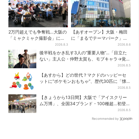
2万円超えでも争奪戦…大阪の
【あすオープン】大阪・梅田
「ミャクミャク撮影会」に全
に「まるでテーマパーク」な
国からファン集結、参加者に
巨大スポーツ店、461ブラン
2026.8.3
2026.8.6
聞いた「それでも会いたい理
ド集結！ 6フロアをまとめて
後半戦をかき乱す3人の“重要人物”…「目立た
由」
紹介
ない」主人公・仲野太賀も、モブキャラ→覚醒
へ【豊臣兄弟】
2026.8.5
【あすから】どの世代？マクドのハッピーセ
ットに“ポケモンおもちゃ”、歴代30匹に「懐
かしい」と喜びの声
2026.8.5
【きょうから13日間】大阪で「アイスクリー
ム万博」、全国34ブランド・100種超…初登場
の「チョコソフト」に行列
2026.8.5
Recommended by