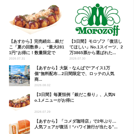
【あすから】完売続出…銀だ
【3日間】モロゾフ「復活し
こ「夏の回数券」、“最大281
てほしい」No.1スイーツ、2
1円”お得に！数量限定で
万3865票から選ばれた...
2026.07.31
2026.07.30
【あすから】大阪・なんばで“アイス1万
個”無料配布…2日間限定で、ロッテの人気
商...
2026.08.02
【3日間】毎夏恒例「銀だこ祭り」、人気N
o.1メニューがお得に
2026.07.29
【あすから】「コメダ珈琲店」で2年ぶり…
人気フェアが復活！“ハワイ旅行が当たる”...