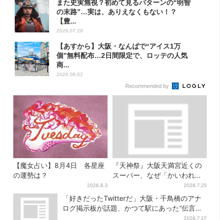
また史実無視？初めて見るパターンの“明智
の末路”…実は、ありえなくもない！？
【豊...
2026.07.29
【あすから】大阪・なんばで“アイス1万
個”無料配布…2日間限定で、ロッテの人気
商...
2026.08.02
Recommended by
【魔女占い】8月4日 各星座
『天神祭』大阪天満宮近くの
の運勢は？
スーパー、なぜ「かいわれ」
が山積み？ 実は昔ながらの食
2026.8.3
2026.7.25
文化
「好きだったTwitterだ」大阪・千鳥橋のアナ
ログ掲示板が話題、かつて駅にあった“伝言
板”がモデルに
2026.7.27