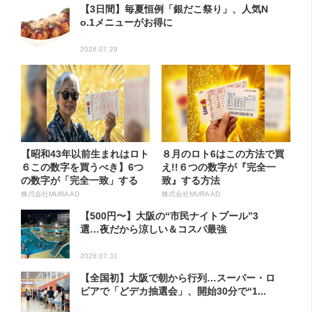
【3日間】毎夏恒例「銀だこ祭り」、人気N
o.1メニューがお得に
2026.07.29
【昭和43年以前生まれはロト
８月のロト6はこの方法で買
６この数字を買うべき】6つ
え!!６つの数字が『完全一
の数字が「完全一致」する
致』する方法
方...
株式会社MURA AD
株式会社MURA AD
【500円〜】大阪の“市民ナイトプール”3
選…夜だから涼しい＆コスパ最強
2026.07.31
【全国初】大阪で朝から行列…スーパー・ロ
ピアで「どデカ抽選会」、開始30分で“1...