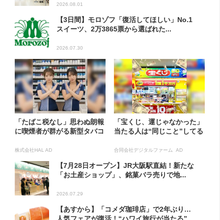
2026.08.01
【3日間】モロゾフ「復活してほしい」No.1
スイーツ、2万3865票から選ばれた...
2026.07.30
「たばこ税なし」思わぬ朗報
「宝くじ、運じゃなかった」
に喫煙者が群がる新型タバコ
当たる人は“同じこと”してる
株式会社HAL AD
合同会社デジタルファーム AD
【7月28日オープン】JR大阪駅直結！新たな
「お土産ショップ」、銘菓バラ売りで地...
2026.07.29
【あすから】「コメダ珈琲店」で2年ぶり…
人気フェアが復活！“ハワイ旅行が当たる”...