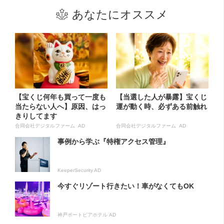
あなたにオススメ
【宝くじ何年も買って一度も
【当選した人が暴露】宝くじ
当たらない人へ】原因、はっ
運が動く時、必ずある前触れ
きりしてます
合同会社デジタルファーム AD
合同会社デジタルファーム AD
事例から学ぶ『特権アクセス管理』
KeeperSecurity AD
今すぐリゾート行きたい！車がなくてもOK
神戸ポートピアホテル AD