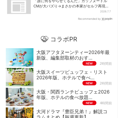
「誰に何をやらせてるんだ」カップヌードル
CMが大バズり→まさかの本家がセルフ再現
「仕事早すぎ」「もうこっちにした方が…」
2026.7.7
Recommended by
コラボPR
大阪アフタヌーンティー2026年最
新版、編集部取材のおす…
NEW
2時間前
大阪スイーツビュッフェ・リスト
2026年版、ホテルで食べ…
NEW
2時間前
大阪・関西ランチビュッフェ2026
年版、ホテルの食べ放題…
NEW
4時間前
大河ドラマ『豊臣兄弟！』解説コ
ラムまとめ【毎週更新】