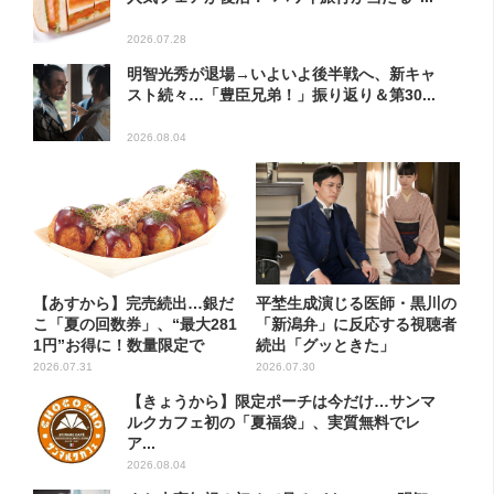
2026.07.28
明智光秀が退場→いよいよ後半戦へ、新キャ
スト続々…「豊臣兄弟！」振り返り＆第30...
2026.08.04
【あすから】完売続出…銀だ
平埜生成演じる医師・黒川の
こ「夏の回数券」、“最大281
「新潟弁」に反応する視聴者
1円”お得に！数量限定で
続出「グッときた」
2026.07.31
2026.07.30
【きょうから】限定ポーチは今だけ…サンマ
ルクカフェ初の「夏福袋」、実質無料でレ
ア...
2026.08.04