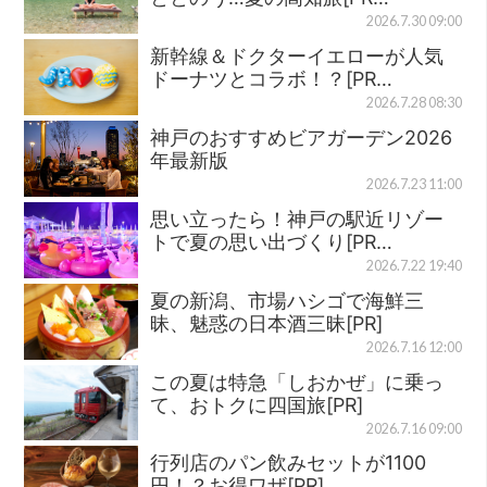
2026.7.30 09:00
新幹線＆ドクターイエローが人気
ドーナツとコラボ！？[PR…
2026.7.28 08:30
神戸のおすすめビアガーデン2026
年最新版
2026.7.23 11:00
思い立ったら！神戸の駅近リゾー
トで夏の思い出づくり[PR…
2026.7.22 19:40
夏の新潟、市場ハシゴで海鮮三
昧、魅惑の日本酒三昧[PR]
2026.7.16 12:00
この夏は特急「しおかぜ」に乗っ
て、おトクに四国旅[PR]
2026.7.16 09:00
行列店のパン飲みセットが1100
円！？お得ワザ[PR]