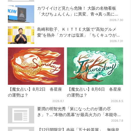
カワイイけど見たら危険！ 大阪の名物看板
「大ぴちょんくん」に異変、青→真っ黒に…
2026.7.30
島崎和歌子、ＫＩＴＴＥ大阪で“高知グルメ
愛”を熱弁「カツオは塩派」「ちくキュウがお
つまみ」
2026.7.31
【魔女占い】8月2日 各星座
【魔女占い】8月6日 各星座
の運勢は？
の運勢は？
2026.8.1
2026.8.5
要潤の明智光秀「舅になったのが運の尽
き」？…“本物の黒幕”が最高火力の「本能寺」
へ【豊臣兄弟】
2026.7.8
【12日間限定】赤福「五十鈴茶屋」、無病息