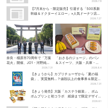
ット1100円など……人気店から4選
2026.7.9
【7月末から・限定販売】引退する「500系新
幹線＆ドクターイエロー」×人気ドーナツ店が
コラボ、手土産の切り札にも
2026.7.27
奈良・橿原市70周年で「万葉
「おさるのジョージ」のパン
花火」開催、JO1・河野純喜
＆スイーツ、大阪・兵庫・京
がアンバサダーに…グループ
都限定で【きょうから】発売
2026.7.31
2026.8.4
楽曲ともシンクロ
スタート
【きょうから】カプリチョーザから「夏の福
袋」、実質無料…？値段以上の食事券＆限定ア
イテム付き
2026.7.31
【きょう発売】大阪「カステラ銀装」、ポム
ポムプリンと初コラボ 紙袋まで限定デザイ
ンに
2026.8.1