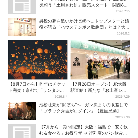
災願う「土用さわ餅」販売スタート 関西8カ
所でも買える
2026.7.15
男役の夢を追いかけ長崎へ…トップスターと娘
役が語る「ハウステンボス歌劇団」とは？大
阪で初公演開催
2026.8.2
【8月7日から】昨年はチケッ
【7月28日オープン】JR大阪
ト完売！京都で「ランタンフ
駅直結！新たな「お土産ショ
ェス」、最大3500の光が夜空
ップ」、銘菓バラ売りで地元
2026.8.4
2026.7.29
に…会場には縁日も
民の“おやつ調達”にも
池松壮亮が“闇堕ち”へ…ガン決まりの眼差しで
「ブラック秀吉がログイン」【豊臣兄弟】
2026.7.30
【7月から・期間限定】大阪・福島で「安く飲
む＆食べる」お得ワザ → 行列店のパン飲みセ