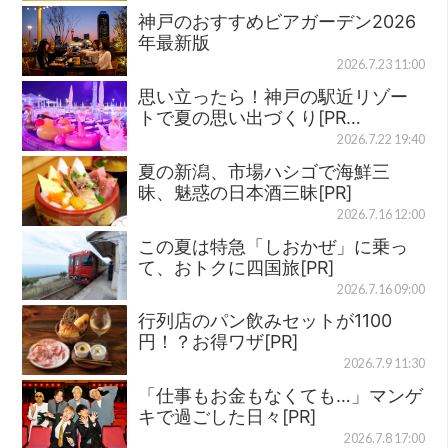
神戸のおすすめビアガーデン2026
年最新版
2026.7.23 11:00
思い立ったら！神戸の駅近リゾー
トで夏の思い出づくり[PR…
2026.7.22 19:40
夏の新潟、市場ハシゴで海鮮三
昧、魅惑の日本酒三昧[PR]
2026.7.16 12:00
この夏は特急「しおかぜ」に乗っ
て、おトクに四国旅[PR]
2026.7.16 09:00
行列店のパン飲みセットが1100
円！？お得ワザ[PR]
2026.7.9 11:30
「仕事もお金もなくても…」マンゲ
キで過ごした日々[PR]
2026.7.8 17:00