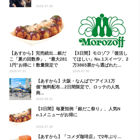
2026.07.30
【あすから】完売続出…銀だ
【3日間】モロゾフ「復活し
こ「夏の回数券」、“最大281
てほしい」No.1スイーツ、2
1円”お得に！数量限定で
万3865票から選ばれた...
2026.07.31
2026.07.30
【あすから】大阪・なんばで“アイス1万
個”無料配布…2日間限定で、ロッテの人気
商...
2026.08.02
【3日間】毎夏恒例「銀だこ祭り」、人気N
o.1メニューがお得に
2026.07.29
【あすから】「コメダ珈琲店」で2年ぶり…