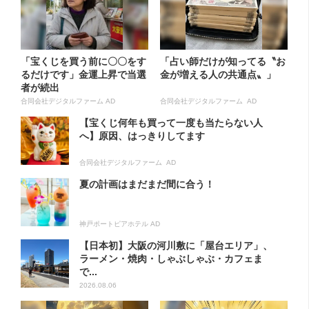
「宝くじを買う前に〇〇をす
「占い師だけが知ってる〝お
るだけです」金運上昇で当選
金が増える人の共通点〟」
者が続出
合同会社デジタルファーム AD
合同会社デジタルファーム AD
【宝くじ何年も買って一度も当たらない人
へ】原因、はっきりしてます
合同会社デジタルファーム AD
夏の計画はまだまだ間に合う！
神戸ポートピアホテル AD
【日本初】大阪の河川敷に「屋台エリア」、
ラーメン・焼肉・しゃぶしゃぶ・カフェま
で...
2026.08.06