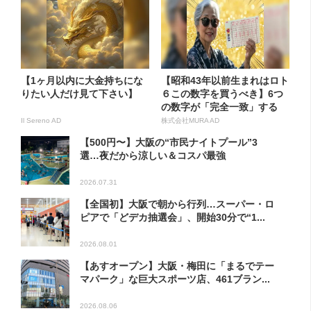
【1ヶ月以内に大金持ちにな
【昭和43年以前生まれはロト
りたい人だけ見て下さい】
６この数字を買うべき】6つ
の数字が「完全一致」する
方...
Il Sereno AD
株式会社MURA AD
【500円〜】大阪の“市民ナイトプール”3
選…夜だから涼しい＆コスパ最強
2026.07.31
【全国初】大阪で朝から行列…スーパー・ロ
ピアで「どデカ抽選会」、開始30分で“1...
2026.08.01
【あすオープン】大阪・梅田に「まるでテー
マパーク」な巨大スポーツ店、461ブラン...
2026.08.06