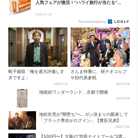
人気フェアが復活！“ハワイ旅行が当たる”...
2026.07.28
Recommended by
蛭子能収「俺を過大評価しす
さんま特番に、研ナオコらブ
ぎですよ」
サ顔代表参戦
2016.11.2
2017.9.18
地獄絵ワンダーランド、京都で開催
2017.9.19
池松壮亮が“闇堕ち”へ…ガン決まりの眼差しで
「ブラック秀吉がログイン」【豊臣兄弟】
2026.7.30
【500円〜】大阪の“市民ナイトプール”3選…