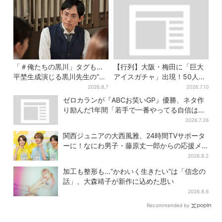
「＃俺たちの黒川」タグも…
【行列】大阪・梅田に「巨大
平埜生成演じる黒川先生の“退
アイスガチャ」出現！50人以
場”にSNS悲鳴「もっと見たか
上が列…初日は即終了、残る
2026.8.7
2026.7.10
った」
開催日は？
ゼロカランが『ABCお笑いGP』優勝、ネタ作
り励んだ1年間「若手で一番やってる自信はあ
った」
2026.7.26
関西ジュニアの大西風雅、24時間TVサポータ
ーに！なにわ男子・藤原丈一郎からの応援メ
ッセージを告白
2026.8.2
加工も整形も…“かわいく生きたい”は「信念の
話」、大森靖子が新作に込めた思い
2026.8.6
Recommended by