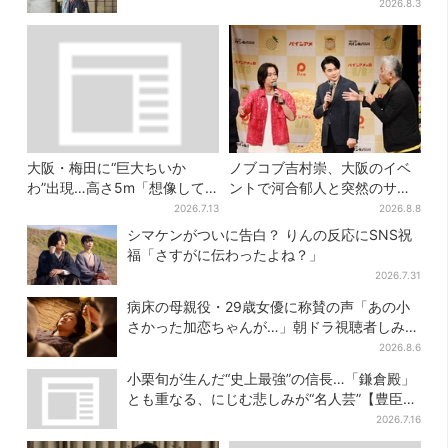
上手だと」
2026.8.3
大阪・梅田に“巨大ちいか
ノブコブ吉村崇、大阪のイベ
わ”出現…高さ5m「想像して
ントで河合郁人と突然のサシ
たより結構デカい」「ちい
トーク…名物プロデューサー
2026.7.13
2026.8.8
さ…くはない」
の“無茶振り”に混乱「狂って
シマケンがついに告白？ りんの反応にSNS祝
る！」
福「さすがに伝わったよね？」
2026.7.31
病床の母親役・29歳女優に称賛の声「あの小
さかった加恋ちゃんが…」朝ドラ視聴者しみじ
み
2026.8.6
小栗旬が生んだ“史上最強”の信長…「鎌倉殿」
とも重なる、にじむ悲しみが“名人芸”【豊臣兄
弟】
2026.7.16