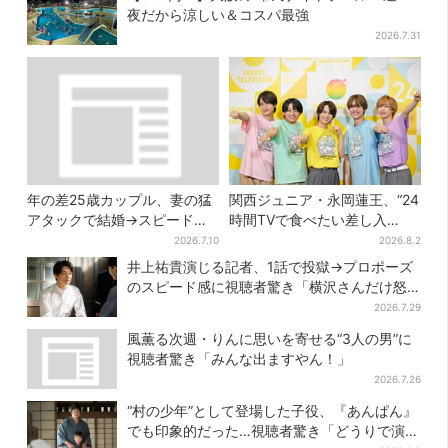
夜だから涼しい＆コスパ最強
2026.7.31
年の差25歳カップル、妻の猛
関西ジュニア・永岡蓮王、“24
アタックで結婚→スピード離
時間TVで食べたい差し入
婚に…驚きの理由は「新しい
れ”は？「キッチンカーが良い
2026.7.10
2026.8.2
髪型」
です！」会場沸く
井上祐貴演じる記者、1話で投獄→プロポーズ
のスピード感に視聴者驚き「横沢さんだけ怒
涛すぎる」
2026.7.29
風薫る次週・りんに思いを寄せる“3人の男”に
視聴者驚き「みんな出ますやん！」
2026.7.26
“村の少年”として登場した子役、『あんぱん』
でも印象的だった…視聴者驚き「どうりで演技