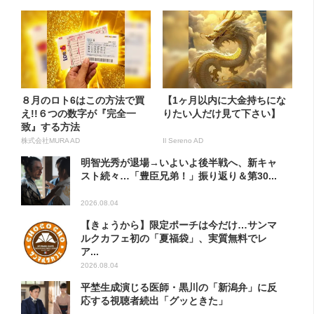
８月のロト6はこの方法で買
【1ヶ月以内に大金持ちにな
え!!６つの数字が『完全一
りたい人だけ見て下さい】
致』する方法
株式会社MURA AD
Il Sereno AD
明智光秀が退場→いよいよ後半戦へ、新キャ
スト続々…「豊臣兄弟！」振り返り＆第30...
2026.08.04
【きょうから】限定ポーチは今だけ…サンマ
ルクカフェ初の「夏福袋」、実質無料でレ
ア...
2026.08.04
平埜生成演じる医師・黒川の「新潟弁」に反
応する視聴者続出「グッときた」