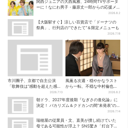
関西ジュニアの大西風雅、24時間TVサポータ
ーに！なにわ男子・藤原丈一郎からの応援メ
ッセージを告白
2026.8.2
【大阪駅すぐ】涼しい百貨店で「ドーナツの
祭典」、行列店の“できたて”＆限定メニューも
2026.7.18
市川團子、京都で自主公演
風薫る次週・穏やかなラスト
「歌舞伎は“感動を超えた感
から一転、不穏な中村倫也の
動”がある」戦友・市川染五郎
登場に視聴者期待「いよいよ
2026.7.13
2026.8.2
も
登場だ」
朝ドラ、2027年度後期『なぎさの進化論』に
決定！ バカリズム＆クドカンの間“未発表”の
期待作
2026.7.14
瑞穂屋の従業員・文、直美が捜し続けていた
母である可能性が浮上？ SNS驚き「灯台下暗