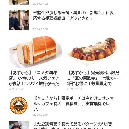
2026.07.29
平埜生成演じる医師・黒川の「新潟弁」に反
応する視聴者続出「グッときた」
2026.07.30
【あすから】「コメダ珈琲
【あすから】完売続出…銀だ
店」で2年ぶり…人気フェア
こ「夏の回数券」、“最大281
が復活！“ハワイ旅行が当た
1円”お得に！数量限定で
る”...
2026.07.28
2026.07.31
【きょうから】限定ポーチは今だけ…サンマ
ルクカフェ初の「夏福袋」、実質無料でレ
ア...
2026.08.04
また史実無視？初めて見るパターンの“明智