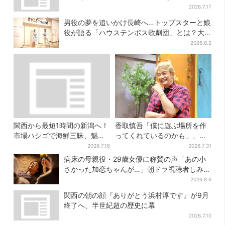
しすぎる」
2026.7.17
男役の夢を追いかけ長崎へ…トップスターと娘
役が語る「ハウステンボス歌劇団」とは？大
阪で初公演開催
2026.8.2
関西から最短1時間の新潟へ！
香取慎吾「僕に遊ぶ場所を作
市場ハシゴで海鮮三昧、魅惑
ってくれているのかも」、異
の日本酒、発酵グルメも
色バラエティ『しんごの芽』
2026.7.16
2026.7.31
で感じた読売テレビの“パンク
病床の母親役・29歳女優に称賛の声「あの小
精神”
さかった加恋ちゃんが…」朝ドラ視聴者しみじ
み
2026.8.6
関西の朝の顔『ありがとう浜村淳です』が9月
終了へ、半世紀超の歴史に幕
2026.7.10