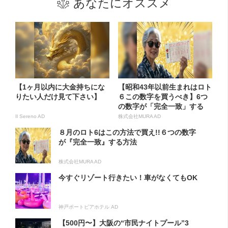
あなたにオススメ
【1ヶ月以内に大金持ちにな
【昭和43年以前生まれはロト
りたい人だけ見て下さい】
６この数字を買うべき】6つ
の数字が「完全一致」する
方...
Il Sereno AD
株式会社MURA AD
８月のロト6はこの方法で買え!!６つの数字
が『完全一致』する方法
株式会社MURA AD
今すぐリゾート行きたい！車がなくてもOK
神戸ポートピアホテル AD
【500円〜】大阪の“市民ナイトプール”3