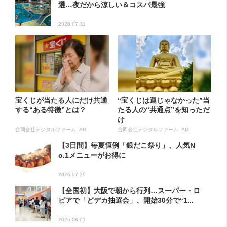
選…夜だから涼しい＆コスパ最強
2026.07.31
宝くじが当たる人にだけ共通
“宝くじは運じゃなかった”当
する“ある特徴”とは？
たる人の“共通点”を知っただ
け
合同会社デジタルファーム AD
合同会社デジタルファーム AD
【3日間】毎夏恒例「銀だこ祭り」、人気N
o.1メニューがお得に
2026.07.29
【全国初】大阪で朝から行列…スーパー・ロ
ピアで「どデカ抽選会」、開始30分で“1...
2026.08.01