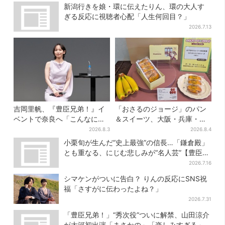
新潟行きを娘・環に伝えたりん、環の大人す
ぎる反応に視聴者心配「人生何回目？」
2026.7.13
吉岡里帆、『豊臣兄弟！』イ
「おさるのジョージ」のパン
ベントで奈良へ「こんなに楽
＆スイーツ、大阪・兵庫・京
しんでもらえてうれしい」
都限定で【きょうから】発売
2026.8.3
2026.8.4
スタート
小栗旬が生んだ“史上最強”の信長…「鎌倉殿」
とも重なる、にじむ悲しみが“名人芸”【豊臣兄
弟】
2026.7.16
シマケンがついに告白？ りんの反応にSNS祝
福「さすがに伝わったよね？」
2026.7.31
「豊臣兄弟！」“秀次役”ついに解禁、山田涼介
が大河初出演「まさかの」「楽しみすぎる」