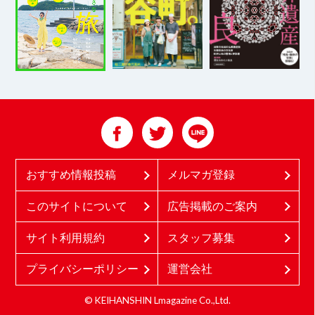
おすすめ情報投稿
メルマガ登録
このサイトについて
広告掲載のご案内
サイト利用規約
スタッフ募集
プライバシーポリシー
運営会社
© KEIHANSHIN Lmagazine Co.,Ltd.