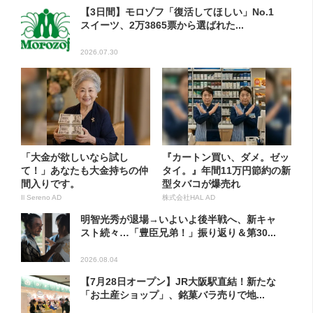
【3日間】モロゾフ「復活してほしい」No.1
スイーツ、2万3865票から選ばれた...
2026.07.30
「大金が欲しいなら試し
『カートン買い、ダメ。ゼッ
て！」あなたも大金持ちの仲
タイ。』年間11万円節約の新
間入りです。
型タバコが爆売れ
Il Sereno AD
株式会社HAL AD
明智光秀が退場→いよいよ後半戦へ、新キャ
スト続々…「豊臣兄弟！」振り返り＆第30...
2026.08.04
【7月28日オープン】JR大阪駅直結！新たな
「お土産ショップ」、銘菓バラ売りで地...