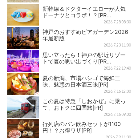
新幹線＆ドクターイエローが人気
ドーナツとコラボ！？[PR…
2026.7.28 08:30
神戸のおすすめビアガーデン2026
年最新版
2026.7.23 11:00
思い立ったら！神戸の駅近リゾー
トで夏の思い出づくり[PR…
2026.7.22 19:40
夏の新潟、市場ハシゴで海鮮三
昧、魅惑の日本酒三昧[PR]
2026.7.16 12:00
この夏は特急「しおかぜ」に乗っ
て、おトクに四国旅[PR]
2026.7.16 09:00
行列店のパン飲みセットが1100
円！？お得ワザ[PR]
2026.7.9 11:30