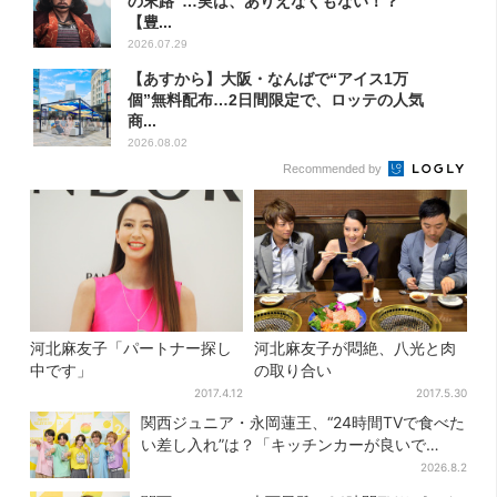
の末路”…実は、ありえなくもない！？
【豊...
2026.07.29
【あすから】大阪・なんばで“アイス1万
個”無料配布…2日間限定で、ロッテの人気
商...
2026.08.02
Recommended by
河北麻友子「パートナー探し
河北麻友子が悶絶、八光と肉
中です」
の取り合い
2017.4.12
2017.5.30
関西ジュニア・永岡蓮王、“24時間TVで食べた
い差し入れ”は？「キッチンカーが良いで
す！」会場沸く
2026.8.2