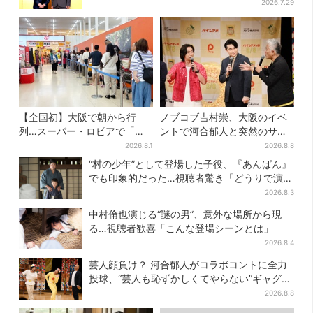
2026.7.29
【全国初】大阪で朝から行
ノブコブ吉村崇、大阪のイベ
列…スーパー・ロピアで「ど
ントで河合郁人と突然のサシ
デカ抽選会」、開始30分で“1
トーク…名物プロデューサー
2026.8.1
2026.8.8
等黒毛和牛”の当選も
の“無茶振り”に混乱「狂って
“村の少年”として登場した子役、『あんぱん』
る！」
でも印象的だった…視聴者驚き「どうりで演技
上手だと」
2026.8.3
中村倫也演じる“謎の男”、意外な場所から現
る…視聴者歓喜「こんな登場シーンとは」
2026.8.4
芸人顔負け？ 河合郁人がコラボコントに全力
投球、“芸人も恥ずかしくてやらない”ギャグに
も挑戦
2026.8.8