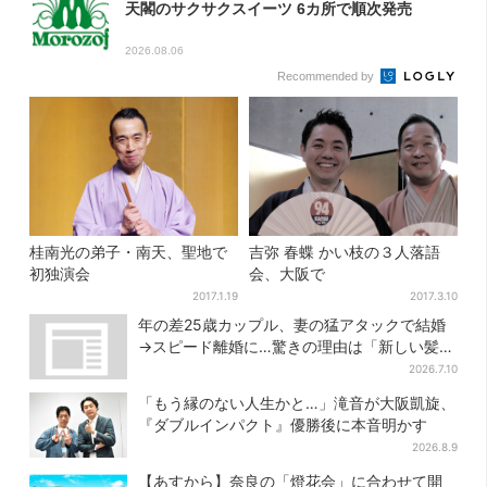
天閣のサクサクスイーツ 6カ所で順次発売
2026.08.06
Recommended by
桂南光の弟子・南天、聖地で
吉弥 春蝶 かい枝の３人落語
初独演会
会、大阪で
2017.1.19
2017.3.10
年の差25歳カップル、妻の猛アタックで結婚
→スピード離婚に…驚きの理由は「新しい髪
型」
2026.7.10
「もう縁のない人生かと…」滝音が大阪凱旋、
『ダブルインパクト』優勝後に本音明かす
2026.8.9
【あすから】奈良の「燈花会」に合わせて開