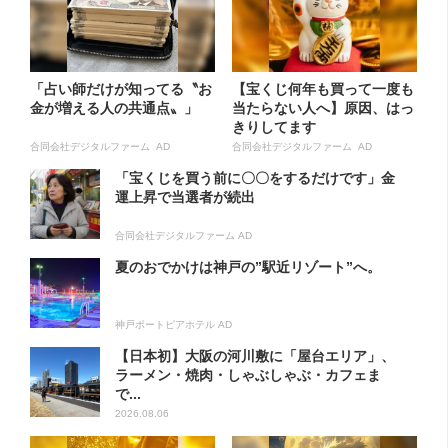
「占い師だけが知ってる〝お
【宝くじ何年も買って一度も
金が増える人の共通点〟」
当たらない人へ】原因、はっ
きりしてます
合同会社デジタルファーム AD
合同会社デジタルファーム AD
「宝くじを買う前に〇〇をするだけです」金
運上昇で当選者が続出
合同会社デジタルファーム AD
夏のおでかけは神戸の”駅近リゾート”へ。
神戸ポートピアホテル AD
【日本初】大阪の河川敷に「屋台エリア」、
ラーメン・焼肉・しゃぶしゃぶ・カフェま
で...
2026.08.06