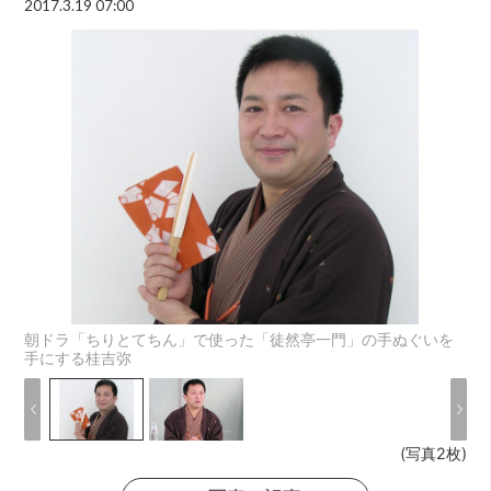
2017.3.19 07:00
朝ドラ「ちりとてちん」で使った「徒然亭一門」の手ぬぐいを
手にする桂吉弥
(写真2枚)