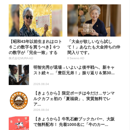
【昭和43年以前生まれはロト
「大金が欲しいなら試し
６この数字を買うべき】6つ
て！」あなたも大金持ちの仲
の数字が「完全一致」する
間入りです。
方...
株式会社MURA AD
Il Sereno AD
明智光秀が退場→いよいよ後半戦へ、新キャ
スト続々…「豊臣兄弟！」振り返り＆第30...
2026.08.04
【きょうから】限定ポーチは今だけ…サンマ
ルクカフェ初の「夏福袋」、実質無料でレ
ア...
2026.08.04
【きょうから】牛乳石鹸ブックカバー、大阪
で無料配布！ 先着1000名に「牛のカー...