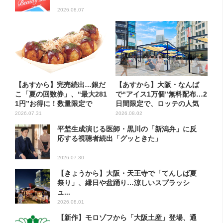
2026.08.07
【あすから】完売続出…銀だ
【あすから】大阪・なんば
こ「夏の回数券」、“最大281
で“アイス1万個”無料配布…2
1円”お得に！数量限定で
日間限定で、ロッテの人気
商...
2026.07.31
2026.08.02
平埜生成演じる医師・黒川の「新潟弁」に反
応する視聴者続出「グッときた」
2026.07.30
【きょうから】大阪・天王寺で「てんしば夏
祭り」、縁日や盆踊り…涼しいスプラッシ
ュ...
2026.08.01
【新作】モロゾフから「大阪土産」登場、通