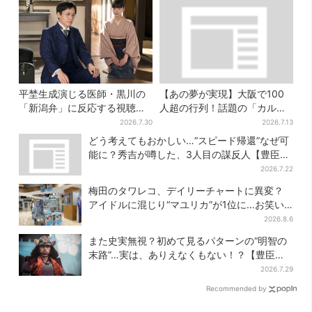
平埜生成演じる医師・黒川の
【あの夢が実現】大阪で100
「新潟弁」に反応する視聴者
人超の行列！話題の「カルピ
続出「グッときた」
スじゃぐち」本格始動、2030
2026.7.30
2026.7.13
年までに1000台へ
どう考えてもおかしい…“スピード帰還”なぜ可
能に？秀吉が噂した、3人目の謀反人【豊臣兄
弟】
2026.7.22
梅田のタワレコ、デイリーチャートに異変？
アイドルに混じり“マユリカ”が1位に…お笑い
が強すぎる理由とは
2026.8.6
また史実無視？初めて見るパターンの“明智の
末路”…実は、ありえなくもない！？【豊臣兄
弟】
2026.7.29
Recommended by