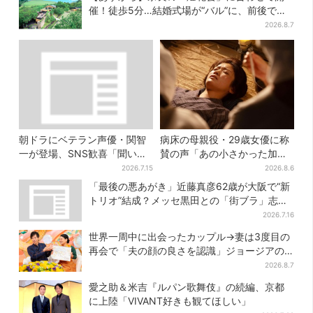
催！徒歩5分…結婚式場が“バル”に、前後で食
事が楽しめる
2026.8.7
朝ドラにベテラン声優・関智
病床の母親役・29歳女優に称
一が登場、SNS歓喜「聞いた
賛の声「あの小さかった加恋
ことある声がすると思った
ちゃんが…」朝ドラ視聴者し
2026.7.15
2026.8.6
ら！」
みじみ
「最後の悪あがき」近藤真彦62歳が大阪で“新
トリオ”結成？メッセ黒田との「街ブラ」志願
し天満橋、京橋へ
2026.7.16
世界一周中に出会ったカップル→妻は3度目の
再会で「夫の顔の良さを認識」ジョージアの
酒場で急接近
2026.8.7
愛之助＆米吉『ルパン歌舞伎』の続編、京都
に上陸「VIVANT好きも観てほしい」