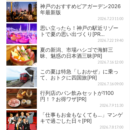
神戸のおすすめビアガーデン2026
年最新版
2026.7.23 11:00
思い立ったら！神戸の駅近リゾー
トで夏の思い出づくり[PR…
2026.7.22 19:40
夏の新潟、市場ハシゴで海鮮三
昧、魅惑の日本酒三昧[PR]
2026.7.16 12:00
この夏は特急「しおかぜ」に乗っ
て、おトクに四国旅[PR]
2026.7.16 09:00
行列店のパン飲みセットが1100
円！？お得ワザ[PR]
2026.7.9 11:30
「仕事もお金もなくても…」マンゲ
キで過ごした日々[PR]
2026.7.8 17:00