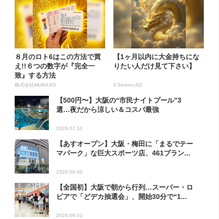
８月のロト6はこの方法で買
【1ヶ月以内に大金持ちにな
え!!６つの数字が『完全一
りたい人だけ見て下さい】
致』する方法
株式会社MURA AD
Il Sereno AD
【500円〜】大阪の“市民ナイトプール”3
選…夜だから涼しい＆コスパ最強
2026.07.31
【あすオープン】大阪・梅田に「まるでテー
マパーク」な巨大スポーツ店、461ブラン...
2026.08.06
【全国初】大阪で朝から行列…スーパー・ロ
ピアで「どデカ抽選会」、開始30分で“1...
2026.08.01