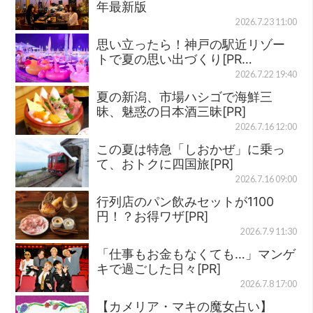
年最新版
2026.7.23 11:00
思い立ったら！神戸の駅近リゾー
トで夏の思い出づくり[PR…
2026.7.22 19:40
夏の新潟、市場ハシゴで海鮮三
昧、魅惑の日本酒三昧[PR]
2026.7.16 12:00
この夏は特急「しおかぜ」に乗っ
て、おトクに四国旅[PR]
2026.7.16 09:00
行列店のパン飲みセットが1100
円！？お得ワザ[PR]
2026.7.9 11:30
「仕事もお金もなくても…」マンゲ
キで過ごした日々[PR]
2026.7.8 17:00
【カメリア・マキの魔女占い】