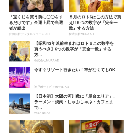
「宝くじを買う前に〇〇をす
８月のロト6はこの方法で買
るだけです」金運上昇で当選
え!!６つの数字が『完全一
者が続出
致』する方法
合同会社デジタルファーム AD
株式会社MURA AD
【昭和43年以前生まれはロト６この数字を
買うべき】6つの数字が「完全一致」する
方...
株式会社MURA AD
今すぐリゾート行きたい！車がなくてもOK
神戸ポートピアホテル AD
【日本初】大阪の河川敷に「屋台エリア」、
ラーメン・焼肉・しゃぶしゃぶ・カフェま
で...
2026.08.06