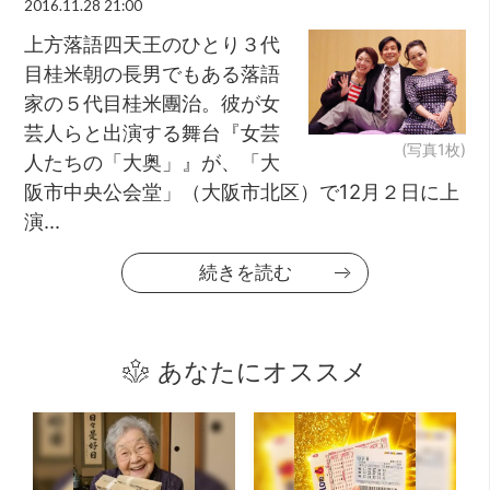
2016.11.28 21:00
上方落語四天王のひとり３代
目桂米朝の長男でもある落語
家の５代目桂米團治。彼が女
芸人らと出演する舞台『女芸
(写真1枚)
人たちの「大奥」』が、「大
阪市中央公会堂」（大阪市北区）で12月２日に上
演...
続きを読む
あなたにオススメ