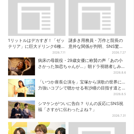
1リットルはデカすぎ！「ゼッ
謎多き用務員・万作と院長の
テリア」に巨大ドリンク6種が
意外な関係が判明、SNS驚き
登場、セット変更で350円お
「そうだったのか」
2026.7.11
2026.7.27
得に
病床の母親役・29歳女優に称賛の声「あの小
さかった加恋ちゃんが…」朝ドラ視聴者しみじ
み
2026.8.6
「いつか座長公演を」宝塚から演歌の世界に…
力強いコブシで聴かせる有沙瞳の目指す道と
は
2026.8.5
シマケンがついに告白？ りんの反応にSNS祝
福「さすがに伝わったよね？」
2026.7.31