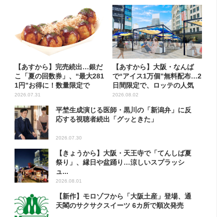
【あすから】完売続出…銀だ
【あすから】大阪・なんば
こ「夏の回数券」、“最大281
で“アイス1万個”無料配布…2
1円”お得に！数量限定で
日間限定で、ロッテの人気
商...
2026.07.31
2026.08.02
平埜生成演じる医師・黒川の「新潟弁」に反
応する視聴者続出「グッときた」
2026.07.30
【きょうから】大阪・天王寺で「てんしば夏
祭り」、縁日や盆踊り…涼しいスプラッシ
ュ...
2026.08.01
【新作】モロゾフから「大阪土産」登場、通
天閣のサクサクスイーツ 6カ所で順次発売