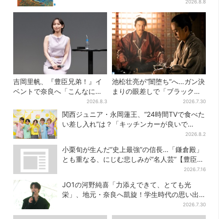
限定チケット販売も
2026.8.8
吉岡里帆、『豊臣兄弟！』イ
池松壮亮が“闇堕ち”へ…ガン決
ベントで奈良へ「こんなに楽
まりの眼差しで「ブラック秀
しんでもらえてうれしい」
吉がログイン」【豊臣兄弟】
2026.8.3
2026.7.30
関西ジュニア・永岡蓮王、“24時間TVで食べた
い差し入れ”は？「キッチンカーが良いで
す！」会場沸く
2026.8.2
小栗旬が生んだ“史上最強”の信長…「鎌倉殿」
とも重なる、にじむ悲しみが“名人芸”【豊臣兄
弟】
2026.7.16
JO1の河野純喜「力添えできて、とても光
栄」、地元・奈良へ凱旋！学生時代の思い出
エピソードも
2026.7.30