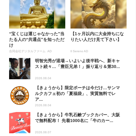
“宝くじは運じゃなかった”当
【1ヶ月以内に大金持ちにな
たる人の“共通点”を知っただ
りたい人だけ見て下さい】
け
合同会社デジタルファーム AD
Il Sereno AD
明智光秀が退場→いよいよ後半戦へ、新キャ
スト続々…「豊臣兄弟！」振り返り＆第30...
2026.08.04
【きょうから】限定ポーチは今だけ…サンマ
ルクカフェ初の「夏福袋」、実質無料でレ
ア...
2026.08.04
【きょうから】牛乳石鹸ブックカバー、大阪
で無料配布！ 先着1000名に「牛のカー...
2026.08.07