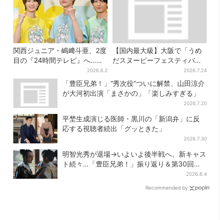
関西ジュニア・嶋﨑斗亜、2度
【国内最大級】大阪で「うめ
目の『24時間テレビ』へ…ほ
だスヌーピーフェスティバ
かのメンバーに助言「サポー
ル」、約80ブランドが集結！
2026.8.2
2026.7.24
ターたるもの」
ここだけのグッズも
「豊臣兄弟！」“秀次役”ついに解禁、山田涼介
が大河初出演「まさかの」「楽しみすぎる」
2026.7.20
平埜生成演じる医師・黒川の「新潟弁」に反
応する視聴者続出「グッときた」
2026.7.30
明智光秀が退場→いよいよ後半戦へ、新キャス
ト続々…「豊臣兄弟！」振り返り＆第30回あ
らすじ
2026.8.4
Recommended by