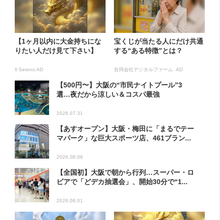
【1ヶ月以内に大金持ちにな
宝くじが当たる人にだけ共通
りたい人だけ見て下さい】
する“ある特徴”とは？
Il Sereno AD
合同会社デジタルファーム AD
【500円〜】大阪の“市民ナイトプール”3
選…夜だから涼しい＆コスパ最強
2026.07.31
【あすオープン】大阪・梅田に「まるでテー
マパーク」な巨大スポーツ店、461ブラン...
2026.08.06
【全国初】大阪で朝から行列…スーパー・ロ
ピアで「どデカ抽選会」、開始30分で“1...
2026.08.01