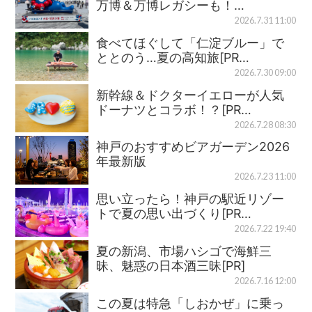
万博＆万博レガシーも！…
2026.7.31 11:00
食べてほぐして「仁淀ブルー」で
ととのう…夏の高知旅[PR…
2026.7.30 09:00
新幹線＆ドクターイエローが人気
ドーナツとコラボ！？[PR…
2026.7.28 08:30
神戸のおすすめビアガーデン2026
年最新版
2026.7.23 11:00
思い立ったら！神戸の駅近リゾー
トで夏の思い出づくり[PR…
2026.7.22 19:40
夏の新潟、市場ハシゴで海鮮三
昧、魅惑の日本酒三昧[PR]
2026.7.16 12:00
この夏は特急「しおかぜ」に乗っ