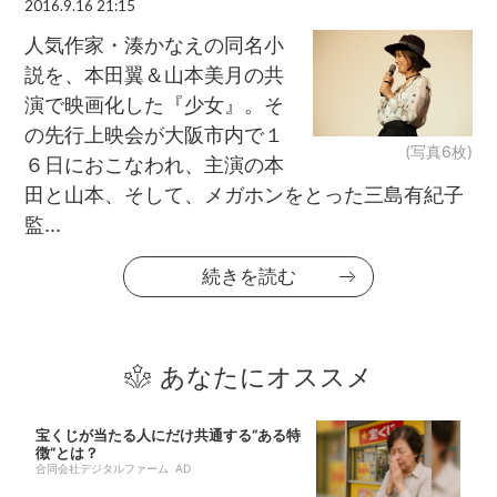
2016.9.16 21:15
人気作家・湊かなえの同名小
説を、本田翼＆山本美月の共
演で映画化した『少女』。そ
の先行上映会が大阪市内で１
(写真6枚)
６日におこなわれ、主演の本
田と山本、そして、メガホンをとった三島有紀子
監...
続きを読む
あなたにオススメ
宝くじが当たる人にだけ共通する“ある特
徴”とは？
合同会社デジタルファーム AD