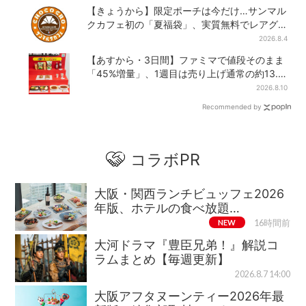
【きょうから】限定ポーチは今だけ…サンマル
クカフェ初の「夏福袋」、実質無料でレアグ
ッズが手に入る
2026.8.4
【あすから・3日間】ファミマで値段そのまま
「45%増量」、1週目は売り上げ通常の約13.5
倍と大好評、2週目は全6品がラインアップ
2026.8.10
Recommended by
コラボPR
大阪・関西ランチビュッフェ2026
年版、ホテルの食べ放題…
NEW
16時間前
大河ドラマ『豊臣兄弟！』解説コ
ラムまとめ【毎週更新】
2026.8.7 14:00
大阪アフタヌーンティー2026年最