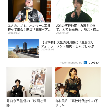
はさみ、ノミ、ハンマー…工具
JO1の河野純喜「力添えでき
持って集合！閉店「難波ベア
て、とても光栄」、地元・奈
ーズ」最終日400人超…最...
2026.08.01
良へ凱旋！学生時代の思い出...
2026.07.30
【日本初】大阪の河川敷に「屋台エリ
ア」、ラーメン・焼肉・しゃぶしゃぶ・
カフェまで...
2026.08.06
Recommended by
井口奈己監督の「映画と冒
山本美月「高校時代は中の下
険」
でした」