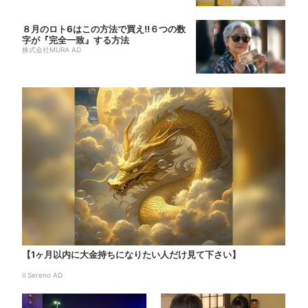
８月のロト6はこの方法で買え!!６つの数
字が『完全一致』する方法
株式会社MURA AD
【1ヶ月以内に大金持ちになりたい人だけ見て下さい】
Il Sereno AD