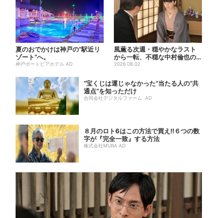
夏のおでかけは神戸の”駅近リ
風薫る次週・穏やかなラスト
ゾート”へ。
から一転、不穏な中村倫也の
神戸ポートピアホテル AD
登場に視聴者期待「いよいよ
2026.08.02
登...
“宝くじは運じゃなかった”当たる人の“共
通点”を知っただけ
合同会社デジタルファーム AD
８月のロト6はこの方法で買え!!６つの数
字が『完全一致』する方法
株式会社MURA AD