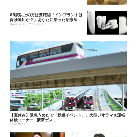
65歳以上の方は要確認「インプラントは
保険適用か？」あなたに沿った治療法や
費用を...
あんしんインプラント AD
【夏休み】阪急うめだで「鉄道イベント」、大型ジオラマ＆運転
体験コーナー…豪華ゲス...
2026.07.13