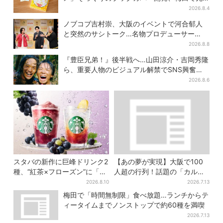
行販売
2026.8.4
ノブコブ吉村崇、大阪のイベントで河合郁人
と突然のサシトーク…名物プロデューサー
の“無茶振り”に混乱「狂ってる！」
2026.8.8
『豊臣兄弟！』後半戦へ…山田涼介・吉岡秀隆
ら、重要人物のビジュアル解禁でSNS興奮
「キター！！」
2026.8.6
スタバの新作に巨峰ドリンク2
【あの夢が実現】大阪で100
種、“紅茶×フローズン”に「楽
人超の行列！話題の「カルピ
しみでしかない」とSNSで喜
スじゃぐち」本格始動、2030
2026.8.10
2026.7.13
びの声
年までに1000台へ
梅田で「時間無制限」食べ放題…ランチからテ
ィータイムまでノンストップで約60種を満喫
2026.7.13