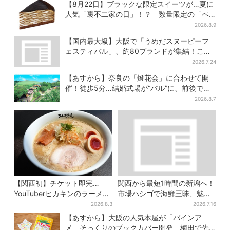
等黒毛和牛”の当選も
【8月22日】ブラックな限定スイーツが…夏に
人気「裏不二家の日」！？ 数量限定の「ペ
コちゃんのキッチンタイマー」に注目
2026.8.9
【国内最大級】大阪で「うめだスヌーピーフ
ェスティバル」、約80ブランドが集結！ここ
だけのグッズも
2026.7.24
【あすから】奈良の「燈花会」に合わせて開
催！徒歩5分…結婚式場が“バル”に、前後で食
事が楽しめる
2026.8.7
【関西初】チケット即完…
関西から最短1時間の新潟へ！
YouTuberヒカキンのラーメン
市場ハシゴで海鮮三昧、魅惑
店「みそきん」が大阪上陸！
の日本酒、発酵グルメも
2026.8.3
2026.7.16
「待ってました」と話題
【あすから】大阪の人気本屋が「パインア
メ」そっくりのブックカバー開発、梅田で先