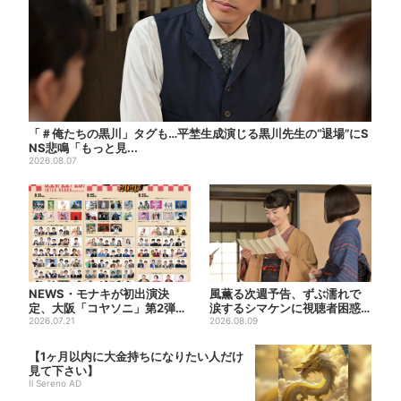
「＃俺たちの黒川」タグも…平埜生成演じる黒川先生の“退場”にS
NS悲鳴「もっと見...
2026.08.07
NEWS・モナキが初出演決
風薫る次週予告、ずぶ濡れで
定、大阪「コヤソニ」第2弾ア
涙するシマケンに視聴者困惑
ーティスト発表…芸人も続々...
2026.07.21
「何が起こっちゃうの」
2026.08.09
【1ヶ月以内に大金持ちになりたい人だけ
見て下さい】
Il Sereno AD