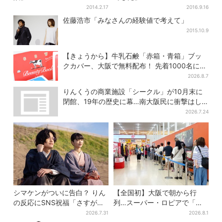
2014.2.17
2016.9.16
佐藤浩市「みなさんの経験値で考えて」
2015.10.9
【きょうから】牛乳石鹸「赤箱・青箱」ブッ
クカバー、大阪で無料配布！ 先着1000名に
「牛のカード」も
2026.8.7
りんくうの商業施設「シークル」が10月末に
閉館、19年の歴史に幕…南大阪民に衝撃はし
る
2026.7.24
シマケンがついに告白？ りん
【全国初】大阪で朝から行
の反応にSNS祝福「さすがに
列…スーパー・ロピアで「ど
伝わったよね？」
デカ抽選会」、開始30分で“1
2026.7.31
2026.8.1