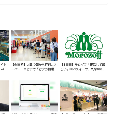
ナイト
【全国初】大阪で朝から行列…ス
【3日間】モロゾフ「復活してほ
い＆コ
ーパー・ロピアで「どデカ抽選
しい」No.1スイーツ、2万3865
会」、開始30分で“1...
票から選ばれた...