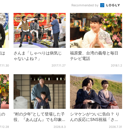
Recommended by
涙は
さんま「しゃべりは病気じ
福原愛、台湾の義母と毎日
ゃないよね？」
テレビ電話
7.11.30
2017.11.27
2018.1.2
良の
“村の少年”として登場した子
シマケンがついに告白？ り
役、『あんぱん』でも印象
んの反応にSNS祝福「さす
的だった…視聴者驚き「どう
がに伝わったよね？」
7.12.28
2026.8.3
2026.7.31