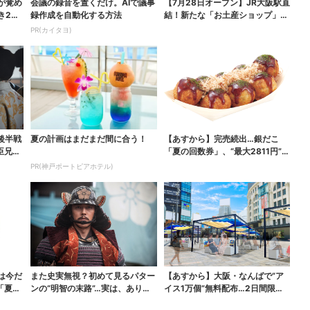
が覚め
会議の録音を置くだけ。AIで議事
【7月28日オープン】JR大阪駅直
き2つ
録作成を自動化する方法
結！新たな「お土産ショップ」、
銘菓バラ売りで地...
PR(カイタヨ)
後半戦
夏の計画はまだまだ間に合う！
【あすから】完売続出…銀だこ
臣兄
「夏の回数券」、“最大2811円”お
得に！数量限定で
PR(神戸ポートピアホテル)
は今だ
また史実無視？初めて見るパター
【あすから】大阪・なんばで“ア
「夏福
ンの“明智の末路”…実は、ありえ
イス1万個”無料配布…2日間限定
なくもない！？【豊...
で、ロッテの人気商...