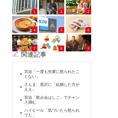
1
2
3
4
5
6
7
8
9
関連記事
宮迫「一度も先輩に怒られたこ
とない」
さんま、黒沢に「結婚した方が
ええ」
宮迫「飲み会はしご」でチャン
ス掴む
ハイヒール「気づいたら怒られ
てた」