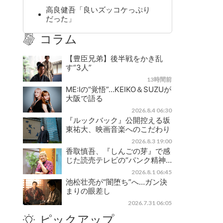
高良健吾「良いズッコケっぷり
だった」
コラム
【豊臣兄弟】後半戦をかき乱
す“3人”
13時間前
ME:Iの“覚悟”…KEIKO＆SUZUが
大阪で語る
2026.8.4 06:30
『ルックバック』公開控える坂
東祐大、映画音楽へのこだわり
2026.8.3 19:00
香取慎吾、『しんごの芽』で感
じた読売テレビの“パンク精神…
2026.8.1 06:45
池松壮亮が“闇堕ち”へ…ガン決
まりの眼差し
2026.7.31 06:05
ピックアップ