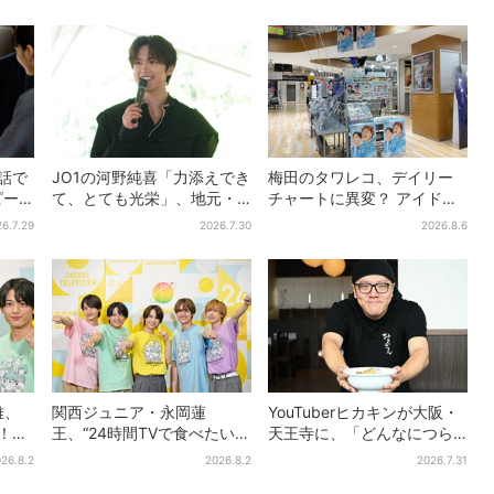
りで演技上手だと」
話で
JO1の河野純喜「力添えでき
梅田のタワレコ、デイリー
ピー
て、とても光栄」、地元・
チャートに異変？ アイドル
沢さ
奈良へ凱旋！学生時代の思
に混じり“マユリカ”が1位
6.7.29
2026.7.30
2026.8.6
い出エピソードも
に…お笑いが強すぎる理由と
は
雅、
関西ジュニア・永岡蓮
YouTuberヒカキンが大阪・
に！な
王、“24時間TVで食べたい差
天王寺に、「どんなにつら
から
し入れ”は？「キッチンカー
い時でも…」ラーメン愛＆兄
26.8.2
2026.8.2
2026.7.31
白
が良いです！」会場沸く
セイキンとの思い出を語る