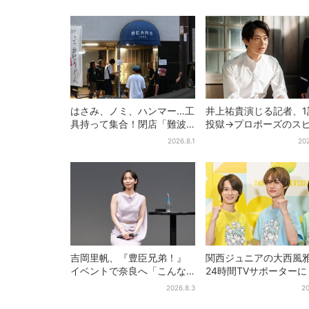
はさみ、ノミ、ハンマー…工
井上祐貴演じる記者、1
具持って集合！閉店「難波
投獄→プロポーズのス
ベアーズ」最終日400人超…
ド感に視聴者驚き「横
2026.8.1
202
最後は「もう帰ってくださ
んだけ怒涛すぎる」
い」
吉岡里帆、『豊臣兄弟！』
関西ジュニアの大西風
イベントで奈良へ「こんな
24時間TVサポーター
に楽しんでもらえてうれし
にわ男子・藤原丈一郎
2026.8.3
20
い」
の応援メッセージを告