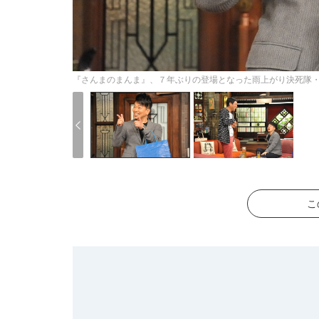
『さんまのまんま』、７年ぶりの登場となった雨上がり決死隊
こ