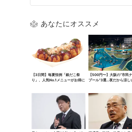
あなたにオススメ
【3日間】毎夏恒例「銀だこ祭
【500円〜】大阪の“市民
り」、人気No.1メニューがお得に
プール”3選…夜だから涼し
スパ最強