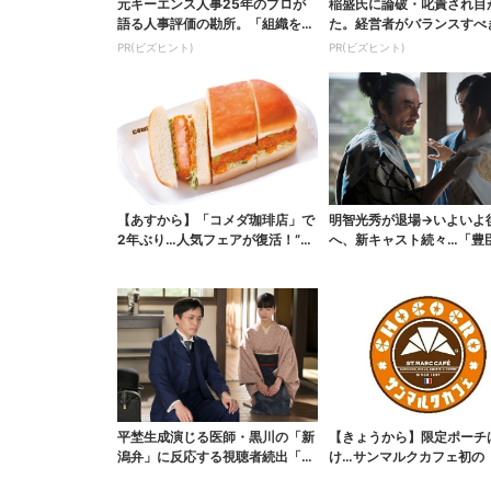
元キーエンス人事25年のプロが
稲盛氏に論破・叱責され目
語る人事評価の勘所。「組織を腐
た。経営者がバランスすべ
らせるNG評価」とは...
の背反
PR(ビズヒント)
PR(ビズヒント)
【あすから】「コメダ珈琲店」で
明智光秀が退場→いよいよ
2年ぶり…人気フェアが復活！“ハ
へ、新キャスト続々…「豊
ワイ旅行が当たる”...
弟！」振り返り＆第30...
平埜生成演じる医師・黒川の「新
【きょうから】限定ポーチ
潟弁」に反応する視聴者続出「グ
け…サンマルクカフェ初の
ッときた」
袋」、実質無料でレア...