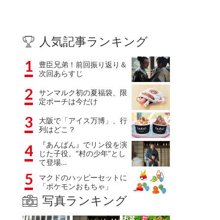
人気記事ランキング
1
豊臣兄弟！前回振り返り＆
次回あらすじ
2
サンマルク初の夏福袋、限
定ポーチは今だけ
3
大阪で「アイス万博」、行
列はどこ？
『あんぱん』でリン役を演
4
じた子役、“村の少年”とし
て登場…
5
マクドのハッピーセットに
「ポケモンおもちゃ」
写真ランキング