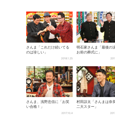
さんま「これだけ続いてる
明石家さんま「最後の
のは珍しい」
お前の葬式に」
2018.1.25
201
さんま、浅野忠信に「お笑
村田諒太「さんまは奈
い合格！」
二大スター」
2017.10.4
201