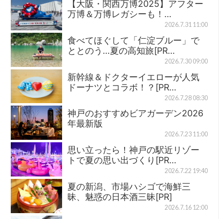
【大阪・関西万博2025】アフター
万博＆万博レガシーも！…
2026.7.31 11:00
食べてほぐして「仁淀ブルー」で
ととのう…夏の高知旅[PR…
2026.7.30 09:00
新幹線＆ドクターイエローが人気
ドーナツとコラボ！？[PR…
2026.7.28 08:30
神戸のおすすめビアガーデン2026
年最新版
2026.7.23 11:00
思い立ったら！神戸の駅近リゾー
トで夏の思い出づくり[PR…
2026.7.22 19:40
夏の新潟、市場ハシゴで海鮮三
昧、魅惑の日本酒三昧[PR]
2026.7.16 12:00