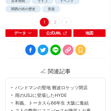
吉本秀純
ライブ
イベント
関西の街の歴史
音楽
›
1
2
データ
公式URL
地図
関連記事
バンドマンの聖地 難波ロケッツ閉店
雨のUSJに登場したHYDE
和義、トータスら66年生 大阪に集結
２人の艶歌にユニバースが微笑んだ夜