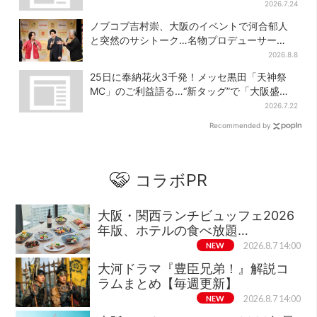
結婚前に尽くしまくり
2026.7.24
ノブコブ吉村崇、大阪のイベントで河合郁人
と突然のサシトーク…名物プロデューサー
の“無茶振り”に混乱「狂ってる！」
2026.8.8
25日に奉納花火3千発！メッセ黒田「天神祭
MC」のご利益語る…“新タッグ”で「大阪盛り
上げるのが使命」
2026.7.22
Recommended by
コラボPR
大阪・関西ランチビュッフェ2026
年版、ホテルの食べ放題…
NEW
2026.8.7 14:00
大河ドラマ『豊臣兄弟！』解説コ
ラムまとめ【毎週更新】
NEW
2026.8.7 14:00