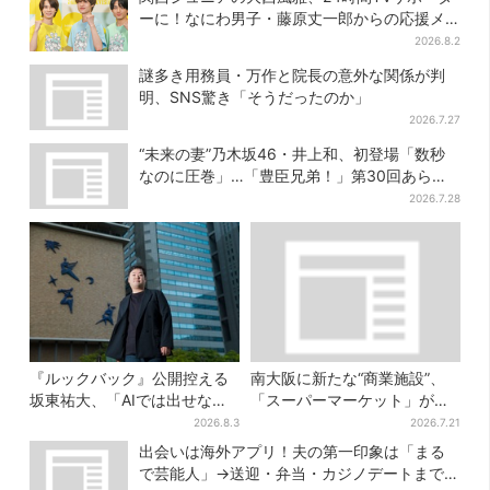
ーに！なにわ男子・藤原丈一郎からの応援メ
ッセージを告白
2026.8.2
謎多き用務員・万作と院長の意外な関係が判
明、SNS驚き「そうだったのか」
2026.7.27
“未来の妻”乃木坂46・井上和、初登場「数秒
なのに圧巻」…「豊臣兄弟！」第30回あらす
じ・清須会議
2026.7.28
『ルックバック』公開控える
南大阪に新たな“商業施設”、
坂東祐大、「AIでは出せない
「スーパーマーケット」が先
質感がある」映画音楽へのこ
行オープン！駅直結＆21時ま
2026.8.3
2026.7.21
だわり
で営業
出会いは海外アプリ！夫の第一印象は「まる
で芸能人」→送迎・弁当・カジノデートまで…