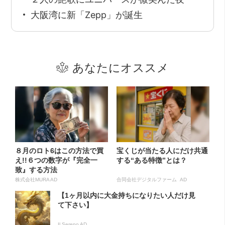
大阪湾に新「Zepp」が誕生
あなたにオススメ
８月のロト6はこの方法で買
宝くじが当たる人にだけ共通
え!!６つの数字が『完全一
する“ある特徴”とは？
致』する方法
株式会社MURA AD
合同会社デジタルファーム AD
【1ヶ月以内に大金持ちになりたい人だけ見
て下さい】
Il Sereno AD