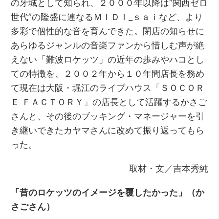
の牙城として知られ、２０００年以降は“関西ゼロ
世代”の隆盛に連なるＭＩＤＩ_ｓａｉなど、より
多彩で個性的な音を育んできた。閉店の知らせに
あらゆるジャンルの音楽ファンから惜しむ声が絶
えない「難波ロケッツ」の近年の歩みやハコとし
ての特徴を、２００２年から１０年間店長を務め
て現在は大阪・堀江のライブハウス「ＳＯＣＯＲ
Ｅ ＦＡＣＴＯＲＹ」の店長として活躍するかさご
さんと、その後のブッキング・マネージャーを引
き継いできたカヤマさんに改めて振り返ってもら
った。
取材・文／吉本秀純
「昔のロケッツのイメージを覆したかった」
（か
さごさん）