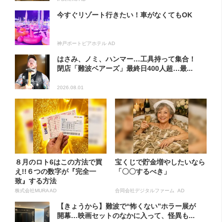
今すぐリゾート行きたい！車がなくてもOK
神戸ポートピアホテル AD
はさみ、ノミ、ハンマー…工具持って集合！
閉店「難波ベアーズ」最終日400人超…最...
2026.08.01
８月のロト6はこの方法で買
宝くじで貯金増やしたいなら
え!!６つの数字が『完全一
「〇〇するべき」
致』する方法
株式会社MURA AD
合同会社デジタルファーム AD
【きょうから】難波で“怖くない”ホラー展が
開幕…映画セットのなかに入って、怪異も...