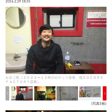
2016.2.29 18:35
かさご氏（２００２〜１２年のロケッツ店長、現ＳＯＣＯＲＥ
ＦＡＣＴＯＲＹ店長）
(写真5枚)