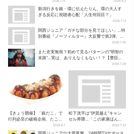
てない“毒殺”、元上司の裏切
シで聴かせる有沙瞳の目指す
2026.7.15
2026.8.5
り【豊臣兄弟】
道とは
新潟行きを娘・環に伝えたりん、環の大人す
ぎる反応に視聴者心配「人生何回目？」
2026.7.13
関西ジュニア「ガチな部分を見てほしい」…特
別番組『ノーフィルター』大反響で第2弾、7
月27日から放送
2026.7.20
また史実無視？初めて見るパターンの“明智の
末路”…実は、ありえなくもない！？【豊臣兄
弟】
2026.7.29
【きょう開催】「銀だこ」で
松下洸平は“伊賀越え”キャン
行列必至の破格企画、たこ焼
セル界隈…「この家康ほんと
き1舟が88円に「今年こそ…」
憎たらしいな」【豊臣兄弟】
2026.8.7
2026.7.23
関西ジュニアの大西風雅、24時間TVサポータ