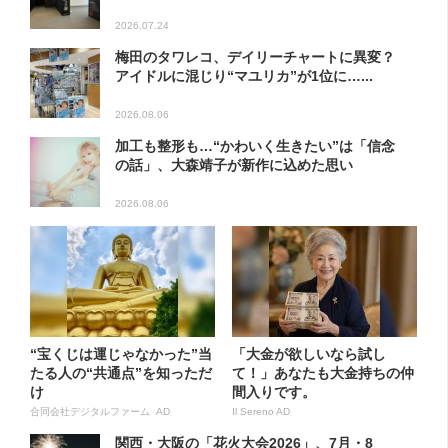
2026.07.24
梅田のタワレコ、デイリーチャートに異変？
アイドルに混じり“マユリカ”が1位に…...
2026.08.06
加工も整形も…“かわいく生きたい”は「信念
の話」、大森靖子が新作に込めた思い
2026.08.06
“宝くじは運じゃなかった”当
「大金が欲しいなら試し
たる人の“共通点”を知っただ
て！」あなたも大金持ちの仲
け
間入りです。
合同会社デジタルファーム AD
Il Sereno AD
関西・大阪の「花火大会2026」、7月・8