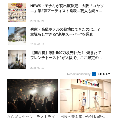
NEWS・モナキが初出演決定、大阪「コヤソ
ニ」第2弾アーティスト発表…芸人も続々...
2026.07.21
兵庫・高級ホテルの跡地にできたのは…？
宝塚らしすぎる“豪華スーパー”を調査
2026.07.13
【関西初】累計500万枚売れた！“焼きたて
フレンチトースト”が大阪で、ここ限定の...
2026.07.13
Recommended by
さらばロケッツ、ラストライ
男役の夢を追いかけ長崎へ…