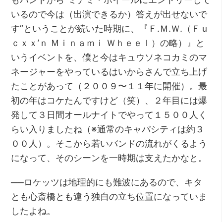
いるので今は（出演できるか）答えが出せないで
す”ということが続いた時期に、『Ｆ.Ｍ.Ｗ.（Ｆｕ
ｃｘｘ’ｎ Ｍｉｎａｍｉ Ｗｈｅｅｌ）の略）』と
いうイベントを、僕と今はキュウソネコカミのマ
ネージャーをやっているはいからさんで立ち上げ
たことがあって（２００９〜１１年に開催）。最
初の年はコケたんですけど（笑）、２年目には爆
発して３日間オールナイトでやって１５００人く
らい入りましたね（※通常のキャパシティは約３
００人）。そこから若いバンドの流れがくるよう
になって、そのシーンを一時期は支えたかなと。
──ロケッツは地理的にも難波にあるので、キタ
とも心斎橋とも違う独自の立ち位置になっていま
したよね。