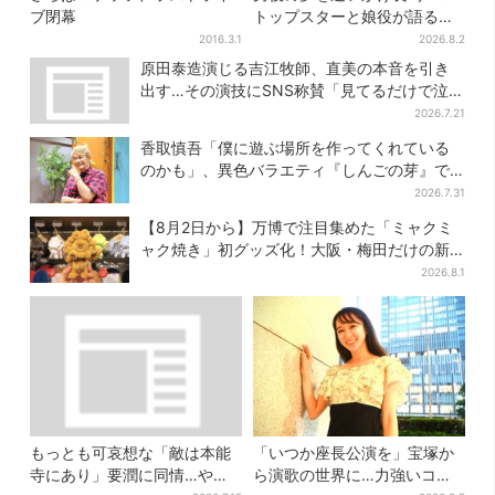
ブ閉幕
トップスターと娘役が語る
「ハウステンボス歌劇団」と
2016.3.1
2026.8.2
は？大阪で初公演開催
原田泰造演じる吉江牧師、直美の本音を引き
出す…その演技にSNS称賛「見てるだけで泣け
てくる」
2026.7.21
香取慎吾「僕に遊ぶ場所を作ってくれている
のかも」、異色バラエティ『しんごの芽』で
感じた読売テレビの“パンク精神”
2026.7.31
【8月2日から】万博で注目集めた「ミャクミ
ャク焼き」初グッズ化！大阪・梅田だけの新
商品が登場
2026.8.1
もっとも可哀想な「敵は本能
「いつか座長公演を」宝塚か
寺にあり」要潤に同情…やっ
ら演歌の世界に…力強いコブ