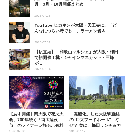
月・9月・10月開催まとめ
2026.07.15
YouTuberヒカキンが大阪・天王寺に、「ど
んなにつらい時でも…」ラーメン愛＆...
2026.07.31
【駅直結】「和歌山マルシェ」が大阪・梅田
で初開催！桃・シャインマスカット・巨峰
が...
2026.07.14
【あす開催】南大阪で花火大
「廃墟化」した大阪駅直結
会、700年続く「堺大魚夜
の“巨大フードホール”…な
市」のフィナーレ飾る…有料
ぜ？ 実は、梅田ランチ＆カ
エ...
フェ...
2026.07.30
2026.07.17