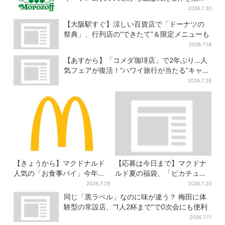
販売
2026.7.30
【大阪駅すぐ】涼しい百貨店で「ドーナツの
祭典」、行列店の“できたて”＆限定メニューも
2026.7.18
【あすから】「コメダ珈琲店」で2年ぶり…人
気フェアが復活！“ハワイ旅行が当たる”キャン
ペーンも
2026.7.28
【きょうから】マクドナルド
【応募は今日まで】マクドナ
人気の「お食事パイ」今年も
ルド夏の福袋、「ピカチュウ
登場、熱々とろ～り夏限定メ
のポテトタイマー」などグッ
2026.7.29
2026.7.20
ニュー
ズ3品＆商品券付きで3900円
同じ「黒ラベル」なのに味が違う？ 梅田に体
験型の常設店、“1人2杯まで”で0次会にも便利
2026.7.11