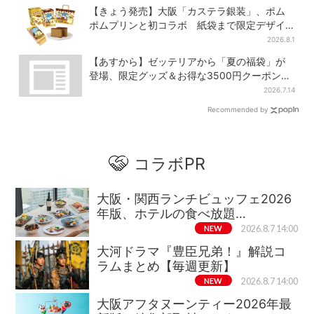
【きょう発売】大阪「カステラ銀装」、ポム
ポムプリンと初コラボ 紙袋まで限定デザイ
ンに
2026.8.1
【あすから】ゼッテリアから「夏の福袋」が
登場、限定グッズ＆お得な3500円クーポン付
き
2026.7.14
Recommended by
コラボPR
大阪・関西ランチビュッフェ2026
年版、ホテルの食べ放題…
NEW
2026.8.7 14:00
大河ドラマ『豊臣兄弟！』解説コ
ラムまとめ【毎週更新】
NEW
2026.8.7 14:00
大阪アフタヌーンティー2026年最