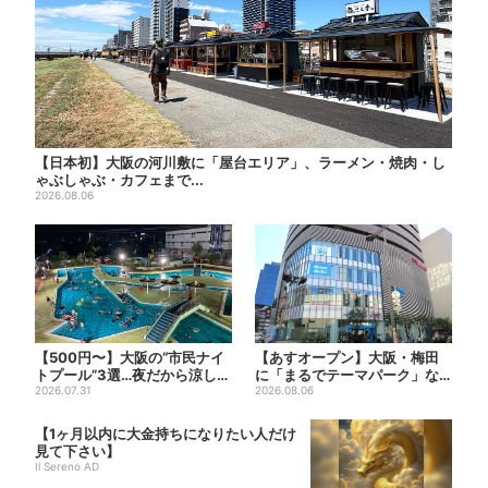
【日本初】大阪の河川敷に「屋台エリア」、ラーメン・焼肉・し
ゃぶしゃぶ・カフェまで...
2026.08.06
【500円〜】大阪の“市民ナイ
【あすオープン】大阪・梅田
トプール”3選…夜だから涼しい
に「まるでテーマパーク」な
＆コスパ最強
2026.07.31
巨大スポーツ店、461ブラン...
2026.08.06
【1ヶ月以内に大金持ちになりたい人だけ
見て下さい】
Il Sereno AD