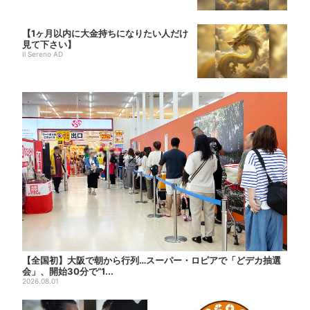
【1ヶ月以内に大金持ちになりたい人だけ
見て下さい】
Il Sereno AD
【全国初】大阪で朝から行列…スーパー・ロピアで「どデカ抽選
会」、開始30分で“1...
2026.08.01