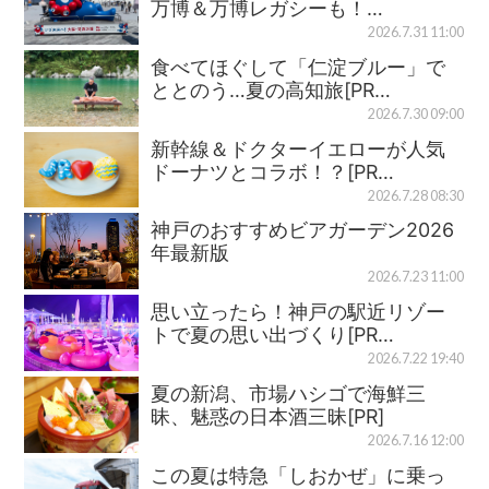
万博＆万博レガシーも！…
2026.7.31 11:00
食べてほぐして「仁淀ブルー」で
ととのう…夏の高知旅[PR…
2026.7.30 09:00
新幹線＆ドクターイエローが人気
ドーナツとコラボ！？[PR…
2026.7.28 08:30
神戸のおすすめビアガーデン2026
年最新版
2026.7.23 11:00
思い立ったら！神戸の駅近リゾー
トで夏の思い出づくり[PR…
2026.7.22 19:40
夏の新潟、市場ハシゴで海鮮三
昧、魅惑の日本酒三昧[PR]
2026.7.16 12:00
この夏は特急「しおかぜ」に乗っ