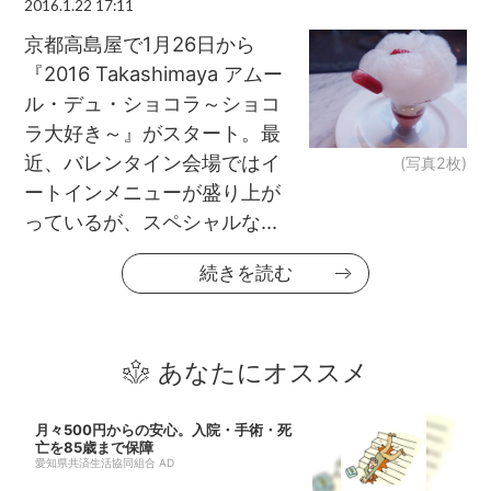
2016.1.22 17:11
京都高島屋で1月26日から
『2016 Takashimaya アムー
ル・デュ・ショコラ～ショコ
ラ大好き～』がスタート。最
近、バレンタイン会場ではイ
(写真2枚)
ートインメニューが盛り上が
っているが、スペシャルな...
続きを読む
あなたにオススメ
月々500円からの安心。入院・手術・死
亡を85歳まで保障
愛知県共済生活協同組合 AD