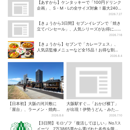
っぱり3種が登場
【あすから】ケンタッキーで「100円ドリンク
企画」、S・M・Lの全サイズ対象！最大240円
お得に
2026.7.27
【きょうから3日間】セブンイレブンで「焼き
立てパンセール」、人気シリーズがお得に…チ
ョコクッキーも対象
2026.7.18
【きょうから】セブンで「カレーフェス」、
人気店監修メニューなど全15品！お得な割引
キャンペーンは2週間だけ
2026.8.4
【日本初】大阪の河川敷に
大阪駅すぐ…「おかげ横丁」
「屋台」、ラーメン・焼肉・
が出現！伊勢うどん・みたら
しゃぶしゃぶ・カフェまで…
しだんご・かき氷など、名物
2026.8.6
2026.7.10
22店舗がオープン
グルメが集結
【3日間】モロゾフ「復活してほしい」No.1ス
イーツ、2万3865票から選ばれた名作を限定