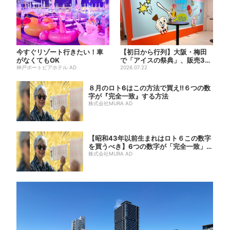
今すぐリゾート行きたい！車
【初日から行列】大阪・梅田
がなくてもOK
で「アイスの祭典」、販売30
神戸ポートピアホテル AD
分で完売…“ほうせき箱”の...
2026.07.22
８月のロト6はこの方法で買え!!６つの数
字が『完全一致』する方法
株式会社MURA AD
【昭和43年以前生まれはロト６この数字
を買うべき】6つの数字が「完全一致」す
る方...
株式会社MURA AD