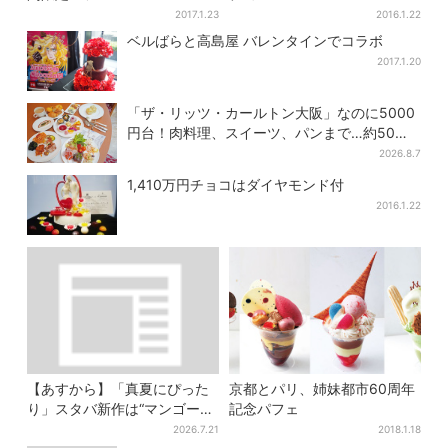
2017.1.23
2016.1.22
ベルばらと高島屋 バレンタインでコラボ
2017.1.20
「ザ・リッツ・カールトン大阪」なのに5000
円台！肉料理、スイーツ、パンまで…約50種
類が食べ放題
2026.8.7
1,410万円チョコはダイヤモンド付
2016.1.22
【あすから】「真夏にぴった
京都とパリ、姉妹都市60周年
り」スタバ新作は“マンゴー×
記念パフェ
オレンジ”、果肉ごろっと…さ
2026.7.21
2018.1.18