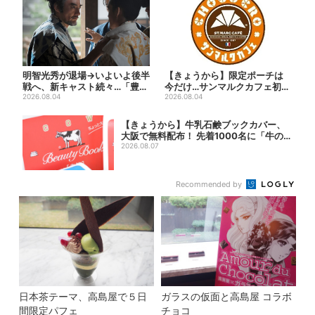
明智光秀が退場→いよいよ後半
【きょうから】限定ポーチは
戦へ、新キャスト続々…「豊臣
今だけ…サンマルクカフェ初の
兄弟！」振り返り＆第30...
2026.08.04
「夏福袋」、実質無料でレア...
2026.08.04
【きょうから】牛乳石鹸ブックカバー、
大阪で無料配布！ 先着1000名に「牛の
カー...
2026.08.07
Recommended by
日本茶テーマ、高島屋で５日
ガラスの仮面と高島屋 コラボ
間限定パフェ
チョコ