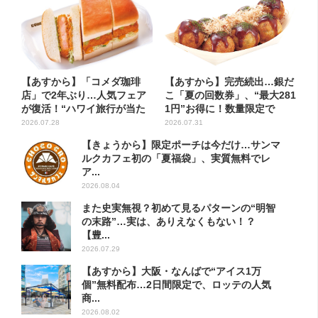
【あすから】「コメダ珈琲
【あすから】完売続出…銀だ
店」で2年ぶり…人気フェア
こ「夏の回数券」、“最大281
が復活！“ハワイ旅行が当た
1円”お得に！数量限定で
る”...
2026.07.28
2026.07.31
【きょうから】限定ポーチは今だけ…サンマ
ルクカフェ初の「夏福袋」、実質無料でレ
ア...
2026.08.04
また史実無視？初めて見るパターンの“明智
の末路”…実は、ありえなくもない！？
【豊...
2026.07.29
【あすから】大阪・なんばで“アイス1万
個”無料配布…2日間限定で、ロッテの人気
商...
2026.08.02