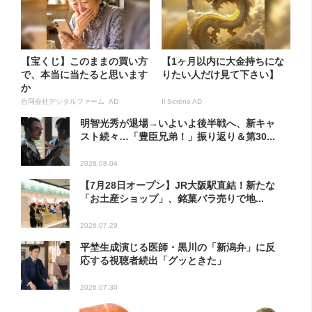
【宝くじ】このままの買い方
【1ヶ月以内に大金持ちにな
で、本当に当たると思います
りたい人だけ見て下さい】
か
合同会社デジタルファーム AD
Il Sereno AD
明智光秀が退場→いよいよ後半戦へ、新キャ
スト続々…「豊臣兄弟！」振り返り＆第30...
2026.08.04
【7月28日オープン】JR大阪駅直結！新たな
「お土産ショップ」、銘菓バラ売りで地...
2026.07.29
平埜生成演じる医師・黒川の「新潟弁」に反
応する視聴者続出「グッときた」
2026.07.30