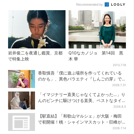
Recommended by
岩井俊二を夜通し鑑賞、京都
Q10なカノジョ 第14回 黒
で特集上映
木 華
2013.7.18
香取慎吾「僕に遊ぶ場所を作ってくれている
のかも」、異色バラエティ『しんごの芽』で
感じた読売テレビの“パンク精神”
2026.7.31
「イマジナリー直美じゃなくてよかった…」り
んのピンチに駆けつける直美、ベストなタイ
ミングに視聴者歓喜
2026.8.5
【駅直結】「和歌山マルシェ」が大阪・梅田
で初開催！桃・シャインマスカット・巨峰が
ずらり
2026.7.14