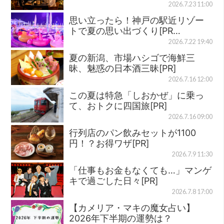
2026.7.23 11:00
思い立ったら！神戸の駅近リゾー
トで夏の思い出づくり[PR…
2026.7.22 19:40
夏の新潟、市場ハシゴで海鮮三
昧、魅惑の日本酒三昧[PR]
2026.7.16 12:00
この夏は特急「しおかぜ」に乗っ
て、おトクに四国旅[PR]
2026.7.16 09:00
行列店のパン飲みセットが1100
円！？お得ワザ[PR]
2026.7.9 11:30
「仕事もお金もなくても…」マンゲ
キで過ごした日々[PR]
2026.7.8 17:00
【カメリア・マキの魔女占い】
2026年下半期の運勢は？