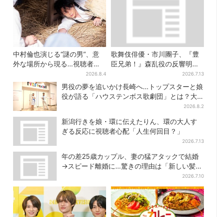
中村倫也演じる“謎の男”、意
歌舞伎俳優・市川團子、『豊
外な場所から現る…視聴者歓
臣兄弟！』森乱役の反響明か
喜「こんな登場シーンとは」
す「素顔の芝居が新鮮と…」
2026.8.4
2026.7.13
男役の夢を追いかけ長崎へ…トップスターと娘
役が語る「ハウステンボス歌劇団」とは？大
阪で初公演開催
2026.8.2
新潟行きを娘・環に伝えたりん、環の大人す
ぎる反応に視聴者心配「人生何回目？」
2026.7.13
年の差25歳カップル、妻の猛アタックで結婚
→スピード離婚に…驚きの理由は「新しい髪
型」
2026.7.10