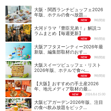
大阪・関西ランチビュッフェ2026
年版、ホテルの食べ放題…
NEW
9時間前
大河ドラマ『豊臣兄弟！』解説コ
ラムまとめ【毎週更新】
NEW
9時間前
大阪アフタヌーンティー2026年最
新版、編集部取材のおす…
NEW
9時間前
大阪スイーツビュッフェ・リスト
2026年版、ホテルで食べ…
NEW
9時間前
【大阪】おすすめの手土産2026
年、地元メディア取材の最…
NEW
2026.8.6 15:00
大阪ビアガーデン2026年版、注目
の食べ飲み放題をピック…