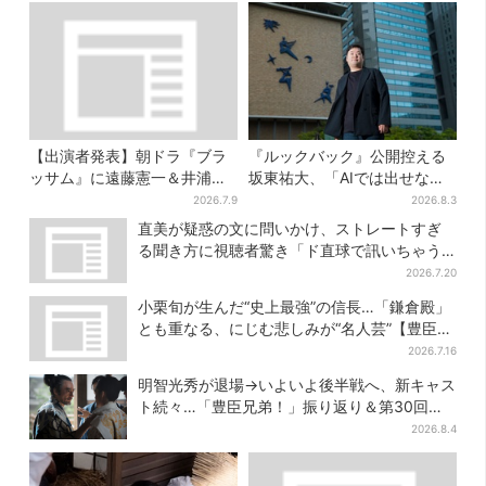
【出演者発表】朝ドラ『ブラ
『ルックバック』公開控える
ッサム』に遠藤憲一＆井浦
坂東祐大、「AIでは出せない
新、SNS期待の声「キャステ
質感がある」映画音楽へのこ
2026.7.9
2026.8.3
ィング神！」
だわり
直美が疑惑の文に問いかけ、ストレートすぎ
る聞き方に視聴者驚き「ド直球で訊いちゃう
んだ」
2026.7.20
小栗旬が生んだ“史上最強”の信長…「鎌倉殿」
とも重なる、にじむ悲しみが“名人芸”【豊臣兄
弟】
2026.7.16
明智光秀が退場→いよいよ後半戦へ、新キャス
ト続々…「豊臣兄弟！」振り返り＆第30回あ
らすじ
2026.8.4