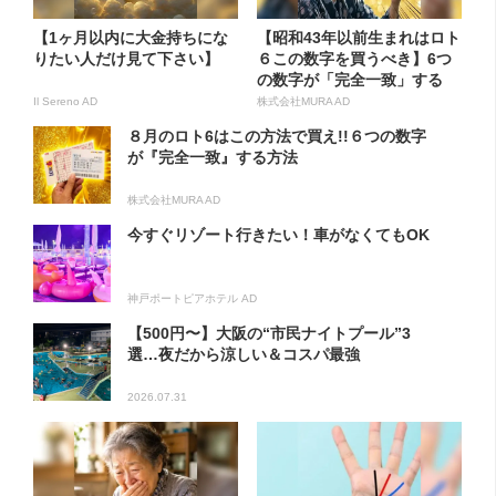
【1ヶ月以内に大金持ちにな
【昭和43年以前生まれはロト
りたい人だけ見て下さい】
６この数字を買うべき】6つ
の数字が「完全一致」する
方...
Il Sereno AD
株式会社MURA AD
８月のロト6はこの方法で買え!!６つの数字
が『完全一致』する方法
株式会社MURA AD
今すぐリゾート行きたい！車がなくてもOK
神戸ポートピアホテル AD
【500円〜】大阪の“市民ナイトプール”3
選…夜だから涼しい＆コスパ最強
2026.07.31