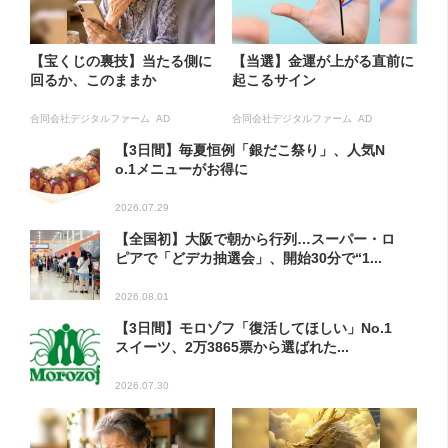
【宝くじの裏技】当たる側に
【当選】金運が上がる直前に
回るか、このままか
起こるサイン
合同会社デジタルファーム AD
合同会社デジタルファーム AD
【3日間】毎夏恒例「銀だこ祭り」、人気N
o.1メニューがお得に
2026.07.29
【全国初】大阪で朝から行列…スーパー・ロ
ピアで「どデカ抽選会」、開始30分で“1...
2026.08.01
【3日間】モロゾフ「復活してほしい」No.1
スイーツ、2万3865票から選ばれた...
2026.07.30