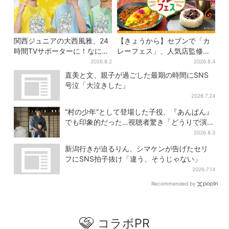
関西ジュニアの大西風雅、24
【きょうから】セブンで「カ
時間TVサポーターに！なにわ
レーフェス」、人気店監修メ
男子・藤原丈一郎からの応援
ニューなど全15品！お得な割
2026.8.2
2026.8.4
メッセージを告白
引キャンペーンは2週間だけ
直美と文、親子が過ごした最期の時間にSNS
号泣「大泣きした」
2026.7.24
“村の少年”として登場した子役、『あんぱん』
でも印象的だった…視聴者驚き「どうりで演技
上手だと」
2026.8.3
新潟行きが迫るりん、シマケンが告げたセリ
フにSNS拍子抜け「違う、そうじゃない」
2026.7.14
Recommended by
コラボPR