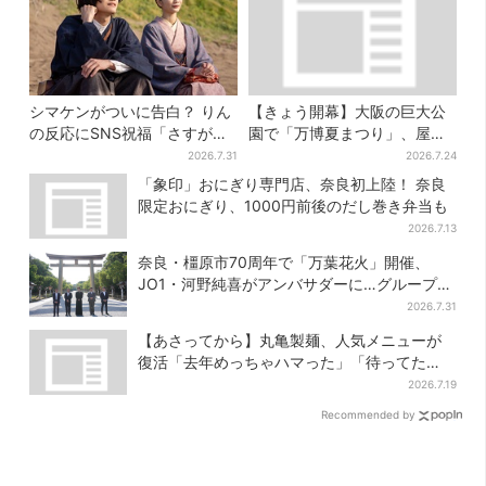
シマケンがついに告白？ りん
【きょう開幕】大阪の巨大公
の反応にSNS祝福「さすがに
園で「万博夏まつり」、屋台
伝わったよね？」
グルメ＆幻想的イルミネーシ
2026.7.31
2026.7.24
ョン…計27日間開催
「象印」おにぎり専門店、奈良初上陸！ 奈良
限定おにぎり、1000円前後のだし巻き弁当も
2026.7.13
奈良・橿原市70周年で「万葉花火」開催、
JO1・河野純喜がアンバサダーに…グループ楽
曲ともシンクロ
2026.7.31
【あさってから】丸亀製麺、人気メニューが
復活「去年めっちゃハマった」「待ってた
よ！」「夏の救世主」
2026.7.19
Recommended by