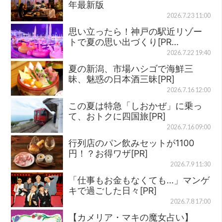
年最新版
2026.7.23 11:00
思い立ったら！神戸の駅近リゾー
トで夏の思い出づくり[PR…
2026.7.22 19:40
夏の新潟、市場ハシゴで海鮮三
昧、魅惑の日本酒三昧[PR]
2026.7.16 12:00
この夏は特急「しおかぜ」に乗っ
て、おトクに四国旅[PR]
2026.7.16 09:00
行列店のパン飲みセットが1100
円！？お得ワザ[PR]
2026.7.9 11:30
「仕事もお金もなくても…」マンゲ
キで過ごした日々[PR]
2026.7.8 17:00
【カメリア・マキの魔女占い】