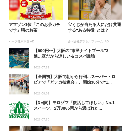
アマゾン1位「このお茶ガチ
宝くじが当たる人にだけ共通
です」噂のお茶
する“ある特徴”とは？
ハーブ健康本舗 AD
合同会社デジタルファーム AD
【500円〜】大阪の“市民ナイトプール”3
選…夜だから涼しい＆コスパ最強
2026.07.31
【全国初】大阪で朝から行列…スーパー・ロ
ピアで「どデカ抽選会」、開始30分で“1...
2026.08.01
【3日間】モロゾフ「復活してほしい」No.1
スイーツ、2万3865票から選ばれた...
2026.07.30