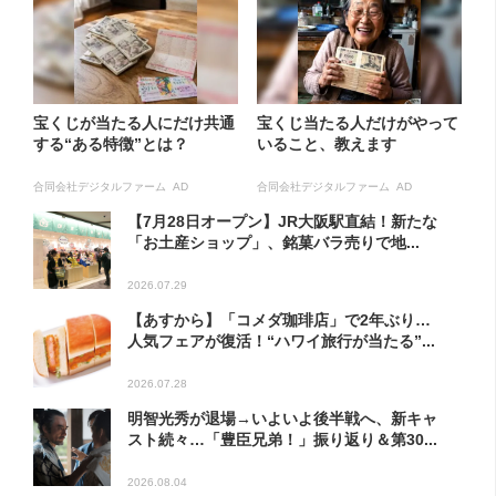
宝くじが当たる人にだけ共通
宝くじ当たる人だけがやって
する“ある特徴”とは？
いること、教えます
合同会社デジタルファーム AD
合同会社デジタルファーム AD
【7月28日オープン】JR大阪駅直結！新たな
「お土産ショップ」、銘菓バラ売りで地...
2026.07.29
【あすから】「コメダ珈琲店」で2年ぶり…
人気フェアが復活！“ハワイ旅行が当たる”...
2026.07.28
明智光秀が退場→いよいよ後半戦へ、新キャ
スト続々…「豊臣兄弟！」振り返り＆第30...
2026.08.04