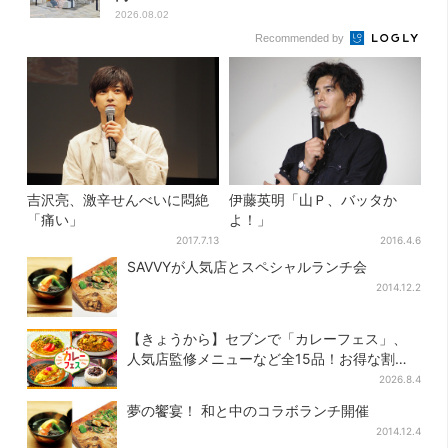
2026.08.02
Recommended by
吉沢亮、激辛せんべいに悶絶
伊藤英明「山Ｐ、バッタか
「痛い」
よ！」
2017.7.13
2016.4.6
SAVVYが人気店とスペシャルランチ会
2014.12.2
【きょうから】セブンで「カレーフェス」、
人気店監修メニューなど全15品！お得な割引
キャンペーンは2週間だけ
2026.8.4
夢の饗宴！ 和と中のコラボランチ開催
2014.12.4