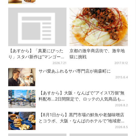
【あすから】「真夏にぴった
京都の激辛商店街で、激辛地
り」スタバ新作は“マンゴー×
獄に挑戦
オレンジ”、果肉ごろっと…さ
2026.7.21
2017.9.12
っぱり3種が登場
サバ愛あふれるサバ専門店が南森町に
2015.6.4
【あすから】大阪・なんばで“アイス1万個”無
料配布…2日間限定で、ロッテの人気商品もら
える
2026.8.2
【8月1日から】黒門市場の鮮魚や老舗味噌店
とコラボ、大阪・なんばのホテルで“地域密
着”の限定バーガー
2026.8.5