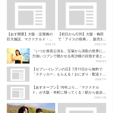
【あす開業】大阪・淀屋橋の
【初日から行列】大阪・梅田
巨大施設、マクドナルド・鶴
で「アイスの祭典」、販売30
丸うどん…グルメ充実！“500
分で完売…“ほうせき箱”の限定
2026.7.8
2026.7.22
円前後ランチ”も叶う
メニューも
「いつか座長公演を」宝塚から演歌の世界に…
力強いコブシで聴かせる有沙瞳の目指す道と
は
2026.8.5
【セブン‐イレブンの日】7月11日から無料で
「ステッカー」もらえる！おにぎり・配送ト
ラックなど全4種…店頭で先着100枚
2026.7.11
【あすオープン】16年ぶり…「マクドナル
ド」が大阪・本町に帰ってくる！駅から徒歩1
分＆23時まで
2026.7.28