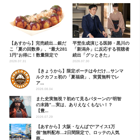
【あすから】完売続出…銀だ
平埜生成演じる医師・黒川の
こ「夏の回数券」、“最大281
「新潟弁」に反応する視聴者
1円”お得に！数量限定で
続出「グッときた」
2026.07.31
2026.07.30
【きょうから】限定ポーチは今だけ…サンマ
ルクカフェ初の「夏福袋」、実質無料でレ
ア...
2026.08.04
また史実無視？初めて見るパターンの“明智
の末路”…実は、ありえなくもない！？
【豊...
2026.07.29
【あすから】大阪・なんばで“アイス1万
個”無料配布…2日間限定で、ロッテの人気
商...