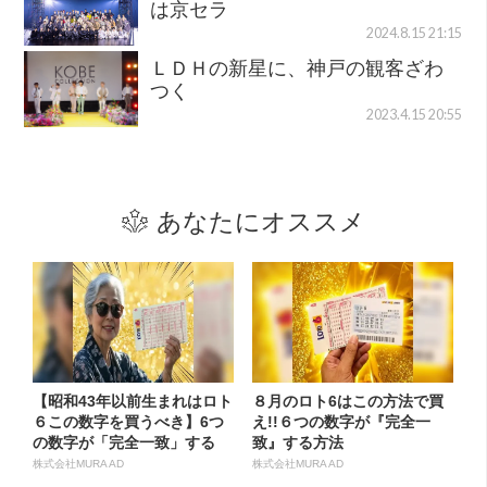
は京セラ
2024.8.15 21:15
ＬＤＨの新星に、神戸の観客ざわ
つく
2023.4.15 20:55
あなたにオススメ
【昭和43年以前生まれはロト
８月のロト6はこの方法で買
６この数字を買うべき】6つ
え!!６つの数字が『完全一
の数字が「完全一致」する
致』する方法
方...
株式会社MURA AD
株式会社MURA AD