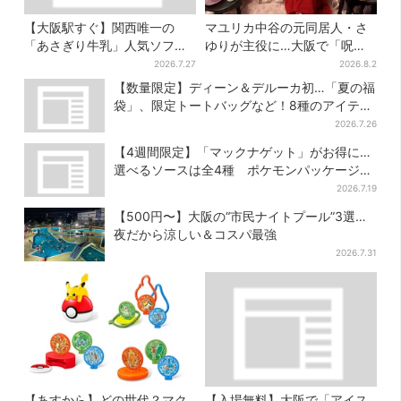
【大阪駅すぐ】関西唯一の
マユリカ中谷の元同居人・さ
「あさぎり牛乳」人気ソフト
ゆりが主役に…大阪で「呪物
クリームが進化…ここだけの
展」開催、コンセプトは“呪物
2026.7.27
2026.8.2
新メニューも仲間入り
たちのお茶会”
【数量限定】ディーン＆デルーカ初…「夏の福
袋」、限定トートバッグなど！8種のアイテム
が勢ぞろい
2026.7.26
【4週間限定】「マックナゲット」がお得に…
選べるソースは全4種 ポケモンパッケージは
今だけ
2026.7.19
【500円〜】大阪の“市民ナイトプール”3選…
夜だから涼しい＆コスパ最強
2026.7.31
【あすから】どの世代？マク
【入場無料】大阪で「アイス