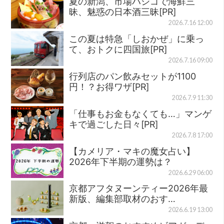
夏の新潟、市場ハシゴで海鮮三
昧、魅惑の日本酒三昧[PR]
2026.7.16 12:00
この夏は特急「しおかぜ」に乗っ
て、おトクに四国旅[PR]
2026.7.16 09:00
行列店のパン飲みセットが1100
円！？お得ワザ[PR]
2026.7.9 11:30
「仕事もお金もなくても…」マンゲ
キで過ごした日々[PR]
2026.7.8 17:00
【カメリア・マキの魔女占い】
2026年下半期の運勢は？
2026.6.29 06:00
京都アフタヌーンティー2026年最
新版、編集部取材のおす…
2026.6.19 13:00