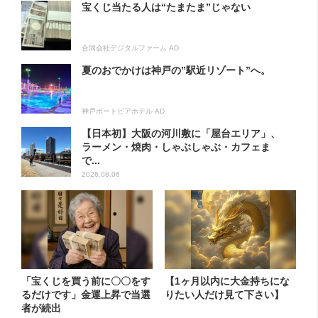
宝くじ当たる人は“たまたま”じゃない
合同会社デジタルファーム AD
夏のおでかけは神戸の”駅近リゾート”へ。
神戸ポートピアホテル AD
【日本初】大阪の河川敷に「屋台エリア」、
ラーメン・焼肉・しゃぶしゃぶ・カフェま
で...
2026.08.06
「宝くじを買う前に〇〇をす
【1ヶ月以内に大金持ちにな
るだけです」金運上昇で当選
りたい人だけ見て下さい】
者が続出