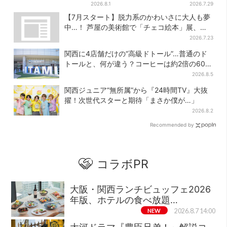
グッズ化！大阪・梅田だけの
ップ」、銘菓バラ売りで地元
2026.8.1
2026.7.29
新商品が登場
民の“おやつ調達”にも
【7月スタート】脱力系のかわいさに大人も夢
中…！ 芦屋の美術館で「チェコ絵本」展、老
舗文具メーカーのグッズにも注目
2026.7.23
関西に4店舗だけの“高級ドトール”…普通のド
トールと、何が違う？コーヒーは約2倍の600
円
2026.8.5
関西ジュニア“無所属”から『24時間TV』大抜
擢！次世代スターと期待「まさか僕が…」
2026.8.2
Recommended by
コラボPR
大阪・関西ランチビュッフェ2026
年版、ホテルの食べ放題…
NEW
2026.8.7 14:00