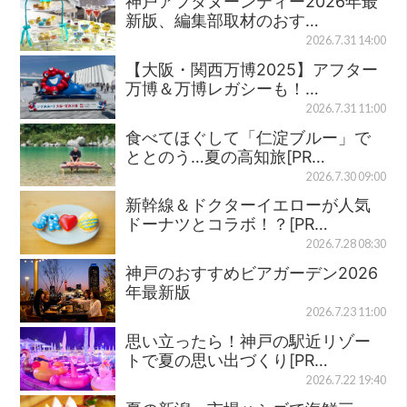
神戸アフタヌーンティー2026年最
新版、編集部取材のおす…
2026.7.31 14:00
【大阪・関西万博2025】アフター
万博＆万博レガシーも！…
2026.7.31 11:00
食べてほぐして「仁淀ブルー」で
ととのう…夏の高知旅[PR…
2026.7.30 09:00
新幹線＆ドクターイエローが人気
ドーナツとコラボ！？[PR…
2026.7.28 08:30
神戸のおすすめビアガーデン2026
年最新版
2026.7.23 11:00
思い立ったら！神戸の駅近リゾー
トで夏の思い出づくり[PR…
2026.7.22 19:40