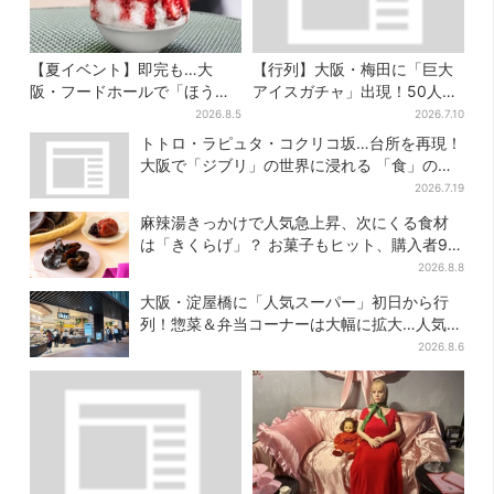
【夏イベント】即完も…大
【行列】大阪・梅田に「巨大
阪・フードホールで「ほうせ
アイスガチャ」出現！50人以
き箱」の“限定かき氷”が復
上が列…初日は即終了、残る
2026.8.5
2026.7.10
活！一夜限りの盆踊りも
開催日は？
トトロ・ラピュタ・コクリコ坂…台所を再現！
大阪で「ジブリ」の世界に浸れる 「食」の展
示とは？
2026.7.19
麻辣湯きっかけで人気急上昇、次にくる食材
は「きくらげ」？ お菓子もヒット、購入者9割
超が女性
2026.8.8
大阪・淀屋橋に「人気スーパー」初日から行
列！惣菜＆弁当コーナーは大幅に拡大…人気商
品は？
2026.8.6