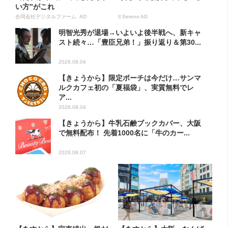
い方”がこれ
合同会社デジタルファーム AD
Il Sereno AD
明智光秀が退場→いよいよ後半戦へ、新キャ
スト続々…「豊臣兄弟！」振り返り＆第30...
2026.08.04
【きょうから】限定ポーチは今だけ…サンマ
ルクカフェ初の「夏福袋」、実質無料でレ
ア...
2026.08.04
【きょうから】牛乳石鹸ブックカバー、大阪
で無料配布！ 先着1000名に「牛のカー...
2026.08.07