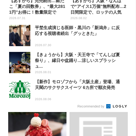
【あすから】完売続出…銀だ
【あすから】大阪・なんば
こ「夏の回数券」、“最大281
で“アイス1万個”無料配布…2
1円”お得に！数量限定で
日間限定で、ロッテの人気
商...
2026.07.31
2026.08.02
平埜生成演じる医師・黒川の「新潟弁」に反
応する視聴者続出「グッときた」
2026.07.30
【きょうから】大阪・天王寺で「てんしば夏
祭り」、縁日や盆踊り…涼しいスプラッシ
ュ...
2026.08.01
【新作】モロゾフから「大阪土産」登場、通
天閣のサクサクスイーツ 6カ所で順次発売
2026.08.06
Recommended by