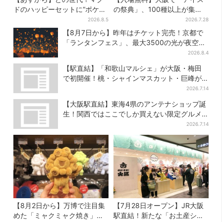
ドのハッピーセットに“ポケモ
の祭典」、100種以上が集
ンおもちゃ”、歴代30匹に「懐
結！グッズ＆タダ券が当たる
2026.8.5
2026.7.28
かしい」と喜びの声
巨大ガチャも
【8月7日から】昨年はチケット完売！京都で
「ランタンフェス」、最大3500の光が夜空
に…会場には縁日も
2026.8.4
【駅直結】「和歌山マルシェ」が大阪・梅田
で初開催！桃・シャインマスカット・巨峰が
ずらり
2026.7.14
【大阪駅直結】東海4県のアンテナショップ誕
生！関西ではここでしか買えない限定グルメ
も
2026.7.14
【8月2日から】万博で注目集
【7月28日オープン】JR大阪
めた「ミャクミャク焼き」初
駅直結！新たな「お土産ショ