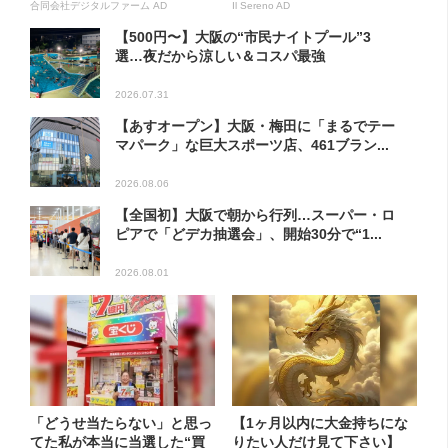
合同会社デジタルファーム AD
Il Sereno AD
【500円〜】大阪の“市民ナイトプール”3
選…夜だから涼しい＆コスパ最強
2026.07.31
【あすオープン】大阪・梅田に「まるでテー
マパーク」な巨大スポーツ店、461ブラン...
2026.08.06
【全国初】大阪で朝から行列…スーパー・ロ
ピアで「どデカ抽選会」、開始30分で“1...
2026.08.01
「どうせ当たらない」と思っ
【1ヶ月以内に大金持ちにな
てた私が本当に当選した“買
りたい人だけ見て下さい】