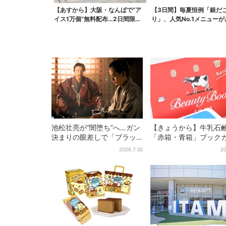
【あすから】大阪・なんばで“ア
【3日間】毎夏恒例「銀だ
イス1万個”無料配布…2日間限定
り」、人気No.1メニュー
で、ロッテの人気商...
池松壮亮が“闇堕ち”へ…ガン
【きょうから】牛乳石
決まりの眼差しで「ブラッ
「赤箱・青箱」ブック
ク秀吉がログイン」【豊臣
ー、大阪で無料配布！ 
2026.7.30
20
兄弟】
1000名に「牛のカード