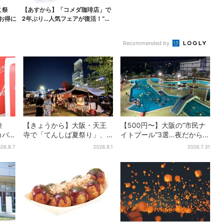
こ祭
【あすから】「コメダ珈琲店」で
がお得に
2年ぶり…人気フェアが復活！“ハ
ワイ旅行が当たる”...
Recommended by
鹸
【きょうから】大阪・天王
【500円〜】大阪の“市民ナ
カバ
寺で「てんしば夏祭り」、
イトプール”3選…夜だから涼
先着
縁日や盆踊り…涼しいスプラ
しい＆コスパ最強
26.8.7
2026.8.1
2026.7.31
」も
ッシュタイムも！2日間だけ