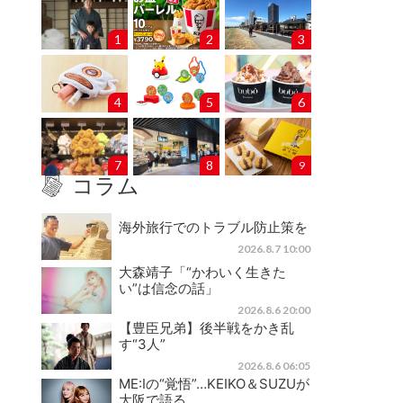
1
2
3
4
5
6
7
8
9
コラム
海外旅行でのトラブル防止策を
2026.8.7 10:00
大森靖子「“かわいく生きた
い”は信念の話」
2026.8.6 20:00
【豊臣兄弟】後半戦をかき乱
す“3人”
2026.8.6 06:05
ME:Iの“覚悟”…KEIKO＆SUZUが
大阪で語る