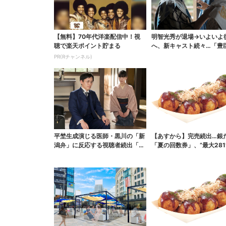
【無料】70年代洋楽配信中！視
明智光秀が退場→いよいよ
聴で楽天ポイント貯まる
へ、新キャスト続々…「豊
弟！」振り返り＆第30...
PR(Rチャンネル)
平埜生成演じる医師・黒川の「新
【あすから】完売続出…銀
潟弁」に反応する視聴者続出「グ
「夏の回数券」、“最大281
ッときた」
得に！数量限定で