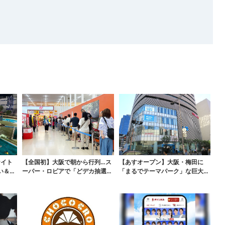
ナイト
【全国初】大阪で朝から行列…ス
【あすオープン】大阪・梅田に
い＆コ
ーパー・ロピアで「どデカ抽選
「まるでテーマパーク」な巨大ス
会」、開始30分で“1...
ポーツ店、461ブラン...