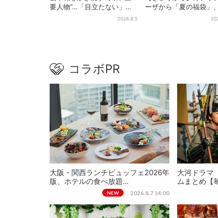
要人物”…「目立たない」主
ーザから「夏の福袋」
人公・仲野太賀も、モブキ
質無料…？値段以上の
2026.8.5
20
ャラ→覚醒へ【豊臣兄弟】
＆限定アイテム付き
コラボPR
大阪・関西ランチビュッフェ2026年
大河ドラマ
版、ホテルの食べ放題…
ムまとめ【
2026.8.7 14:00
NEW