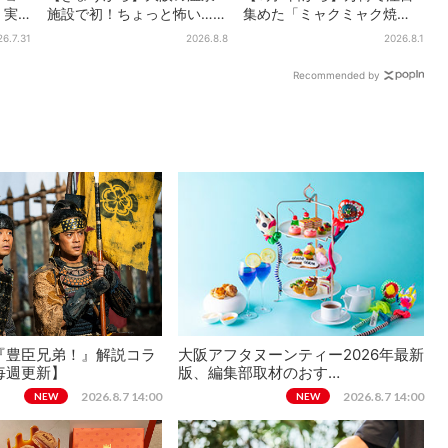
、実
施設で初！ちょっと怖い…？
集めた「ミャクミャク焼
食事券
体験型イベント、限定グル
き」初グッズ化！大阪・梅
26.7.31
2026.8.8
2026.8.1
メ＆盆踊りも
田だけの新商品が登場
Recommended by
『豊臣兄弟！』解説コラ
大阪アフタヌーンティー2026年最新
毎週更新】
版、編集部取材のおす…
2026.8.7 14:00
2026.8.7 14:00
NEW
NEW