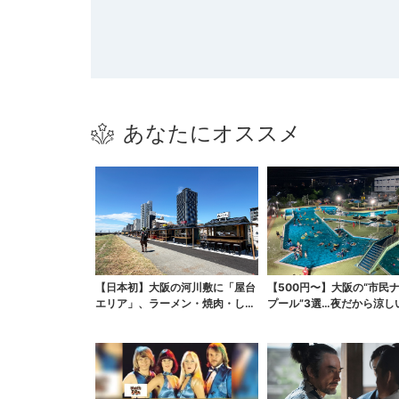
あなたにオススメ
【日本初】大阪の河川敷に「屋台
【500円〜】大阪の“市民
エリア」、ラーメン・焼肉・しゃ
プール”3選…夜だから涼し
ぶしゃぶ・カフェまで...
スパ最強