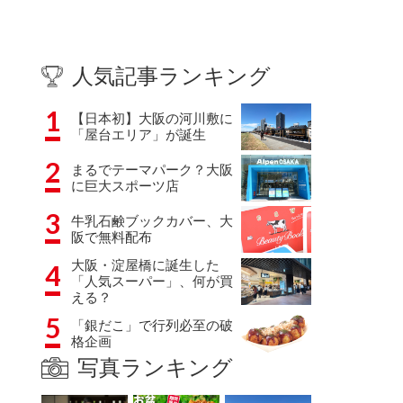
人気記事ランキング
1
【日本初】大阪の河川敷に
「屋台エリア」が誕生
2
まるでテーマパーク？大阪
に巨大スポーツ店
3
牛乳石鹸ブックカバー、大
阪で無料配布
大阪・淀屋橋に誕生した
4
「人気スーパー」、何が買
える？
5
「銀だこ」で行列必至の破
格企画
写真ランキング