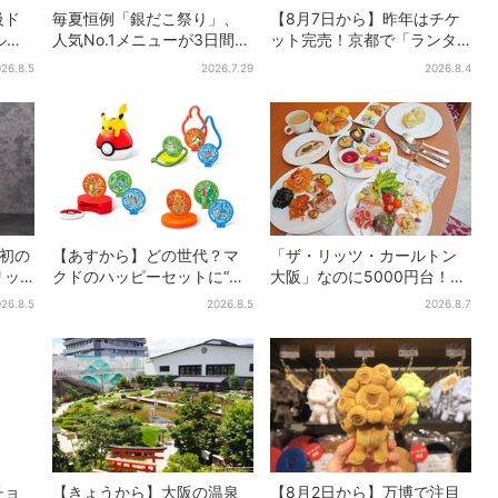
級ド
毎夏恒例「銀だこ祭り」、
【8月7日から】昨年はチケ
ル
人気No.1メニューが3日間だ
ット完売！京都で「ランタ
ーは
けお得に
ンフェス」、最大3500の光
26.8.5
2026.7.29
2026.8.4
が夜空に…会場には縁日も
”初の
【あすから】どの世代？マ
「ザ・リッツ・カールトン
リッ
クドのハッピーセットに“ポ
大阪」なのに5000円台！肉
衝撃
ケモンおもちゃ”、歴代30匹
料理、スイーツ、パンまで…
26.8.5
2026.8.5
2026.8.7
ーバー
に「懐かしい」と喜びの声
約50種類が食べ放題
チョ
【きょうから】大阪の温泉
【8月2日から】万博で注目