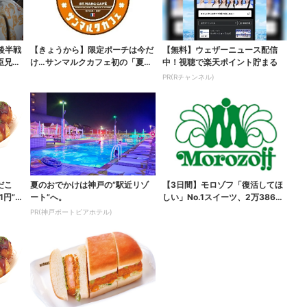
後半戦
【きょうから】限定ポーチは今だ
【無料】ウェザーニュース配信
臣兄
け…サンマルクカフェ初の「夏福
中！視聴で楽天ポイント貯まる
袋」、実質無料でレア...
PR(Rチャンネル)
だこ
夏のおでかけは神戸の”駅近リゾ
【3日間】モロゾフ「復活してほ
1円”お
ート”へ。
しい」No.1スイーツ、2万3865
票から選ばれた...
PR(神戸ポートピアホテル)