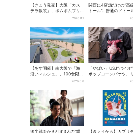
【きょう発売】大阪「カス
関西に4店舗だけの“高
テラ銀装」、ポムポムプリ
トール”…普通のドトー
ンと初コラボ 紙袋まで限
と、何が違う？コーヒ
2026.8.1
20
定デザインに
約2倍の600円
【あす開催】南大阪で「海
「やばい」USJ“バイオ
沿いマルシェ」、100食限定
ポップコーンバケツ、
「たこ飯」のふるまい＆キ
カーが背中に張りつく
2026.8.6
20
ッズ縁日も
デザインに騒然…フレ
にも反応
後半戦をかき乱す3人の“重
【きょうから】カプリ