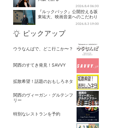
2026.8.4 06:30
『ルックバック』公開控える坂
東祐大、映画音楽へのこだわり
2026.8.3 19:00
ピックアップ
ウラなんばで、どこ行こか〜？
関西のすてき発見！SAVVY
拡散希望！話題のおもしろネタ
関西のヴィーガン・グルテンフ
リー
特別なレストランを予約