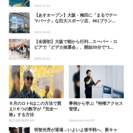
2026.07.31
【あすオープン】大阪・梅田に「まるでテー
マパーク」な巨大スポーツ店、461ブラン...
2026.08.06
【全国初】大阪で朝から行列…スーパー・ロ
ピアで「どデカ抽選会」、開始30分で“1...
2026.08.01
８月のロト6はこの方法で買
事例から学ぶ『特権アクセス
え!!６つの数字が『完全一
管理』
致』する方法
株式会社MURA AD
KeeperSecurity AD
明智光秀が退場→いよいよ後半戦へ、新キャ