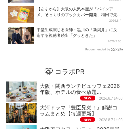
【あすから】大阪の人気本屋が「パインア
メ」そっくりのブックカバー開発、梅田で先
行販売
2026.8.4
平埜生成演じる医師・黒川の「新潟弁」に反
応する視聴者続出「グッときた」
2026.7.30
Recommended by
コラボPR
大阪・関西ランチビュッフェ2026
年版、ホテルの食べ放題…
NEW
2026.8.7 14:00
大河ドラマ『豊臣兄弟！』解説コ
ラムまとめ【毎週更新】
NEW
2026.8.7 14:00