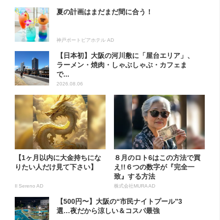
夏の計画はまだまだ間に合う！
神戸ポートピアホテル AD
【日本初】大阪の河川敷に「屋台エリア」、
ラーメン・焼肉・しゃぶしゃぶ・カフェま
で...
2026.08.06
【1ヶ月以内に大金持ちにな
８月のロト6はこの方法で買
りたい人だけ見て下さい】
え!!６つの数字が『完全一
致』する方法
Il Sereno AD
株式会社MURA AD
【500円〜】大阪の“市民ナイトプール”3
選…夜だから涼しい＆コスパ最強