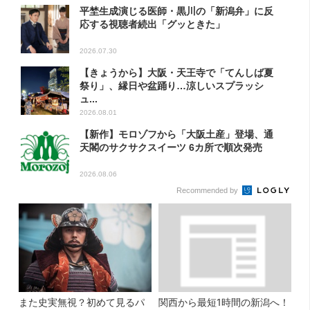
平埜生成演じる医師・黒川の「新潟弁」に反
応する視聴者続出「グッときた」
2026.07.30
【きょうから】大阪・天王寺で「てんしば夏
祭り」、縁日や盆踊り…涼しいスプラッシ
ュ...
2026.08.01
【新作】モロゾフから「大阪土産」登場、通
天閣のサクサクスイーツ 6カ所で順次発売
2026.08.06
Recommended by
また史実無視？初めて見るパ
関西から最短1時間の新潟へ！