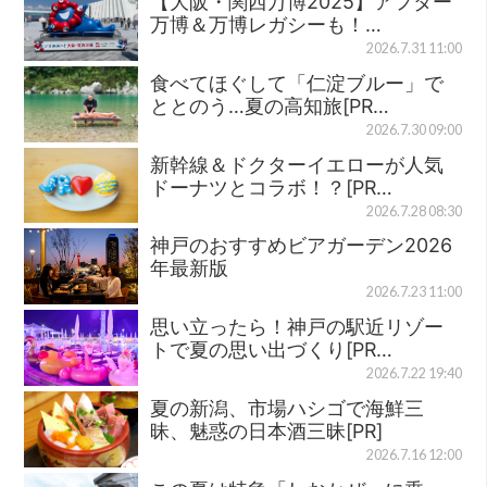
【大阪・関西万博2025】アフター
万博＆万博レガシーも！…
2026.7.31 11:00
食べてほぐして「仁淀ブルー」で
ととのう…夏の高知旅[PR…
2026.7.30 09:00
新幹線＆ドクターイエローが人気
ドーナツとコラボ！？[PR…
2026.7.28 08:30
神戸のおすすめビアガーデン2026
年最新版
2026.7.23 11:00
思い立ったら！神戸の駅近リゾー
トで夏の思い出づくり[PR…
2026.7.22 19:40
夏の新潟、市場ハシゴで海鮮三
昧、魅惑の日本酒三昧[PR]
2026.7.16 12:00