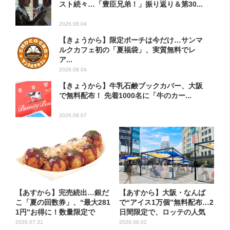
スト続々…「豊臣兄弟！」振り返り＆第30...
2026.08.04
【きょうから】限定ポーチは今だけ…サンマ
ルクカフェ初の「夏福袋」、実質無料でレ
ア...
2026.08.04
【きょうから】牛乳石鹸ブックカバー、大阪
で無料配布！ 先着1000名に「牛のカー...
2026.08.07
【あすから】完売続出…銀だ
【あすから】大阪・なんば
こ「夏の回数券」、“最大281
で“アイス1万個”無料配布…2
1円”お得に！数量限定で
日間限定で、ロッテの人気
商...
2026.07.31
2026.08.02