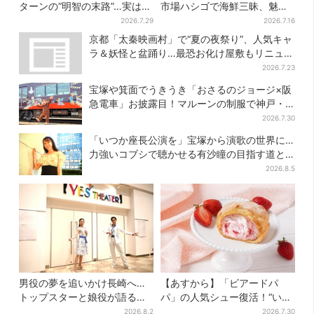
ターンの“明智の末路”…実は、
市場ハシゴで海鮮三昧、魅惑
ありえなくもない！？【豊臣
の日本酒、発酵グルメも
2026.7.29
2026.7.16
兄弟】
京都「太秦映画村」で“夏の夜祭り”、人気キャ
ラ＆妖怪と盆踊り…最恐お化け屋敷もリニュー
アル
2026.7.23
宝塚や箕面でうきうき「おさるのジョージ×阪
急電車」お披露目！マルーンの制服で神戸・
宝塚・京都各線に添乗
2026.7.30
「いつか座長公演を」宝塚から演歌の世界に…
力強いコブシで聴かせる有沙瞳の目指す道と
は
2026.8.5
男役の夢を追いかけ長崎へ…
【あすから】「ビアードパ
トップスターと娘役が語る
パ」の人気シュー復活！“いち
「ハウステンボス歌劇団」と
ご×チーズケーキ”「待ってま
2026.8.2
2026.7.30