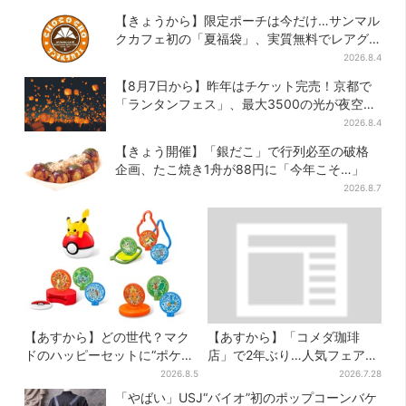
は？大阪で初公演開催
した」とSNSで大歓喜
【きょうから】限定ポーチは今だけ…サンマル
クカフェ初の「夏福袋」、実質無料でレアグ
ッズが手に入る
2026.8.4
【8月7日から】昨年はチケット完売！京都で
「ランタンフェス」、最大3500の光が夜空
に…会場には縁日も
2026.8.4
【きょう開催】「銀だこ」で行列必至の破格
企画、たこ焼き1舟が88円に「今年こそ…」
2026.8.7
【あすから】どの世代？マク
【あすから】「コメダ珈琲
ドのハッピーセットに“ポケモ
店」で2年ぶり…人気フェアが
ンおもちゃ”、歴代30匹に「懐
復活！“ハワイ旅行が当た
2026.8.5
2026.7.28
かしい」と喜びの声
る”キャンペーンも
「やばい」USJ“バイオ”初のポップコーンバケ