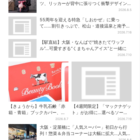
ツ、リッカーが背中に張りつく衝撃デザイン
に騒然…フレーバーにも反応
2026.8.5
55周年を迎える特急「しおかぜ」に乗っ
て……割引きっぷで、松山・道後温泉と南予を
満喫【大阪から愛媛へおトク旅】
2026.7.16
【駅直結】大阪・なんばで“焼きたてワッフ
ル”…可愛すぎる“くまちゃんアイス”と一緒に
2026.7.10
【きょうから】牛乳石鹸「赤
【4週間限定】「マックナゲッ
箱・青箱」ブックカバー、大
ト」がお得に…選べるソース
阪で無料配布！ 先着1000名
は全4種 ポケモンパッケージ
2026.8.7
2026.7.19
に「牛のカード」も
は今だけ
大阪・淀屋橋に「人気スーパー」初日から行
列！惣菜＆弁当コーナーは大幅に拡大…人気商
品は？
2026.8.6