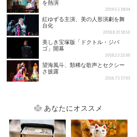
を熱演
2019.5.5 18:04
紅ゆずる主演、美の人形演劇を舞
台化
2018.8.31 18:50
美しき宝塚版「ドクトル・ジバ
ゴ」開幕
2018.2.5 22:00
望海風斗、類稀な歌声とセクシー
さ披露
2016.7.5 17:03
あなたにオススメ