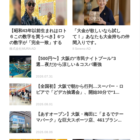
【昭和43年以前生まれはロト
「大金が欲しいなら試し
６この数字を買うべき】6つ
て！」あなたも大金持ちの仲
の数字が「完全一致」する
間入りです。
方...
株式会社MURA AD
Il Sereno AD
【500円〜】大阪の“市民ナイトプール”3
選…夜だから涼しい＆コスパ最強
2026.07.31
【全国初】大阪で朝から行列…スーパー・ロ
ピアで「どデカ抽選会」、開始30分で“1...
2026.08.01
【あすオープン】大阪・梅田に「まるでテー
マパーク」な巨大スポーツ店、461ブラン...
2026.08.06