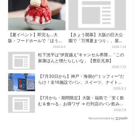
【夏イベント】即完も…大
【きょう開幕】大阪の巨大公
阪・フードホールで「ほうせ
園で「万博夏まつり」、屋台
き箱」の“限定かき氷”が復
グルメ＆幻想的イルミネーシ
2026.8.5
2026.7.24
活！一夜限りの盆踊りも
ョン…計27日間開催
松下洸平は“伊賀越え”キャンセル界隈…「この
家康ほんと憎たらしいな」【豊臣兄弟】
2026.7.23
【7月30日から】神戸・海側が“ミッフィー”だ
らけ！全16施設でパン、スイーツ、ナイトマ
ーケットも
2026.8.3
【7月から・期間限定】大阪・福島で「安く飲
む＆食べる」お得ワザ → 行列店のパン飲みセ
ット1100円など……人気店から4選
2026.7.9
Recommended by