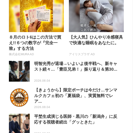
８月のロト6はこの方法で買
【大人気】ひんやり冷感寝具
え!!６つの数字が『完全一
で快適な睡眠をあなたに。
致』する方法
株式会社MURA AD
アイリスプラザ AD
明智光秀が退場→いよいよ後半戦へ、新キャ
スト続々…「豊臣兄弟！」振り返り＆第30...
2026.08.04
【きょうから】限定ポーチは今だけ…サンマ
ルクカフェ初の「夏福袋」、実質無料でレ
ア...
2026.08.04
平埜生成演じる医師・黒川の「新潟弁」に反
応する視聴者続出「グッときた」