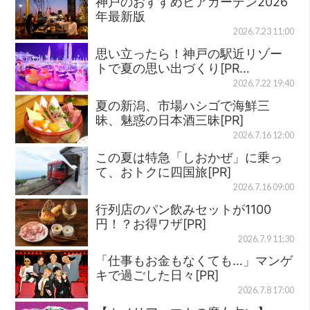
神戸のおすすめビアガーデン2026
年最新版
2026.7.23 11:00
思い立ったら！神戸の駅近リゾー
トで夏の思い出づくり[PR…
2026.7.22 19:40
夏の新潟、市場ハシゴで海鮮三
昧、魅惑の日本酒三昧[PR]
2026.7.16 12:00
この夏は特急「しおかぜ」に乗っ
て、おトクに四国旅[PR]
2026.7.16 09:00
行列店のパン飲みセットが1100
円！？お得ワザ[PR]
2026.7.9 11:30
「仕事もお金もなくても…」マンゲ
キで過ごした日々[PR]
2026.7.8 17:00