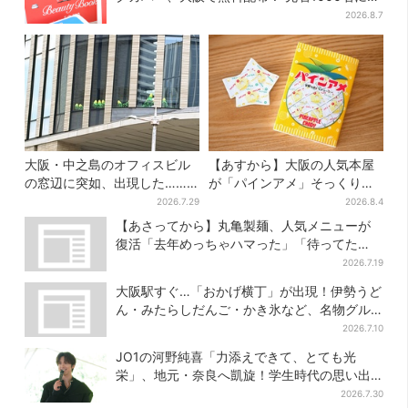
「牛のカード」も
2026.8.7
大阪・中之島のオフィスビル
【あすから】大阪の人気本屋
の窓辺に突如、出現した……
が「パインアメ」そっくりの
巨大インコ「何かいる」「朝
ブックカバー開発、梅田で先
2026.7.29
2026.8.4
からビビった」、その正体と
行販売
【あさってから】丸亀製麺、人気メニューが
は？
復活「去年めっちゃハマった」「待ってた
よ！」「夏の救世主」
2026.7.19
大阪駅すぐ…「おかげ横丁」が出現！伊勢うど
ん・みたらしだんご・かき氷など、名物グル
メが集結
2026.7.10
JO1の河野純喜「力添えできて、とても光
栄」、地元・奈良へ凱旋！学生時代の思い出
エピソードも
2026.7.30