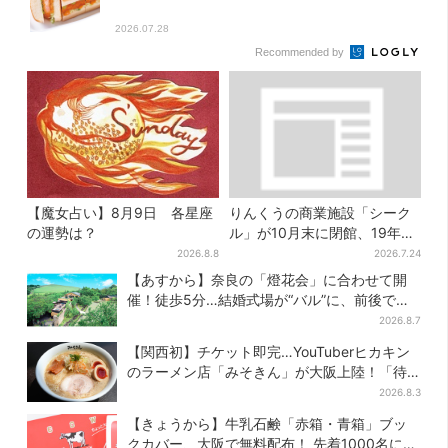
2026.07.28
Recommended by
【魔女占い】8月9日 各星座
りんくうの商業施設「シーク
の運勢は？
ル」が10月末に閉館、19年の
歴史に幕…南大阪民に衝撃は
2026.8.8
2026.7.24
しる
【あすから】奈良の「燈花会」に合わせて開
催！徒歩5分…結婚式場が“バル”に、前後で食
事が楽しめる
2026.8.7
【関西初】チケット即完…YouTuberヒカキン
のラーメン店「みそきん」が大阪上陸！「待
ってました」と話題
2026.8.3
【きょうから】牛乳石鹸「赤箱・青箱」ブッ
クカバー、大阪で無料配布！ 先着1000名に