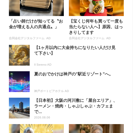
「占い師だけが知ってる〝お
【宝くじ何年も買って一度も
金が増える人の共通点〟」
当たらない人へ】原因、はっ
きりしてます
合同会社デジタルファーム AD
合同会社デジタルファーム AD
【1ヶ月以内に大金持ちになりたい人だけ見
て下さい】
Il Sereno AD
夏のおでかけは神戸の”駅近リゾート”へ。
神戸ポートピアホテル AD
【日本初】大阪の河川敷に「屋台エリア」、
ラーメン・焼肉・しゃぶしゃぶ・カフェま
で...
2026.08.06