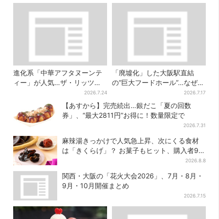
進化系「中華アフタヌーンテ
「廃墟化」した大阪駅直結
ィー」が人気…ザ・リッツ・
の“巨大フードホール”…なぜ？
カールトン大阪でも、8月末ま
実は、梅田ランチ＆カフェの
2026.7.24
2026.7.17
で開催
穴場だった
【あすから】完売続出…銀だこ「夏の回数
券」、“最大2811円”お得に！数量限定で
2026.7.31
麻辣湯きっかけで人気急上昇、次にくる食材
は「きくらげ」？ お菓子もヒット、購入者9割
超が女性
2026.8.8
関西・大阪の「花火大会2026」、7月・8月・
9月・10月開催まとめ
2026.7.15