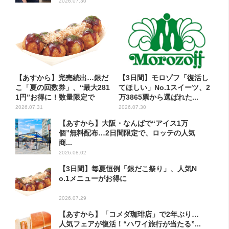
2026.07.30
【あすから】完売続出…銀だ
【3日間】モロゾフ「復活し
こ「夏の回数券」、“最大281
てほしい」No.1スイーツ、2
1円”お得に！数量限定で
万3865票から選ばれた...
2026.07.31
2026.07.30
【あすから】大阪・なんばで“アイス1万
個”無料配布…2日間限定で、ロッテの人気
商...
2026.08.02
【3日間】毎夏恒例「銀だこ祭り」、人気N
o.1メニューがお得に
2026.07.29
【あすから】「コメダ珈琲店」で2年ぶり…
人気フェアが復活！“ハワイ旅行が当たる”...