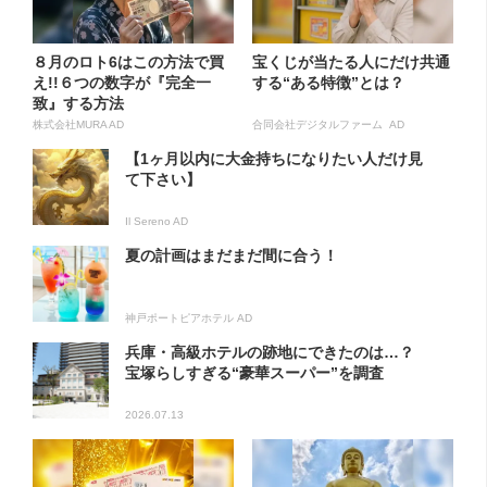
８月のロト6はこの方法で買
宝くじが当たる人にだけ共通
え!!６つの数字が『完全一
する“ある特徴”とは？
致』する方法
株式会社MURA AD
合同会社デジタルファーム AD
【1ヶ月以内に大金持ちになりたい人だけ見
て下さい】
Il Sereno AD
夏の計画はまだまだ間に合う！
神戸ポートピアホテル AD
兵庫・高級ホテルの跡地にできたのは…？
宝塚らしすぎる“豪華スーパー”を調査
2026.07.13