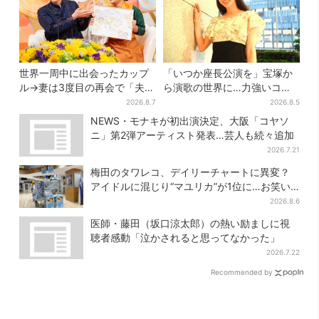
世界一周中に出会ったカップ
「いつか座長公演を」宝塚か
ル→妻は3度目の再会で「夫の
ら演歌の世界に…力強いコブ
顔の良さを認識」ジョージア
シで聴かせる有沙瞳の目指す
2026.8.7
2026.8.5
の酒場で急接近
道とは
NEWS・モナキが初出演決定、大阪「コヤソ
ニ」第2弾アーティスト発表…芸人も続々追加
2026.7.21
梅田のタワレコ、デイリーチャートに異変？
アイドルに混じり“マユリカ”が1位に…お笑い
が強すぎる理由とは
2026.8.6
医師・藤田（坂口涼太郎）の熱い励ましに視
聴者感動「泣かされると思ってなかった」
2026.7.22
Recommended by