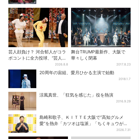
芸人顔負け？ 河合郁人がコラ
舞台TRUMP最新作、大阪で
ボコントに全力投球、“芸人も
華々しく閉幕
恥ずかしくてやらない”ギャグ
2026.8.8
2017.8.23
にも挑戦
20周年の宙組、愛月ひかる主演で始動
2018.1.7
涼風真世、「狂気を感じた」役を熱演
2016.9.29
島崎和歌子、ＫＩＴＴＥ大阪で“高知グルメ
愛”を熱弁「カツオは塩派」「ちくキュウがお
つまみ」
2026.7.31