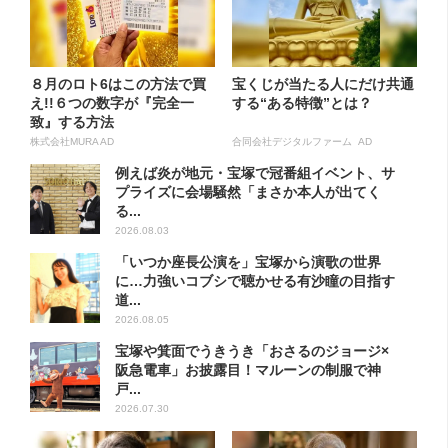
８月のロト6はこの方法で買
宝くじが当たる人にだけ共通
え!!６つの数字が『完全一
する“ある特徴”とは？
致』する方法
株式会社MURA AD
合同会社デジタルファーム AD
例えば炎が地元・宝塚で冠番組イベント、サ
プライズに会場騒然「まさか本人が出てく
る...
2026.08.03
「いつか座長公演を」宝塚から演歌の世界
に…力強いコブシで聴かせる有沙瞳の目指す
道...
2026.08.05
宝塚や箕面でうきうき「おさるのジョージ×
阪急電車」お披露目！マルーンの制服で神
戸...
2026.07.30