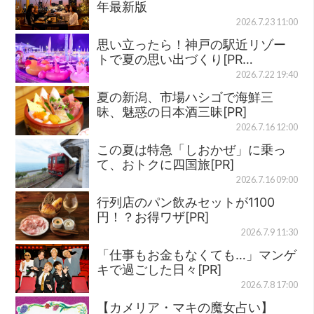
年最新版
2026.7.23 11:00
思い立ったら！神戸の駅近リゾー
トで夏の思い出づくり[PR…
2026.7.22 19:40
夏の新潟、市場ハシゴで海鮮三
昧、魅惑の日本酒三昧[PR]
2026.7.16 12:00
この夏は特急「しおかぜ」に乗っ
て、おトクに四国旅[PR]
2026.7.16 09:00
行列店のパン飲みセットが1100
円！？お得ワザ[PR]
2026.7.9 11:30
「仕事もお金もなくても…」マンゲ
キで過ごした日々[PR]
2026.7.8 17:00
【カメリア・マキの魔女占い】