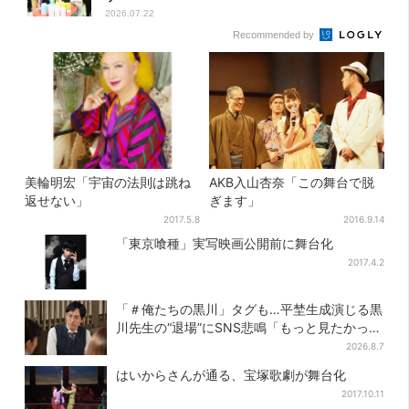
2026.07.22
Recommended by
美輪明宏「宇宙の法則は跳ね
AKB入山杏奈「この舞台で脱
返せない」
ぎます」
2017.5.8
2016.9.14
「東京喰種」実写映画公開前に舞台化
2017.4.2
「＃俺たちの黒川」タグも…平埜生成演じる黒
川先生の“退場”にSNS悲鳴「もっと見たかっ
た」
2026.8.7
はいからさんが通る、宝塚歌劇が舞台化
2017.10.11