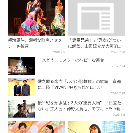
望海風斗、類稀な歌声とセク
「豊臣兄弟！」“秀次役”つい
シーさ披露
に解禁、山田涼介が大河初出
演「まさかの」「楽しみすぎ
2016.7.5
2026.7.20
る」
「水どう」ミスターのヘビーな舞台
2017.7.24
愛之助＆米吉『ルパン歌舞伎』の続編、京都
に上陸「VIVANT好きも観てほしい」
2026.7.29
後半戦をかき乱す3人の“重要人物”…「目立た
ない」主人公・仲野太賀も、モブキャラ→覚醒
へ【豊臣兄弟】
2026.8.5