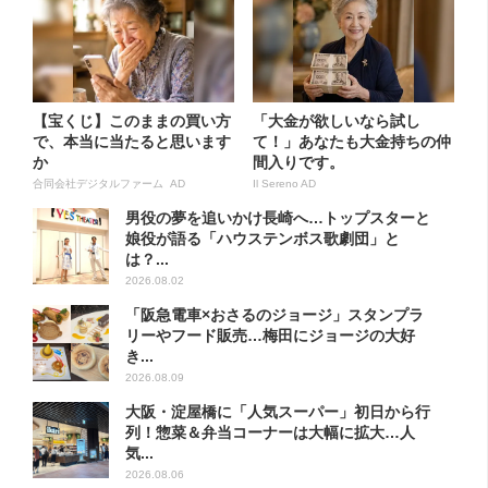
【宝くじ】このままの買い方
「大金が欲しいなら試し
で、本当に当たると思います
て！」あなたも大金持ちの仲
か
間入りです。
合同会社デジタルファーム AD
Il Sereno AD
男役の夢を追いかけ長崎へ…トップスターと
娘役が語る「ハウステンボス歌劇団」と
は？...
2026.08.02
「阪急電車×おさるのジョージ」スタンプラ
リーやフード販売…梅田にジョージの大好
き...
2026.08.09
大阪・淀屋橋に「人気スーパー」初日から行
列！惣菜＆弁当コーナーは大幅に拡大…人
気...
2026.08.06