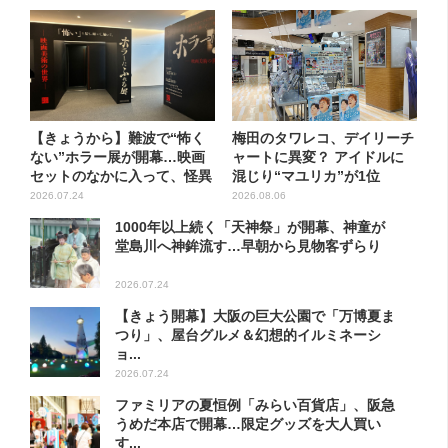
【きょうから】難波で“怖く
梅田のタワレコ、デイリーチ
ない”ホラー展が開幕…映画
ャートに異変？ アイドルに
セットのなかに入って、怪異
混じり“マユリカ”が1位
も...
に…...
2026.07.24
2026.08.06
1000年以上続く「天神祭」が開幕、神童が
堂島川へ神鉾流す…早朝から見物客ずらり
2026.07.24
【きょう開幕】大阪の巨大公園で「万博夏ま
つり」、屋台グルメ＆幻想的イルミネーシ
ョ...
2026.07.24
ファミリアの夏恒例「みらい百貨店」、阪急
うめだ本店で開幕…限定グッズを大人買い
す...