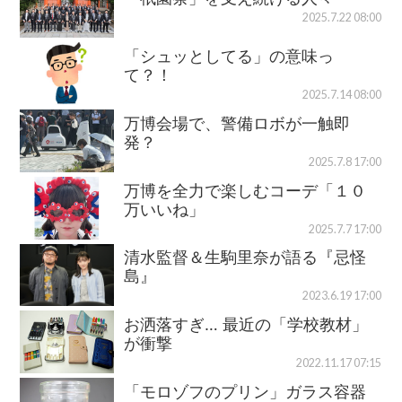
2025.7.22 08:00
「シュッとしてる」の意味っ
て？！
2025.7.14 08:00
万博会場で、警備ロボが一触即
発？
2025.7.8 17:00
万博を全力で楽しむコーデ「１０
万いいね」
2025.7.7 17:00
清水監督＆生駒里奈が語る『忌怪
島』
2023.6.19 17:00
お洒落すぎ… 最近の「学校教材」
が衝撃
2022.11.17 07:15
「モロゾフのプリン」ガラス容器