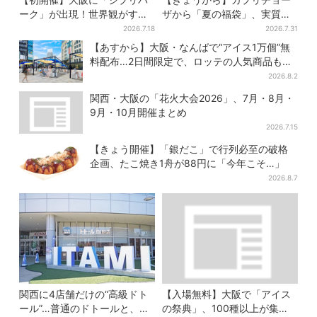
ーク」が出現！世界観がすご
ザから「夏の福袋」、実質無
い…細かな仕掛け＆巨大フォ
料…？値段以上の食事券＆限
2026.7.18
2026.7.31
トスポットに注目
定アイテム付き
【あすから】大阪・なんばで“アイス1万個”無
料配布…2日間限定で、ロッテの人気商品もら
える
2026.8.2
関西・大阪の「花火大会2026」、7月・8月・
9月・10月開催まとめ
2026.7.15
【きょう開催】「銀だこ」で行列必至の破格
企画、たこ焼き1舟が88円に「今年こそ…」
2026.8.7
関西に4店舗だけの“高級ドト
【入場無料】大阪で「アイス
ール”…普通のドトールと、何
の祭典」、100種以上が集