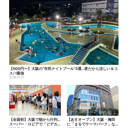
【500円〜】大阪の“市民ナイトプール”3選…夜だから涼しい＆コ
スパ最強
2026.07.31
【全国初】大阪で朝から行列…
【あすオープン】大阪・梅田
スーパー・ロピアで「どデカ
に「まるでテーマパーク」な