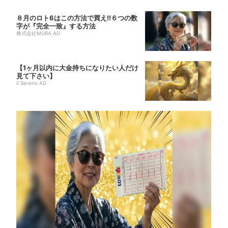
８月のロト6はこの方法で買え!!６つの数
字が『完全一致』する方法
株式会社MURA AD
【1ヶ月以内に大金持ちになりたい人だけ
見て下さい】
Il Sereno AD