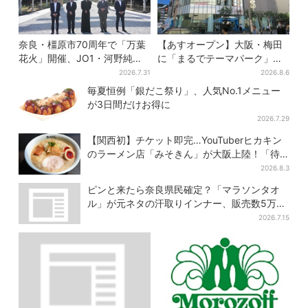
奈良・橿原市70周年で「万葉
【あすオープン】大阪・梅田
花火」開催、JO1・河野純喜
に「まるでテーマパーク」な
がアンバサダーに…グループ
巨大スポーツ店、461ブラン
2026.7.31
2026.8.6
楽曲ともシンクロ
ド集結！ 6フロアをまとめて
毎夏恒例「銀だこ祭り」、人気No.1メニュー
紹介
が3日間だけお得に
2026.7.29
【関西初】チケット即完…YouTuberヒカキン
のラーメン店「みそきん」が大阪上陸！「待
ってました」と話題
2026.8.3
ピンと来たら奈良県民確定？「マラソンタオ
ル」が元ネタの汗取りインナー、販売数5万枚
突破
2026.7.15