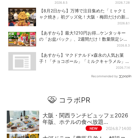
が違う？コーヒーは約2倍の
結！グッズ＆タダ券が当たる
2026.8.5
2026.7.28
600円
巨大ガチャも
【8月2日から】万博で注目集めた「ミャクミ
ャク焼き」初グッズ化！大阪・梅田だけの新
商品が登場
2026.8.1
【あすから】最大1210円お得…ケンタッキー
の「お盆パック」、2週間だけ！数量限定シー
ル付き
2026.8.3
【あすから】マクドナルド×森永の人気お菓
子！「チョコボール」「ミルクキャラメル」
があのスイーツに変身…6年ぶり復活シェイク
2026.7.14
も
Recommended by
コラボPR
大阪・関西ランチビュッフェ2026
年版、ホテルの食べ放題…
NEW
2026.8.7 14:00