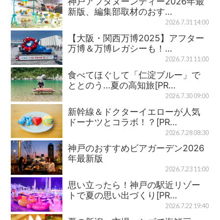
神戸アフタヌーンティー2026年最
新版、編集部取材のおす…
2026.7.31 14:00
【大阪・関西万博2025】アフター
万博＆万博レガシーも！…
2026.7.31 11:00
食べてほぐして「仁淀ブルー」で
ととのう…夏の高知旅[PR…
2026.7.30 09:00
新幹線＆ドクターイエローが人気
ドーナツとコラボ！？[PR…
2026.7.28 08:30
神戸のおすすめビアガーデン2026
年最新版
2026.7.23 11:00
思い立ったら！神戸の駅近リゾー
トで夏の思い出づくり[PR…
2026.7.22 19:40