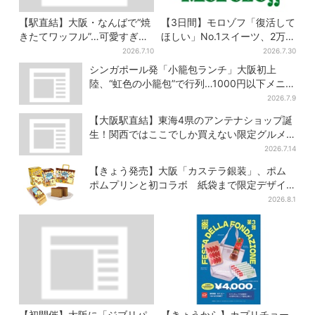
【駅直結】大阪・なんばで“焼
【3日間】モロゾフ「復活して
きたてワッフル”…可愛すぎ
ほしい」No.1スイーツ、2万
る“くまちゃんアイス”と一緒
3865票から選ばれた名作を限
2026.7.10
2026.7.30
に
定販売
シンガポール発「小籠包ランチ」大阪初上
陸、“虹色の小籠包”で行列…1000円以下メニ
ューが充実
2026.7.9
【大阪駅直結】東海4県のアンテナショップ誕
生！関西ではここでしか買えない限定グルメ
も
2026.7.14
【きょう発売】大阪「カステラ銀装」、ポム
ポムプリンと初コラボ 紙袋まで限定デザイ
ンに
2026.8.1
【初開催】大阪に「ジブリパ
【きょうから】カプリチョー