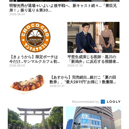
明智光秀が退場→いよいよ後半戦へ、新キャスト続々…「豊臣兄
弟！」振り返り＆第30...
2026.08.04
【きょうから】限定ポーチは
平埜生成演じる医師・黒川の
今だけ…サンマルクカフェ初の
「新潟弁」に反応する視聴者
「夏福袋」、実質無料でレア...
2026.08.04
続出「グッときた」
2026.07.30
【あすから】完売続出…銀だこ「夏の回
数券」、“最大2811円”お得に！数量限定
で
2026.07.31
Recommended by