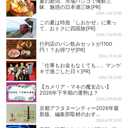
夏の新潟、市場ハシゴで海鮮三
昧、魅惑の日本酒三昧[PR]
2026.7.16 12:00
この夏は特急「しおかぜ」に乗っ
て、おトクに四国旅[PR]
2026.7.16 09:00
行列店のパン飲みセットが1100
円！？お得ワザ[PR]
2026.7.9 11:30
「仕事もお金もなくても…」マンゲ
キで過ごした日々[PR]
2026.7.8 17:00
【カメリア・マキの魔女占い】
2026年下半期の運勢は？
2026.6.29 06:00
京都アフタヌーンティー2026年最
新版、編集部取材のおす…
2026.6.19 13:00