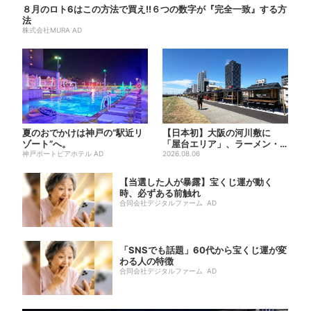
８月のロト6はこの方法で買え!!６つの数字が『完全一致』する方
法
株式会社MURA AD
夏のおでかけは神戸の”駅近リ
【日本初】大阪の河川敷に
ゾート”へ。
「屋台エリア」、ラーメン・
神戸ポートピアホテル AD
焼肉・しゃぶしゃぶ・カフェ
2026.08.06
まで...
【当選した人が暴露】宝くじ運が動く
時、必ずある前触れ
合同会社デジタルファーム AD
「SNSでも話題」60代から宝くじ運が変
わる人の特徴
合同会社デジタルファーム AD