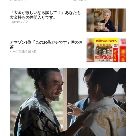
抽選会」、開始30分で“1...
2026.08.01
巨大スポーツ店、461ブラン...
2026.08.06
「大金が欲しいなら試して！」あなたも
大金持ちの仲間入りです。
Il Sereno AD
アマゾン1位「このお茶ガチです」噂のお
茶
ハーブ健康本舗 AD