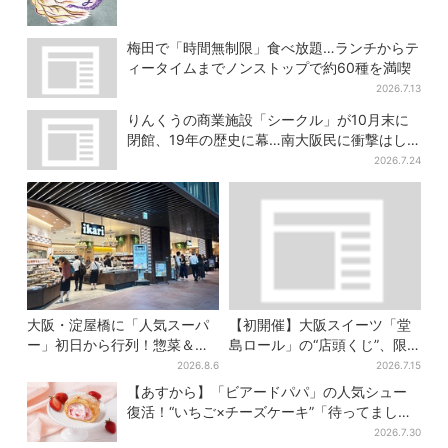
梅田で「時間無制限」食べ放題…ランチからテ
ィータイムまでノンストップで約60種を満喫
2026.7.13
りんくうの商業施設「シークル」が10月末に
閉館、19年の歴史に幕…南大阪民に衝撃はし
る
2026.7.24
大阪・淀屋橋に「人気スーパ
【初開催】大阪スイーツ「堂
ー」初日から行列！惣菜＆弁
島ロール」の“店頭くじ”、限
当コーナーは大幅に拡大…人
定商品ずらり…ラスト賞は巨
2026.8.6
2026.7.15
気商品は？
大ルームライト
【あすから】「ビアードパパ」の人気シュー
復活！“いちご×チーズケーキ”「待ってまし
た」とSNSで大歓喜
2026.7.30