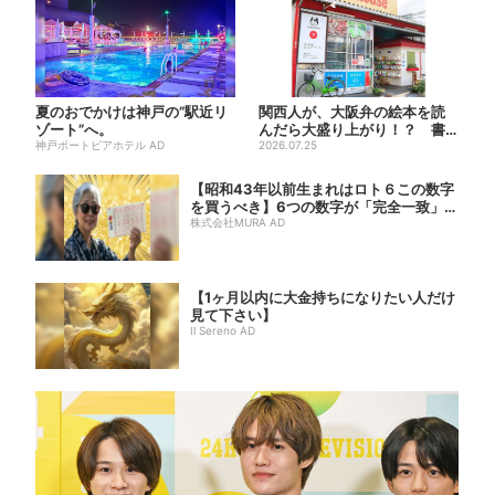
夏のおでかけは神戸の”駅近リ
関西人が、大阪弁の絵本を読
ゾート”へ。
んだら大盛り上がり！？ 書
神戸ポートピアホテル AD
店員が語る、“関西弁”絵本が...
2026.07.25
【昭和43年以前生まれはロト６この数字
を買うべき】6つの数字が「完全一致」す
る方...
株式会社MURA AD
【1ヶ月以内に大金持ちになりたい人だけ
見て下さい】
Il Sereno AD