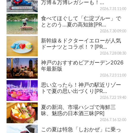
万博＆万博レガシーも！…
2026.7.31 11:00
食べてほぐして「仁淀ブルー」で
ととのう…夏の高知旅[PR…
2026.7.30 09:00
新幹線＆ドクターイエローが人気
ドーナツとコラボ！？[PR…
2026.7.28 08:30
神戸のおすすめビアガーデン2026
年最新版
2026.7.23 11:00
思い立ったら！神戸の駅近リゾー
トで夏の思い出づくり[PR…
2026.7.22 19:40
夏の新潟、市場ハシゴで海鮮三
昧、魅惑の日本酒三昧[PR]
2026.7.16 12:00
この夏は特急「しおかぜ」に乗っ