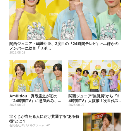
関西ジュニア・嶋﨑斗亜、2度目の『24時間テレビ』へ…ほかの
メンバーに助言「サポ...
2026.08.02
AmBitiou・真弓孟之が初の
関西ジュニア“無所属”から『2
『24時間TV』に意気込み、
4時間TV』大抜擢！次世代ス
「いっぱい触れ合いた...
2026.08.02
ターと期待「まさか僕が...
2026.08.02
宝くじが当たる人にだけ共通する“ある特
徴”とは？
合同会社デジタルファーム AD