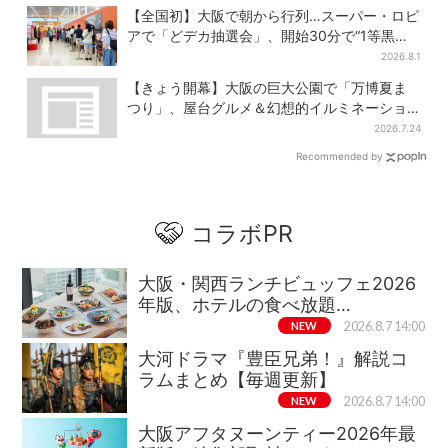
【全国初】大阪で朝から行列…スーパー・ロピ
アで「どデカ抽選会」、開始30分で“1等黒毛
和牛”の当選も
2026.8.1
【きょう開幕】大阪の巨大公園で「万博夏ま
つり」、屋台グルメ＆幻想的イルミネーショ
ン…計27日間開催
2026.7.24
Recommended by
コラボPR
大阪・関西ランチビュッフェ2026
年版、ホテルの食べ放題…
NEW
2026.8.7 14:00
大河ドラマ『豊臣兄弟！』解説コ
ラムまとめ【毎週更新】
NEW
2026.8.7 14:00
大阪アフタヌーンティー2026年最