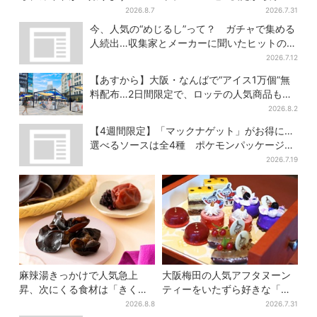
よ！」→ノリノリでポーズを
い＆コスパ最強
2026.8.7
2026.7.31
取っていたら…… 海外旅行
今、人気の“めじるし”って？ ガチャで集める
でのトラブル防止策を
人続出…収集家とメーカーに聞いたヒットの背
景
2026.7.12
【あすから】大阪・なんばで“アイス1万個”無
料配布…2日間限定で、ロッテの人気商品もら
える
2026.8.2
【4週間限定】「マックナゲット」がお得に…
選べるソースは全4種 ポケモンパッケージは
今だけ
2026.7.19
麻辣湯きっかけで人気急上
大阪梅田の人気アフタヌーン
昇、次にくる食材は「きくら
ティーをいたずら好きな「リ
げ」？ お菓子もヒット、購入
トルミイ」がジャック！「ム
2026.8.8
2026.7.31