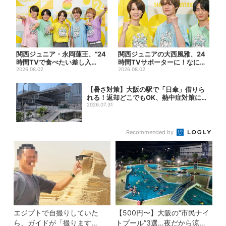
関西ジュニア・永岡蓮王、“24
関西ジュニアの大西風雅、24
時間TVで食べたい差し入
時間TVサポーターに！なにわ
れ”は？「キッチンカーが良...
2026.08.02
男子・藤原丈一郎からの応...
2026.08.02
【暑さ対策】大阪の駅で「日傘」借りら
れる！返却どこでもOK、熱中症対策にシ
ェアサ...
2026.07.31
Recommended by
エジプトで自撮りしていた
【500円〜】大阪の“市民ナイ
ら、ガイドが「撮ります
トプール”3選…夜だから涼し