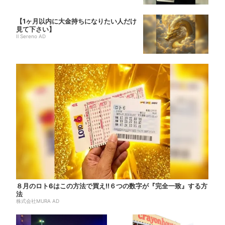
【1ヶ月以内に大金持ちになりたい人だけ
見て下さい】
Il Sereno AD
８月のロト6はこの方法で買え!!６つの数字が『完全一致』する方
法
株式会社MURA AD