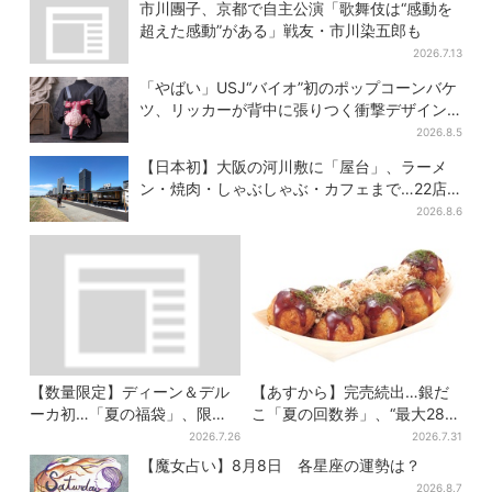
者9割超が女性
ーミン」たちとバカンスへ
市川團子、京都で自主公演「歌舞伎は“感動を
超えた感動”がある」戦友・市川染五郎も
2026.7.13
「やばい」USJ“バイオ”初のポップコーンバケ
ツ、リッカーが背中に張りつく衝撃デザイン
に騒然…フレーバーにも反応
2026.8.5
【日本初】大阪の河川敷に「屋台」、ラーメ
ン・焼肉・しゃぶしゃぶ・カフェまで…22店
舗がオープン
2026.8.6
【数量限定】ディーン＆デル
【あすから】完売続出…銀だ
ーカ初…「夏の福袋」、限定
こ「夏の回数券」、“最大2811
トートバッグなど！8種のアイ
円”お得に！数量限定で
2026.7.26
2026.7.31
テムが勢ぞろい
【魔女占い】8月8日 各星座の運勢は？
2026.8.7