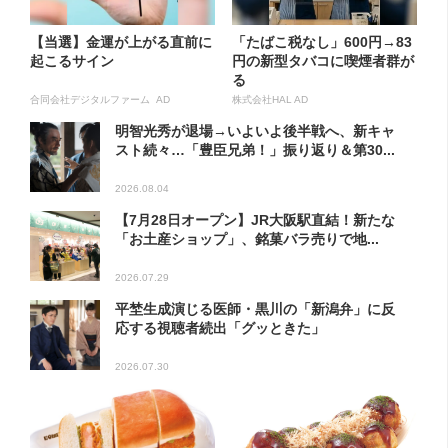
【当選】金運が上がる直前に
「たばこ税なし」600円→83
起こるサイン
円の新型タバコに喫煙者群が
る
合同会社デジタルファーム AD
株式会社HAL AD
明智光秀が退場→いよいよ後半戦へ、新キャ
スト続々…「豊臣兄弟！」振り返り＆第30...
2026.08.04
【7月28日オープン】JR大阪駅直結！新たな
「お土産ショップ」、銘菓バラ売りで地...
2026.07.29
平埜生成演じる医師・黒川の「新潟弁」に反
応する視聴者続出「グッときた」
2026.07.30