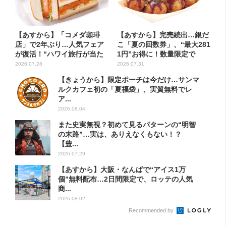
【あすから】「コメダ珈琲
【あすから】完売続出…銀だ
店」で2年ぶり…人気フェア
こ「夏の回数券」、“最大281
が復活！“ハワイ旅行が当た
1円”お得に！数量限定で
る”...
2026.07.28
2026.07.31
【きょうから】限定ポーチは今だけ…サンマ
ルクカフェ初の「夏福袋」、実質無料でレ
ア...
2026.08.04
また史実無視？初めて見るパターンの“明智
の末路”…実は、ありえなくもない！？
【豊...
2026.07.29
【あすから】大阪・なんばで“アイス1万
個”無料配布…2日間限定で、ロッテの人気
商...
2026.08.02
Recommended by