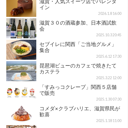
滋賀・人気スイーツ店でバレンタ
イン
2026.1.8 16:00
滋賀３０の酒蔵参加、日本酒試飲
会
2025.10.3 20:45
セブイレに関西「ご当地グルメ」
集合
2025.6.12 17:30
琵琶湖ビューのカフェで焼きたて
カステラ
2025.3.22 12:00
「すみっコクレープ」関西５店舗
で販売
2025.1.30 07:30
コメダ×クラブハリエ、滋賀県民が
歓喜
2025.1.18 11:00