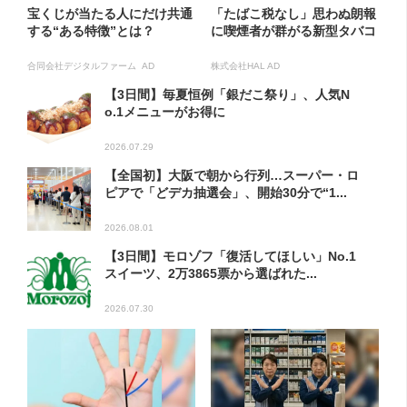
宝くじが当たる人にだけ共通
「たばこ税なし」思わぬ朗報
する“ある特徴”とは？
に喫煙者が群がる新型タバコ
合同会社デジタルファーム AD
株式会社HAL AD
【3日間】毎夏恒例「銀だこ祭り」、人気N
o.1メニューがお得に
2026.07.29
【全国初】大阪で朝から行列…スーパー・ロ
ピアで「どデカ抽選会」、開始30分で“1...
2026.08.01
【3日間】モロゾフ「復活してほしい」No.1
スイーツ、2万3865票から選ばれた...
2026.07.30