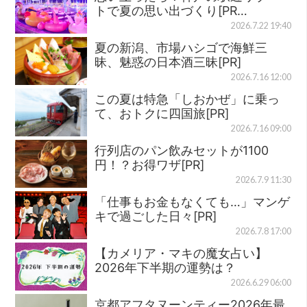
トで夏の思い出づくり[PR…
2026.7.22 19:40
夏の新潟、市場ハシゴで海鮮三
昧、魅惑の日本酒三昧[PR]
2026.7.16 12:00
この夏は特急「しおかぜ」に乗っ
て、おトクに四国旅[PR]
2026.7.16 09:00
行列店のパン飲みセットが1100
円！？お得ワザ[PR]
2026.7.9 11:30
「仕事もお金もなくても…」マンゲ
キで過ごした日々[PR]
2026.7.8 17:00
【カメリア・マキの魔女占い】
2026年下半期の運勢は？
2026.6.29 06:00
京都アフタヌーンティー2026年最