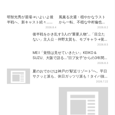
明智光秀が退場→いよいよ後
風薫る次週・穏やかなラスト
半戦へ、新キャスト続々…
から一転、不穏な中村倫也の
「豊臣兄弟！」振り返り＆第
登場に視聴者期待「いよいよ
2026.8.4
2026.8.2
30回あらすじ
登場だ」
後半戦をかき乱す3人の“重要人物”…「目立た
ない」主人公・仲野太賀も、モブキャラ→覚醒
へ【豊臣兄弟】
2026.8.5
ME:I「覚悟は見せていきたい」KEIKO＆
SUZU、大阪で語る…“日プ女子”からの3年間
と、7人で目指す夢
2026.8.3
夏のおでかけは神戸の”駅近リゾート”へ。平日
サクッと派も、休日ガッツリ派も！タイパ抜
群、約20種の楽しみ方
2026.7.22