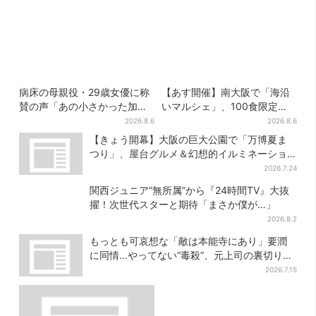
病床の母親役・29歳女優に称
【あす開催】南大阪で「海沿
賛の声「あの小さかった加恋
いマルシェ」、100食限定
ちゃんが…」朝ドラ視聴者し
「たこ飯」のふるまい＆キッ
2026.8.6
2026.8.6
みじみ
ズ縁日も
【きょう開幕】大阪の巨大公園で「万博夏ま
つり」、屋台グルメ＆幻想的イルミネーショ
ン…計27日間開催
2026.7.24
関西ジュニア“無所属”から『24時間TV』大抜
擢！次世代スターと期待「まさか僕が…」
2026.8.2
もっとも可哀想な「敵は本能寺にあり」要潤
に同情…やってない“毒殺”、元上司の裏切り
【豊臣兄弟】
2026.7.15