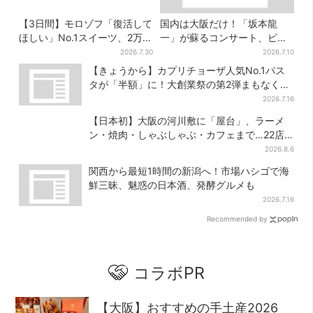
【3日間】モロゾフ「復活して
国内は大阪だけ！「坂本龍
ほしい」No.1スイーツ、2万
一」が蘇るコンサート、ピア
3865票から選ばれた名作を限
ノを弾く姿を間近で…“涙腺が
2026.7.30
2026.7.10
定販売
崩壊”と絶賛の声
【きょうから】カプリチョーザ人気No.1パス
タが「半額」に！大創業祭の第2弾まもなくス
タート
2026.7.16
【日本初】大阪の河川敷に「屋台」、ラーメ
ン・焼肉・しゃぶしゃぶ・カフェまで…22店
舗がオープン
2026.8.6
関西から最短1時間の新潟へ！市場ハシゴで海
鮮三昧、魅惑の日本酒、発酵グルメも
2026.7.16
Recommended by
コラボPR
【大阪】おすすめの手土産2026