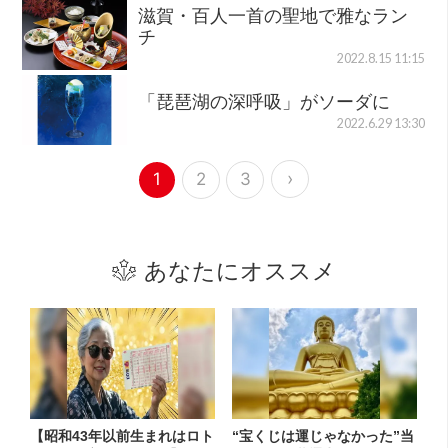
滋賀・百人一首の聖地で雅なラン
チ
2022.8.15 11:15
「琵琶湖の深呼吸」がソーダに
2022.6.29 13:30
›
1
2
3
あなたにオススメ
【昭和43年以前生まれはロト
“宝くじは運じゃなかった”当