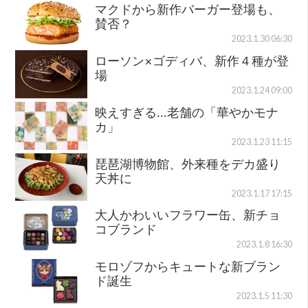
マクドから新作バーガー登場も、
賛否？
2023.1.30 06:30
ローソン×ゴディバ、新作４種が登
場
2023.1.24 09:00
映えすぎる…老舗の「華やかモナ
カ」
2023.1.23 11:15
琵琶湖博物館、外来種をデカ盛り
天丼に
2023.1.17 17:15
大人かわいいフラワー缶、新チョ
コブランド
2023.1.8 16:30
モロゾフからキュートな新ブラン
ド誕生
2023.1.5 11:30