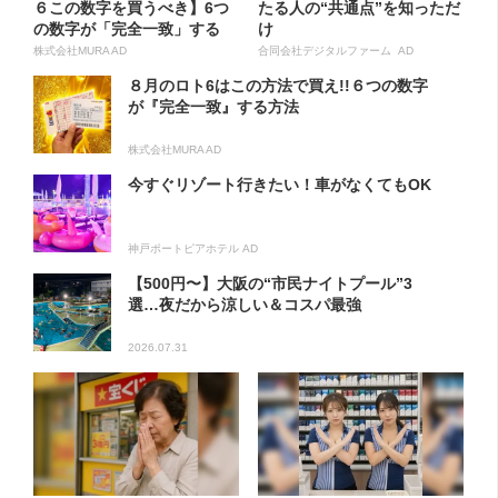
６この数字を買うべき】6つ
たる人の“共通点”を知っただ
の数字が「完全一致」する
け
方...
株式会社MURA AD
合同会社デジタルファーム AD
８月のロト6はこの方法で買え!!６つの数字
が『完全一致』する方法
株式会社MURA AD
今すぐリゾート行きたい！車がなくてもOK
神戸ポートピアホテル AD
【500円〜】大阪の“市民ナイトプール”3
選…夜だから涼しい＆コスパ最強
2026.07.31