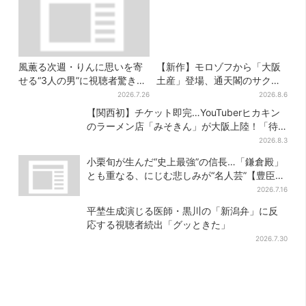
風薫る次週・りんに思いを寄
【新作】モロゾフから「大阪
せる“3人の男”に視聴者驚き
土産」登場、通天閣のサクサ
「みんな出ますやん！」
クスイーツ 6カ所で順次発売
2026.7.26
2026.8.6
【関西初】チケット即完…YouTuberヒカキン
のラーメン店「みそきん」が大阪上陸！「待
ってました」と話題
2026.8.3
小栗旬が生んだ“史上最強”の信長…「鎌倉殿」
とも重なる、にじむ悲しみが“名人芸”【豊臣兄
弟】
2026.7.16
平埜生成演じる医師・黒川の「新潟弁」に反
応する視聴者続出「グッときた」
2026.7.30