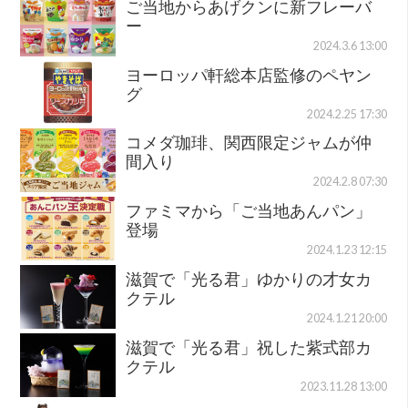
ご当地からあげクンに新フレーバ
ー
2024.3.6 13:00
ヨーロッパ軒総本店監修のペヤン
グ
2024.2.25 17:30
コメダ珈琲、関西限定ジャムが仲
間入り
2024.2.8 07:30
ファミマから「ご当地あんパン」
登場
2024.1.23 12:15
滋賀で「光る君」ゆかりの才女カ
クテル
2024.1.21 20:00
滋賀で「光る君」祝した紫式部カ
クテル
2023.11.28 13:00