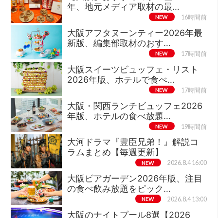
年、地元メディア取材の最…
NEW
16時間前
大阪アフタヌーンティー2026年最
新版、編集部取材のおす…
NEW
17時間前
大阪スイーツビュッフェ・リスト
2026年版、ホテルで食べ…
NEW
17時間前
大阪・関西ランチビュッフェ2026
年版、ホテルの食べ放題…
NEW
19時間前
大河ドラマ『豊臣兄弟！』解説コ
ラムまとめ【毎週更新】
NEW
2026.8.4 16:00
大阪ビアガーデン2026年版、注目
の食べ飲み放題をピック…
NEW
2026.8.4 13:00
大阪のナイトプール8選【2026