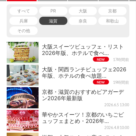
すべて
PR
大阪
京都
兵庫
滋賀
奈良
和歌山
その他
大阪スイーツビュッフェ・リスト
2026年版、ホテルで食べ…
NEW
17時間前
大阪・関西ランチビュッフェ2026
年版、ホテルの食べ放題…
NEW
19時間前
京都・滋賀のおすすめビアガーデ
ン2026年最新版
2026.6.5 13:00
華やかスイーツ！京都のいちごビ
ュッフェまとめ・2026年…
2026.4.8 10:00