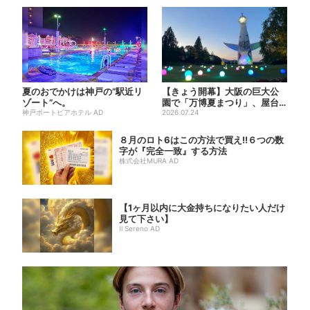
夏のおでかけは神戸の”駅近リ
【きょう開幕】大阪の巨大公
ゾート”へ。
園で「万博夏まつり」、屋台
神戸ポートピアホテル AD
グルメ＆幻想的イルミネーシ
2026.07.24
ョ...
８月のロト6はこの方法で買え!!６つの数
字が『完全一致』する方法
株式会社MURA AD
【1ヶ月以内に大金持ちになりたい人だけ
見て下さい】
Il Sereno AD