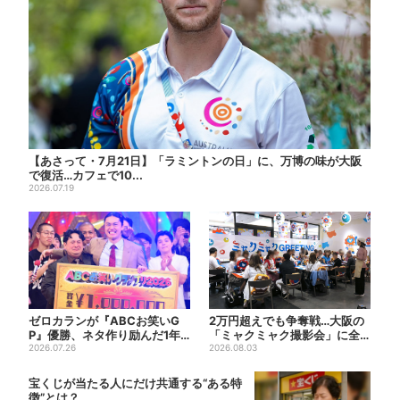
【あさって・7月21日】「ラミントンの日」に、万博の味が大阪
で復活…カフェで10...
2026.07.19
ゼロカランが『ABCお笑いG
2万円超えでも争奪戦…大阪の
P』優勝、ネタ作り励んだ1年
「ミャクミャク撮影会」に全
間「若手で一番やってる自...
2026.07.26
国からファン集結、参加者に...
2026.08.03
宝くじが当たる人にだけ共通する“ある特
徴”とは？