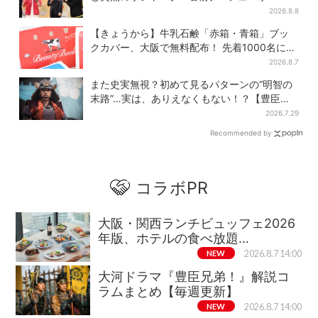
の“無茶振り”に混乱「狂ってる！」
2026.8.8
【きょうから】牛乳石鹸「赤箱・青箱」ブッ
クカバー、大阪で無料配布！ 先着1000名に
「牛のカード」も
2026.8.7
また史実無視？初めて見るパターンの“明智の
末路”…実は、ありえなくもない！？【豊臣兄
弟】
2026.7.29
Recommended by
コラボPR
大阪・関西ランチビュッフェ2026
年版、ホテルの食べ放題…
NEW
2026.8.7 14:00
大河ドラマ『豊臣兄弟！』解説コ
ラムまとめ【毎週更新】
NEW
2026.8.7 14:00