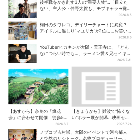
後半戦をかき乱す3人の“重要人物”…「目立た
ない」主人公・仲野太賀も、モブキャラ→覚醒
へ【豊臣兄弟】
2026.8.5
梅田のタワレコ、デイリーチャートに異変？
アイドルに混じり“マユリカ”が1位に…お笑い
が強すぎる理由とは
2026.8.6
YouTuberヒカキンが大阪・天王寺に、「どん
なにつらい時でも…」ラーメン愛＆兄セイキン
との思い出を語る
2026.7.31
【あすから】奈良の「燈花
【きょうから】難波で“怖くな
会」に合わせて開催！徒歩5
い”ホラー展が開幕…映画セッ
分…結婚式場が“バル”に、前後
トのなかに入って、怪異も触
2026.8.7
2026.7.24
で食事が楽しめる
り放題！？
ノブコブ吉村崇、大阪のイベントで河合郁人
と突然のサシトーク…名物プロデューサー