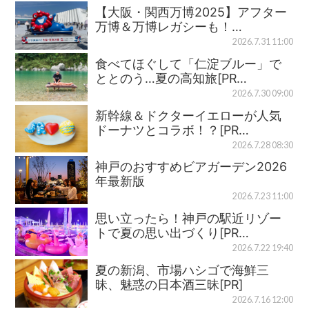
【大阪・関西万博2025】アフター
万博＆万博レガシーも！…
2026.7.31 11:00
食べてほぐして「仁淀ブルー」で
ととのう…夏の高知旅[PR…
2026.7.30 09:00
新幹線＆ドクターイエローが人気
ドーナツとコラボ！？[PR…
2026.7.28 08:30
神戸のおすすめビアガーデン2026
年最新版
2026.7.23 11:00
思い立ったら！神戸の駅近リゾー
トで夏の思い出づくり[PR…
2026.7.22 19:40
夏の新潟、市場ハシゴで海鮮三
昧、魅惑の日本酒三昧[PR]
2026.7.16 12:00