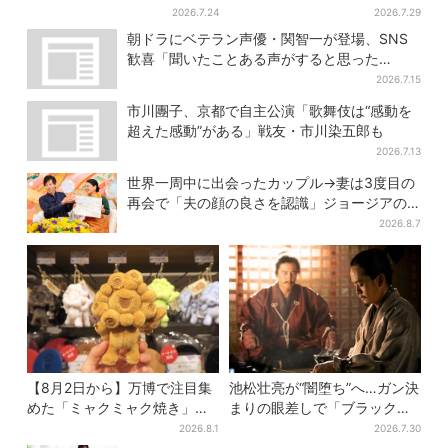
送迎・弁当・カジノデートま
に視聴者驚き「横沢さんだけ
2026.7.24
2026.7.29
で…結婚前に尽くしまくり
怒涛すぎる」
朝ドラにベテラン声優・関智一が登場、SNS
歓喜「聞いたことある声がすると思った
ら！」
2026.7.15
市川團子、京都で自主公演「歌舞伎は“感動を
超えた感動”がある」戦友・市川染五郎も
2026.7.13
世界一周中に出会ったカップル→妻は3度目の
再会で「夫の顔の良さを認識」ジョージアの
酒場で急接近
2026.8.7
【8月2日から】万博で注目集
池松壮亮が“闇堕ち”へ…ガン決
めた「ミャクミャク焼き」初
まりの眼差しで「ブラック秀
グッズ化！大阪・梅田だけの
吉がログイン」【豊臣兄弟】
2026.8.1
2026.7.30
新商品が登場