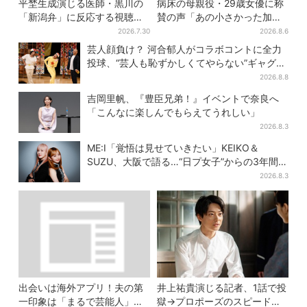
平埜生成演じる医師・黒川の
病床の母親役・29歳女優に称
「新潟弁」に反応する視聴者
賛の声「あの小さかった加恋
続出「グッときた」
ちゃんが…」朝ドラ視聴者し
2026.7.30
2026.8.6
みじみ
芸人顔負け？ 河合郁人がコラボコントに全力
投球、“芸人も恥ずかしくてやらない”ギャグに
も挑戦
2026.8.8
吉岡里帆、『豊臣兄弟！』イベントで奈良へ
「こんなに楽しんでもらえてうれしい」
2026.8.3
ME:I「覚悟は見せていきたい」KEIKO＆
SUZU、大阪で語る…“日プ女子”からの3年間
と、7人で目指す夢
2026.8.3
出会いは海外アプリ！夫の第
井上祐貴演じる記者、1話で投
一印象は「まるで芸能人」→
獄→プロポーズのスピード感