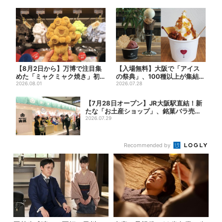
【8月2日から】万博で注目集
【入場無料】大阪で「アイス
めた「ミャクミャク焼き」初
の祭典」、100種以上が集結！
グッズ化！大阪・梅田だけの...
2026.08.01
グッズ＆タダ券が当たる巨...
2026.07.28
【7月28日オープン】JR大阪駅直結！新
たな「お土産ショップ」、銘菓バラ売り
で地...
2026.07.29
Recommended by