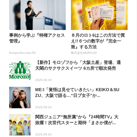
事例から学ぶ『特権アクセス
８月のロト6はこの方法で買
管理』
え!!６つの数字が『完全一
致』する方法
KeeperSecurity AD
株式会社MURA AD
【新作】モロゾフから「大阪土産」登場、通
天閣のサクサクスイーツ 6カ所で順次発売
2026.08.06
ME:I「覚悟は見せていきたい」KEIKO＆SU
ZU、大阪で語る…“日プ女子”か...
2026.08.03
関西ジュニア“無所属”から『24時間TV』大
抜擢！次世代スターと期待「まさか僕が...
2026.08.02