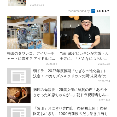
2026.08.01
Recommended by
梅田のタワレコ、デイリーチ
YouTuberヒカキンが大阪・天
ャートに異変？ アイドルに混
王寺に、「どんなにつらい時
じり“マユリカ”が1位に…お笑
でも…」ラーメン愛＆兄セイ
2026.8.6
2026.7.31
いが強すぎる理由とは
キンとの思い出を語る
朝ドラ、2027年度後期『なぎさの進化論』に
決定！ バカリズム＆クドカンの間“未発表”の
期待作
2026.7.14
病床の母親役・29歳女優に称賛の声「あの小
さかった加恋ちゃんが…」朝ドラ視聴者しみじ
み
2026.8.6
「象印」おにぎり専門店、奈良初上陸！ 奈良
限定おにぎり、1000円前後のだし巻き弁当も