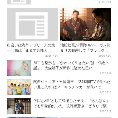
2026.7.13
出会いは海外アプリ！夫の第
池松壮亮が“闇堕ち”へ…ガン決
一印象は「まるで芸能人」→
まりの眼差しで「ブラック秀
送迎・弁当・カジノデートま
吉がログイン」【豊臣兄弟】
2026.7.24
2026.7.30
で…結婚前に尽くしまくり
加工も整形も…“かわいく生きたい”は「信念の
話」、大森靖子が新作に込めた思い
2026.8.6
関西ジュニア・永岡蓮王、“24時間TVで食べた
い差し入れ”は？「キッチンカーが良いで
す！」会場沸く
2026.8.2
“村の少年”として登場した子役、『あんぱん』
でも印象的だった…視聴者驚き「どうりで演技
上手だと」
2026.8.3