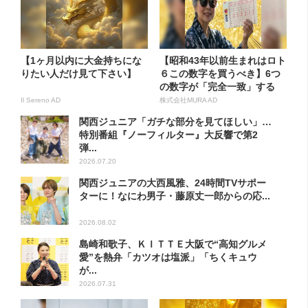
【1ヶ月以内に大金持ちにな
【昭和43年以前生まれはロト
りたい人だけ見て下さい】
６この数字を買うべき】6つ
の数字が「完全一致」する
方...
Il Sereno AD
株式会社MURA AD
関西ジュニア「ガチな部分を見てほしい」…
特別番組『ノーフィルター』大反響で第2
弾...
2026.07.20
関西ジュニアの大西風雅、24時間TVサポー
ターに！なにわ男子・藤原丈一郎からの応...
2026.08.02
島崎和歌子、ＫＩＴＴＥ大阪で“高知グルメ
愛”を熱弁「カツオは塩派」「ちくキュウ
が...
2026.07.31