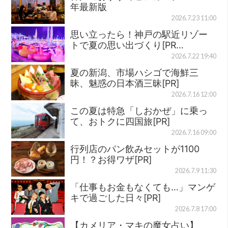
年最新版
2026.7.23 11:00
思い立ったら！神戸の駅近リゾー
トで夏の思い出づくり[PR…
2026.7.22 19:40
夏の新潟、市場ハシゴで海鮮三
昧、魅惑の日本酒三昧[PR]
2026.7.16 12:00
この夏は特急「しおかぜ」に乗っ
て、おトクに四国旅[PR]
2026.7.16 09:00
行列店のパン飲みセットが1100
円！？お得ワザ[PR]
2026.7.9 11:30
「仕事もお金もなくても…」マンゲ
キで過ごした日々[PR]
2026.7.8 17:00
【カメリア・マキの魔女占い】