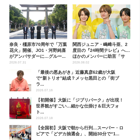
奈良・橿原市70周年で「万葉
関西ジュニア・嶋﨑斗亜、2
花火」開催、JO1・河野純喜
度目の『24時間テレビ』へ…
がアンバサダーに…グルー...
ほかのメンバーに助言「サ
ポ...
2026.07.31
2026.08.02
「最後の悪あがき」近藤真彦62歳が大阪
で“新トリオ”結成？メッセ黒田との「街ブ
ラ...
2026.07.16
【初開催】大阪に「ジブリパーク」が出現！
世界観がすごい…細かな仕掛け＆巨大フォ
ト...
2026.07.18
【全国初】大阪で朝から行列…スーパー・ロ
ピアで「どデカ抽選会」、開始30分で“1...