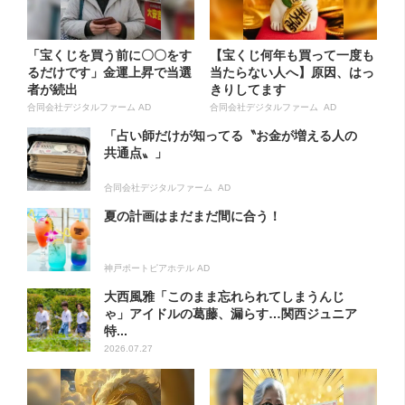
「宝くじを買う前に〇〇をす
【宝くじ何年も買って一度も
るだけです」金運上昇で当選
当たらない人へ】原因、はっ
者が続出
きりしてます
合同会社デジタルファーム AD
合同会社デジタルファーム AD
「占い師だけが知ってる〝お金が増える人の
共通点〟」
合同会社デジタルファーム AD
夏の計画はまだまだ間に合う！
神戸ポートピアホテル AD
大西風雅「このまま忘れられてしまうんじ
ゃ」アイドルの葛藤、漏らす…関西ジュニア
特...
2026.07.27