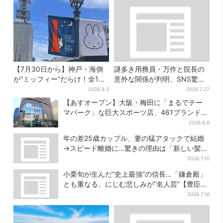
【7月30日から】神戸・海側
謎多き用務員・万作と院長の
が“ミッフィー”だらけ！全16
意外な関係が判明、SNS驚き
施設でパン、スイーツ、ナイ
「そうだったのか」
2026.8.3
2026.7.27
トマーケットも
【あすオープン】大阪・梅田に「まるでテー
マパーク」な巨大スポーツ店、461ブランド集
結！ 6フロアをまとめて紹介
2026.8.6
年の差25歳カップル、妻の猛アタックで結婚
→スピード離婚に…驚きの理由は「新しい髪
型」
2026.7.10
小栗旬が生んだ“史上最強”の信長…「鎌倉殿」
とも重なる、にじむ悲しみが“名人芸”【豊臣兄
弟】
2026.7.16