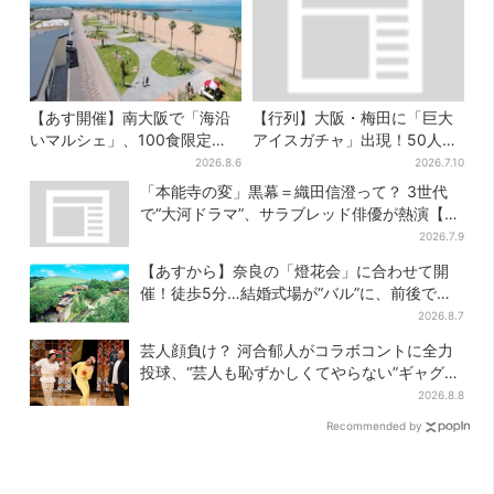
【あす開催】南大阪で「海沿
【行列】大阪・梅田に「巨大
いマルシェ」、100食限定
アイスガチャ」出現！50人以
「たこ飯」のふるまい＆キッ
上が列…初日は即終了、残る
2026.8.6
2026.7.10
ズ縁日も
開催日は？
「本能寺の変」黒幕＝織田信澄って？ 3世代
で“大河ドラマ”、サラブレッド俳優が熱演【豊
臣兄弟】
2026.7.9
【あすから】奈良の「燈花会」に合わせて開
催！徒歩5分…結婚式場が“バル”に、前後で食
事が楽しめる
2026.8.7
芸人顔負け？ 河合郁人がコラボコントに全力
投球、“芸人も恥ずかしくてやらない”ギャグに
も挑戦
2026.8.8
Recommended by