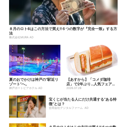
８月のロト6はこの方法で買え!!６つの数字が『完全一致』する方
法
株式会社MURA AD
夏のおでかけは神戸の”駅近リ
【あすから】「コメダ珈琲
ゾート”へ。
店」で2年ぶり…人気フェアが
神戸ポートピアホテル AD
復活！“ハワイ旅行が当たる”...
2026.07.28
宝くじが当たる人にだけ共通する“ある特
徴”とは？
合同会社デジタルファーム AD