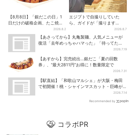
【8月8日】「銀だこの日」1
エジプトで自撮りしていた
日だけの破格企画、たこ焼き1
ら、ガイドが「撮ります
舟が88円に…先着88名限り
よ！」→ノリノリでポーズを
2026.8.2
2026.8.7
取っていたら…… 海外旅行
【あさってから】丸亀製麺、人気メニューが
でのトラブル防止策を
復活「去年めっちゃハマった」「待ってた
よ！」「夏の救世主」
2026.7.19
【あすから】完売続出…銀だこ「夏の回数
券」、“最大2811円”お得に！数量限定で
2026.7.31
【駅直結】「和歌山マルシェ」が大阪・梅田
で初開催！桃・シャインマスカット・巨峰が
ずらり
2026.7.14
Recommended by
コラボPR