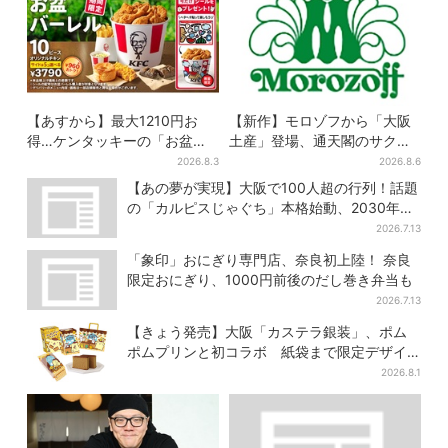
【あすから】最大1210円お
【新作】モロゾフから「大阪
得…ケンタッキーの「お盆パ
土産」登場、通天閣のサクサ
ック」、2週間だけ！数量限定
クスイーツ 6カ所で順次発売
2026.8.3
2026.8.6
シール付き
【あの夢が実現】大阪で100人超の行列！話題
の「カルピスじゃぐち」本格始動、2030年ま
でに1000台へ
2026.7.13
「象印」おにぎり専門店、奈良初上陸！ 奈良
限定おにぎり、1000円前後のだし巻き弁当も
2026.7.13
【きょう発売】大阪「カステラ銀装」、ポム
ポムプリンと初コラボ 紙袋まで限定デザイ
ンに
2026.8.1