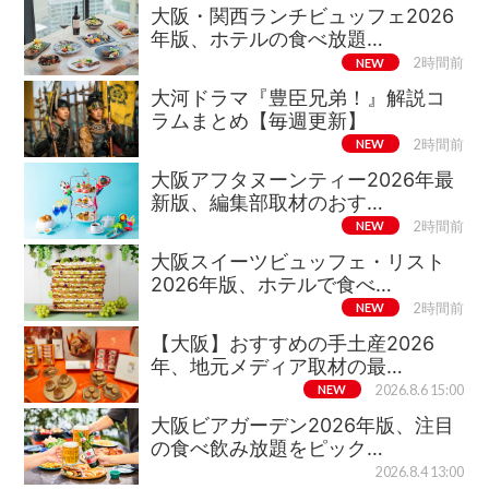
大阪・関西ランチビュッフェ2026
年版、ホテルの食べ放題…
NEW
2時間前
大河ドラマ『豊臣兄弟！』解説コ
ラムまとめ【毎週更新】
NEW
2時間前
大阪アフタヌーンティー2026年最
新版、編集部取材のおす…
NEW
2時間前
大阪スイーツビュッフェ・リスト
2026年版、ホテルで食べ…
NEW
2時間前
【大阪】おすすめの手土産2026
年、地元メディア取材の最…
NEW
2026.8.6 15:00
大阪ビアガーデン2026年版、注目
の食べ飲み放題をピック…
2026.8.4 13:00