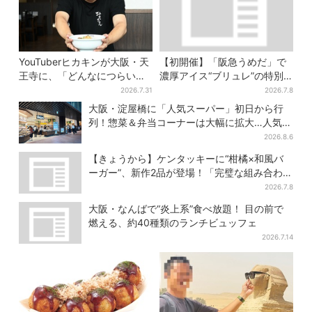
YouTuberヒカキンが大阪・天
【初開催】「阪急うめだ」で
王寺に、「どんなにつらい時
濃厚アイス“ブリュレ”の特別
でも…」ラーメン愛＆兄セイ
版、ここだけのメニューは各
2026.7.31
2026.7.8
キンとの思い出を語る
日50個まで
大阪・淀屋橋に「人気スーパー」初日から行
列！惣菜＆弁当コーナーは大幅に拡大…人気商
品は？
2026.8.6
【きょうから】ケンタッキーに“柑橘×和風バ
ーガー”、新作2品が登場！「完璧な組み合わ
せ」と喜びの声
2026.7.8
大阪・なんばで“炎上系”食べ放題！ 目の前で
燃える、約40種類のランチビュッフェ
2026.7.14