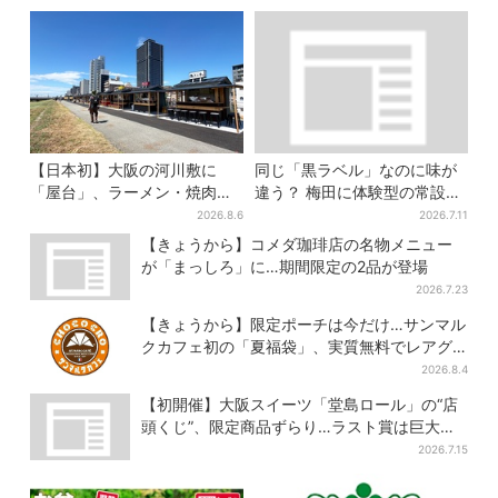
【日本初】大阪の河川敷に
同じ「黒ラベル」なのに味が
「屋台」、ラーメン・焼肉・
違う？ 梅田に体験型の常設
しゃぶしゃぶ・カフェまで…
店、“1人2杯まで”で0次会にも
2026.8.6
2026.7.11
22店舗がオープン
便利
【きょうから】コメダ珈琲店の名物メニュー
が「まっしろ」に…期間限定の2品が登場
2026.7.23
【きょうから】限定ポーチは今だけ…サンマル
クカフェ初の「夏福袋」、実質無料でレアグ
ッズが手に入る
2026.8.4
【初開催】大阪スイーツ「堂島ロール」の“店
頭くじ”、限定商品ずらり…ラスト賞は巨大ル
ームライト
2026.7.15