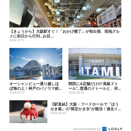
【きょうから】大阪駅すぐ！「おかげ横丁」が初出張、現地グル
メに初日から行列…お目...
2026.07.15
オーシャンビュー通り越しほ
関西に4店舗だけの“高級ドト
ぼ海の上！神戸のパノラマ絶
ール”…普通のドトールと、何
景ビアガーデンで食べ飲み放
2026.07.07
が違う？コーヒーは約2倍...
2026.08.05
題...
【駅直結】大阪・フードホールで「ほう
せき箱」の“限定かき氷”が復活！過去イ
ベント...
2026.08.05
Recommended by