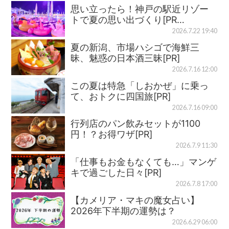
思い立ったら！神戸の駅近リゾー
トで夏の思い出づくり[PR…
2026.7.22 19:40
夏の新潟、市場ハシゴで海鮮三
昧、魅惑の日本酒三昧[PR]
2026.7.16 12:00
この夏は特急「しおかぜ」に乗っ
て、おトクに四国旅[PR]
2026.7.16 09:00
行列店のパン飲みセットが1100
円！？お得ワザ[PR]
2026.7.9 11:30
「仕事もお金もなくても…」マンゲ
キで過ごした日々[PR]
2026.7.8 17:00
【カメリア・マキの魔女占い】
2026年下半期の運勢は？
2026.6.29 06:00