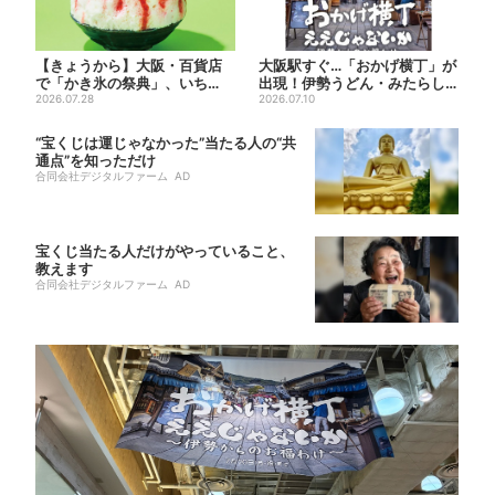
【きょうから】大阪・百貨店
大阪駅すぐ…「おかげ横丁」が
で「かき氷の祭典」、いち
出現！伊勢うどん・みたらし
ご・イチジク・紅茶・チーズ…
2026.07.28
だんご・かき氷など、名物グ...
2026.07.10
1...
“宝くじは運じゃなかった”当たる人の“共
通点”を知っただけ
合同会社デジタルファーム AD
宝くじ当たる人だけがやっていること、
教えます
合同会社デジタルファーム AD