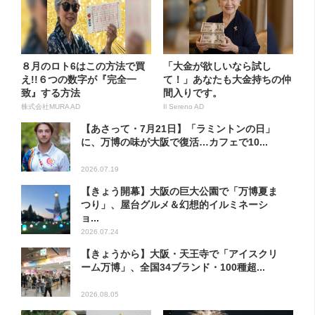
８月のロト6はこの方法で買
「大金が欲しいなら試し
え!!６つの数字が『完全一
て！」あなたも大金持ちの仲
致』する方法
間入りです。
株式会社MURA AD
Il Sereno AD
【あさって・7月21日】「ラミントンの日」
に、万博の味が大阪で復活…カフェで10...
2026.07.19
【きょう開幕】大阪の巨大公園で「万博夏ま
つり」、屋台グルメ＆幻想的イルミネーシ
ョ...
2026.07.24
【きょうから】大阪・天王寺で「アイスクリ
ーム万博」、全国34ブランド・100種超...
2026.08.05