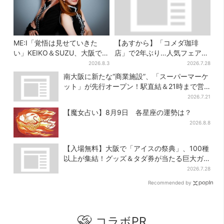
ME:I「覚悟は見せていきた
【あすから】「コメダ珈琲
い」KEIKO＆SUZU、大阪で語
店」で2年ぶり…人気フェアが
る…“日プ女子”からの3年間
復活！“ハワイ旅行が当た
2026.8.3
2026.7.28
と、7人で目指す夢
る”キャンペーンも
南大阪に新たな“商業施設”、「スーパーマーケ
ット」が先行オープン！駅直結＆21時まで営
業
2026.7.21
【魔女占い】8月9日 各星座の運勢は？
2026.8.8
【入場無料】大阪で「アイスの祭典」、100種
以上が集結！グッズ＆タダ券が当たる巨大ガ
チャも
2026.7.28
Recommended by
コラボPR