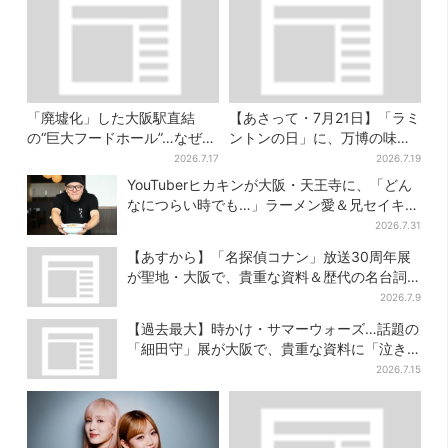
「廃墟化」した大阪駅直結
【あさって・7月21日】「ラミ
の“巨大フードホール”…なぜ？
ントンの日」に、万博の味が
実は、梅田ランチ＆カフェの
大阪で復活…カフェで100
2026.7.17
2026.7.19
穴場だった
個“無料配布”
YouTuberヒカキンが大阪・天王寺に、「どん
なにつらい時でも…」ラーメン愛＆兄セイキン
との思い出を語る
2026.7.31
【あすから】「名探偵コナン」放送30周年展
が聖地・大阪で、貴重な資料＆歴代の名台詞
シーンも
2026.7.9
【過去最大】時かけ・サマーウォーズ…話題の
「細田守」展が大阪で、貴重な資料に「泣き
そうになった」
2026.7.15