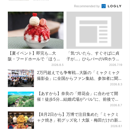
Recommended by
【夏イベント】即完も…大
「気づいたら、すぐそばに貞
阪・フードホールで「ほうせ
子が…」ひらパーのVRホラ
き箱」の“限定かき氷”が復
ー、1kmの迷宮で”逃げ切れな
2026.8.5
2026.7.19
活！一夜限りの盆踊りも
い恐怖”体験
2万円超えでも争奪戦…大阪の「ミャクミャク
撮影会」に全国からファン集結、参加者に聞
いた「それでも会いたい理由」
2026.8.3
【あすから】奈良の「燈花会」に合わせて開
催！徒歩5分…結婚式場が“バル”に、前後で食
事が楽しめる
2026.8.7
【8月2日から】万博で注目集めた「ミャクミ
ャク焼き」初グッズ化！大阪・梅田だけの新
商品が登場
2026.8.1