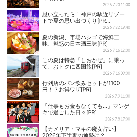
2026.7.23 11:00
思い立ったら！神戸の駅近リゾー
トで夏の思い出づくり[PR…
2026.7.22 19:40
夏の新潟、市場ハシゴで海鮮三
昧、魅惑の日本酒三昧[PR]
2026.7.16 12:00
この夏は特急「しおかぜ」に乗っ
て、おトクに四国旅[PR]
2026.7.16 09:00
行列店のパン飲みセットが1100
円！？お得ワザ[PR]
2026.7.9 11:30
「仕事もお金もなくても…」マンゲ
キで過ごした日々[PR]
2026.7.8 17:00
【カメリア・マキの魔女占い】
2026年下半期の運勢は？