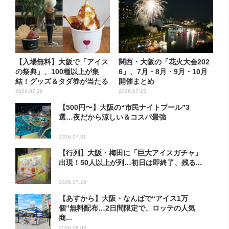
【入場無料】大阪で「アイス
関西・大阪の「花火大会202
の祭典」、100種以上が集
6」、7月・8月・9月・10月
結！グッズ＆タダ券が当たる
開催まとめ
巨...
2026.07.28
2026.07.15
【500円〜】大阪の“市民ナイトプール”3
選…夜だから涼しい＆コスパ最強
2026.07.31
【行列】大阪・梅田に「巨大アイスガチャ」
出現！50人以上が列…初日は即終了、残る...
2026.07.10
【あすから】大阪・なんばで“アイス1万
個”無料配布…2日間限定で、ロッテの人気
商...
2026.08.02