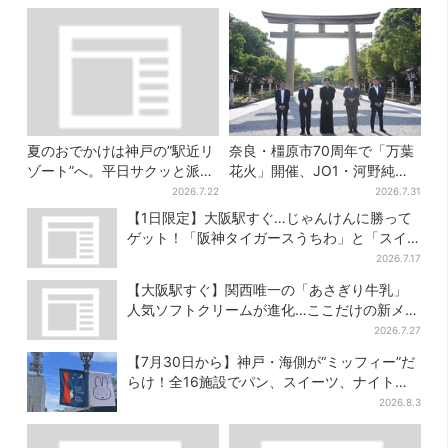
夏のおでかけは神戸の”駅近リ
奈良・橿原市70周年で「万葉
ゾート”へ。平日サクッと派
花火」開催、JO1・河野純喜
も、休日ガッツリ派も！タイ
がアンバサダーに…グループ
2026.7.22
2026.7.31
パ抜群、約20種の楽しみ方
楽曲ともシンクロ
【1日限定】大阪駅すぐ…じゃんけんに勝って
ゲット！「阪神タイガースうちわ」と「スイ
カ」の無料配布
2026.7.17
【大阪駅すぐ】関西唯一の「あさぎり牛乳」
人気ソフトクリームが進化…ここだけの新メニ
ューも仲間入り
2026.7.27
【7月30日から】神戸・海側が“ミッフィー”だ
らけ！全16施設でパン、スイーツ、ナイトマ
ーケットも
2026.8.3