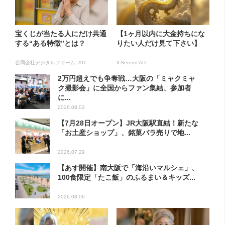
宝くじが当たる人にだけ共通
【1ヶ月以内に大金持ちにな
する“ある特徴”とは？
りたい人だけ見て下さい】
合同会社デジタルファーム AD
Il Sereno AD
2万円超えでも争奪戦…大阪の「ミャクミャ
ク撮影会」に全国からファン集結、参加者
に...
2026.08.03
【7月28日オープン】JR大阪駅直結！新たな
「お土産ショップ」、銘菓バラ売りで地...
2026.07.29
【あす開催】南大阪で「海沿いマルシェ」、
100食限定「たこ飯」のふるまい＆キッズ...
2026.08.06