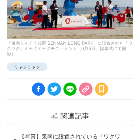
「泉南りんくう公園 SENNAN LONG PARK」に設置された「ワ
クワク」ミャクミャクモニュメント（6月6日、除幕式にて撮
影）
ミャクミャク
関連記事
【写真】泉南に設置されている「ワクワ