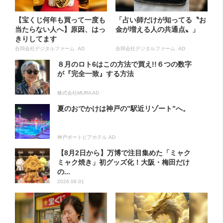
【宝くじ何年も買って一度も
「占い師だけが知ってる〝お
当たらない人へ】原因、はっ
金が増える人の共通点〟」
きりしてます
合同会社デジタルファーム AD
合同会社デジタルファーム AD
８月のロト6はこの方法で買え!!６つの数字
が『完全一致』する方法
株式会社MURA AD
夏のおでかけは神戸の”駅近リゾート”へ。
神戸ポートピアホテル AD
【8月2日から】万博で注目集めた「ミャク
ミャク焼き」初グッズ化！大阪・梅田だけ
の...
2026.08.01