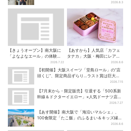
上手だと」
2026.8.3
【きょうオープン】南大阪に
【あすから】人気店「カフェ
「よなよなエール」の体験型
タナカ」大阪・梅田にレア商
ブルワリー、できたてビール
品集結…本店人気パン＆限定
2026.7.22
2026.8.6
の試飲や醸造所見学も
クッキー缶も！ 7日間の夏イ
【初開催】大阪スイーツ「堂島ロール」の“店
ベント
頭くじ”、限定商品ずらり…ラスト賞は巨大ル
ームライト
2026.7.15
【7月末から・限定販売】引退する「500系新
幹線＆ドクターイエロー」×人気ドーナツ店が
コラボ、手土産の切り札にも
2026.7.27
【あす開催】南大阪で「海沿いマルシェ」、
100食限定「たこ飯」のふるまい＆キッズ縁日
も
2026.8.6