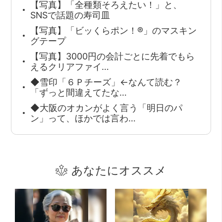
【写真】「全種類そろえたい！」と、
SNSで話題の寿司皿
【写真】「ビッくらポン！®」のマスキン
グテープ
【写真】3000円の会計ごとに先着でもら
えるクリアファイ…
◆雪印「６Ｐチーズ」←なんて読む？
「ずっと間違えてたな…
◆大阪のオカンがよく言う「明日のパ
ン」って、ほかでは言わ…
あなたにオススメ