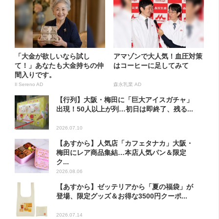
「大金が欲しいなら試し
アマゾンで大人気！血圧対策
て！」あなたも大金持ちの仲
はコーヒーに足してみて
間入りです。
Il Sereno AD
森永乳業 AD
【行列】大阪・梅田に「巨大アイスガチャ」
出現！50人以上が列…初日は即終了、残る...
2026.07.10
【あすから】人気店「カフェタナカ」大阪・
梅田にレア商品集結…本店人気パン＆限定
ク...
2026.08.06
【あすから】ゼッテリアから「夏の福袋」が
登場、限定グッズ＆お得な3500円クーポ...
2026.07.14