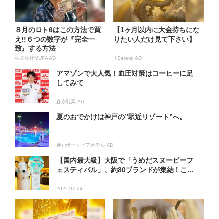
８月のロト6はこの方法で買
【1ヶ月以内に大金持ちにな
え!!６つの数字が『完全一
りたい人だけ見て下さい】
致』する方法
株式会社MURA AD
Il Sereno AD
アマゾンで大人気！血圧対策はコーヒーに足
してみて
森永乳業 AD
夏のおでかけは神戸の”駅近リゾート”へ。
神戸ポートピアホテル AD
【国内最大級】大阪で「うめだスヌーピーフ
ェスティバル」、約80ブランドが集結！こ...
2026.07.24