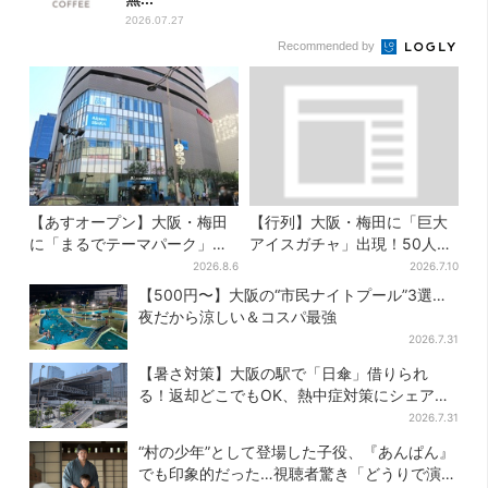
2026.07.27
Recommended by
【あすオープン】大阪・梅田
【行列】大阪・梅田に「巨大
に「まるでテーマパーク」な
アイスガチャ」出現！50人以
巨大スポーツ店、461ブラン
上が列…初日は即終了、残る
2026.8.6
2026.7.10
ド集結！ 6フロアをまとめて
開催日は？
【500円〜】大阪の“市民ナイトプール”3選…
紹介
夜だから涼しい＆コスパ最強
2026.7.31
【暑さ対策】大阪の駅で「日傘」借りられ
る！返却どこでもOK、熱中症対策にシェアサ
ービス拡大
2026.7.31
“村の少年”として登場した子役、『あんぱん』
でも印象的だった…視聴者驚き「どうりで演技