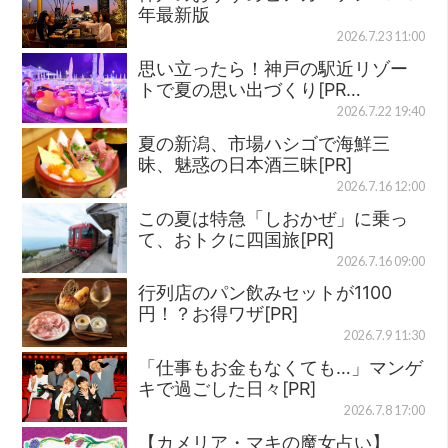
年最新版
2026.7.23 11:00
思い立ったら！神戸の駅近リゾー
トで夏の思い出づくり[PR…
2026.7.22 19:40
夏の新潟、市場ハシゴで海鮮三
昧、魅惑の日本酒三昧[PR]
2026.7.16 12:00
この夏は特急「しおかぜ」に乗っ
て、おトクに四国旅[PR]
2026.7.16 09:00
行列店のパン飲みセットが1100
円！？お得ワザ[PR]
2026.7.9 11:30
「仕事もお金もなくても…」マンゲ
キで過ごした日々[PR]
2026.7.8 17:00
【カメリア・マキの魔女占い】