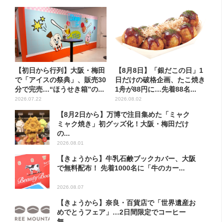
【初日から行列】大阪・梅田
【8月8日】「銀だこの日」1
で「アイスの祭典」、販売30
日だけの破格企画、たこ焼き
分で完売…“ほうせき箱”の...
1舟が88円に…先着88名...
2026.07.22
2026.08.02
【8月2日から】万博で注目集めた「ミャク
ミャク焼き」初グッズ化！大阪・梅田だけ
の...
2026.08.01
【きょうから】牛乳石鹸ブックカバー、大阪
で無料配布！ 先着1000名に「牛のカー...
2026.08.07
【きょうから】奈良・百貨店で「世界遺産お
めでとうフェア」…2日間限定でコーヒー
無...