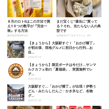
８月のロト6はこの方法で買
まだ宝くじ“適当に”買って
え!!６つの数字が『完全一
る？それ、当たらない人の典
致』する方法
型です
株式会社MURA AD
合同会社デジタルファーム AD
【きょうから】大阪駅すぐ！「おかげ横丁」
が初出張、現地グルメに初日から行列…お
目...
2026.07.15
【きょうから】限定ポーチは今だけ…サンマ
ルクカフェ初の「夏福袋」、実質無料でレ
ア...
2026.08.04
大阪駅すぐ…「おかげ横丁」が出現！伊勢う
どん・みたらしだんご・かき氷など、名物
グ...
2026.07.10