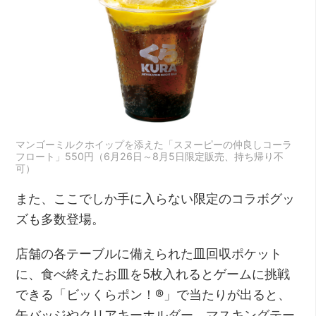
マンゴーミルクホイップを添えた「スヌーピーの仲良しコーラ
フロート」550円（6月26日～8月5日限定販売、持ち帰り不
可）
また、ここでしか手に入らない限定のコラボグッ
ズも多数登場。
店舗の各テーブルに備えられた皿回収ポケット
に、食べ終えたお皿を5枚入れるとゲームに挑戦
できる「ビッくらポン！®」で当たりが出ると、
缶バッジやクリアキーホルダー、マスキングテー