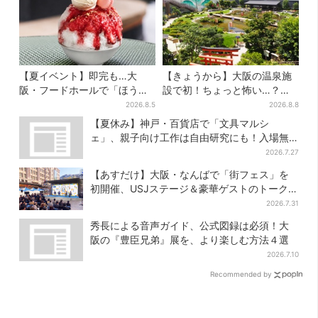
【夏イベント】即完も…大
【きょうから】大阪の温泉施
阪・フードホールで「ほうせ
設で初！ちょっと怖い…？体
き箱」の“限定かき氷”が復
験型イベント、限定グルメ＆
2026.8.5
2026.8.8
活！一夜限りの盆踊りも
盆踊りも
【夏休み】神戸・百貨店で「文具マルシ
ェ」、親子向け工作は自由研究にも！入場無
料で
2026.7.27
【あすだけ】大阪・なんばで「街フェス」を
初開催、USJステージ＆豪華ゲストのトークシ
ョーも！参加無料で
2026.7.31
秀長による音声ガイド、公式図録は必須！大
阪の『豊臣兄弟』展を、より楽しむ方法４選
2026.7.10
Recommended by