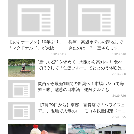
【あすオープン】16年ぶり…
兵庫・高級ホテルの跡地にで
「マクドナルド」が大阪・本
きたのは…？ 宝塚らしすぎ
町に帰ってくる！駅から徒歩1
る“豪華スーパー”を調査
2026.7.28
2026.7.13
分＆23時まで
“新しい涼” を求めて…大阪から高知へ！ 食べ
てほぐして「仁淀ブルー」でととのう体験旅
【2026夏最新版】
2026.7.30
関西から最短1時間の新潟へ！市場ハシゴで海
鮮三昧、魅惑の日本酒、発酵グルメも
2026.7.16
【7月29日から】京都・百貨店で「ハワイフェ
ア」、現地で人気のロコモコ＆数量限定ドー
ナツがずらり
2026.7.25