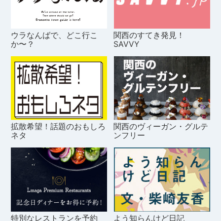
ウラなんばで、どこ行こ
関西のすてき発見！
か〜？
SAVVY
拡散希望！話題のおもしろ
関西のヴィーガン・グルテ
ネタ
ンフリー
特別なレストランを予約
よう知らんけど日記