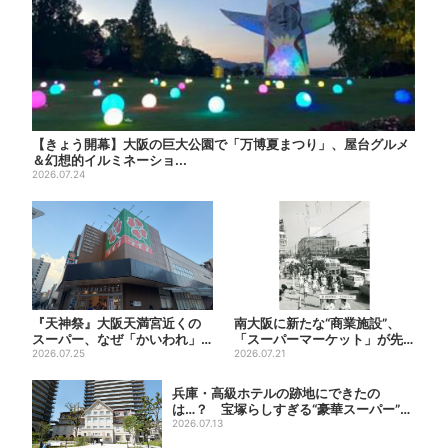
【きょう開幕】大阪の巨大公園で「万博夏まつり」、屋台グルメ
＆幻想的イルミネーショ...
2026.07.24
『天神祭』大阪天満宮近くの
南大阪に新たな“商業施設”、
スーパー、なぜ「かいわれ」
「スーパーマーケット」が先
が山積み？ 実は昔ながらの
2026.07.25
行オープン！駅直結＆21時...
2026.07.21
食...
兵庫・高級ホテルの跡地にできたの
は…？ 宝塚らしすぎる“豪華スーパー”を
調査
2026.07.13