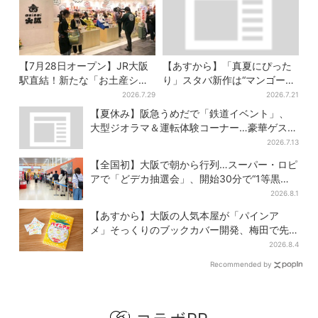
【7月28日オープン】JR大阪
【あすから】「真夏にぴった
駅直結！新たな「お土産ショ
り」スタバ新作は“マンゴー×
ップ」、銘菓バラ売りで地元
オレンジ”、果肉ごろっと…さ
2026.7.29
2026.7.21
民の“おやつ調達”にも
っぱり3種が登場
【夏休み】阪急うめだで「鉄道イベント」、
大型ジオラマ＆運転体験コーナー…豪華ゲスト
も4人登場
2026.7.13
【全国初】大阪で朝から行列…スーパー・ロピ
アで「どデカ抽選会」、開始30分で“1等黒毛
和牛”の当選も
2026.8.1
【あすから】大阪の人気本屋が「パインア
メ」そっくりのブックカバー開発、梅田で先
行販売
2026.8.4
Recommended by