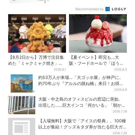
Recommended by
【8月2日から】万博で注目集
【夏イベント】即完も…大
めた「ミャクミャク焼き」初
阪・フードホールで「ほうせ
グッズ化！大阪・梅田だけの
き箱」の“限定かき氷”が復
2026.8.1
2026.8.5
新商品が登場
活！一夜限りの盆踊りも
約53万人が来場…「大ゴッホ展」が神戸に、
約70年ぶり『アルルの跳ね橋』来日！お得な
限定チケット販売も
2026.8.8
大阪・中之島のオフィスビルの窓辺に突如、
出現した……巨大インコ「何かいる」「朝から
ビビった」、その正体とは？
2026.7.29
【入場無料】大阪で「アイスの祭典」、100種
以上が集結！グッズ＆タダ券が当たる巨大ガ
チャも
2026.7.28