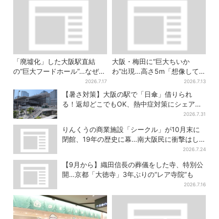
「廃墟化」した大阪駅直結
大阪・梅田に“巨大ちいか
の“巨大フードホール”…なぜ？
わ”出現…高さ5m「想像して
実は、梅田ランチ＆カフェの
たより結構デカい」「ちい
2026.7.17
2026.7.13
穴場だった
さ…くはない」
【暑さ対策】大阪の駅で「日傘」借りられ
る！返却どこでもOK、熱中症対策にシェアサ
ービス拡大
2026.7.31
りんくうの商業施設「シークル」が10月末に
閉館、19年の歴史に幕…南大阪民に衝撃はし
る
2026.7.24
【9月から】織田信長の葬儀をした寺、特別公
開…京都「大徳寺」3年ぶりの“レア寺院”も
2026.7.16