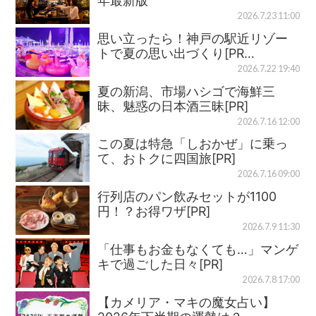
年最新版
2026.7.23 11:00
思い立ったら！神戸の駅近リゾー
トで夏の思い出づくり[PR…
2026.7.22 19:40
夏の新潟、市場ハシゴで海鮮三
昧、魅惑の日本酒三昧[PR]
2026.7.16 12:00
この夏は特急「しおかぜ」に乗っ
て、おトクに四国旅[PR]
2026.7.16 09:00
行列店のパン飲みセットが1100
円！？お得ワザ[PR]
2026.7.9 11:30
「仕事もお金もなくても…」マンゲ
キで過ごした日々[PR]
2026.7.8 17:00
【カメリア・マキの魔女占い】