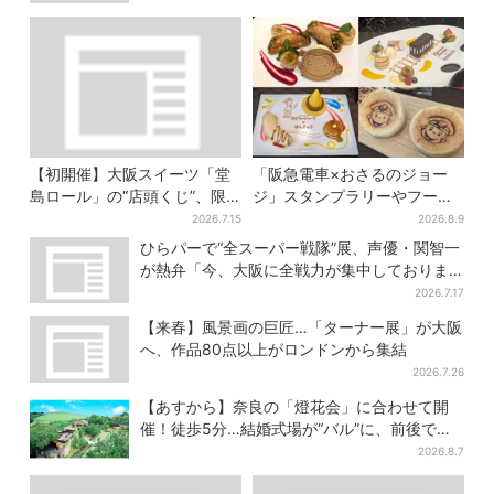
【初開催】大阪スイーツ「堂
「阪急電車×おさるのジョー
島ロール」の“店頭くじ”、限
ジ」スタンプラリーやフード
定商品ずらり…ラスト賞は巨
販売…梅田にジョージの大好
2026.7.15
2026.8.9
大ルームライト
きスイーツ「カノーリ」登場
ひらパーで“全スーパー戦隊”展、声優・関智一
が熱弁「今、大阪に全戦力が集中しておりま
す」
2026.7.17
【来春】風景画の巨匠…「ターナー展」が大阪
へ、作品80点以上がロンドンから集結
2026.7.26
【あすから】奈良の「燈花会」に合わせて開
催！徒歩5分…結婚式場が“バル”に、前後で食
事が楽しめる
2026.8.7