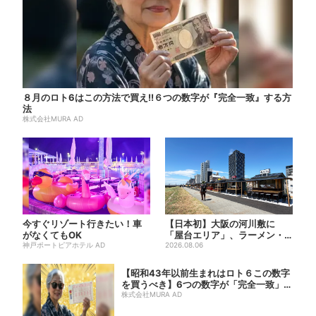
８月のロト6はこの方法で買え!!６つの数字が『完全一致』する方
法
株式会社MURA AD
今すぐリゾート行きたい！車
【日本初】大阪の河川敷に
がなくてもOK
「屋台エリア」、ラーメン・
神戸ポートピアホテル AD
焼肉・しゃぶしゃぶ・カフェ
2026.08.06
まで...
【昭和43年以前生まれはロト６この数字
を買うべき】6つの数字が「完全一致」す
る方...
株式会社MURA AD