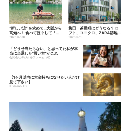
“新しい涼” を求めて…大阪から
梅田・茶屋町はどうなる？ ロ
高知へ！ 食べてほぐして「仁
フト、ユニクロ、ZARA跡地に
淀ブルー」でととのう...
2026.07.30
新店続々…再開発も予定
2026.07.10
「どうせ当たらない」と思ってた私が本
当に当選した“買い方”がこれ
合同会社デジタルファーム AD
【1ヶ月以内に大金持ちになりたい人だけ
見て下さい】
Il Sereno AD