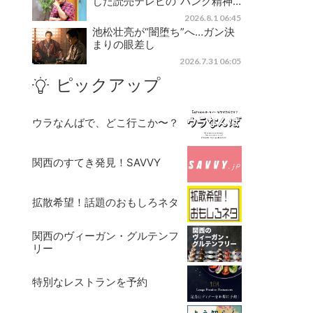
じた読売テレビの“パンク精神…
2026.8.1 06:45
池松壮亮が“闇堕ち”へ…ガン決
まりの眼差し
2026.7.31 06:05
ピックアップ
ウラなんばで、どこ行こか〜？
関西のすてき発見！SAVVY
拡散希望！話題のおもしろネタ
関西のヴィーガン・グルテンフ
リー
特別なレストランを予約