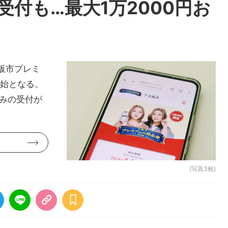
受付も…最大1万2000円お
阪市プレミ
開始となる。
込みの受付が
(写真3枚)