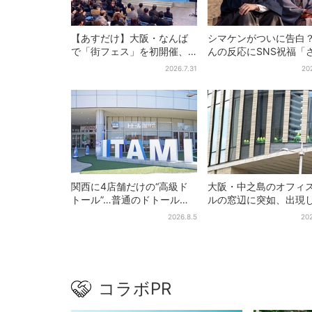
【あすだけ】大阪・なんば
シマケンがついに告白？
で「街フェス」を初開催、
んの反応にSNS祝福「
USJステージ＆豪華ゲスト
がに伝わったよね？」
2026.7.31
20
のトークショーも！参加無
料で
関西に4店舗だけの“高級ド
大阪・中之島のオフィ
トール”…普通のドトール
ルの窓辺に突如、出現
と、何が違う？コーヒーは
た……巨大インコ「何
2026.8.5
202
約2倍の600円
る」「朝からビビった
その正体とは？
コラボPR