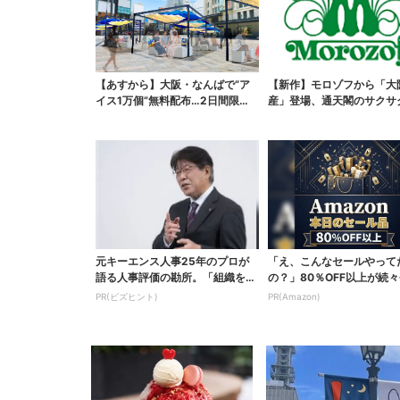
【あすから】大阪・なんばで“ア
【新作】モロゾフから「大
イス1万個”無料配布…2日間限定
産」登場、通天閣のサクサ
で、ロッテの人気商...
ーツ 6カ所で順次発売
元キーエンス人事25年のプロが
「え、こんなセールやって
語る人事評価の勘所。「組織を腐
の？」80％OFF以上が続々
らせるNG評価」とは...
場！Amazonの本気が...
PR(ビズヒント)
PR(Amazon)