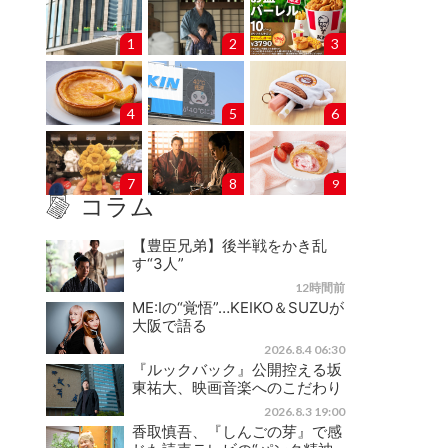
1
2
3
4
5
6
7
8
9
コラム
【豊臣兄弟】後半戦をかき乱
す“3人”
12時間前
ME:Iの“覚悟”…KEIKO＆SUZUが
大阪で語る
2026.8.4 06:30
『ルックバック』公開控える坂
東祐大、映画音楽へのこだわり
2026.8.3 19:00
香取慎吾、『しんごの芽』で感