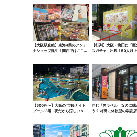
【大阪駅直結】東海4県のアンテ
【行列】大阪・梅田に「巨
ナショップ誕生！関西ではここで
スガチャ」出現！50人以上
しか買えない限定グル...
初日は即終了、残る...
【500円〜】大阪の“市民ナイト
同じ「黒ラベル」なのに味
プール”3選…夜だから涼しい＆コ
う？ 梅田に体験型の常設店
スパ最強
2杯まで”で0次会...