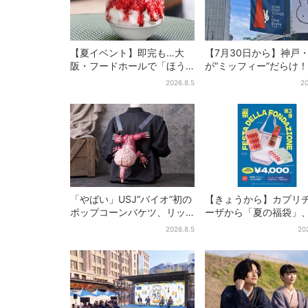
【夏イベント】即完も…大
【7月30日から】神戸
阪・フードホールで「ほう
が“ミッフィー”だらけ！
せき箱」の“限定かき氷”が復
施設でパン、スイーツ
2026.8.5
20
活！一夜限りの盆踊りも
イトマーケットも
「やばい」USJ“バイオ”初の
【きょうから】カプリ
ポップコーンバケツ、リッ
ーザから「夏の福袋」
カーが背中に張りつく衝撃
質無料…？値段以上の
2026.8.5
20
デザインに騒然…フレーバー
＆限定アイテム付き
にも反応