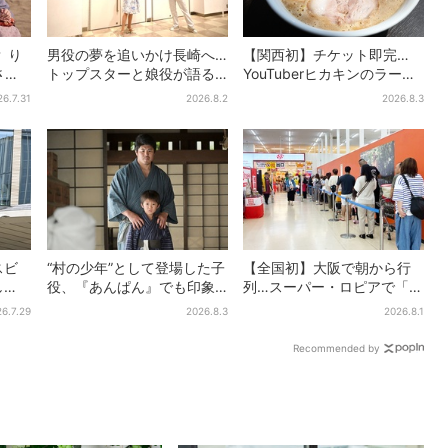
 り
男役の夢を追いかけ長崎へ…
【関西初】チケット即完…
さす
トップスターと娘役が語る
YouTuberヒカキンのラーメ
「ハウステンボス歌劇団」
ン店「みそきん」が大阪上
26.7.31
2026.8.2
2026.8.3
とは？大阪で初公演開催
陸！「待ってました」と話
題
スビ
“村の少年”として登場した子
【全国初】大阪で朝から行
し
役、『あんぱん』でも印象
列…スーパー・ロピアで「ど
かい
的だった…視聴者驚き「どう
デカ抽選会」、開始30分
6.7.29
2026.8.3
2026.8.1
」、
りで演技上手だと」
で“1等黒毛和牛”の当選も
Recommended by