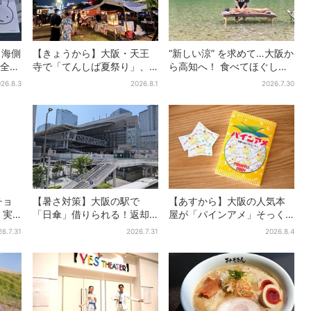
・海側
【きょうから】大阪・天王
“新しい涼” を求めて…大阪か
全16
寺で「てんしば夏祭り」、
ら高知へ！ 食べてほぐして
、ナ
縁日や盆踊り…涼しいスプラ
「仁淀ブルー」でととのう
26.8.3
2026.8.1
2026.7.30
ッシュタイムも！2日間だけ
体験旅【2026夏最新版】
チョ
【暑さ対策】大阪の駅で
【あすから】大阪の人気本
、実
「日傘」借りられる！返却
屋が「パインアメ」そっく
食事券
どこでもOK、熱中症対策に
りのブックカバー開発、梅
26.7.31
2026.7.31
2026.8.4
シェアサービス拡大
田で先行販売