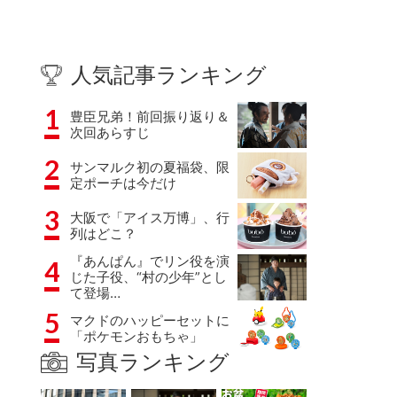
人気記事ランキング
1
豊臣兄弟！前回振り返り＆
次回あらすじ
2
サンマルク初の夏福袋、限
定ポーチは今だけ
3
大阪で「アイス万博」、行
列はどこ？
『あんぱん』でリン役を演
4
じた子役、“村の少年”とし
て登場…
5
マクドのハッピーセットに
「ポケモンおもちゃ」
写真ランキング