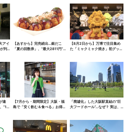
大アイ
【あすから】完売続出…銀だこ
【8月2日から】万博で注目集め
が列…
「夏の回数券」、“最大2811円”お
た「ミャクミャク焼き」初グッズ
得に！数量限定で
化！大阪・梅田だけの...
が違
【7月から・期間限定】大阪・福
「廃墟化」した大阪駅直結の“巨
、“1人
島で「安く飲む＆食べる」お得ワ
大フードホール”…なぜ？ 実は、
ザ → 行列店のパン...
梅田ランチ＆カフェ...