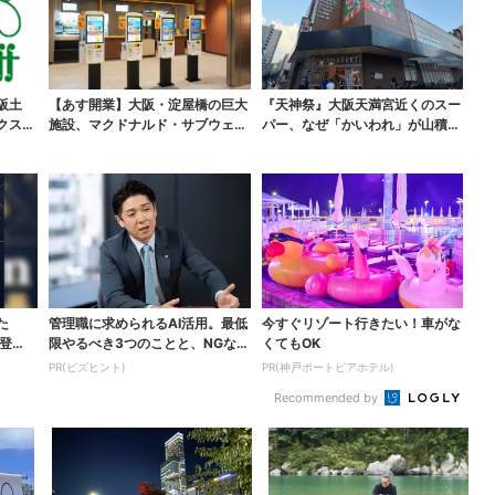
阪土
【あす開業】大阪・淀屋橋の巨大
『天神祭』大阪天満宮近くのスー
クスイ
施設、マクドナルド・サブウェ
パー、なぜ「かいわれ」が山積
イ…グルメ充実！“50...
み？ 実は昔ながらの食...
た
管理職に求められるAI活用。最低
今すぐリゾート行きたい！車がな
登
限やるべき3つのことと、NGな自
くてもOK
己認識
PR(ビズヒント)
PR(神戸ポートピアホテル)
Recommended by