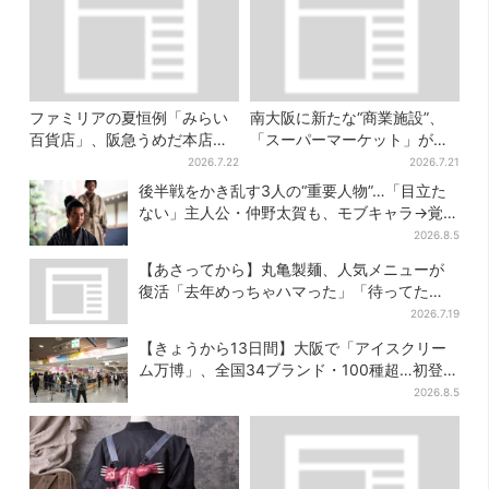
ファミリアの夏恒例「みらい
南大阪に新たな“商業施設”、
百貨店」、阪急うめだ本店で
「スーパーマーケット」が先
開幕…限定グッズを大人買い
行オープン！駅直結＆21時ま
2026.7.22
2026.7.21
する人続出
で営業
後半戦をかき乱す3人の“重要人物”…「目立た
ない」主人公・仲野太賀も、モブキャラ→覚醒
へ【豊臣兄弟】
2026.8.5
【あさってから】丸亀製麺、人気メニューが
復活「去年めっちゃハマった」「待ってた
よ！」「夏の救世主」
2026.7.19
【きょうから13日間】大阪で「アイスクリー
ム万博」、全国34ブランド・100種超…初登場
の「チョコソフト」に行列
2026.8.5