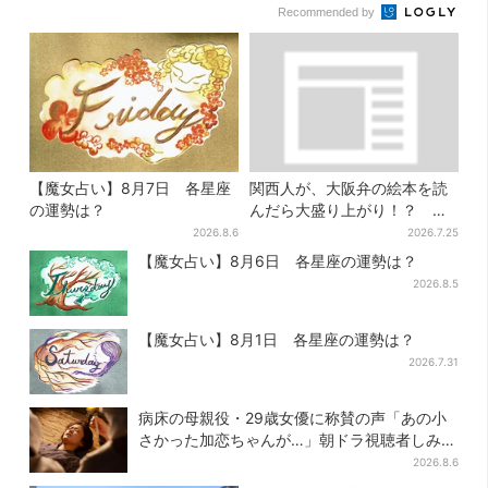
Recommended by
【魔女占い】8月7日 各星座
関西人が、大阪弁の絵本を読
の運勢は？
んだら大盛り上がり！？ 書
店員が語る、“関西弁”絵本が
2026.8.6
2026.7.25
人気を集めるワケとは
【魔女占い】8月6日 各星座の運勢は？
2026.8.5
【魔女占い】8月1日 各星座の運勢は？
2026.7.31
病床の母親役・29歳女優に称賛の声「あの小
さかった加恋ちゃんが…」朝ドラ視聴者しみじ
み
2026.8.6