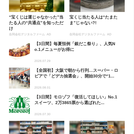
“宝くじは運じゃなかった”当
宝くじ当たる人は“たまた
たる人の“共通点”を知っただ
ま”じゃない?!
け
合同会社デジタルファーム AD
合同会社デジタルファーム AD
【3日間】毎夏恒例「銀だこ祭り」、人気N
o.1メニューがお得に
2026.07.29
【全国初】大阪で朝から行列…スーパー・ロ
ピアで「どデカ抽選会」、開始30分で“1...
2026.08.01
【3日間】モロゾフ「復活してほしい」No.1
スイーツ、2万3865票から選ばれた...
2026.07.30