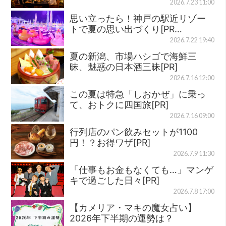
2026.7.23 11:00
思い立ったら！神戸の駅近リゾー
トで夏の思い出づくり[PR…
2026.7.22 19:40
夏の新潟、市場ハシゴで海鮮三
昧、魅惑の日本酒三昧[PR]
2026.7.16 12:00
この夏は特急「しおかぜ」に乗っ
て、おトクに四国旅[PR]
2026.7.16 09:00
行列店のパン飲みセットが1100
円！？お得ワザ[PR]
2026.7.9 11:30
「仕事もお金もなくても…」マンゲ
キで過ごした日々[PR]
2026.7.8 17:00
【カメリア・マキの魔女占い】
2026年下半期の運勢は？