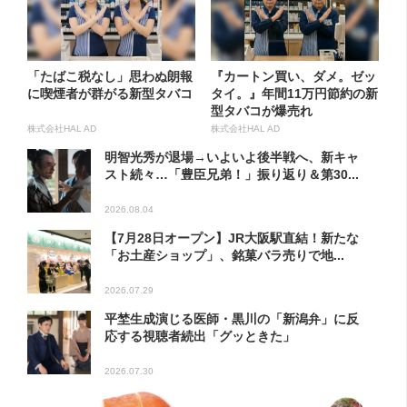
「たばこ税なし」思わぬ朗報
『カートン買い、ダメ。ゼッ
に喫煙者が群がる新型タバコ
タイ。』年間11万円節約の新
型タバコが爆売れ
株式会社HAL AD
株式会社HAL AD
明智光秀が退場→いよいよ後半戦へ、新キャ
スト続々…「豊臣兄弟！」振り返り＆第30...
2026.08.04
【7月28日オープン】JR大阪駅直結！新たな
「お土産ショップ」、銘菓バラ売りで地...
2026.07.29
平埜生成演じる医師・黒川の「新潟弁」に反
応する視聴者続出「グッときた」
2026.07.30