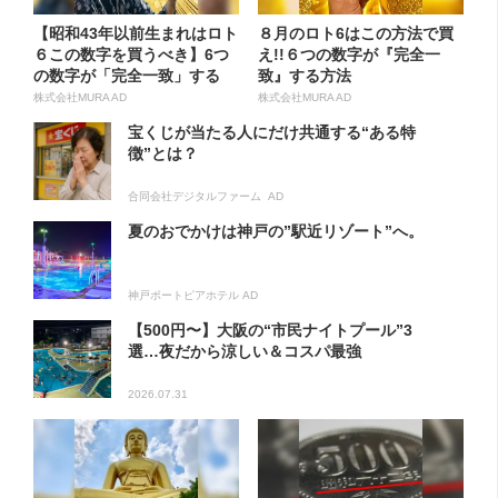
【昭和43年以前生まれはロト
８月のロト6はこの方法で買
６この数字を買うべき】6つ
え!!６つの数字が『完全一
の数字が「完全一致」する
致』する方法
方...
株式会社MURA AD
株式会社MURA AD
宝くじが当たる人にだけ共通する“ある特
徴”とは？
合同会社デジタルファーム AD
夏のおでかけは神戸の”駅近リゾート”へ。
神戸ポートピアホテル AD
【500円〜】大阪の“市民ナイトプール”3
選…夜だから涼しい＆コスパ最強
2026.07.31