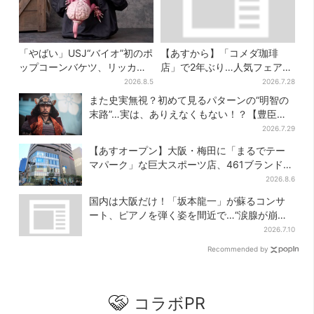
「やばい」USJ“バイオ”初のポ
【あすから】「コメダ珈琲
ップコーンバケツ、リッカー
店」で2年ぶり…人気フェアが
が背中に張りつく衝撃デザイ
復活！“ハワイ旅行が当た
2026.8.5
2026.7.28
ンに騒然…フレーバーにも反
る”キャンペーンも
また史実無視？初めて見るパターンの“明智の
応
末路”…実は、ありえなくもない！？【豊臣兄
弟】
2026.7.29
【あすオープン】大阪・梅田に「まるでテー
マパーク」な巨大スポーツ店、461ブランド集
結！ 6フロアをまとめて紹介
2026.8.6
国内は大阪だけ！「坂本龍一」が蘇るコンサ
ート、ピアノを弾く姿を間近で…“涙腺が崩
壊”と絶賛の声
2026.7.10
Recommended by
コラボPR