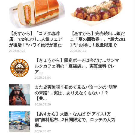
【あすから】「コメダ珈琲
【あすから】完売続出…銀だ
店」で2年ぶり…人気フェア
こ「夏の回数券」、“最大281
が復活！“ハワイ旅行が当た
1円”お得に！数量限定で
る”...
2026.07.28
2026.07.31
【きょうから】限定ポーチは今だけ…サンマ
ルクカフェ初の「夏福袋」、実質無料でレ
ア...
2026.08.04
また史実無視？初めて見るパターンの“明智
の末路”…実は、ありえなくもない！？
【豊...
2026.07.29
【あすから】大阪・なんばで“アイス1万
個”無料配布…2日間限定で、ロッテの人気
商...
2026.08.02