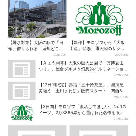
【暑さ対策】大阪の駅で「日
【新作】モロゾフから「大阪
傘」借りられる！返却どこで
土産」登場、通天閣のサクサ
もOK、熱中症対策にシェアサ
クスイーツ 6カ所で順次発売
2026.7.31
2026.8.6
ービス拡大
【きょう開幕】大阪の巨大公園で「万博夏ま
つり」、屋台グルメ＆幻想的イルミネーショ
ン…計27日間開催
2026.7.24
【12日間限定】赤福「五十鈴茶屋」、無病息
災願う「土用さわ餅」販売スタート 関西8カ
所でも買える
2026.7.15
【3日間】モロゾフ「復活してほしい」No.1ス
イーツ、2万3865票から選ばれた名作を限定
販売
2026.7.30