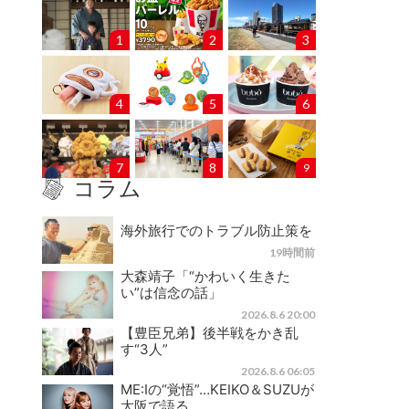
1
2
3
4
5
6
7
8
9
コラム
海外旅行でのトラブル防止策を
19時間前
大森靖子「“かわいく生きた
い”は信念の話」
2026.8.6 20:00
【豊臣兄弟】後半戦をかき乱
す“3人”
2026.8.6 06:05
ME:Iの“覚悟”…KEIKO＆SUZUが
大阪で語る