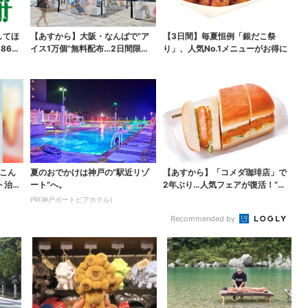
してほ
【あすから】大阪・なんばで“ア
【3日間】毎夏恒例「銀だこ祭
865
イス1万個”無料配布…2日間限定
り」、人気No.1メニューがお得に
で、ロッテの人気商...
?こん
夏のおでかけは神戸の”駅近リゾ
【あすから】「コメダ珈琲店」で
ト治療
ート”へ。
2年ぶり…人気フェアが復活！“ハ
ワイ旅行が当たる”...
PR(神戸ポートピアホテル)
Recommended by