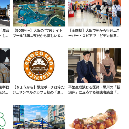
「屋台
【500円〜】大阪の“市民ナイト
【全国初】大阪で朝から行列…ス
・しゃ
プール”3選…夜だから涼しい＆コ
ーパー・ロピアで「どデカ抽選
スパ最強
会」、開始30分で“1...
後半戦
【きょうから】限定ポーチは今だ
平埜生成演じる医師・黒川の「新
臣兄
け…サンマルクカフェ初の「夏福
潟弁」に反応する視聴者続出「グ
袋」、実質無料でレア...
ッときた」