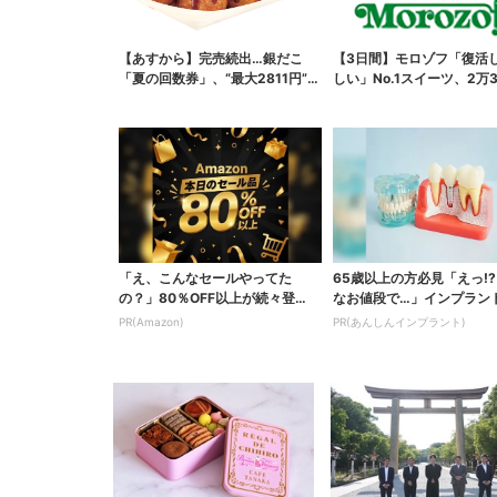
【あすから】完売続出…銀だこ
【3日間】モロゾフ「復活
「夏の回数券」、“最大2811円”お
しい」No.1スイーツ、2万3
得に！数量限定で
票から選ばれた...
「え、こんなセールやってた
65歳以上の方必見「えっ!
の？」80％OFF以上が続々登
なお値段で…」インプラン
場！Amazonの本気が...
の資料請求はこちら...
PR(Amazon)
PR(あんしんインプラント)