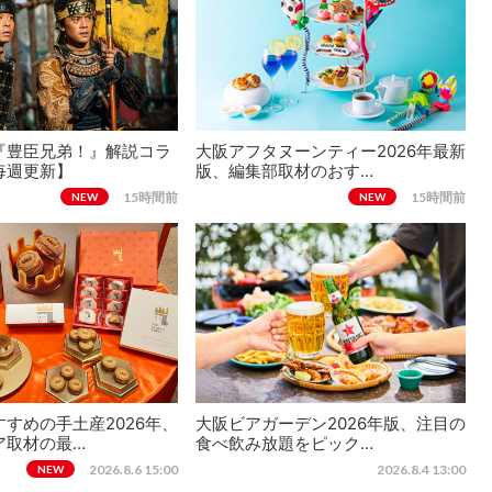
『豊臣兄弟！』解説コラ
大阪アフタヌーンティー2026年最新
毎週更新】
版、編集部取材のおす…
15時間前
15時間前
NEW
NEW
すめの手土産2026年、
大阪ビアガーデン2026年版、注目の
ア取材の最…
食べ飲み放題をピック…
2026.8.6 15:00
2026.8.4 13:00
NEW