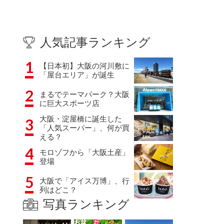
人気記事ランキング
1
【日本初】大阪の河川敷に
「屋台エリア」が誕生
2
まるでテーマパーク？大阪
に巨大スポーツ店
大阪・淀屋橋に誕生した
3
「人気スーパー」、何が買
える？
4
モロゾフから「大阪土産」
登場
5
大阪で「アイス万博」、行
列はどこ？
写真ランキング