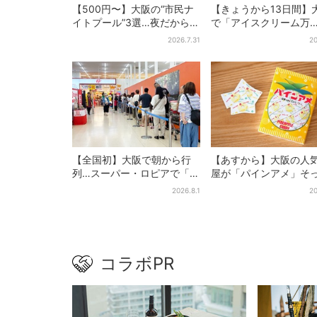
【500円〜】大阪の“市民ナ
【きょうから13日間】
イトプール”3選…夜だから涼
で「アイスクリーム万
しい＆コスパ最強
博」、全国34ブランド
2026.7.31
20
100種超…初登場の「
ソフト」に行列
【全国初】大阪で朝から行
【あすから】大阪の人
列…スーパー・ロピアで「ど
屋が「パインアメ」そ
デカ抽選会」、開始30分
りのブックカバー開発
2026.8.1
20
で“1等黒毛和牛”の当選も
田で先行販売
コラボPR