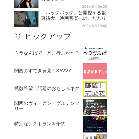
2026.8.4 06:30
『ルックバック』公開控える坂
東祐大、映画音楽へのこだわり
2026.8.3 19:00
ピックアップ
ウラなんばで、どこ行こか〜？
関西のすてき発見！SAVVY
拡散希望！話題のおもしろネタ
関西のヴィーガン・グルテンフ
リー
特別なレストランを予約