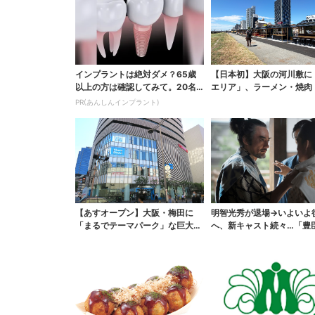
インプラントは絶対ダメ？65歳
【日本初】大阪の河川敷に
以上の方は確認してみて。20名
エリア」、ラーメン・焼肉
の歯科医師監修のガイ...
ぶしゃぶ・カフェまで...
PR(あんしんインプラント)
【あすオープン】大阪・梅田に
明智光秀が退場→いよいよ
「まるでテーマパーク」な巨大ス
へ、新キャスト続々…「豊
ポーツ店、461ブラン...
弟！」振り返り＆第30...