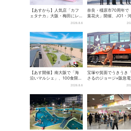
【あすから】人気店「カフ
奈良・橿原市70周年で
ェタナカ」大阪・梅田にレ
葉花火」開催、JO1・
ア商品集結…本店人気パン＆
喜がアンバサダーに…
2026.8.6
20
限定クッキー缶も！ 7日間の
プ楽曲ともシンクロ
夏イベント
【あす開催】南大阪で「海
宝塚や箕面でうきうき
沿いマルシェ」、100食限定
さるのジョージ×阪急
「たこ飯」のふるまい＆キ
お披露目！マルーンの
2026.8.6
202
ッズ縁日も
で神戸・宝塚・京都各
添乗