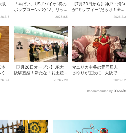
大阪
「やばい」USJ“バイオ”初の
【7月30日から】神戸・海側
ポップコーンバケツ、リッ
が“ミッフィー”だらけ！全16
・
カーが背中に張りつく衝撃
施設でパン、スイーツ、ナ
26.8.5
2026.8.5
2026.8.3
チョコ
デザインに騒然…フレーバー
イトマーケットも
にも反応
気本
【7月28日オープン】JR大
マユリカ中谷の元同居人・
っく
阪駅直結！新たな「お土産
さゆりが主役に…大阪で「呪
、梅
ショップ」、銘菓バラ売り
物展」開催、コンセプト
26.8.4
2026.7.29
2026.8.2
で地元民の“おやつ調達”にも
は“呪物たちのお茶会”
Recommended by