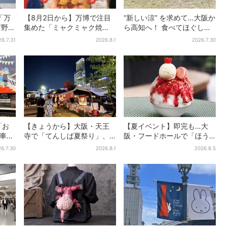
「万
【8月2日から】万博で注目
“新しい涼” を求めて…大阪か
河野純
集めた「ミャクミャク焼
ら高知へ！ 食べてほぐして
グルー
き」初グッズ化！大阪・梅
「仁淀ブルー」でととのう
26.7.31
2026.8.1
2026.7.30
田だけの新商品が登場
体験旅【2026夏最新版】
「お
【きょうから】大阪・天王
【夏イベント】即完も…大
電車」
寺で「てんしば夏祭り」、
阪・フードホールで「ほう
制服
縁日や盆踊り…涼しいスプラ
せき箱」の“限定かき氷”が復
6.7.30
2026.8.1
2026.8.5
線に
ッシュタイムも！2日間だけ
活！一夜限りの盆踊りも