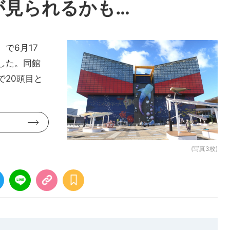
が見られるかも…
で6月17
した。同館
で20頭目と
(写真3枚)