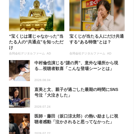
“宝くじは運じゃなかった”当
宝くじが当たる人にだけ共通
たる人の“共通点”を知っただ
する“ある特徴”とは？
け
合同会社デジタルファーム AD
合同会社デジタルファーム AD
中村倫也演じる“謎の男”、意外な場所から現
る…視聴者歓喜「こんな登場シーンとは」
2026.08.04
直美と文、親子が過ごした最期の時間にSNS
号泣「大泣きした」
2026.07.24
医師・藤田（坂口涼太郎）の熱い励ましに視
聴者感動「泣かされると思ってなかった」
2026.07.22