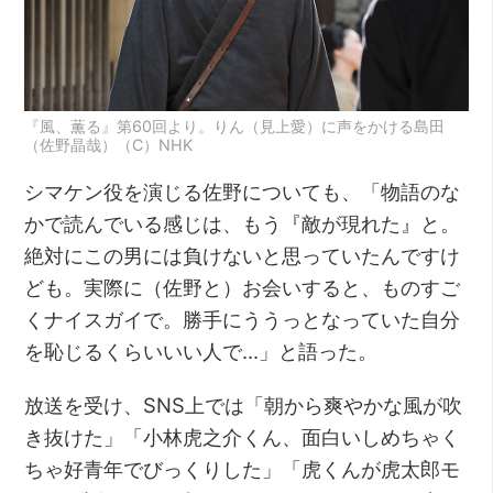
『風、薫る』第60回より。りん（見上愛）に声をかける島田
（佐野晶哉）（C）NHK
シマケン役を演じる佐野についても、「物語のな
かで読んでいる感じは、もう『敵が現れた』と。
絶対にこの男には負けないと思っていたんですけ
ども。実際に（佐野と）お会いすると、ものすご
くナイスガイで。勝手にううっとなっていた自分
を恥じるくらいいい人で…」と語った。
放送を受け、SNS上では「朝から爽やかな風が吹
き抜けた」「小林虎之介くん、面白いしめちゃく
ちゃ好青年でびっくりした」「虎くんが虎太郎モ