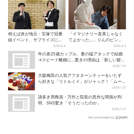
例えば炎が地元・宝塚で冠番
「イマジナリー直美じゃなく
組イベント、サプライズに会
てよかった…」りんのピンチ
場騒然「まさか本人が出てく
に駆けつける直美、ベストな
2026.8.3
2026.8.5
るとは…」
タイミングに視聴者歓喜
年の差25歳カップル、妻の猛アタックで結婚
→スピード離婚に…驚きの理由は「新しい髪
型」
2026.7.10
大阪梅田の人気アフタヌーンティーをいたず
ら好きな「リトルミイ」がジャック！「ムー
ミン」たちとバカンスへ
2026.7.31
謎多き用務員・万作と院長の意外な関係が判
明、SNS驚き「そうだったのか」
2026.7.27
Recommended by