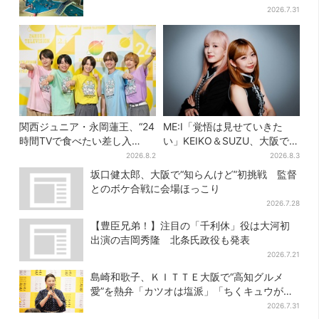
2026.7.31
関西ジュニア・永岡蓮王、“24
ME:I「覚悟は見せていきた
時間TVで食べたい差し入
い」KEIKO＆SUZU、大阪で語
れ”は？「キッチンカーが良い
る…“日プ女子”からの3年間
2026.8.2
2026.8.3
です！」会場沸く
と、7人で目指す夢
坂口健太郎、大阪で“知らんけど”初挑戦 監督
とのボケ合戦に会場ほっこり
2026.7.28
【豊臣兄弟！】注目の「千利休」役は大河初
出演の吉岡秀隆 北条氏政役も発表
2026.7.21
島崎和歌子、ＫＩＴＴＥ大阪で“高知グルメ
愛”を熱弁「カツオは塩派」「ちくキュウがお
つまみ」
2026.7.31