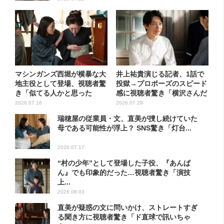
マシンガンズ西堀が横暴な大
井上祐貴演じる記者、1話で
地主役として登場、視聴者驚
投獄→プロポーズのスピード
き「似てる人かと思った
感に視聴者驚き「横沢さんだ
ら…」
け...
2026.07.16
2026.07.29
瑞穂屋の従業員・文、直美が捜し続けていた
母である可能性が浮上？ SNS驚き「灯台...
2026.07.17
“村の少年”として登場した子役、『あんぱ
ん』でも印象的だった…視聴者驚き「演技
上...
2026.08.03
直美が疑惑の文に問いかけ、ストレートすぎ
る聞き方に視聴者驚き「ド直球で訊いちゃ