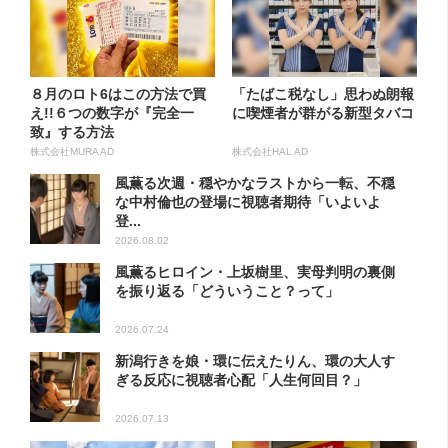
８月のロト6はこの方法で買
「たばこ税なし」思わぬ朗報
え!!６つの数字が『完全一
に喫煙者が群がる新型タバコ
致』する方法
株式会社MURA AD
株式会社HAL AD
風薫る次週・穏やかなラストから一転、不穏
な中村倫也の登場に視聴者期待「いよいよ
登...
2026.08.02
風薫るヒロイン・上坂樹里、実母判明の裏側
を振り返る「どういうこと？って」
2026.07.24
新潟行きを娘・環に伝えたりん、環の大人す
ぎる反応に視聴者心配「人生何回目？」
2026.07.13