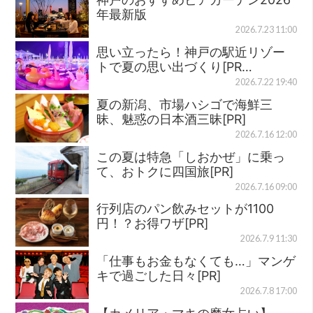
年最新版
2026.7.23 11:00
思い立ったら！神戸の駅近リゾー
トで夏の思い出づくり[PR…
2026.7.22 19:40
夏の新潟、市場ハシゴで海鮮三
昧、魅惑の日本酒三昧[PR]
2026.7.16 12:00
この夏は特急「しおかぜ」に乗っ
て、おトクに四国旅[PR]
2026.7.16 09:00
行列店のパン飲みセットが1100
円！？お得ワザ[PR]
2026.7.9 11:30
「仕事もお金もなくても…」マンゲ
キで過ごした日々[PR]
2026.7.8 17:00