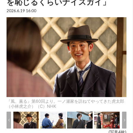
を恥じるくらいナイスガイ」
2026.6.19 16:00
『風、薫る』第60回より。一ノ瀬家を訪ねてやってきた虎太郎
（小林虎之介）（C）NHK
(写真4枚)