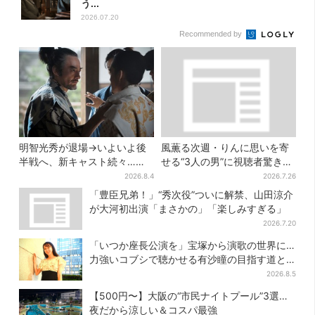
う...
2026.07.20
Recommended by
明智光秀が退場→いよいよ後
風薫る次週・りんに思いを寄
半戦へ、新キャスト続々…
せる“3人の男”に視聴者驚き
「豊臣兄弟！」振り返り＆第
「みんな出ますやん！」
2026.8.4
2026.7.26
30回あらすじ
「豊臣兄弟！」“秀次役”ついに解禁、山田涼介
が大河初出演「まさかの」「楽しみすぎる」
2026.7.20
「いつか座長公演を」宝塚から演歌の世界に…
力強いコブシで聴かせる有沙瞳の目指す道と
は
2026.8.5
【500円〜】大阪の“市民ナイトプール”3選…
夜だから涼しい＆コスパ最強