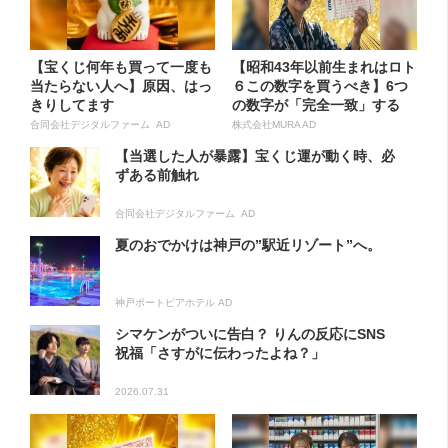
【宝くじ何年も買って一度も
【昭和43年以前生まれはロト
当たらない人へ】原因、はっ
６この数字を買うべき】6つ
きりしてます
の数字が「完全一致」する
方...
合同会社デジタルファーム AD
株式会社MURA AD
【当選した人が暴露】宝くじ運が動く時、必
ずある前触れ
合同会社デジタルファーム AD
夏のおでかけは神戸の”駅近リゾート”へ。
神戸ポートピアホテル AD
シマケンがついに告白？ りんの反応にSNS
祝福「さすがに伝わったよね？」
2026.07.31