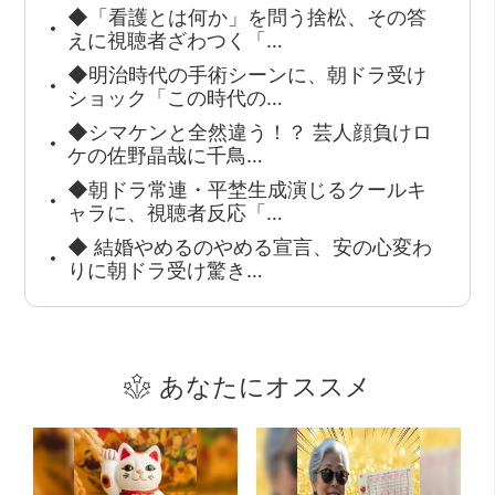
◆「看護とは何か」を問う捨松、その答
えに視聴者ざわつく「…
◆明治時代の手術シーンに、朝ドラ受け
ショック「この時代の…
◆シマケンと全然違う！？ 芸人顔負けロ
ケの佐野晶哉に千鳥…
◆朝ドラ常連・平埜生成演じるクールキ
ャラに、視聴者反応「…
◆ 結婚やめるのやめる宣言、安の心変わ
りに朝ドラ受け驚き…
あなたにオススメ