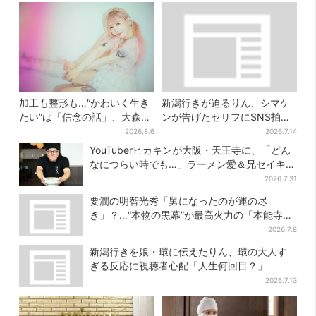
加工も整形も…“かわいく生き
新潟行きが迫るりん、シマケ
たい”は「信念の話」、大森靖
ンが告げたセリフにSNS拍子
子が新作に込めた思い
抜け「違う、そうじゃない」
2026.8.6
2026.7.14
YouTuberヒカキンが大阪・天王寺に、「どん
なにつらい時でも…」ラーメン愛＆兄セイキン
との思い出を語る
2026.7.31
要潤の明智光秀「舅になったのが運の尽
き」？…“本物の黒幕”が最高火力の「本能寺」
へ【豊臣兄弟】
2026.7.8
新潟行きを娘・環に伝えたりん、環の大人す
ぎる反応に視聴者心配「人生何回目？」
2026.7.13