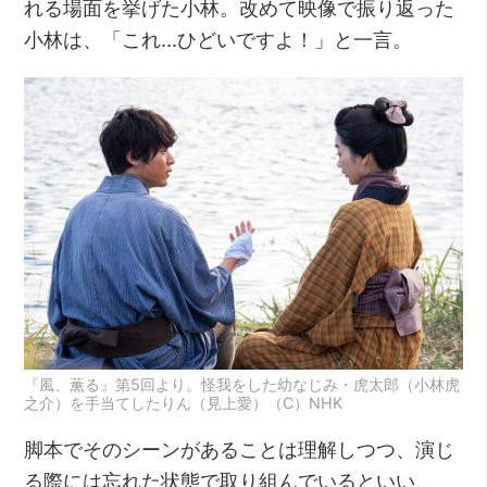
れる場面を挙げた小林。改めて映像で振り返った
小林は、「これ…ひどいですよ！」と一言。
『風、薫る』第5回より。怪我をした幼なじみ・虎太郎（小林虎
之介）を手当てしたりん（見上愛）（C）NHK
脚本でそのシーンがあることは理解しつつ、演じ
る際には忘れた状態で取り組んでいるといい、