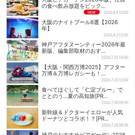
の食べ飲み放題をピック…
NEW
2026.8.4 13:00
大阪のナイトプール8選【2026
年】
2026.8.3 11:00
神戸アフタヌーンティー2026年最
新版、編集部取材のおす…
2026.7.31 14:00
【大阪・関西万博2025】アフター
万博＆万博レガシーも！…
2026.7.31 11:00
食べてほぐして「仁淀ブルー」で
ととのう…夏の高知旅[PR…
2026.7.30 09:00
新幹線＆ドクターイエローが人気
ドーナツとコラボ！？[PR…
2026.7.28 08:30
神戸のおすすめビアガーデン2026