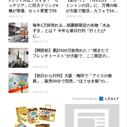
ッテリア」に巨大ドリンク6
ミントンの日」に、万博の味
種が登場、セット変更で35
が大阪で復活…カフェで10...
0...
2026.07.11
2026.07.19
毎年1万杯売れる…祇園祭限定の名物「水あ
ずき」とは？ 今年も連日行列「行くたび
に...
2026.07.17
【関西初】累計500万枚売れた！“焼きたて
フレンチトースト”が大阪で、ここ限定の...
2026.07.13
【初日から行列】大阪・梅田で「アイスの祭
典」、販売30分で完売…“ほうせき箱”の...
2026.07.22
Recommended by