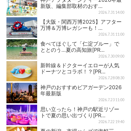
新版、編集部取材のおす…
2026.7.31 14:00
【大阪・関西万博2025】アフター
万博＆万博レガシーも！…
2026.7.31 11:00
食べてほぐして「仁淀ブルー」で
ととのう…夏の高知旅[PR…
2026.7.30 09:00
新幹線＆ドクターイエローが人気
ドーナツとコラボ！？[PR…
2026.7.28 08:30
神戸のおすすめビアガーデン2026
年最新版
2026.7.23 11:00
思い立ったら！神戸の駅近リゾー
トで夏の思い出づくり[PR…
2026.7.22 19:40