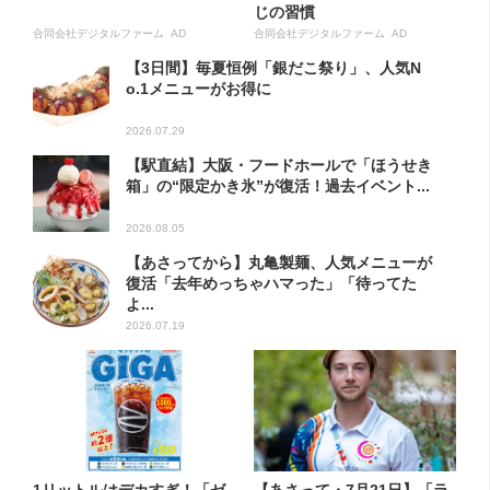
じの習慣
合同会社デジタルファーム AD
合同会社デジタルファーム AD
【3日間】毎夏恒例「銀だこ祭り」、人気N
o.1メニューがお得に
2026.07.29
【駅直結】大阪・フードホールで「ほうせき
箱」の“限定かき氷”が復活！過去イベント...
2026.08.05
【あさってから】丸亀製麺、人気メニューが
復活「去年めっちゃハマった」「待ってた
よ...
2026.07.19
1リットルはデカすぎ！「ゼ
【あさって・7月21日】「ラ