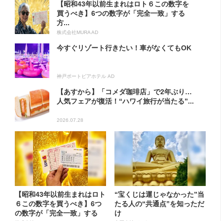
【昭和43年以前生まれはロト６この数字を
買うべき】6つの数字が「完全一致」する
方...
株式会社MURA AD
今すぐリゾート行きたい！車がなくてもOK
神戸ポートピアホテル AD
【あすから】「コメダ珈琲店」で2年ぶり…
人気フェアが復活！“ハワイ旅行が当たる”...
2026.07.28
【昭和43年以前生まれはロト
“宝くじは運じゃなかった”当
６この数字を買うべき】6つ
たる人の“共通点”を知っただ
の数字が「完全一致」する
け