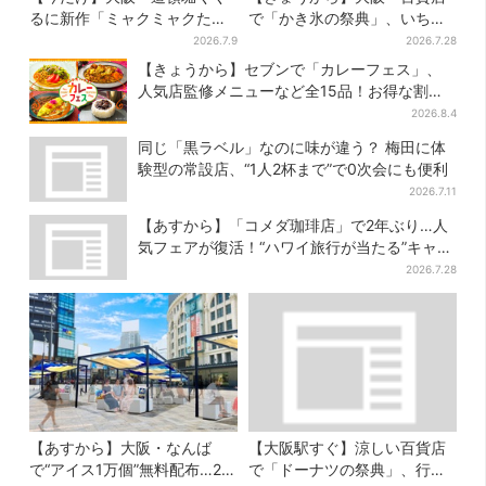
るに新作「ミャクミャクたこ
で「かき氷の祭典」、いち
焼」登場！関西の8店舗限定で
ご・イチジク・紅茶・チー
2026.7.9
2026.7.28
ズ…17店舗のメニュー集結
【きょうから】セブンで「カレーフェス」、
人気店監修メニューなど全15品！お得な割引
キャンペーンは2週間だけ
2026.8.4
同じ「黒ラベル」なのに味が違う？ 梅田に体
験型の常設店、“1人2杯まで”で0次会にも便利
2026.7.11
【あすから】「コメダ珈琲店」で2年ぶり…人
気フェアが復活！“ハワイ旅行が当たる”キャン
ペーンも
2026.7.28
【あすから】大阪・なんば
【大阪駅すぐ】涼しい百貨店
で“アイス1万個”無料配布…2日
で「ドーナツの祭典」、行列