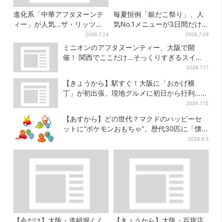
進化系「中華アフタヌーンテ
毎夏恒例「銀だこ祭り」、人
ィー」が人気…ザ・リッツ・
気No.1メニューが3日間だけ
カールトン大阪でも、8月末ま
お得に
2026.7.24
2026.7.29
で開催
ミニオンのアフタヌーンティー、大阪で開
催！ 関西でここだけ…そっくりすぎるスイー
ツも
2026.7.17
【きょうから】駅すぐ！大阪に「おかげ横
丁」が初出張、現地グルメに初日から行列…お
目当ては？
2026.7.15
【あすから】どの世代？マクドのハッピーセ
ットに“ポケモンおもちゃ”、歴代30匹に「懐
かしい」と喜びの声
2026.8.5
【今だけ】大阪・道頓堀くく
【きょうから】大阪・百貨店