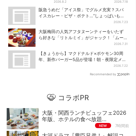
間限定で、ロッテの人気商品
店の“できたて”＆限定メニュ
2026.8.2
2026.7.18
もらえる
ーも
阪急うめだ「アイス祭」でグルメ充実？スパ
イスカレー・ピザ・ポテト…“しょっぱいもの
食べたい”が叶う
2026.7.23
大阪梅田の人気アフタヌーンティーをいたず
ら好きな「リトルミイ」がジャック！「ムー
ミン」たちとバカンスへ
2026.7.31
【きょうから】マクドナルド×ポケモン30周
年、新作バーガー5品が登場！朝・夜限定メニ
ューも
2026.7.22
Recommended by
コラボPR
大阪・関西ランチビュッフェ2026
年版、ホテルの食べ放題…
NEW
7時間前
大河ドラマ『豊臣兄弟！』解説コ