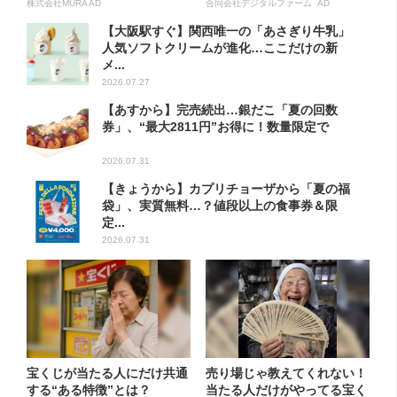
方...
株式会社MURA AD
合同会社デジタルファーム AD
【大阪駅すぐ】関西唯一の「あさぎり牛乳」
人気ソフトクリームが進化…ここだけの新
メ...
2026.07.27
【あすから】完売続出…銀だこ「夏の回数
券」、“最大2811円”お得に！数量限定で
2026.07.31
【きょうから】カプリチョーザから「夏の福
袋」、実質無料…？値段以上の食事券＆限
定...
2026.07.31
宝くじが当たる人にだけ共通
売り場じゃ教えてくれない！
する“ある特徴”とは？
当たる人だけがやってる宝く