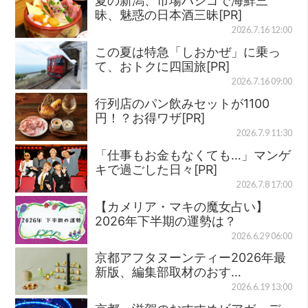
夏の新潟、市場ハシゴで海鮮三
昧、魅惑の日本酒三昧[PR]
2026.7.16 12:00
この夏は特急「しおかぜ」に乗っ
て、おトクに四国旅[PR]
2026.7.16 09:00
行列店のパン飲みセットが1100
円！？お得ワザ[PR]
2026.7.9 11:30
「仕事もお金もなくても…」マンゲ
キで過ごした日々[PR]
2026.7.8 17:00
【カメリア・マキの魔女占い】
2026年下半期の運勢は？
2026.6.29 06:00
京都アフタヌーンティー2026年最
新版、編集部取材のおす…
2026.6.19 13:00