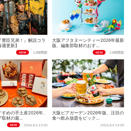
『豊臣兄弟！』解説コラ
大阪アフタヌーンティー2026年最新
毎週更新】
版、編集部取材のおす…
13時間前
13時間前
NEW
NEW
すめの手土産2026年、
大阪ビアガーデン2026年版、注目の
ア取材の最…
食べ飲み放題をピック…
2026.8.6 15:00
2026.8.4 13:00
NEW