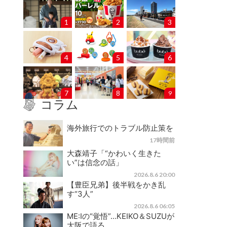
1
2
3
4
5
6
7
8
9
コラム
海外旅行でのトラブル防止策を
17時間前
大森靖子「“かわいく生きた
い”は信念の話」
2026.8.6 20:00
【豊臣兄弟】後半戦をかき乱
す“3人”
2026.8.6 06:05
ME:Iの“覚悟”…KEIKO＆SUZUが
大阪で語る