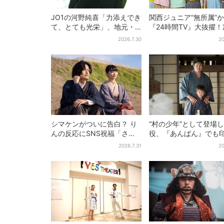
JO1の河野純喜「力添えでき
関西ジュニア“無所属”
て、とても光栄」、地元・
『24時間TV』大抜擢
奈良へ凱旋！学生時代の思
代スターと期待「まさ
2026.7.30
20
い出エピソードも
が…」
シマケンがついに告白？ り
“村の少年”として登場
んの反応にSNS祝福「さす
役、『あんぱん』でも
がに伝わったよね？」
的だった…視聴者驚き
2026.7.31
20
りで演技上手だと」