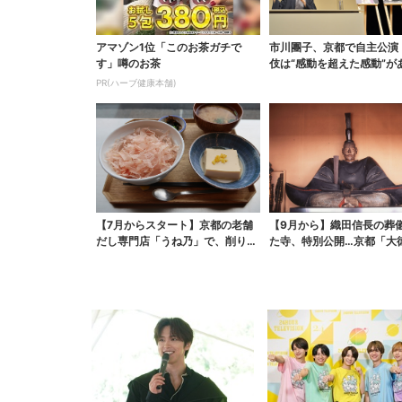
アマゾン1位「このお茶ガチで
市川團子、京都で自主公演
す」噂のお茶
伎は“感動を超えた感動”が
戦友・市川染五郎も
PR(ハーブ健康本舗)
【7月からスタート】京都の老舗
【9月から】織田信長の葬
だし専門店「うね乃」で、削りた
た寺、特別公開…京都「大
て「かつお節」のモー...
3年ぶりの“レア寺院...