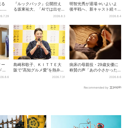
見る
『ルックバック』公開控え
明智光秀が退場→いよいよ
”…実
る坂東祐大、「AIでは出せ
後半戦へ、新キャスト続々…
！？
ない質感がある」映画音楽
「豊臣兄弟！」振り返り＆
6.7.29
2026.8.3
2026.8.4
へのこだわり
第30回あらすじ
リー
島崎和歌子、ＫＩＴＴＥ大
病床の母親役・29歳女優に
ドル
阪で“高知グルメ愛”を熱弁
称賛の声「あの小さかった
位
「カツオは塩派」「ちくキ
加恋ちゃんが…」朝ドラ視聴
26.8.6
2026.7.31
2026.8.6
理由と
ュウがおつまみ」
者しみじみ
Recommended by