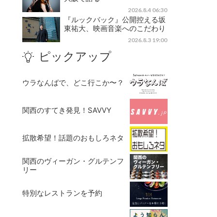
2026.8.4 06:30
『ルックバック』公開控える坂
東祐大、映画音楽へのこだわり
2026.8.3 19:00
ピックアップ
ウラなんばで、どこ行こか〜？
関西のすてき発見！SAVVY
拡散希望！話題のおもしろネタ
関西のヴィーガン・グルテンフ
リー
特別なレストランを予約