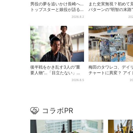
男役の夢を追いかけ長崎へ…
また史実無視？初めて
トップスターと娘役が語る
パターンの“明智の末路
「ハウステンボス歌劇団」
は、ありえなくもない
2026.8.2
202
とは？大阪で初公演開催
【豊臣兄弟】
後半戦をかき乱す3人の“重
梅田のタワレコ、デイ
要人物”…「目立たない」主
チャートに異変？ アイ
人公・仲野太賀も、モブキ
に混じり“マユリカ”が1
2026.8.5
20
ャラ→覚醒へ【豊臣兄弟】
に…お笑いが強すぎる
は
コラボPR