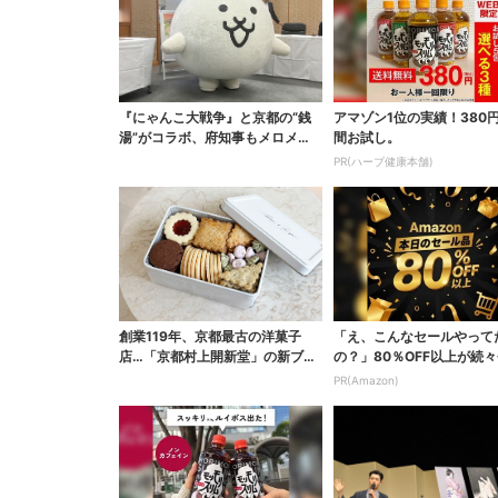
『にゃんこ大戦争』と京都の“銭
アマゾン1位の実績！380
湯”がコラボ、府知事もメロメロ
間お試し。
に「ネコの力はすごい...
PR(ハーブ健康本舗)
創業119年、京都最古の洋菓子
「え、こんなセールやって
店…「京都村上開新堂」の新ブラ
の？」80％OFF以上が続々
ンド誕生、行列店に
場！Amazonの本気が...
PR(Amazon)