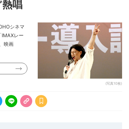
”熱唱
OHOシネマ
IMAXレー
、映画
(写真10枚)