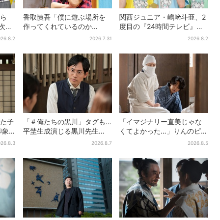
から
香取慎吾「僕に遊ぶ場所を
関西ジュニア・嶋﨑斗亜、2
！次世
作ってくれているのか
度目の『24時間テレビ』
か僕
も」、異色バラエティ『し
へ…ほかのメンバーに助言
26.8.2
2026.7.31
2026.8.2
んごの芽』で感じた読売テ
「サポーターたるもの」
レビの“パンク精神”
した子
「＃俺たちの黒川」タグも…
「イマジナリー直美じゃな
印象
平埜生成演じる黒川先生
くてよかった…」りんのピン
「どう
の“退場”にSNS悲鳴「もっと
チに駆けつける直美、ベス
26.8.3
2026.8.7
2026.8.5
見たかった」
トなタイミングに視聴者歓
喜