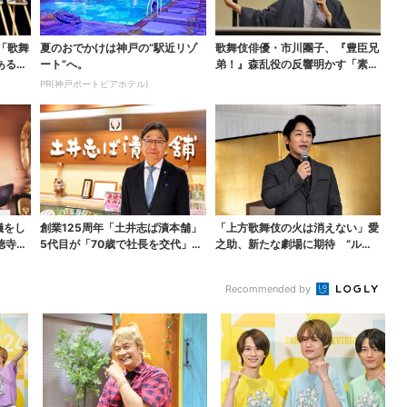
「歌舞
夏のおでかけは神戸の”駅近リゾ
歌舞伎俳優・市川團子、『豊臣兄
ある」
ート”へ。
弟！』森乱役の反響明かす「素顔
の芝居が新鮮と…」
PR(神戸ポートピアホテル)
儀をし
創業125周年「土井志ば漬本舗」
「上方歌舞伎の火は消えない」愛
徳寺」
5代目が「70歳で社長を交代」、
之助、新たな劇場に期待 “ルパ
今後の展開は？【...
ン歌舞伎”は古典への...
Recommended by