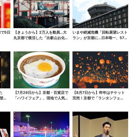
円で5日
【きょうから】2万人を動員…大
いまや絶滅危機「回転展望レスト
丸京都で復活した「比叡山お化け
ラン」が京都に…日本唯一、57年
屋敷」、コース延長で...
間「回るフレンチ」...
た
【7月29日から】京都・百貨店で
【8月7日から】昨年はチケット
登
「ハワイフェア」、現地で人気の
完売！京都で「ランタンフェ
ロコモコ＆数量限定...
ス」、最大3500の光が...