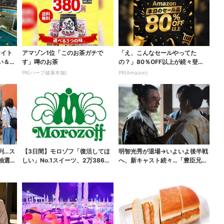
ナイト
アマゾン1位「このお茶ガチで
「え、こんなセールやってた
い＆コ
す」噂のお茶
の？」80％OFF以上が続々登
場！Amazonの本気が...
PR(ハーブ健康本舗)
PR(Amazon)
列…ス
【3日間】モロゾフ「復活してほ
明智光秀が退場→いよいよ後半戦
抽選
しい」No.1スイーツ、2万3865
へ、新キャスト続々…「豊臣兄
票から選ばれた...
弟！」振り返り＆第30...