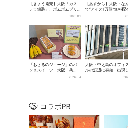
【きょう発売】大阪「カス
【あすから】大阪・な
テラ銀装」、ポムポムプリ
で“アイス1万個”無料配
ンと初コラボ 紙袋まで限
日間限定で、ロッテの
2026.8.1
20
定デザインに
商品もらえる
「おさるのジョージ」のパ
大阪・中之島のオフィ
ン＆スイーツ、大阪・兵
ルの窓辺に突如、出現
庫・京都限定で【きょうか
た……巨大インコ「何
2026.8.4
202
ら】発売スタート
る」「朝からビビった
その正体とは？
コラボPR