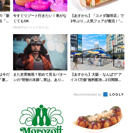
の「新
今すぐリゾート行きたい！車がな
【あすから】「コメダ珈琲店」で
出「グ
くてもOK
2年ぶり…人気フェアが復活！“ハ
ワイ旅行が当たる”...
PR(神戸ポートピアホテル)
は今だ
また史実無視？初めて見るパター
【あすから】大阪・なんばで“ア
「夏福
ンの“明智の末路”…実は、ありえ
イス1万個”無料配布…2日間限定
なくもない！？【豊...
で、ロッテの人気商...
Recommended by