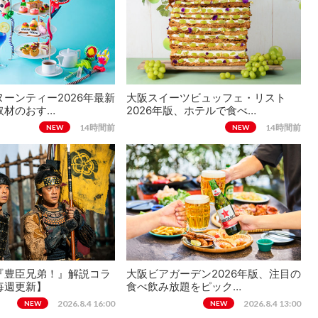
ーンティー2026年最新
大阪スイーツビュッフェ・リスト
取材のおす…
2026年版、ホテルで食べ…
14時間前
14時間前
NEW
NEW
『豊臣兄弟！』解説コラ
大阪ビアガーデン2026年版、注目の
毎週更新】
食べ飲み放題をピック…
2026.8.4 16:00
2026.8.4 13:00
NEW
NEW