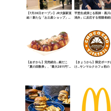
【7月28日オープン】JR大阪駅直
平埜生成演じる医師・黒川
結！新たな「お土産ショップ」、
潟弁」に反応する視聴者続
銘菓バラ売りで地...
ッときた」
【あすから】完売続出…銀だこ
【きょうから】限定ポーチ
「夏の回数券」、“最大2811円”お
け…サンマルクカフェ初の
得に！数量限定で
袋」、実質無料でレア...