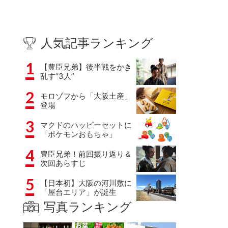
人気記事ランキング
1
【豊臣兄弟】後半戦をかき
乱す“3人”
2
モロゾフから「大阪土産」
登場
3
マクドのハッピーセットに
「ポケモンおもちゃ」
4
豊臣兄弟！前回振り返り＆
次回あらすじ
5
【日本初】大阪の河川敷に
「屋台エリア」が誕生
写真ランキング