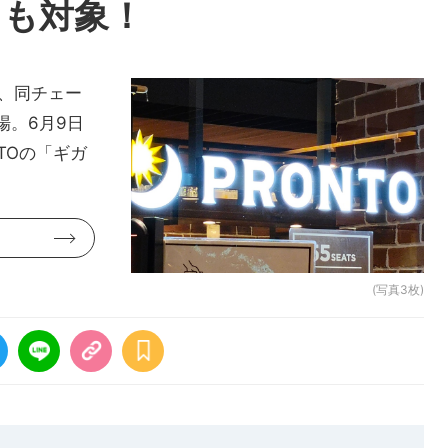
スも対象！
ら、同チェー
場。6月9日
TOの「ギガ
(写真3枚)