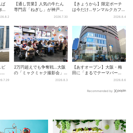
んば
【通し営業】人気の牛たん
【きょうから】限定ポーチ
布…2
専門店「ねぎし」が神戸
は今だけ…サンマルクカフェ
人気
に、「想像しただけでお腹
初の「夏福袋」、実質無料
26.8.2
2026.7.30
2026.8.4
空く…」SNSで喜びの声
でレアグッズが手に入る
スビ
2万円超えでも争奪戦…大阪
【あすオープン】大阪・梅
し
の「ミャクミャク撮影会」
田に「まるでテーマパー
かい
に全国からファン集結、参
ク」な巨大スポーツ店、461
6.7.29
2026.8.3
2026.8.6
」、
加者に聞いた「それでも会
ブランド集結！ 6フロアを
いたい理由」
まとめて紹介
Recommended by