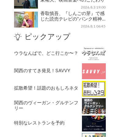
2026.8.3 19:00
香取慎吾、『しんごの芽』で感
じた読売テレビの“パンク精神…
2026.8.1 06:45
ピックアップ
ウラなんばで、どこ行こか〜？
関西のすてき発見！SAVVY
拡散希望！話題のおもしろネタ
関西のヴィーガン・グルテンフ
リー
特別なレストランを予約