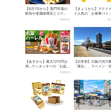
【8月1日から】黒門市場の
【きょうから】マクド
鮮魚や老舗味噌店とコラ
ド人気の「お食事パイ
ボ、大阪・なんばのホテル
年も登場、熱々とろ～
2026.8.5
202
で“地域密着”の限定バーガー
限定メニュー
【あすから】最大1210円お
【日本初】大阪の河川
得…ケンタッキーの「お盆パ
「屋台」、ラーメン・
ック」、2週間だけ！数量限
肉・しゃぶしゃぶ・カ
2026.8.3
20
定シール付き
まで…22店舗がオープ