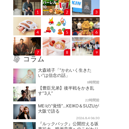
1
2
3
4
5
6
7
8
9
コラム
大森靖子「“かわいく生きた
い”は信念の話」
8時間前
【豊臣兄弟】後半戦をかき乱
す“3人”
22時間前
ME:Iの“覚悟”…KEIKO＆SUZUが
大阪で語る
2026.8.4 06:30
『ルックバック』公開控える坂
東祐大、映画音楽へのこだわり