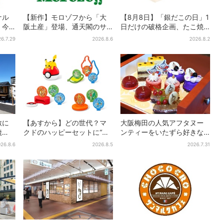
ナル
【新作】モロゾフから「大
【8月8日】「銀だこの日」1
」今
阪土産」登場、通天閣のサ
日だけの破格企画、たこ焼
り夏
クサクスイーツ 6カ所で順
き1舟が88円に…先着88名
6.7.29
2026.8.6
2026.8.2
次発売
限り
敷に
【あすから】どの世代？マ
大阪梅田の人気アフタヌー
焼
クドのハッピーセットに“ポ
ンティーをいたずら好きな
フェ
ケモンおもちゃ”、歴代30匹
「リトルミイ」がジャッ
26.8.6
2026.8.5
2026.7.31
ン
に「懐かしい」と喜びの声
ク！「ムーミン」たちとバ
カンスへ