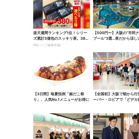
楽天週間ランキング1位！シリー
【500円〜】大阪の“市民
ズ累計3億包のスッキリ茶。380
プール”3選…夜だから涼し
円でお試し
スパ最強
PR(ハーブ健康本舗)
【3日間】毎夏恒例「銀だこ祭
【全国初】大阪で朝から行
り」、人気No.1メニューがお得に
ーパー・ロピアで「どデカ
会」、開始30分で“1...