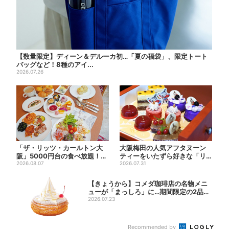
【数量限定】ディーン＆デルーカ初…「夏の福袋」、限定トート
バッグなど！8種のアイ...
2026.07.26
「ザ・リッツ・カールトン大
大阪梅田の人気アフタヌーン
阪」5000円台の食べ放題！肉
ティーをいたずら好きな「リ
料理、スイーツ、パンまで...
2026.08.07
トルミイ」がジャック！「ム
2026.07.31
ー...
【きょうから】コメダ珈琲店の名物メニ
ューが「まっしろ」に…期間限定の2品が
登場
2026.07.23
Recommended by