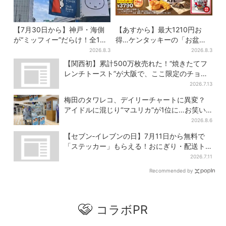
【7月30日から】神戸・海側
【あすから】最大1210円お
が“ミッフィー”だらけ！全16
得…ケンタッキーの「お盆パ
施設でパン、スイーツ、ナイ
ック」、2週間だけ！数量限定
2026.8.3
2026.8.3
トマーケットも
シール付き
【関西初】累計500万枚売れた！“焼きたてフ
レンチトースト”が大阪で、ここ限定のチョコ
メニューも
2026.7.13
梅田のタワレコ、デイリーチャートに異変？
アイドルに混じり“マユリカ”が1位に…お笑い
が強すぎる理由とは
2026.8.6
【セブン‐イレブンの日】7月11日から無料で
「ステッカー」もらえる！おにぎり・配送ト
ラックなど全4種…店頭で先着100枚
2026.7.11
Recommended by
コラボPR