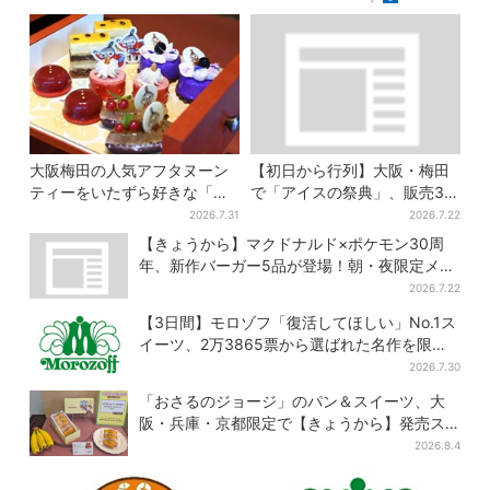
大阪梅田の人気アフタヌーン
【初日から行列】大阪・梅田
ティーをいたずら好きな「リ
で「アイスの祭典」、販売30
トルミイ」がジャック！「ム
分で完売…“ほうせき箱”の限定
2026.7.31
2026.7.22
ーミン」たちとバカンスへ
メニューも
【きょうから】マクドナルド×ポケモン30周
年、新作バーガー5品が登場！朝・夜限定メニ
ューも
2026.7.22
【3日間】モロゾフ「復活してほしい」No.1ス
イーツ、2万3865票から選ばれた名作を限定
販売
2026.7.30
「おさるのジョージ」のパン＆スイーツ、大
阪・兵庫・京都限定で【きょうから】発売ス
タート
2026.8.4