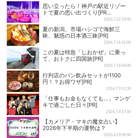
思い立ったら！神戸の駅近リゾー
トで夏の思い出づくり[PR…
2026.7.22 19:40
夏の新潟、市場ハシゴで海鮮三
昧、魅惑の日本酒三昧[PR]
2026.7.16 12:00
この夏は特急「しおかぜ」に乗っ
て、おトクに四国旅[PR]
2026.7.16 09:00
行列店のパン飲みセットが1100
円！？お得ワザ[PR]
2026.7.9 11:30
「仕事もお金もなくても…」マンゲ
キで過ごした日々[PR]
2026.7.8 17:00
【カメリア・マキの魔女占い】
2026年下半期の運勢は？
2026.6.29 06:00