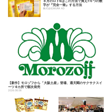
８月のロト6はこの方法で買え!!６つの数
字が『完全一致』する方法
株式会社MURA AD
【新作】モロゾフから「大阪土産」登場、通天閣のサクサクスイ
ーツ 6カ所で順次発売
2026.08.06