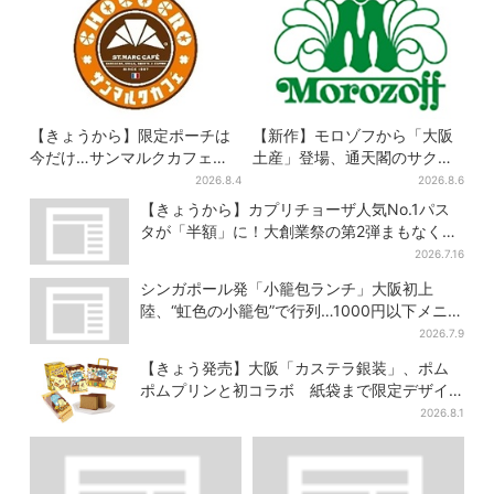
【きょうから】限定ポーチは
【新作】モロゾフから「大阪
今だけ…サンマルクカフェ初
土産」登場、通天閣のサクサ
の「夏福袋」、実質無料でレ
クスイーツ 6カ所で順次発売
2026.8.4
2026.8.6
アグッズが手に入る
【きょうから】カプリチョーザ人気No.1パス
タが「半額」に！大創業祭の第2弾まもなくス
タート
2026.7.16
シンガポール発「小籠包ランチ」大阪初上
陸、“虹色の小籠包”で行列…1000円以下メニ
ューが充実
2026.7.9
【きょう発売】大阪「カステラ銀装」、ポム
ポムプリンと初コラボ 紙袋まで限定デザイ
ンに
2026.8.1