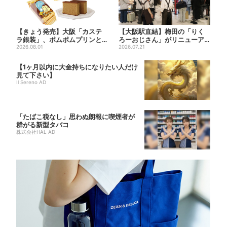
【きょう発売】大阪「カステ
【大阪駅直結】梅田の「りく
ラ銀装」、ポムポムプリンと
ろーおじさん」がリニューア
初コラボ 紙袋まで限定デザ
2026.08.01
ル！チーズケーキ以外も充
2026.07.21
イ...
実…...
【1ヶ月以内に大金持ちになりたい人だけ
見て下さい】
Il Sereno AD
「たばこ税なし」思わぬ朗報に喫煙者が
群がる新型タバコ
株式会社HAL AD