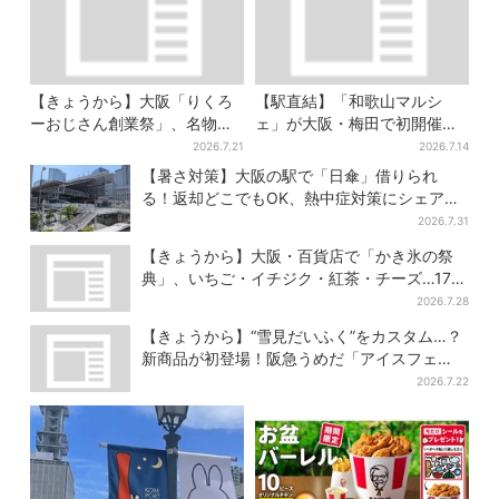
【きょうから】大阪「りくろ
【駅直結】「和歌山マルシ
ーおじさん創業祭」、名物
ェ」が大阪・梅田で初開催！
の“和菓子”を梅田で販売 6日
桃・シャインマスカット・巨
2026.7.21
2026.7.14
間限定でお得に
峰がずらり
【暑さ対策】大阪の駅で「日傘」借りられ
る！返却どこでもOK、熱中症対策にシェアサ
ービス拡大
2026.7.31
【きょうから】大阪・百貨店で「かき氷の祭
典」、いちご・イチジク・紅茶・チーズ…17店
舗のメニュー集結
2026.7.28
【きょうから】“雪見だいふく”をカスタム…？
新商品が初登場！阪急うめだ「アイスフェ
ス」で6日間だけ
2026.7.22