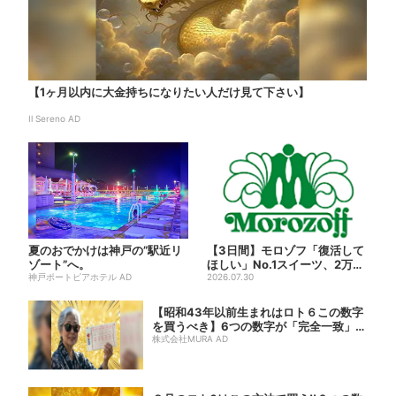
【1ヶ月以内に大金持ちになりたい人だけ見て下さい】
Il Sereno AD
夏のおでかけは神戸の”駅近リ
【3日間】モロゾフ「復活して
ゾート”へ。
ほしい」No.1スイーツ、2万3
神戸ポートピアホテル AD
865票から選ばれた...
2026.07.30
【昭和43年以前生まれはロト６この数字
を買うべき】6つの数字が「完全一致」す
る方...
株式会社MURA AD