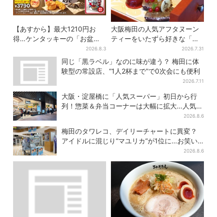
【あすから】最大1210円お
大阪梅田の人気アフタヌーン
得…ケンタッキーの「お盆パ
ティーをいたずら好きな「リ
ック」、2週間だけ！数量限定
トルミイ」がジャック！「ム
2026.8.3
2026.7.31
シール付き
ーミン」たちとバカンスへ
同じ「黒ラベル」なのに味が違う？ 梅田に体
験型の常設店、“1人2杯まで”で0次会にも便利
2026.7.11
大阪・淀屋橋に「人気スーパー」初日から行
列！惣菜＆弁当コーナーは大幅に拡大…人気商
品は？
2026.8.6
梅田のタワレコ、デイリーチャートに異変？
アイドルに混じり“マユリカ”が1位に…お笑い
が強すぎる理由とは
2026.8.6