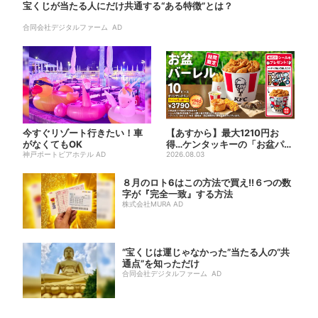
宝くじが当たる人にだけ共通する“ある特徴”とは？
合同会社デジタルファーム AD
今すぐリゾート行きたい！車
【あすから】最大1210円お
がなくてもOK
得…ケンタッキーの「お盆パッ
神戸ポートピアホテル AD
ク」、2週間だけ！数量限...
2026.08.03
８月のロト6はこの方法で買え!!６つの数
字が『完全一致』する方法
株式会社MURA AD
“宝くじは運じゃなかった”当たる人の“共
通点”を知っただけ
合同会社デジタルファーム AD