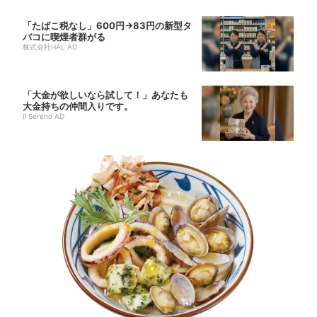
「たばこ税なし」600円→83円の新型タ
バコに喫煙者群がる
株式会社HAL AD
「大金が欲しいなら試して！」あなたも
大金持ちの仲間入りです。
Il Sereno AD