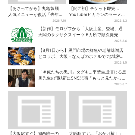
【あさってから】丸亀製麺、
【関西初】チケット即完…
人気メニューが復活「去年め
YouTuberヒカキンのラーメン
っちゃハマった」「待ってた
店「みそきん」が大阪上陸！
2026.7.19
2026.8.3
よ！」「夏の救世主」
「待ってました」と話題
【新作】モロゾフから「大阪土産」登場、通
天閣のサクサクスイーツ 6カ所で順次発売
2026.8.6
【8月1日から】黒門市場の鮮魚や老舗味噌店
とコラボ、大阪・なんばのホテルで“地域密
着”の限定バーガー
2026.8.5
「＃俺たちの黒川」タグも…平埜生成演じる黒
川先生の“退場”にSNS悲鳴「もっと見たかっ
た」
2026.8.7
【大阪駅すぐ】関西唯一の
大阪駅すぐ…「おかげ横丁」