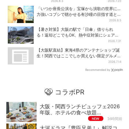
国からファン集結、参加者に
分で完売…“ほうせき箱”の限定
2026.8.3
2026.7.22
聞いた「それでも会いたい理
メニューも
「いつか座長公演を」宝塚から演歌の世界に…
由」
力強いコブシで聴かせる有沙瞳の目指す道と
は
2026.8.5
【暑さ対策】大阪の駅で「日傘」借りられ
る！返却どこでもOK、熱中症対策にシェアサ
ービス拡大
2026.7.31
【大阪駅直結】東海4県のアンテナショップ誕
生！関西ではここでしか買えない限定グルメ
も
2026.7.14
Recommended by
コラボPR
大阪・関西ランチビュッフェ2026
年版、ホテルの食べ放題…
NEW
16時間前
大河ドラマ『豊臣兄弟！』解説コ