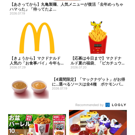
【あさってから】丸亀製麺、人気メニューが復活「去年めっちゃ
ハマった」「待ってたよ...
2026.07.19
【きょうから】マクドナルド
【応募は今日まで】マクドナ
人気の「お食事パイ」今年も
ルド夏の福袋、「ピカチュウ
登場、熱々とろ～り夏限定メ
2026.07.29
のポテトタイマー」などグッ
2026.07.20
ニ...
ズ...
【4週間限定】「マックナゲット」がお得
に…選べるソースは全4種 ポケモンパッ
ケー...
2026.07.19
Recommended by