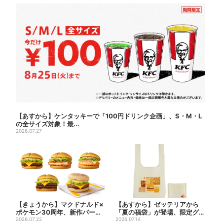
【あすから】ケンタッキーで「100円ドリンク企画」、S・M・L
の全サイズ対象！最...
2026.07.27
【きょうから】マクドナルド×
【あすから】ゼッテリアから
ポケモン30周年、新作バーガ
「夏の福袋」が登場、限定グ
ー5品が登場！朝・夜限定...
2026.07.22
ッズ＆お得な3500円クーポ...
2026.07.14