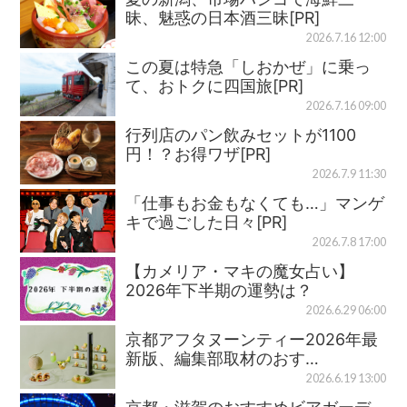
昧、魅惑の日本酒三昧[PR]
2026.7.16 12:00
この夏は特急「しおかぜ」に乗っ
て、おトクに四国旅[PR]
2026.7.16 09:00
行列店のパン飲みセットが1100
円！？お得ワザ[PR]
2026.7.9 11:30
「仕事もお金もなくても…」マンゲ
キで過ごした日々[PR]
2026.7.8 17:00
【カメリア・マキの魔女占い】
2026年下半期の運勢は？
2026.6.29 06:00
京都アフタヌーンティー2026年最
新版、編集部取材のおす…
2026.6.19 13:00