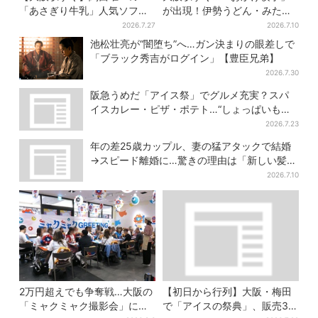
「あさぎり牛乳」人気ソフト
が出現！伊勢うどん・みたら
クリームが進化…ここだけの
しだんご・かき氷など、名物
2026.7.27
2026.7.10
新メニューも仲間入り
グルメが集結
池松壮亮が“闇堕ち”へ…ガン決まりの眼差しで
「ブラック秀吉がログイン」【豊臣兄弟】
2026.7.30
阪急うめだ「アイス祭」でグルメ充実？スパ
イスカレー・ピザ・ポテト…“しょっぱいもの
食べたい”が叶う
2026.7.23
年の差25歳カップル、妻の猛アタックで結婚
→スピード離婚に…驚きの理由は「新しい髪
型」
2026.7.10
2万円超えでも争奪戦…大阪の
【初日から行列】大阪・梅田
「ミャクミャク撮影会」に全
で「アイスの祭典」、販売30