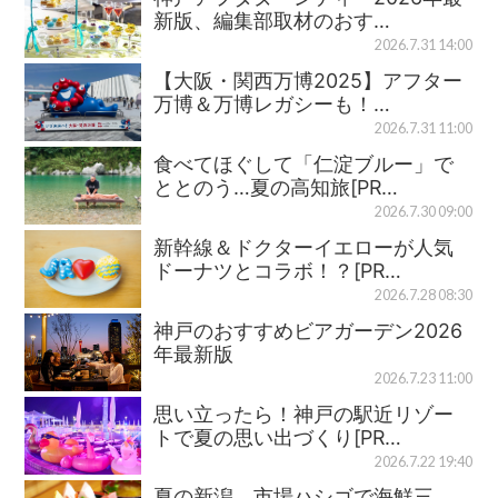
新版、編集部取材のおす…
2026.7.31 14:00
【大阪・関西万博2025】アフター
万博＆万博レガシーも！…
2026.7.31 11:00
食べてほぐして「仁淀ブルー」で
ととのう…夏の高知旅[PR…
2026.7.30 09:00
新幹線＆ドクターイエローが人気
ドーナツとコラボ！？[PR…
2026.7.28 08:30
神戸のおすすめビアガーデン2026
年最新版
2026.7.23 11:00
思い立ったら！神戸の駅近リゾー
トで夏の思い出づくり[PR…
2026.7.22 19:40
夏の新潟、市場ハシゴで海鮮三